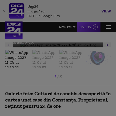
Digi24
VIEW
m.digi24.ro
FREE - In Google Play
LIVE TV
LIVE FM
Sursa foto: DIICOT
1
/
3
Galerie foto: Cultură de canabis descoperită în
curtea unei case din Constanța. Proprietarul,
reținut pentru 24 de ore