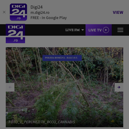
Digi24
VIEW
m.digi24.ro
FREE - In Google Play
LIVE TV
LIVE FM
FOTO_1_PERCHEZITII_BCCO_CANNABIS