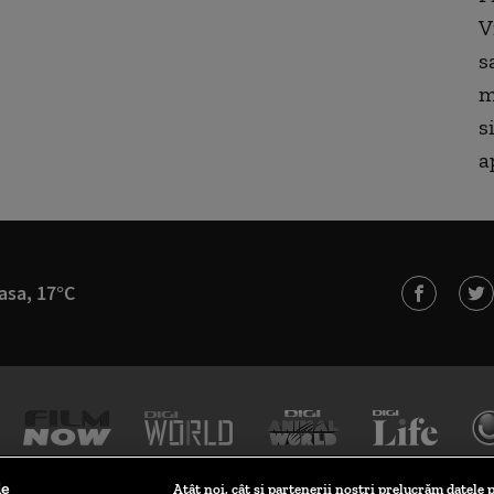
V
s
m
s
a
asa, 17°C
le
Atât noi, cât și partenerii noștri prelucrăm datele p