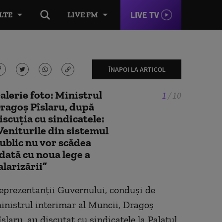
LIVE TV
LTE
LIVE FM
nistrul interimar al Muncii, Dragoș Pîslaru, la consultări cu sindicatele. Sursa:
ÎNAPOI LA ARTICOL
alerie foto: Ministrul
1
/
10
ragoș Pîslaru, după
iscuția cu sindicatele:
Veniturile din sistemul
ublic nu vor scădea
dată cu noua lege a
alarizării”
eprezentanții Guvernului, conduși de
inistrul interimar al Muncii, Dragoș
îslaru, au discutat cu sindicatele la Palatul