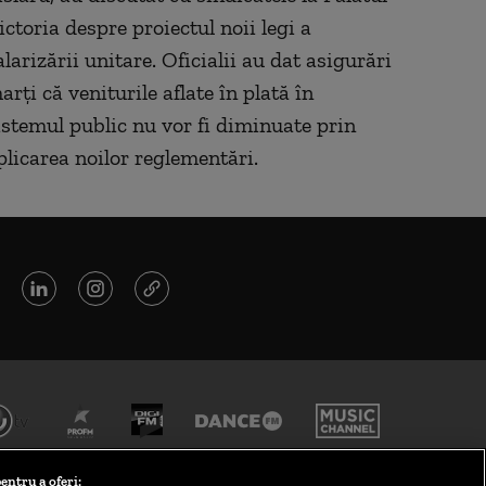
ictoria despre proiectul noii legi a
alarizării unitare. Oficialii au dat asigurări
arți că veniturile aflate în plată în
istemul public nu vor fi diminuate prin
plicarea noilor reglementări.
entru a oferi: