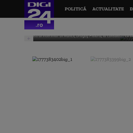
POLITICĂ
ACTUALITATE
E
Ministrul interimar al Muncii, Dragoș Pîslaru, la consultări cu 