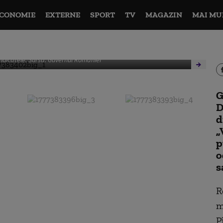
CONOMIE
EXTERNE
SPORT
TV
MAGAZIN
MAI MU
sindicatele. Sursa: Guvernul României
Mi
G
D
d
„
p
o
s
R
m
P