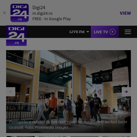
Digi24
VIEW
m.digi24.ro
FREE - In Google Play
LIVE TV
LIVE FM
Portugalia a relaxat de luni restricţiile, iar magazinele au fost luate
cu asalt. Foto: Profimedia Images