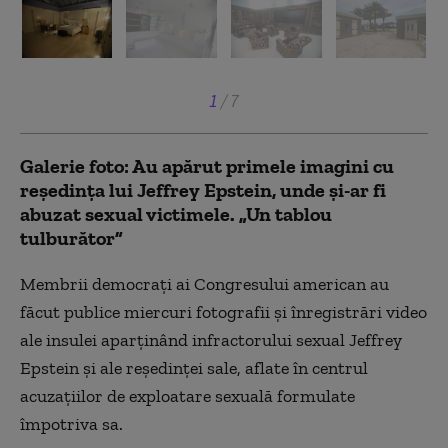
1
/
7
Galerie foto: Au apărut primele imagini cu
reședința lui Jeffrey Epstein, unde și-ar fi
abuzat sexual victimele. „Un tablou
tulburător”
Membrii democraţi ai Congresului american au
făcut publice miercuri fotografii şi înregistrări video
ale insulei aparţinând infractorului sexual Jeffrey
Epstein şi ale reşedinţei sale, aflate în centrul
acuzaţiilor de exploatare sexuală formulate
împotriva sa.