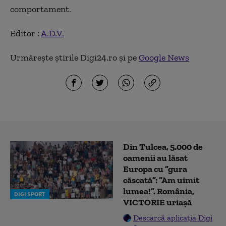
comportament.
Editor :
A.D.V.
Urmărește știrile Digi24.ro și pe
Google News
Din Tulcea, 5.000 de
oamenii au lăsat
Europa cu ”gura
căscată”: ”Am uimit
lumea!”. România,
DIGI SPORT
VICTORIE uriașă
Descarcă aplicația Digi