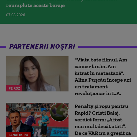
reumplute aceste baraje
07.08.2026
PARTENERII NOȘTRI
"Viața bate filmul. Am
cancer la sân. Am
intrat în metastază".
Alina Pușcău începe azi
un tratament
PE ROZ
revoluționar în L.A.
Penalty și roșu pentru
Rapid? Cristi Balaj,
verdict ferm: „A fost
mai mult decât atât!”.
De ce VAR nu a greșit că
FANATIK.RO