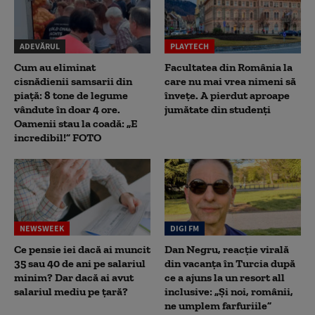
ADEVĂRUL
PLAYTECH
Cum au eliminat
Facultatea din România la
cisnădienii samsarii din
care nu mai vrea nimeni să
piață: 8 tone de legume
înveţe. A pierdut aproape
vândute în doar 4 ore.
jumătate din studenţi
Oamenii stau la coadă: „E
incredibil!” FOTO
NEWSWEEK
DIGI FM
Ce pensie iei dacă ai muncit
Dan Negru, reacție virală
35 sau 40 de ani pe salariul
din vacanța în Turcia după
minim? Dar dacă ai avut
ce a ajuns la un resort all
salariul mediu pe țară?
inclusive: „Și noi, românii,
ne umplem farfuriile”