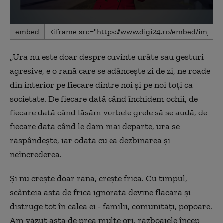
0
embed
seconds
of
1
„Ura nu este doar despre cuvinte urâte sau gesturi
minute,
18
agresive, e o rană care se adâncește zi de zi, ne roade
seconds
din interior pe fiecare dintre noi și pe noi toți ca
societate. De fiecare dată când închidem ochii, de
fiecare dată când lăsăm vorbele grele să se audă, de
fiecare dată când le dăm mai departe, ura se
răspândește, iar odată cu ea dezbinarea și
neîncrederea.
Și nu crește doar rana, crește frica. Cu timpul,
scânteia asta de frică ignorată devine flacără și
distruge tot în calea ei - familii, comunități, popoare.
Am văzut asta de prea multe ori, războaiele încep