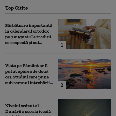
Top Citite
Sărbătoare importantă
în calendarul ortodox
pe 7 august: Ce tradiții
se respectă și cui...
1
Viața pe Pământ ar fi
putut apărea de două
ori. Studiul care pune
sub semnul întrebării...
2
Nivelul scăzut al
Dunării a scos la iveală