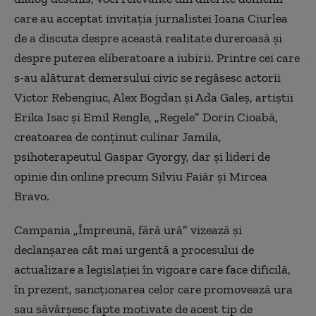
care au acceptat invitația jurnalistei Ioana Ciurlea
de a discuta despre această realitate dureroasă și
despre puterea eliberatoare a iubirii. Printre cei care
s-au alăturat demersului civic se regăsesc actorii
Victor Rebengiuc, Alex Bogdan și Ada Galeș, artiștii
Erika Isac și Emil Rengle, „Regele” Dorin Cioabă,
creatoarea de conținut culinar Jamila,
psihoterapeutul Gaspar Gyorgy, dar și lideri de
opinie din online precum Silviu Faiăr și Mircea
Bravo.
Campania „Împreună, fără ură” vizează și
declanșarea cât mai urgentă a procesului de
actualizare a legislației în vigoare care face dificilă,
în prezent, sancționarea celor care promovează ura
sau săvârșesc fapte motivate de acest tip de