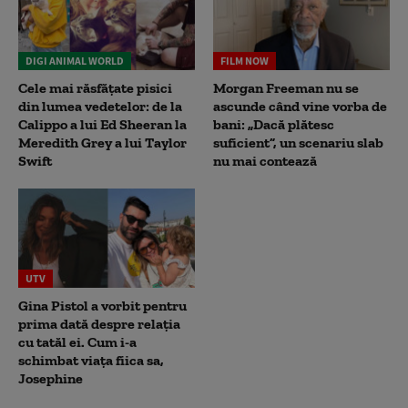
DIGI ANIMAL WORLD
FILM NOW
Cele mai răsfățate pisici
Morgan Freeman nu se
din lumea vedetelor: de la
ascunde când vine vorba de
Calippo a lui Ed Sheeran la
bani: „Dacă plătesc
Meredith Grey a lui Taylor
suficient”, un scenariu slab
Swift
nu mai contează
UTV
Gina Pistol a vorbit pentru
prima dată despre relația
cu tatăl ei. Cum i-a
schimbat viața fiica sa,
Josephine