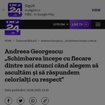
Digi24
VIEW
m.digi24.ro
FREE - In Google Play
LIVE TV
LIVE FM
HOME
Împreună fără ură
Andreea Georgescu: „Schimbarea începe cu fiecare dintre noi atunci când alegem să ascultăm și să răspundem celorlalți cu respect”
Andreea Georgescu:
„Schimbarea începe cu fiecare
dintre noi atunci când alegem să
ascultăm și să răspundem
celorlalți cu respect”
Data publicării:
18.08.2025 13:20