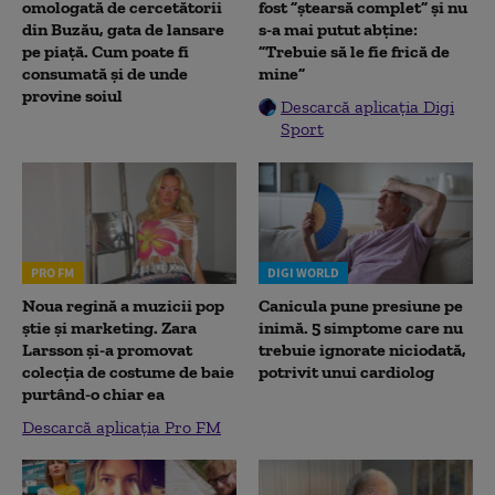
omologată de cercetătorii
fost ”ștearsă complet” și nu
din Buzău, gata de lansare
s-a mai putut abține:
pe piață. Cum poate fi
”Trebuie să le fie frică de
consumată și de unde
mine”
provine soiul
Descarcă aplicația Digi
Sport
PRO FM
DIGI WORLD
Noua regină a muzicii pop
Canicula pune presiune pe
știe și marketing. Zara
inimă. 5 simptome care nu
Larsson și-a promovat
trebuie ignorate niciodată,
colecția de costume de baie
potrivit unui cardiolog
purtând-o chiar ea
Descarcă aplicația Pro FM