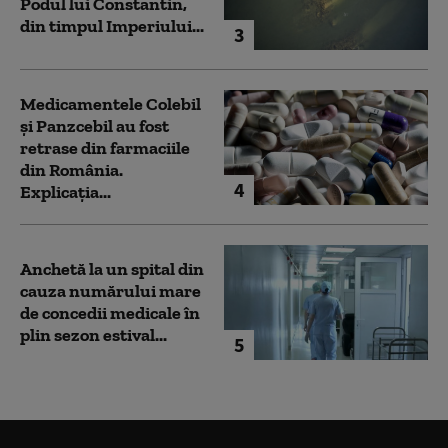
Podul lui Constantin,
din timpul Imperiului...
3
Medicamentele Colebil
și Panzcebil au fost
retrase din farmaciile
din România.
4
Explicația...
Anchetă la un spital din
cauza numărului mare
de concedii medicale în
plin sezon estival...
5