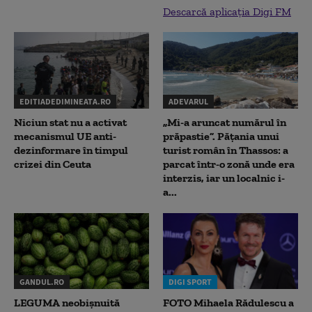
Descarcă aplicația Digi FM
EDITIADEDIMINEATA.RO
ADEVARUL
Niciun stat nu a activat
„Mi-a aruncat numărul în
mecanismul UE anti-
prăpastie”. Pățania unui
dezinformare în timpul
turist român în Thassos: a
crizei din Ceuta
parcat într-o zonă unde era
interzis, iar un localnic i-
a...
GANDUL.RO
DIGI SPORT
LEGUMA neobișnuită
FOTO Mihaela Rădulescu a