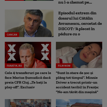
nu l-a chemat pe...
Episodul extrem din
dosarul lui Cătălin
Avramescu, cercetat de
DIICOT: 'A plecat în
pădure cu o
CANCAN
FANATIK.RO
FILM NOW
Cele 4 transferuri pe care le
"Sunt în stare de șoc și
face Marius Șumudică dacă
plâng tot timpul". Minnie
preia CFR Cluj. „Te bați la
Driver a trecut printr-un
play-off”. Exclusiv
accident teribil în Franța:
"Ne-am târât din mașină"