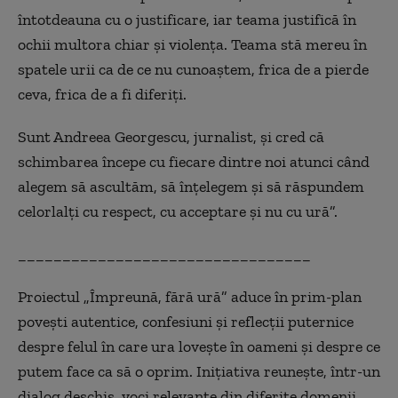
întotdeauna cu o justificare, iar teama justifică în
ochii multora chiar și violența. Teama stă mereu în
spatele urii ca de ce nu cunoaștem, frica de a pierde
ceva, frica de a fi diferiți.
Sunt Andreea Georgescu, jurnalist, și cred că
schimbarea începe cu fiecare dintre noi atunci când
alegem să ascultăm, să înțelegem și să răspundem
celorlalți cu respect, cu acceptare și nu cu ură”.
_________________________________
Proiectul „Împreună, fără ură” aduce în prim-plan
povești autentice, confesiuni și reflecții puternice
despre felul în care ura lovește în oameni și despre ce
putem face ca să o oprim. Inițiativa reunește, într-un
dialog deschis, voci relevante din diferite domenii