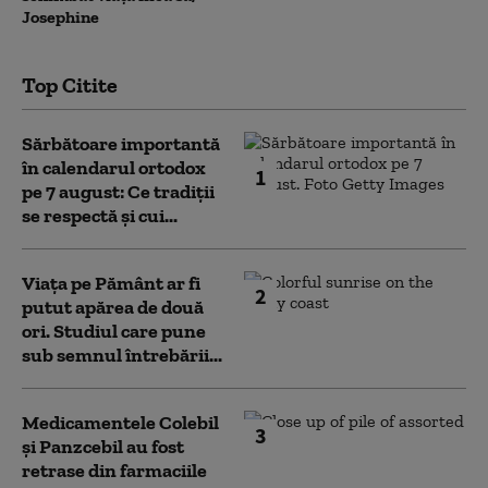
Josephine
Top Citite
Sărbătoare importantă
în calendarul ortodox
1
pe 7 august: Ce tradiții
se respectă și cui...
Viața pe Pământ ar fi
2
putut apărea de două
ori. Studiul care pune
sub semnul întrebării...
Medicamentele Colebil
3
și Panzcebil au fost
retrase din farmaciile