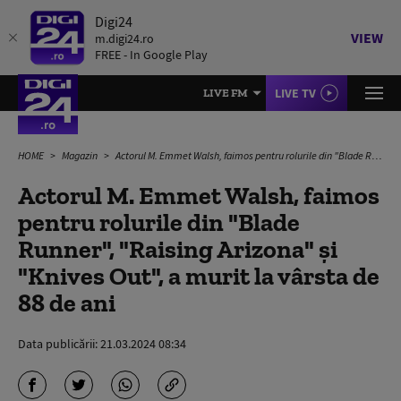
Digi24
VIEW
m.digi24.ro
FREE - In Google Play
LIVE TV
LIVE FM
HOME
Magazin
Actorul M. Emmet Walsh, faimos pentru rolurile din "Blade Runner", "Raising Arizona" şi "Knives Out", a murit la vârsta de 88 de ani
Actorul M. Emmet Walsh, faimos
pentru rolurile din "Blade
Runner", "Raising Arizona" şi
"Knives Out", a murit la vârsta de
88 de ani
Data publicării:
21.03.2024 08:34