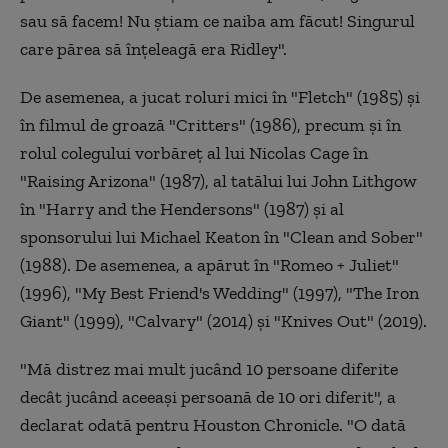
sau să facem! Nu ştiam ce naiba am făcut! Singurul
care părea să înţeleagă era Ridley".
De asemenea, a jucat roluri mici în "Fletch" (1985) şi
în filmul de groază "Critters" (1986), precum şi în
rolul colegului vorbăreţ al lui Nicolas Cage în
"Raising Arizona" (1987), al tatălui lui John Lithgow
în "Harry and the Hendersons" (1987) şi al
sponsorului lui Michael Keaton în "Clean and Sober"
(1988). De asemenea, a apărut în "Romeo + Juliet"
(1996), "My Best Friend's Wedding" (1997), "The Iron
Giant" (1999), "Calvary" (2014) şi "Knives Out" (2019).
"Mă distrez mai mult jucând 10 persoane diferite
decât jucând aceeaşi persoană de 10 ori diferit", a
declarat odată pentru Houston Chronicle. "O dată