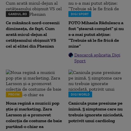
GANDUL.RO
DIGI SPORT
Ce mănâncă nord-coreenii
FOTO Mihaela Rădulescu a
dimineața, de fapt. Cum
fost ”ștearsă complet” și nu
arată micul-dejun al
s-a mai putut abține:
cetățeanului obișnuit VS
”Trebuie să le fie frică de
cel al elitei din Phenian
mine”
Descarcă aplicația Digi
Sport
PRO FM
DIGI WORLD
Noua regină a muzicii pop
Canicula pune presiune pe
știe și marketing. Zara
inimă. 5 simptome care nu
Larsson și-a promovat
trebuie ignorate niciodată,
colecția de costume de baie
potrivit unui cardiolog
purtând-o chiar ea