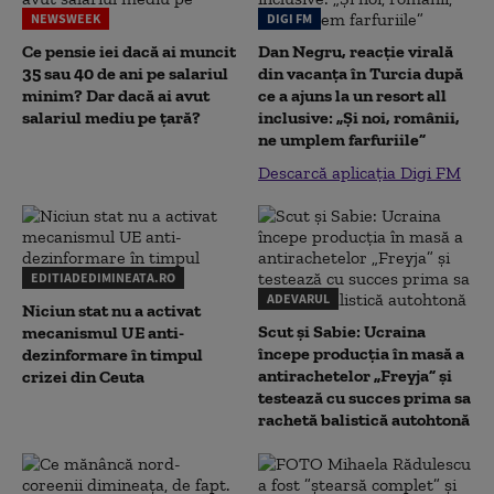
NEWSWEEK
DIGI FM
Ce pensie iei dacă ai muncit
Dan Negru, reacție virală
35 sau 40 de ani pe salariul
din vacanța în Turcia după
minim? Dar dacă ai avut
ce a ajuns la un resort all
salariul mediu pe țară?
inclusive: „Și noi, românii,
ne umplem farfuriile”
Descarcă aplicația Digi FM
EDITIADEDIMINEATA.RO
ADEVARUL
Niciun stat nu a activat
Scut și Sabie: Ucraina
mecanismul UE anti-
începe producția în masă a
dezinformare în timpul
antirachetelor „Freyja” și
crizei din Ceuta
testează cu succes prima sa
rachetă balistică autohtonă