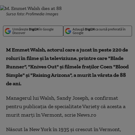
Sursa foto: Profimedia Images
Urmărește
Digi24
în Google
Adaugă
Digi24
ca sursă preferată în
Discover
Google
M Emmet Walsh, actorul care a jucat în peste 220 de
roluri în filme şi la televiziune, printre care "Blade
Runner", "Knives Out" şi filmele fraţilor Coen "Blood
Simple" şi "Raising Arizona", a murit la vârsta de 88
de ani.
Managerul lui Walsh, Sandy Joseph, a confirmat
pentru publicaţia de specialitate Variety că acesta a
murit marţi în Vermont, scrie News.ro
Născut la New York în 1935 şi crescut în Vermont,