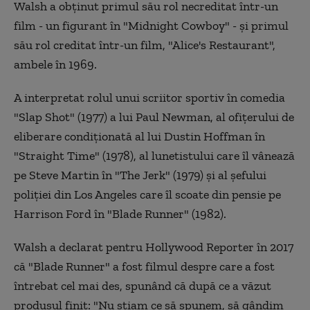
Walsh a obţinut primul său rol necreditat într-un
film - un figurant în "Midnight Cowboy" - şi primul
său rol creditat într-un film, "Alice's Restaurant",
ambele în 1969.
A interpretat rolul unui scriitor sportiv în comedia
"Slap Shot" (1977) a lui Paul Newman, al ofiţerului de
eliberare condiţionată al lui Dustin Hoffman în
"Straight Time" (1978), al lunetistului care îl vânează
pe Steve Martin în "The Jerk" (1979) şi al şefului
poliţiei din Los Angeles care îl scoate din pensie pe
Harrison Ford în "Blade Runner" (1982).
Walsh a declarat pentru Hollywood Reporter în 2017
că "Blade Runner" a fost filmul despre care a fost
întrebat cel mai des, spunând că după ce a văzut
produsul finit: "Nu ştiam ce să spunem, să gândim