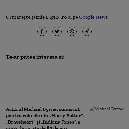
Urmărește știrile Digi24.ro și pe
Google News
Te-ar putea interesa și:
Anthony Hopkins lansează un
album de piese orchestrale, la
88 de ani. „Muzica a fost prima
mea dorinţă”
Actorul Michael Byrne, cunoscut
pentru rolurile din „Harry Potter”,
„Braveheart” şi „Indiana Jones”, a
murit la vârsta de 82 de ani