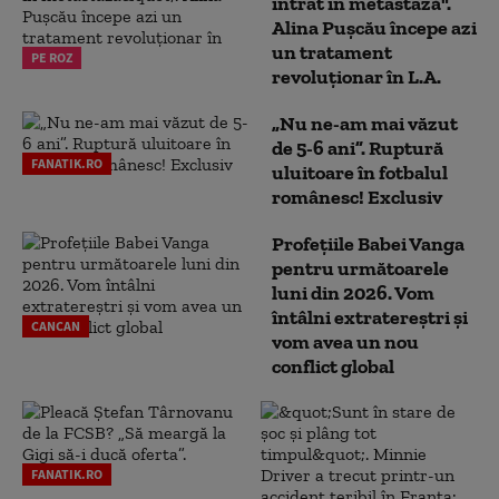
intrat în metastază".
Alina Pușcău începe azi
un tratament
PE ROZ
revoluționar în L.A.
„Nu ne-am mai văzut
de 5-6 ani”. Ruptură
FANATIK.RO
uluitoare în fotbalul
românesc! Exclusiv
Profețiile Babei Vanga
pentru următoarele
luni din 2026. Vom
întâlni extratereștri și
CANCAN
vom avea un nou
conflict global
FANATIK.RO