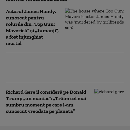
Actorul James Handy,
cunoscut pentru
rolurile din „Top Gun:
Maverick” și „Jumanji”,
a fost înjunghiat
mortal
A murit Anthony Head, actorul
cunoscut din „Buffy, spaima
vampirilor” și „Ted Lasso”
Richard Gere îl consideră pe Donald
Trump „un maniac”: „Trăim cel mai
sumbru moment pe care l-am
cunoscut vreodată pe planetă”