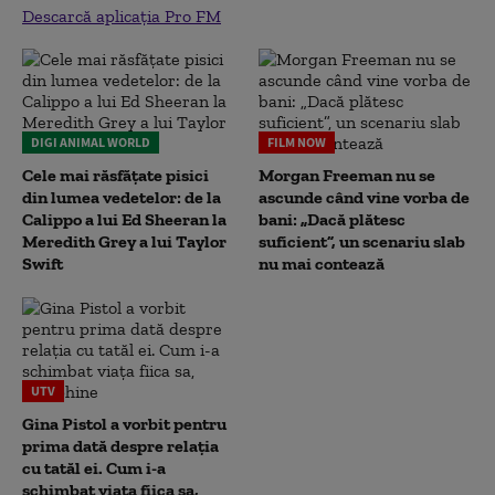
Descarcă aplicația Pro FM
DIGI ANIMAL WORLD
FILM NOW
Cele mai răsfățate pisici
Morgan Freeman nu se
din lumea vedetelor: de la
ascunde când vine vorba de
Calippo a lui Ed Sheeran la
bani: „Dacă plătesc
Meredith Grey a lui Taylor
suficient”, un scenariu slab
Swift
nu mai contează
UTV
Gina Pistol a vorbit pentru
prima dată despre relația
cu tatăl ei. Cum i-a
schimbat viața fiica sa,