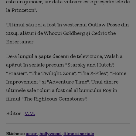
este un gunoier, iar data viitoare este preşedintele de
la Princeton".
Ultimul său rol a fost în westernul Outlaw Posse din
2024, alături de Whoopi Goldberg şi Cedric the
Entertainer.
De-a lungul a şapte decenii de televiziune, Walsh a
apărut în seriale precum "Starsky and Hutch",
"Frasier", "The Twilight Zone", "The X-Files", "Home
Improvement" şi "Adventure Time". Unul dintre
ultimele sale roluri a fost cel al bunicului Roy în
filmul "The Righteous Gemstones".
Editor :
V.M.
Etichete:
actor
hollywood
filme si seriale