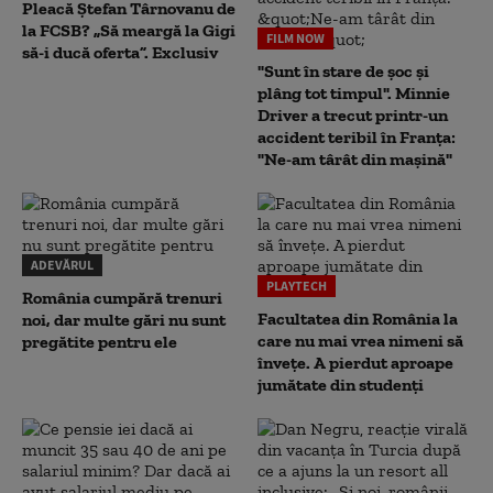
Pleacă Ștefan Târnovanu de
la FCSB? „Să meargă la Gigi
FILM NOW
să-i ducă oferta”. Exclusiv
"Sunt în stare de șoc și
plâng tot timpul". Minnie
Driver a trecut printr-un
accident teribil în Franța:
"Ne-am târât din mașină"
ADEVĂRUL
PLAYTECH
România cumpără trenuri
Facultatea din România la
noi, dar multe gări nu sunt
care nu mai vrea nimeni să
pregătite pentru ele
înveţe. A pierdut aproape
jumătate din studenţi