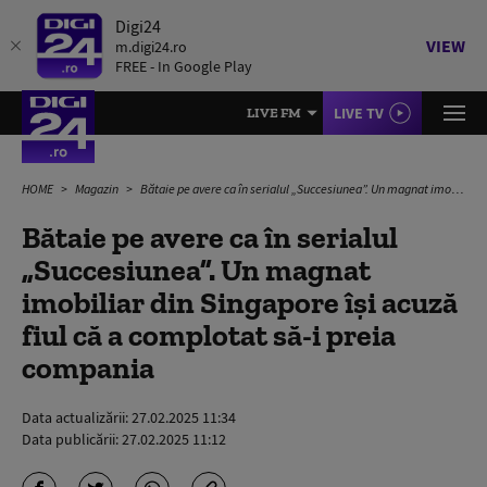
Digi24
VIEW
m.digi24.ro
FREE - In Google Play
LIVE TV
LIVE FM
HOME
Magazin
Bătaie pe avere ca în serialul „Succesiunea”. Un magnat imobiliar din Singapore își acuză fiul că a complotat să-i preia compania
Bătaie pe avere ca în serialul
„Succesiunea”. Un magnat
imobiliar din Singapore își acuză
fiul că a complotat să-i preia
compania
Data actualizării:
27.02.2025 11:34
Data publicării:
27.02.2025 11:12