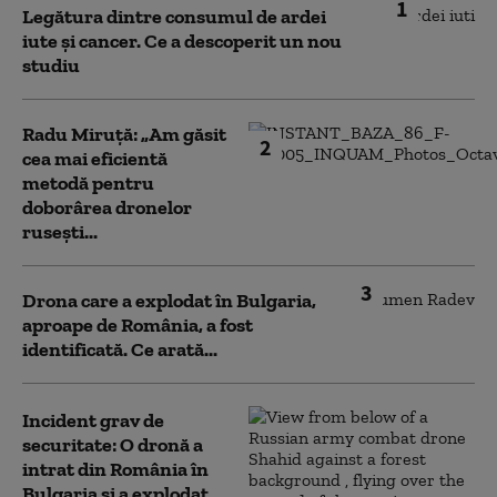
1
Legătura dintre consumul de ardei
iute și cancer. Ce a descoperit un nou
studiu
Radu Miruță: „Am găsit
2
cea mai eficientă
metodă pentru
doborârea dronelor
rusești...
3
Drona care a explodat în Bulgaria,
aproape de România, a fost
identificată. Ce arată...
Incident grav de
securitate: O dronă a
intrat din România în
Bulgaria şi a explodat