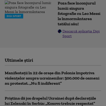
Poza face înconjurul
lumii: singura
fotografie cu Leo Messi
DIGI SPORT
la înmormântarea
tatălui său!
Descarcă aplicația Digi
Sport
Ultimele știri
Manifestații în 22 de orașe din Polonia împotriva
violențelor asupra ucrainenilor: 500.000 de oameni
au protestat. „Nu fi indiferent”
Priștina dă jos drapelul Ucrainei după declarațiile
lui Zelenski în Serbia: „Kosovo trebuie respectat”