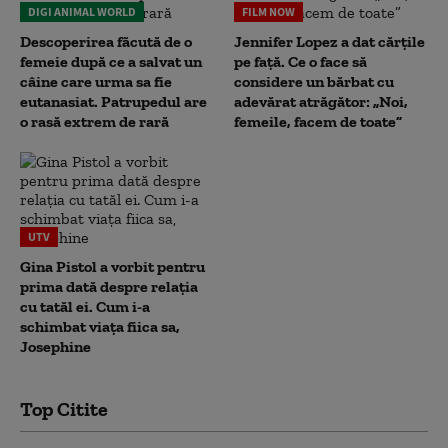
DIGI ANIMAL WORLD
FILM NOW
Descoperirea făcută de o
Jennifer Lopez a dat cărțile
femeie după ce a salvat un
pe față. Ce o face să
câine care urma sa fie
considere un bărbat cu
eutanasiat. Patrupedul are
adevărat atrăgător: „Noi,
o rasă extrem de rară
femeile, facem de toate”
UTV
Gina Pistol a vorbit pentru
prima dată despre relația
cu tatăl ei. Cum i-a
schimbat viața fiica sa,
Josephine
Top Citite