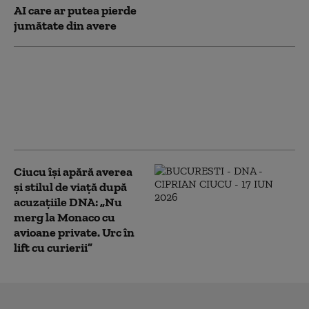
AI care ar putea pierde
jumătate din avere
Japonia: Legea succesiunii
imperiale a fost revizuită. Tronul
Crizantemei rămâne interzis
femeilor, în ciuda susținerii
populare
Ciucu își apără averea
și stilul de viață după
acuzațiile DNA: „Nu
merg la Monaco cu
avioane private. Urc în
lift cu curierii”