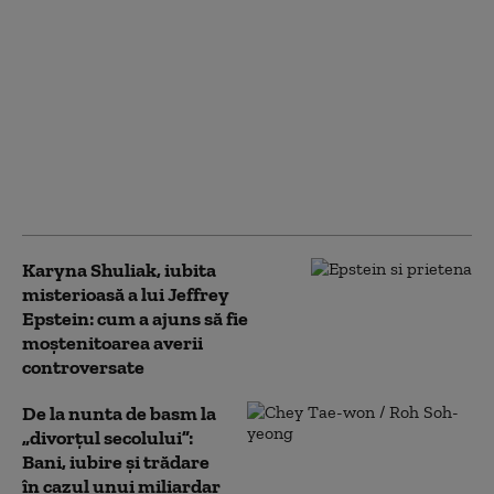
Nouă membră a
familiei regale
britanice: nepoata
regelui Charles a
născut o fetiță. A
cincisprezecea în
ordinea succesiunii la
tron
Karyna Shuliak, iubita
misterioasă a lui Jeffrey
Epstein: cum a ajuns să fie
moștenitoarea averii
controversate
De la nunta de basm la
„divorțul secolului”:
Bani, iubire și trădare
în cazul unui miliardar