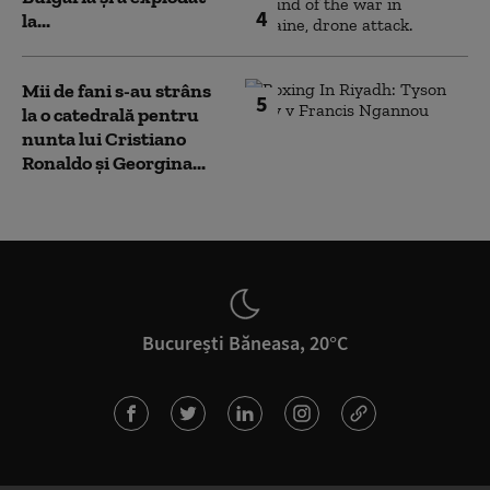
4
la...
Mii de fani s-au strâns
5
la o catedrală pentru
nunta lui Cristiano
Ronaldo şi Georgina...
București Băneasa, 20°C