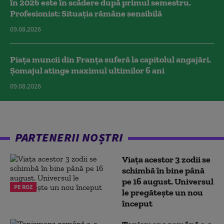
în 2026 este în scădere după primul semestru.
Profesionist: Situația rămâne sensibilă
09.08.2026
Piața muncii din Franța suferă la capitolul angajări.
Șomajul atinge maximul ultimilor 6 ani
09.08.2026
PARTENERII NOȘTRI
Viața acestor 3 zodii se
schimbă în bine până
pe 16 august. Universul
PE ROZ
le pregătește un nou
început