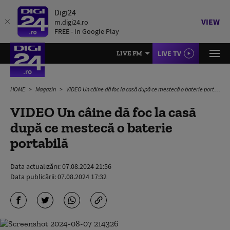
Digi24
VIEW
m.digi24.ro
FREE - In Google Play
LIVE TV
LIVE FM
HOME
Magazin
VIDEO Un câine dă foc la casă după ce mestecă o baterie portabilă
VIDEO Un câine dă foc la casă
după ce mestecă o baterie
portabilă
Data actualizării:
07.08.2024 21:56
Data publicării:
07.08.2024 17:32