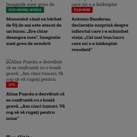
DIGI ANIMAL WORLD
FILM NOW
Momentul când un bărbat
Antonio Banderas,
de 65 de ani este atacat de
declarație surpriză despre
un bizon: „Era chiar
infarctul care i-a schimbat
deasupra mea”. Imaginile
viața: „Cel mai bun lucru
sunt greu de urmărit
care mi s-a întâmplat
vreodată”
UTV
Alina Pușcău a dezvăluit că
se confruntă cu o boală
gravă. „Am cinci tumori. Vă
rog să vă rugați pentru
mine”