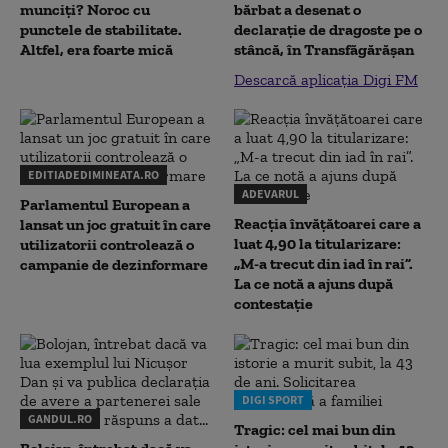
munciți? Noroc cu
bărbat a desenat o
punctele de stabilitate.
declaraţie de dragoste pe o
Altfel, era foarte mică
stâncă, în Transfăgărăşan
Descarcă aplicația Digi FM
EDITIADEDIMINEATA.RO
ADEVARUL
Parlamentul European a
Reacția învățătoarei care a
lansat un joc gratuit în care
luat 4,90 la titularizare:
utilizatorii controlează o
„M-a trecut din iad în rai”.
campanie de dezinformare
La ce notă a ajuns după
contestație
DIGI SPORT
GANDUL.RO
Tragic: cel mai bun din