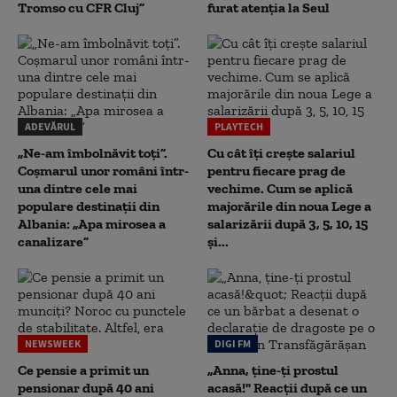
Tromso cu CFR Cluj”
furat atenția la Seul
ADEVĂRUL
PLAYTECH
„Ne-am îmbolnăvit toți”.
Cu cât îți crește salariul
Coșmarul unor români într-
pentru fiecare prag de
una dintre cele mai
vechime. Cum se aplică
populare destinații din
majorările din noua Lege a
Albania: „Apa mirosea a
salarizării după 3, 5, 10, 15
canalizare”
și...
NEWSWEEK
DIGI FM
Ce pensie a primit un
„Anna, ţine-ţi prostul
pensionar după 40 ani
acasă!" Reacţii după ce un