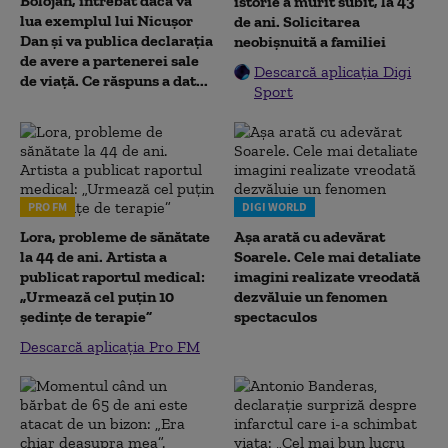
Bolojan, întrebat dacă va
istorie a murit subit, la 43
lua exemplul lui Nicușor
de ani. Solicitarea
Dan și va publica declarația
neobișnuită a familiei
de avere a partenerei sale
Descarcă aplicația Digi
de viață. Ce răspuns a dat...
Sport
PRO FM
DIGI WORLD
Lora, probleme de sănătate
Așa arată cu adevărat
la 44 de ani. Artista a
Soarele. Cele mai detaliate
publicat raportul medical:
imagini realizate vreodată
„Urmează cel puțin 10
dezvăluie un fenomen
ședințe de terapie”
spectaculos
Descarcă aplicația Pro FM