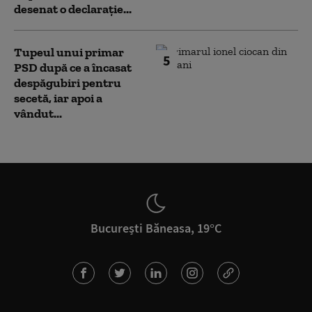
desenat o declarație...
Tupeul unui primar
5
PSD după ce a încasat
despăgubiri pentru
secetă, iar apoi a
vândut...
București Băneasa, 19°C