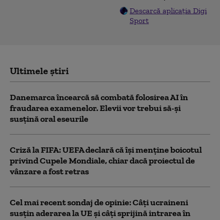
Descarcă aplicația Digi
Sport
Ultimele știri
Danemarca încearcă să combată folosirea AI în
fraudarea examenelor. Elevii vor trebui să-şi
susţină oral eseurile
Criză la FIFA: UEFA declară că îşi menţine boicotul
privind Cupele Mondiale, chiar dacă proiectul de
vânzare a fost retras
Cel mai recent sondaj de opinie: Câți ucraineni
susțin aderarea la UE și câți sprijină intrarea în