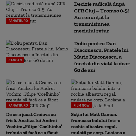
Decizie radicală după
CFR Cluj – Tromso 0-5!
Au renunțat la
FANATIK.RO
transmisiunea
meciului retur
Doliu pentru Dan
Diaconescu. Fratele lui,
Mario Diaconescu, a
CANCAN
încetat din viață la doar
60 de ani
FANATIK.RO
FILM NOW
De ce a jucat Craiova cu
Soția lui Matt Damon,
frică. Analiza lui Andrei
frumoasa balului într-o
Vochin: „Filipe ‘Coelhinho’
rochie albastru regal,
trebuia să facă ce a făcut
mulată pe corp. Luciana a