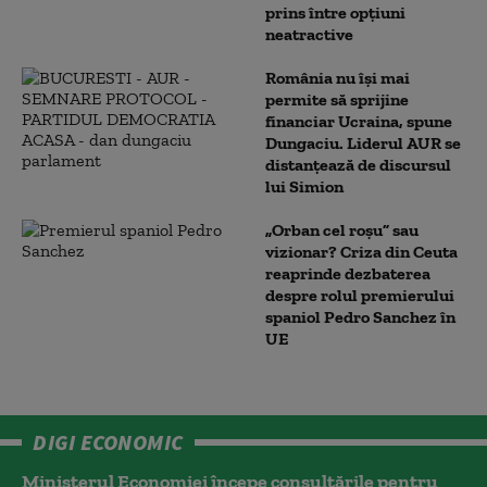
prins între opțiuni
neatractive
România nu își mai
permite să sprijine
financiar Ucraina, spune
Dungaciu. Liderul AUR se
distanțează de discursul
lui Simion
„Orban cel roșu” sau
vizionar? Criza din Ceuta
reaprinde dezbaterea
despre rolul premierului
spaniol Pedro Sanchez în
UE
DIGI ECONOMIC
Ministerul Economiei începe consultările pentru