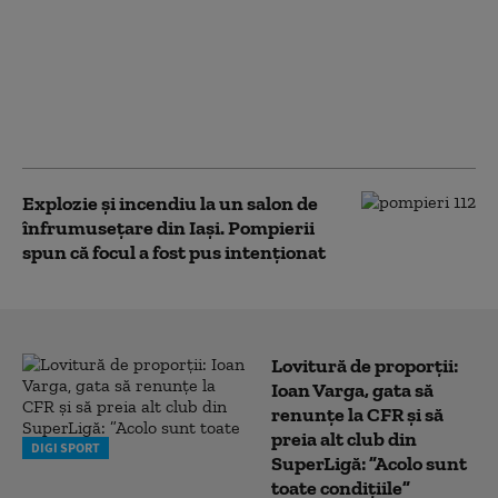
Pompierii români au
revenit din Franța după
lupta cu incendiile de
pădure. Copiii le-au oferit
desene și mesaje de
mulțumire
Explozie și incendiu la un salon de
înfrumusețare din Iași. Pompierii
spun că focul a fost pus intenționat
Lovitură de proporții:
Ioan Varga, gata să
renunțe la CFR și să
preia alt club din
DIGI SPORT
SuperLigă: ”Acolo sunt
toate condițiile”