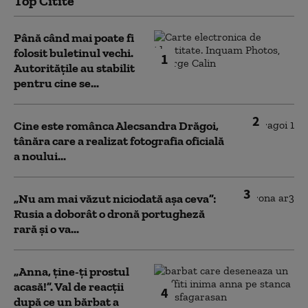
Top Citite
Până când mai poate fi
folosit buletinul vechi.
1
Autoritățile au stabilit
pentru cine se...
2
Cine este românca Alecsandra Drăgoi,
tânăra care a realizat fotografia oficială
a noului...
3
„Nu am mai văzut niciodată așa ceva”:
Rusia a doborât o dronă portugheză
rară și o va...
„Anna, ţine-ţi prostul
acasă!”. Val de reacții
4
după ce un bărbat a