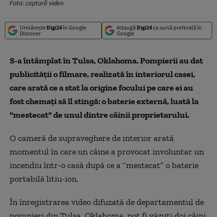
Foto: captură video
Urmărește
Digi24
în Google
Adaugă
Digi24
ca sursă preferată în
Discover
Google
S-a întâmplat în Tulsa, Oklahoma. Pompierii au dat
publicității o filmare, realizată în interiorul casei,
care arată ce a stat la origine focului pe care ei au
fost chemați să îl stingă: o baterie externă, luată la
"mestecat" de unul dintre câinii proprietarului.
O cameră de supraveghere de interior arată
momentul în care un câine a provocat involuntar un
incendiu într-o casă după ce a “mestecat” o baterie
portabilă litiu-ion.
În înregistrarea video difuzată de departamentul de
pompieri din Tulsa, Oklahoma, pot fi văzuți doi câini