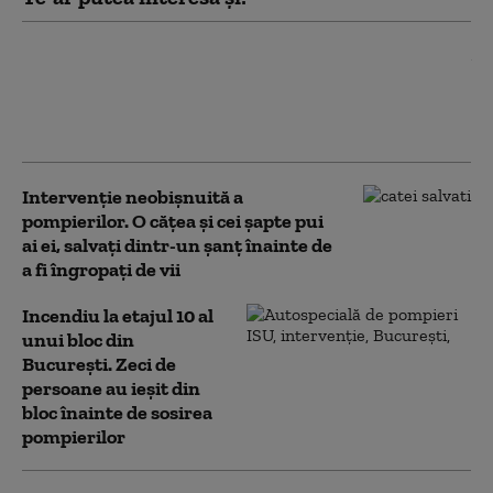
Incendiile de pădure continuă
să se extindă în Balcani.
Urmează zile cu temperaturi
de până la 40 de grade Celsius
Intervenție neobișnuită a
pompierilor. O cățea și cei șapte pui
ai ei, salvați dintr-un șanț înainte de
a fi îngropați de vii
Incendiu la etajul 10 al
unui bloc din
București. Zeci de
persoane au ieșit din
bloc înainte de sosirea
pompierilor