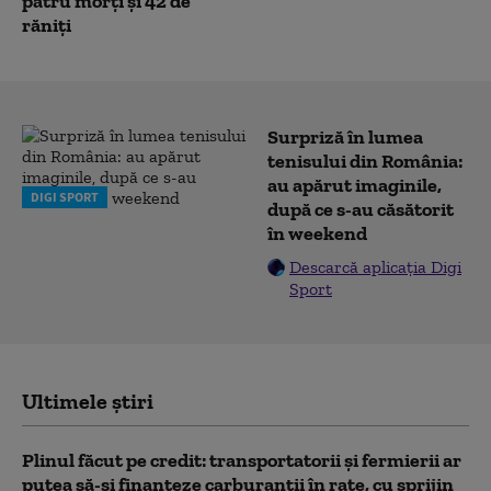
patru morți și 42 de
răniți
Surpriză în lumea
tenisului din România:
au apărut imaginile,
DIGI SPORT
după ce s-au căsătorit
în weekend
Descarcă aplicația Digi
Sport
Ultimele știri
Plinul făcut pe credit: transportatorii și fermierii ar
putea să-și finanțeze carburanții în rate, cu sprijin