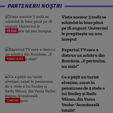
PARTENERII NOȘTRI
Viața acestor 3 zodii se
schimbă în bine până
pe 16 august. Universul
PE ROZ
le pregătește un nou
început
Expertul TV care a
distrus un arbitru din
FANATIK.RO
România. „E periculos,
nu slab!”
Ce a pățit un turist
elvețian, cazat în
pensiunea de 4 stele a
lui Smiley și Radu
Vâlcan, din Vama
CANCAN
Veche: 'Jecmăneală
totală!'