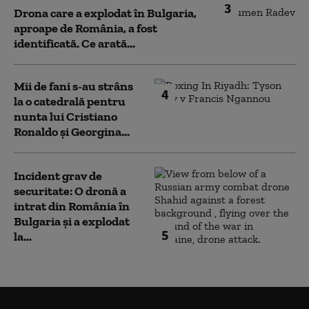
3
Drona care a explodat în Bulgaria,
aproape de România, a fost
identificată. Ce arată...
Mii de fani s-au strâns
4
la o catedrală pentru
nunta lui Cristiano
Ronaldo şi Georgina...
Incident grav de
securitate: O dronă a
intrat din România în
Bulgaria şi a explodat
5
la...