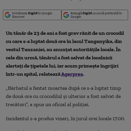
Urmărește
Digi24
în Google
Adaugă
Digi24
ca sursă preferată în
Discover
Google
Un tânăr de 23 de ani a fost grav rănit de un crocodil
cu care s-a luptat două ore în lacul Tanganyika, din
vestul Tanzaniei, au anunțat autoritățile locale. În
cele din urmă, tânărul a fost salvat de localnicii
alertați de țipetele lui, iar acum primește îngrijiri
într-un spital, relatează
Agerpres
.
„Bărbatul a fentat moartea după ce s-a luptat timp
de două ore cu crocodilul şi ulterior a fost salvat de
trecători”, a spus un oficial al poliției.
Incidentul s-a produs vineri, în jurul orei locale 17:00.