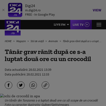
Digi24
VIEW
m.digi24.ro
FREE - In Google Play
LIVE TV
LIVE FM
HOME
Magazin
Stil de viață
Animale
Tânăr grav rănit după ce s-a luptat două ore cu un crocodil
Tânăr grav rănit după ce s-a
luptat două ore cu un crocodil
Data actualizării:
28.02.2021 13:39
Data publicării:
28.02.2021 12:33
Un tânăr din Tanzania s-a luptat două ore ca să scape de un crocodil
Foto cu caracter ilustrativ: Guliver/GettyImages