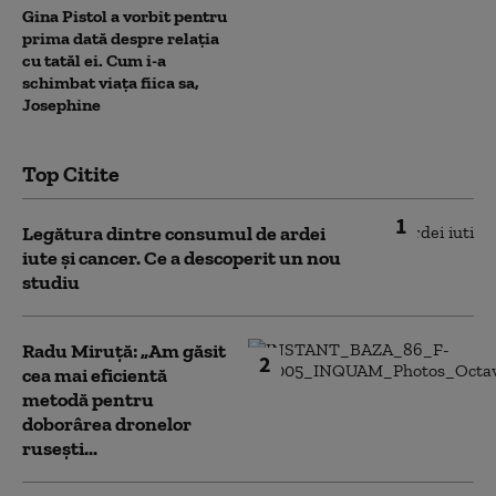
Gina Pistol a vorbit pentru
prima dată despre relația
cu tatăl ei. Cum i-a
schimbat viața fiica sa,
Josephine
Top Citite
1
Legătura dintre consumul de ardei
iute și cancer. Ce a descoperit un nou
studiu
Radu Miruță: „Am găsit
2
cea mai eficientă
metodă pentru
doborârea dronelor
rusești...