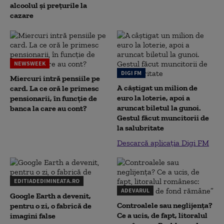
alcoolul și prețurile la
cazare
NEWSWEEK
DIGI FM
Miercuri intră pensiile pe
A câștigat un milion de
card. La ce oră le primesc
euro la loterie, apoi a
pensionarii, în funcție de
aruncat biletul la gunoi.
banca la care au cont?
Gestul făcut muncitorii de
la salubritate
Descarcă aplicația Digi FM
EDITIADEDIMINEATA.RO
ADEVARUL
Google Earth a devenit,
Controalele sau neglijența?
pentru o zi, o fabrică de
Ce a ucis, de fapt, litoralul
imagini false