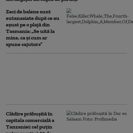
Zeci de balene sunt
eutanasiate după ce au
eșuat pe o plajă din
Tasmania: „Se uită la
mine, ca și cum ar
spune «ajutor»”
„Pentru prima dată”.
Fosile rare ale unui
crocodil marin, vechi de
peste 10 milioane de
ani, au fost descoperite
în Peru
Clădire prăbușită în
capitala comercială a
Tanzaniei: cel puțin