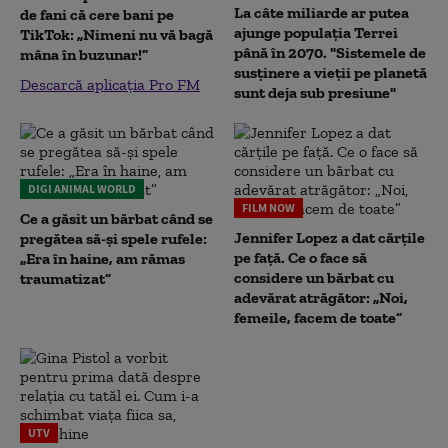
La câte miliarde ar putea
de fani că cere bani pe
ajunge populația Terrei
TikTok: „Nimeni nu vă bagă
până în 2070. "Sistemele de
mâna în buzunar!”
susținere a vieții pe planetă
Descarcă aplicația Pro FM
sunt deja sub presiune"
DIGI ANIMAL WORLD
FILM NOW
Ce a găsit un bărbat când se
Jennifer Lopez a dat cărțile
pregătea să-și spele rufele:
pe față. Ce o face să
„Era în haine, am rămas
considere un bărbat cu
traumatizat”
adevărat atrăgător: „Noi,
femeile, facem de toate”
UTV