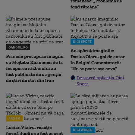
românesc: „Problema de
fond rămâne”
DIGI SPORT
GANDUL.RO
Au apărut imaginile:
Primele presupuse imagini
Darius Olaru, gol de autor
cu Mojtaba Khamenei de la
în Belgia! Comentatorii:
începerea războiului au
"Nu se poate așa ceva"
fost publicate de o agenție
Descarcă aplicația Digi
de știri de stat din Iran
Sport
PRO FM
Lucian Viziru, reacție
DIGI WORLD
fermă după ce a fost acuzat