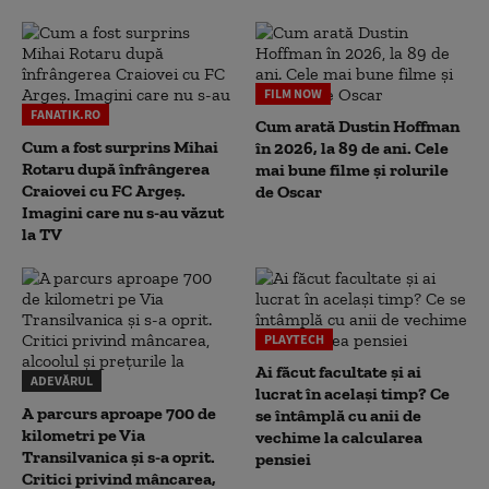
FILM NOW
FANATIK.RO
Cum arată Dustin Hoffman
Cum a fost surprins Mihai
în 2026, la 89 de ani. Cele
Rotaru după înfrângerea
mai bune filme și rolurile
Craiovei cu FC Argeș.
de Oscar
Imagini care nu s-au văzut
la TV
PLAYTECH
Ai făcut facultate și ai
ADEVĂRUL
lucrat în același timp? Ce
A parcurs aproape 700 de
se întâmplă cu anii de
kilometri pe Via
vechime la calcularea
Transilvanica și s-a oprit.
pensiei
Critici privind mâncarea,