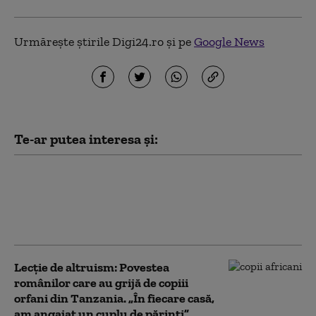
Urmărește știrile Digi24.ro și pe
Google News
Te-ar putea interesa și:
Un crocodil a fost găsit pe
balconul unui apartament
din Hong Kong. În locuință
erau peste 100 de reptile
Lecție de altruism: Povestea
românilor care au grijă de copiii
orfani din Tanzania. „În fiecare casă,
am angajat un cuplu de părinți”