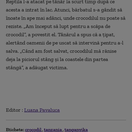
Reptila l-a atacat pe tânăr la scurt timp după ce
acesta a intrat în lac. Atunci, bărbatul s-a gândit să
înoate în ape mai adânci, unde crocodilul nu poate să
reziste. „Am început să lupt pentru a scăpa de
crocodil”, a povestit el. Tânărul a spus că a ţipat,
alertând oamenii de pe uscat să intervină pentru a-l
salva. „Când am fost salvat, crocodilul mă rănise
deja la piciorul stâng şi la coastele din partea
stângă”, a adăugat victima.
Editor :
Luana Pavaluca
Etichete:
crocodil
tanzania
tanganyika