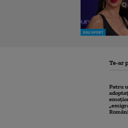
DIGI SPORT
Te-ar p
Patru u
adoptaț
emoțion
„emigra
Român