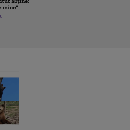
utut abține:
de mine”
t