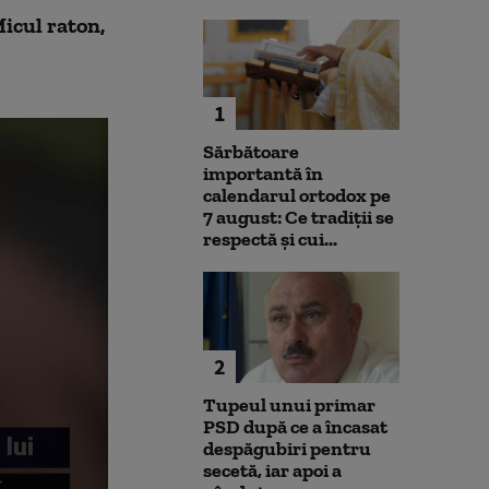
Micul raton,
1
Sărbătoare
importantă în
calendarul ortodox pe
7 august: Ce tradiții se
respectă și cui...
2
Tupeul unui primar
PSD după ce a încasat
despăgubiri pentru
secetă, iar apoi a