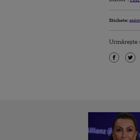
Etichete:
anim
Urmărește ș