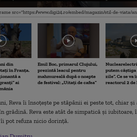
me
ani din
Emil Boc, primarul Clujului,
Nuclearelectri
tați în Franța.
prezintă leacul pentru
putem câștiga 
ionantă a
mahmureală după o noapte
zile”. Ce se va
ranți” ai
de festival: „Uitați de cafea”
reactorul 2 de
omânia
ni, Reva îi însoțește pe stăpânii ei peste tot, chiar ș
în grădină. Reva este atât de simpatică și iubitoare, 
îi pot refuza nicio dorință.
ian Dumitru