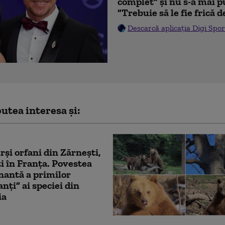
complet” și nu s-a mai p
”Trebuie să le fie frică 
Descarcă aplicația Digi Spor
utea interesa și:
rși orfani din Zărnești,
i în Franța. Povestea
antă a primilor
nți” ai speciei din
ia