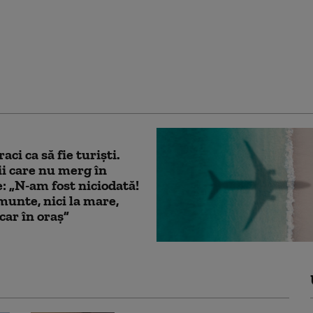
 periculoși! De două ori
acat”. Oraș întreg
at de urși. Animalele
coale, în căutare de
aci ca să fie turiști.
i care nu merg în
: „N-am fost niciodată!
 munte, nici la mare,
car în oraș”