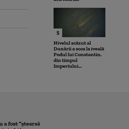
5
Nivelul scăzut al
Dunării a scos la iveală
Podul lui Constantin,
din timpul
Imperiului...
a fost ”ștearsă