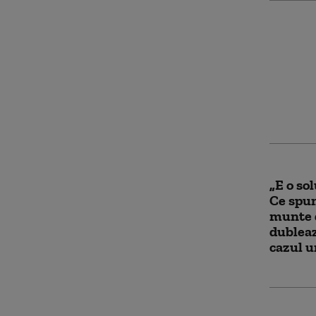
Averti
inundaț
grave t
la oame
autorit
„E o sol
Ce spun
munte 
dubleaz
cazul u