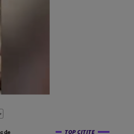
e
TOP CITITE
ic de