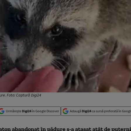
ure. Foto: Captură Digi24
Urmărește
Digi24
în Google Discover
Adaugă
Digi24
ca sursă preferată în Googl
raton abandonat
în pădure s-a atașat atât de putern