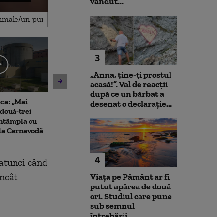
vândut...
3
„Anna, ţine-ţi prostul
acasă!”. Val de reacții
după ce un bărbat a
ca: „Mai
Cristian Păun, despre
Antrenament c
desenat o declarație...
două-trei
scăderea consumului:
pușcașii marin
 întâmpla cu
„Poporul plătește nota de
testat vehicule
 la Cernavodă
plată, fie prin taxare, fie prin
amfibiu AAV-7 
inflație”
militarii SUA
4
i atunci când
încât
Viața pe Pământ ar fi
putut apărea de două
ori. Studiul care pune
sub semnul
întrebării...