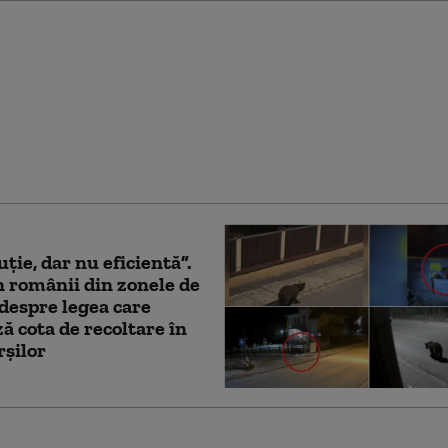
smentul ANSVSA după
ii: Pot apărea boli
ransmise de la animale
ni. Ce recomandări au
ățile
uție, dar nu eficientă”.
 românii din zonele de
despre legea care
ă cota de recoltare în
rșilor