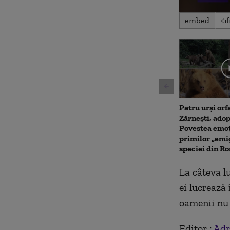
0
embed
seconds
of
29
seconds
Volu
90%
Patru urși orf
Zărnești, adop
Povestea emoț
primilor „emig
speciei din R
La câteva lu
ei lucrează 
oamenii nu 
Editor :
Adr