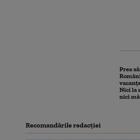
„Foarte
m-au at
teroriz
dau târ
hrană
Prea săr
Români
vacanțe
Nici la
nici mă
Recomandările redacţiei