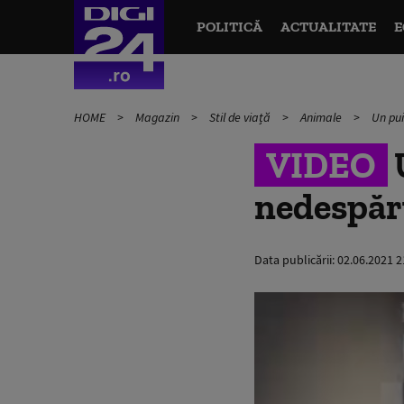
POLITICĂ
ACTUALITATE
E
HOME
Magazin
Stil de viață
Animale
Un pui
VIDEO
U
nedespărț
Data publicării:
02.06.2021 2