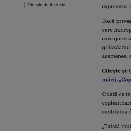
Dincolo de farfurie
expunerea p
Dacă priveș
care microp
care gătești
ghiozdanul c
asemenea, a
Citește și:
mării. „Cop
Odată ce în
copleșitoar
cantitatea 
„Există mul