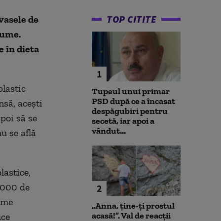
TOP CITITE
vasele de
gume.
 în dieta
1
plastic
Tupeul unui primar
PSD după ce a încasat
nsă, acești
despăgubiri pentru
apoi să se
secetă, iar apoi a
vândut...
nu se află
lastice,
.000 de
2
lume
„Anna, ţine-ţi prostul
acasă!”. Val de reacții
uce