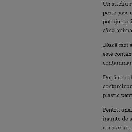
Un studiu r
peste șase 
pot ajunge 
când animal
„Dacă faci a
este contam
contaminanț
După ce cul
contaminare
plastic pent
Pentru unel
înainte de 
consumau, î