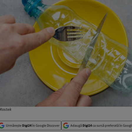
 Rostek
Urmărește
Digi24
în Google Discover
Adaugă
Digi24
ca sursă preferată în Googl