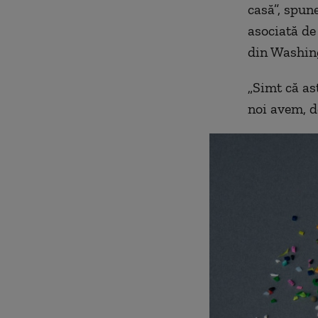
casă”, spun
asociată de
din Washing
„Simt că as
noi avem, d