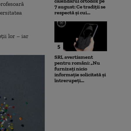
calendarul ortodox pe
profesoară
7 august: Ce tradiții se
versitatea
respectă și cui...
ii lor – iar
5
SRI, avertisment
pentru români: „Nu
furnizați nicio
informație solicitată și
întrerupeți...