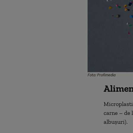
Foto: Profimedia
Alimen
Microplastic
carne – de l
albușuri).