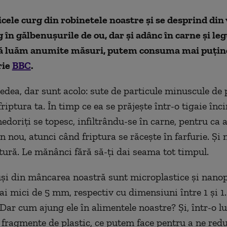
cele curg din robinetele noastre și se desprind din 
g în gălbenușurile de ou, dar și adânc în carne și le
că luăm anumite măsuri, putem consuma mai puține
rie
BBC
.
vedea, dar sunt acolo: sute de particule minuscule de 
riptura ta. În timp ce ea se prăjește într-o tigaie înci
edoriți se topesc, infiltrându-se în carne, pentru ca 
in nou, atunci când friptura se răcește în farfurie. Și 
ptură. Le mănânci fără să-ți dai seama tot timpul.
uși din mâncarea noastră sunt microplastice și nanop
ai mici de 5 mm, respectiv cu dimensiuni între 1 și 1
Dar cum ajung ele în alimentele noastre? Și, într-o 
 fragmente de plastic, ce putem face pentru a ne red