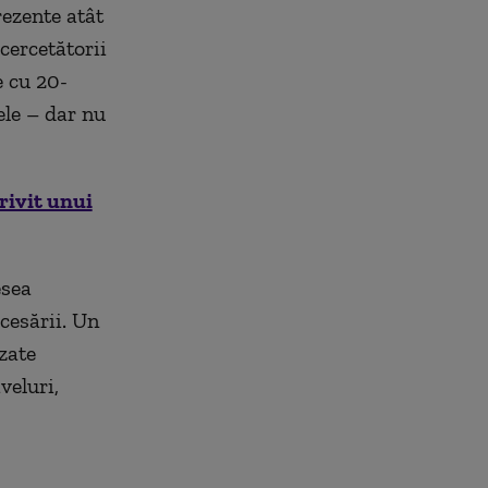
rezente atât
 cercetătorii
e cu 20-
ele – dar nu
rivit unui
esea
cesării. Un
zate
veluri,
,