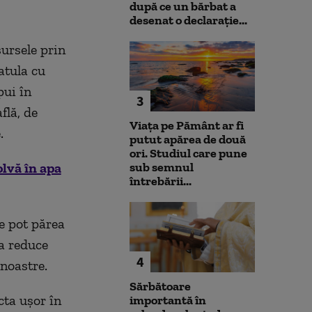
după ce un bărbat a
desenat o declarație...
sursele prin
atula cu
pui în
3
flă, de
Viața pe Pământ ar fi
.
putut apărea de două
ori. Studiul care pune
olvă în apa
sub semnul
întrebării...
ce pot părea
 a reduce
4
 noastre.
Sărbătoare
cta ușor în
importantă în