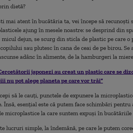
rin dietă?
ti mai atent în bucătăria ta, vei începe să recunoști 
lasticele ajung în mesele noastre: se desprind din sp
 micul dejun, se scurg din sticla de plastic pe care o 
opilului sau plutesc în cana de ceai de pe birou. Se a
scunse adânc în alimente, de la hamburgeri la miere
Cercetătorii japonezi au creat un plastic care se diz
iii nu pot alege planeta pe care vor trăi”
cepi să le cauți, punctele de expunere la microplasti
e. Însă, esențial este că putem face schimbări pentru
de microplastice la care suntem expuși în bucătăriile
te lucruri simple, la îndemână, pe care le putem core