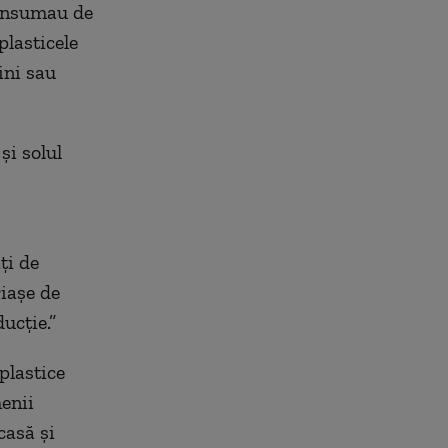
consumau de
plasticele
ini sau
și solul
ți de
riașe de
ucție.”
plastice
enii
casă și