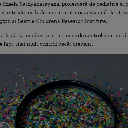
e Sheela Sathyanarayana, profesoară de pediatrie și 
 științe ale mediului și sănătății ocupaționale la Uni
ton și Seattle Children’s Research Institute.
ta le dă oamenilor un sentiment de control asupra vieț
e fapt, mai mult control decât credem”.