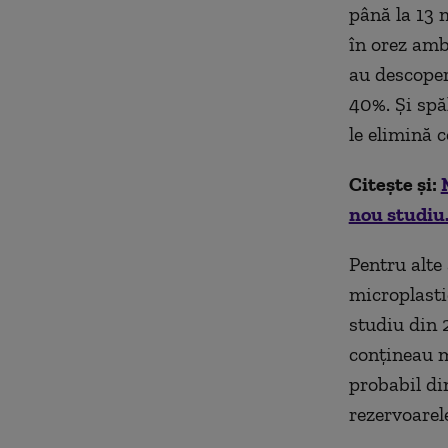
până la 13 
în orez amba
au descoper
40%. Și spă
le elimină 
Citește și:
nou studiu.
Pentru alte
microplasti
studiu din 
conțineau m
probabil di
rezervoarele