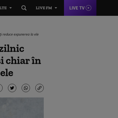
LIVE TV
LTE
LIVE FM
poți reduce expunerea la ele
zilnic
și chiar în
ele