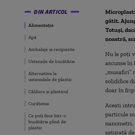
DIN ARTICOL
Microplasti
gătit. Ajun
Alimentație
Totuși, da
Apă
noastră, sc
Ambalaje și recipiente
Nu le poți 
Ustensile de bucătărie
ascunse în f
„musafiri” n
Alternativa la
ustensilele de plastic
solidifice d
doar în fri
Căldura și plasticul
Curățenia
Acești intr
particule m
Ce poți face într-o
bucătărie plină de
nanometri. 
plastic
saturată de