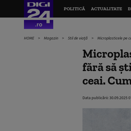
POLITICĂ
ACTUALITATE
E
HOME
Magazin
Stil de viață
Microplasticele pe ca
Microplas
fără să șt
ceai. Cum
Data publicării:
30.09.2025 0