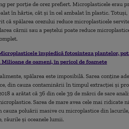
mg per porție de orez prefiert. Microplasticele erau p
lat în hârtie, cât și în cel ambalat în plastic. Totuși,
it că spălarea orezului reduce microplasticele servit
larea cărnii sau a peștelui poate reduce microplastic
complet.
Microplasticele împiedică fotosinteza plantelor, pot
 Milioane de oameni, în pericol de foamete
 alimente, spălarea este imposibilă. Sarea conține ad
ce, din cauza contaminării în timpul extracției și pro
2018 a arătat că 36 din cele 39 de mărci de sare anali
icroplastice. Sarea de mare avea cele mai ridicate ni
n cauza poluării masive cu microplastice din lacurile
, râurile și oceanele lumii.