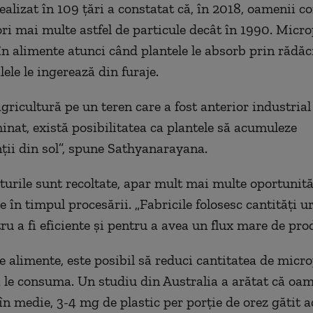
ealizat în 109 țări a constatat că, în 2018, oamenii 
ori mai multe astfel de particule decât în 1990. Micro
în alimente atunci când plantele le absorb prin rădăc
ele le ingerează din furaje.
gricultură pe un teren care a fost anterior industrial 
inat, există posibilitatea ca plantele să acumuleze
ii din sol”, spune Sathyanarayana.
turile sunt recoltate, apar mult mai multe oportunită
 în timpul procesării. „Fabricile folosesc cantități u
ru a fi eficiente și pentru a avea un flux mare de prod
e alimente, este posibil să reduci cantitatea de micro
a le consuma. Un studiu din Australia a arătat că oam
n medie, 3-4 mg de plastic per porție de orez gătit a