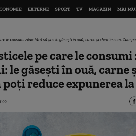
CONOMIE
EXTERNE
SPORT
TV
MAGAZIN
MAI MU
re le consumi zilnic fără să știi: le găsești în ouă, carne și chiar în ceai. Cum 
ticele pe care le consumi 
ii: le găsești în ouă, carne 
 poți reduce expunerea la 
7:00