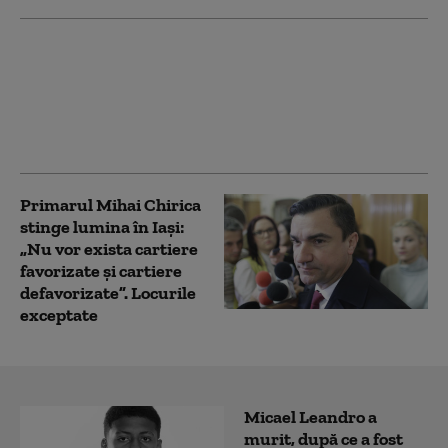
Explozie și incendiu la
un salon de
înfrumusețare din Iași.
Pompierii spun că focul
a fost pus intenționat
Primarul Mihai Chirica
stinge lumina în Iași:
„Nu vor exista cartiere
favorizate și cartiere
defavorizate”. Locurile
exceptate
Micael Leandro a
murit, după ce a fost