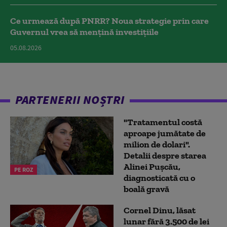
Ce urmează după PNRR? Noua strategie prin care
Guvernul vrea să mențină investițiile
05.08.2026
PARTENERII NOȘTRI
"Tratamentul costă
aproape jumătate de
milion de dolari".
Detalii despre starea
Alinei Pușcău,
PE ROZ
diagnosticată cu o
boală gravă
Cornel Dinu, lăsat
lunar fără 3.500 de lei