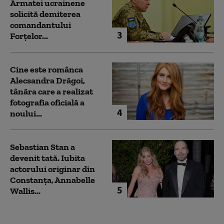
Armatei ucrainene
solicită demiterea
comandantului
3
Forțelor...
Cine este românca
Alecsandra Drăgoi,
tânăra care a realizat
fotografia oficială a
4
noului...
Sebastian Stan a
devenit tată. Iubita
actorului originar din
Constanța, Annabelle
5
Wallis...