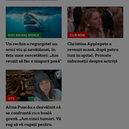
DIGI ANIMAL WORLD
FILM NOW
Un rechin a regurgitat un
Christina Applegate a
arici viu și nevătămat, în
revenit acasă, după patru
fața unor cercetători: „Am
luni în spital. Primele
reușit să fac o singură poză”
informații despre actriță
UTV
Alina Pușcău a dezvăluit că
se confruntă cu o boală
gravă. „Am cinci tumori. Vă
rog să vă rugați pentru