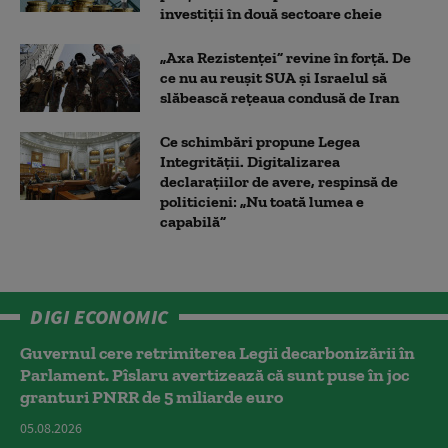
investiții în două sectoare cheie
„Axa Rezistenței” revine în forță. De
ce nu au reușit SUA și Israelul să
slăbească rețeaua condusă de Iran
Ce schimbări propune Legea
Integrității. Digitalizarea
declarațiilor de avere, respinsă de
politicieni: „Nu toată lumea e
capabilă”
DIGI ECONOMIC
Guvernul cere retrimiterea Legii decarbonizării în
Parlament. Pîslaru avertizează că sunt puse în joc
granturi PNRR de 5 miliarde euro
05.08.2026