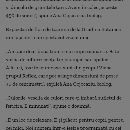
și dincolo de granițele țării. Avem în colecție peste
450 de soiuri”, spune Ana Cojocariu, biolog.
Expoziția de flori de toamnă de la Grădina Botanică
din Iași oferă un spectacol vizual unic.
„Am aici doar două tipuri mai impresionante. Este
vorba de inflorescența tip păianjen sau spider.
Alături, foarte frumoase, sunt din grupul Viena,
grupul Reflex, care pot atinge dimensiuni de peste
30 de centimetri”, explică Ana Cojocariu, biolog.
„Culorile, veselia de culori care-ți îmbată sufletul de
fericire. E minunat!”, spune o doamnă.
„E un loc de relaxare. E și plăcut pentru copii, pentru
cei mici. Noi suntem într-o ieșire programată cu cei