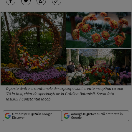
O parte dintre crizantemele din expoziție sunt create începând cu anii
'70 la Iași, chiar de specialiști de la Grădina Botanică. Sursa foto
Iasi365 / Constantin Iacob
Urmărește
Digi24
în Google
Adaugă
Digi24
ca sursă preferată în
Discover
Google