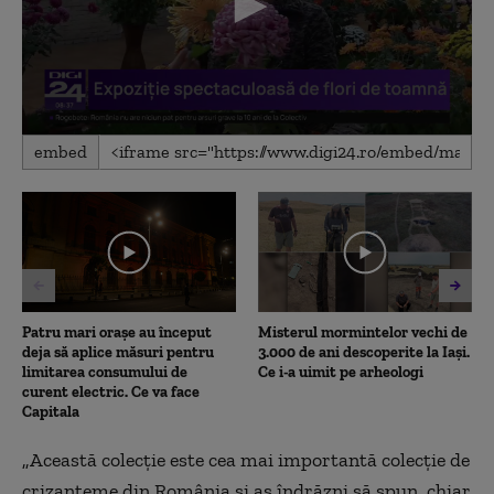
0
embed
seconds
of
2
minutes,
24
seconds
Patru mari orașe au început
Misterul mormintelor vechi de
deja să aplice măsuri pentru
3.000 de ani descoperite la Iași.
limitarea consumului de
Ce i-a uimit pe arheologi
curent electric. Ce va face
Capitala
„Această colecție este cea mai importantă colecție de
crizanteme din România și as îndrăzni să spun, chiar