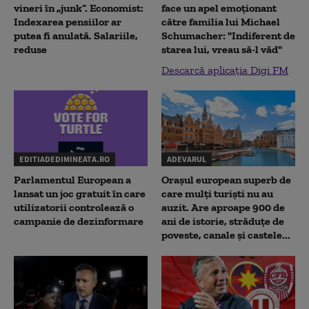
vineri în „junk”. Economist:
face un apel emoționant
Indexarea pensiilor ar
către familia lui Michael
putea fi anulată. Salariile,
Schumacher: "Indiferent de
reduse
starea lui, vreau să-l văd"
Descarcă aplicația Digi FM
EDITIADEDIMINEATA.RO
ADEVARUL
Parlamentul European a
Orașul european superb de
lansat un joc gratuit în care
care mulți turiști nu au
utilizatorii controlează o
auzit. Are aproape 900 de
campanie de dezinformare
ani de istorie, străduțe de
poveste, canale și castele...