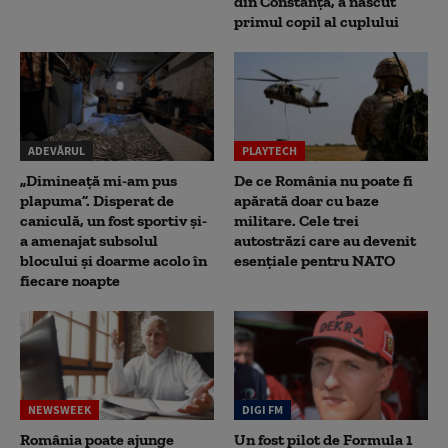
din Constanța, a născut
primul copil al cuplului
ADEVĂRUL
PLAYTECH
„Dimineață mi-am pus
De ce România nu poate fi
plapuma”. Disperat de
apărată doar cu baze
caniculă, un fost sportiv și-
militare. Cele trei
a amenajat subsolul
autostrăzi care au devenit
blocului și doarme acolo în
esențiale pentru NATO
fiecare noapte
NEWSWEEK
DIGI FM
România poate ajunge
Un fost pilot de Formula 1