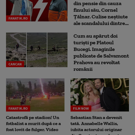
din pensie din cauza
finului său, Cornel
Țălnar. Culise neștiute
FANATIK.RO
ale scandalului dintre...
Cum au apărut doi
turiști pe Platoul
Bucegi. Imaginile
publicate de Salvamont
Prahova au revoltat
CANCAN
românii
FANATIK.RO
FILM NOW
Catastrofă pe stadion! Un
Sebastian Stan a devenit
fotbalist a murit după ce a
tată. Annabelle Wallis,
fost lovit de fulger. Video
iubita actorului originar