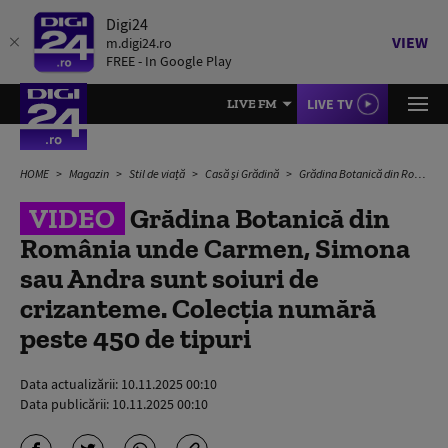
Digi24
VIEW
m.digi24.ro
FREE - In Google Play
LIVE TV
LIVE FM
HOME
Magazin
Stil de viață
Casă și Grădină
Grădina Botanică din România unde Carmen, Simona sau Andra sunt soiuri de crizanteme. Colecția numără peste 450 de tipuri
VIDEO
Grădina Botanică din
România unde Carmen, Simona
sau Andra sunt soiuri de
crizanteme. Colecția numără
peste 450 de tipuri
Data actualizării:
10.11.2025 00:10
Data publicării:
10.11.2025 00:10