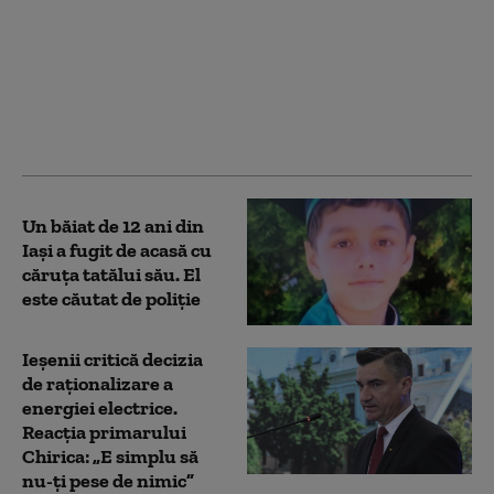
Patru mari orașe au
început deja să aplice
măsuri pentru
limitarea consumului
de curent electric. Ce
va face Capitala
Un băiat de 12 ani din
Iași a fugit de acasă cu
căruţa tatălui său. El
este căutat de poliție
Ieșenii critică decizia
de raționalizare a
energiei electrice.
Reacția primarului
Chirica: „E simplu să
nu-ţi pese de nimic”