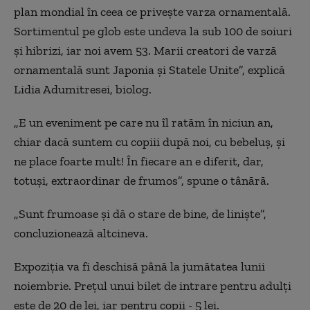
plan mondial în ceea ce privește varza ornamentală.
Sortimentul pe glob este undeva la sub 100 de soiuri
și hibrizi, iar noi avem 53. Marii creatori de varză
ornamentală sunt Japonia și Statele Unite”, explică
Lidia Adumitresei, biolog.
„E un eveniment pe care nu îl ratăm în niciun an,
chiar dacă suntem cu copiii după noi, cu bebeluș, și
ne place foarte mult! În fiecare an e diferit, dar,
totuși, extraordinar de frumos”, spune o tânără.
„Sunt frumoase și dă o stare de bine, de liniște”,
concluzionează altcineva.
Expoziția va fi deschisă până la jumătatea lunii
noiembrie. Prețul unui bilet de intrare pentru adulți
este de 20 de lei, iar pentru copii - 5 lei.