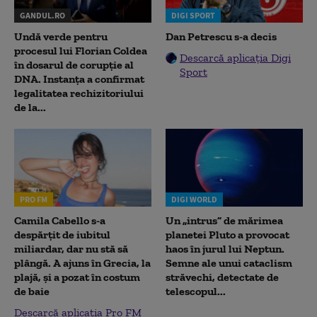
GANDUL.RO
DIGI SPORT
Undă verde pentru
Dan Petrescu s-a decis
procesul lui Florian Coldea
Descarcă aplicația Digi
în dosarul de corupție al
Sport
DNA. Instanța a confirmat
legalitatea rechizitoriului
de la...
PRO FM
DIGI WORLD
Camila Cabello s-a
Un „intrus” de mărimea
despărțit de iubitul
planetei Pluto a provocat
miliardar, dar nu stă să
haos în jurul lui Neptun.
plângă. A ajuns în Grecia, la
Semne ale unui cataclism
plajă, și a pozat în costum
străvechi, detectate de
de baie
telescopul...
Descarcă aplicația Pro FM