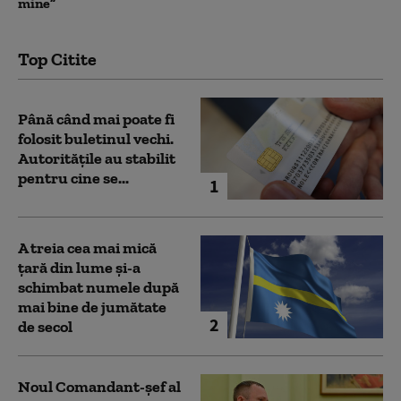
mine”
Top Citite
Până când mai poate fi
folosit buletinul vechi.
Autoritățile au stabilit
pentru cine se...
1
A treia cea mai mică
țară din lume și-a
schimbat numele după
mai bine de jumătate
2
de secol
Noul Comandant-șef al