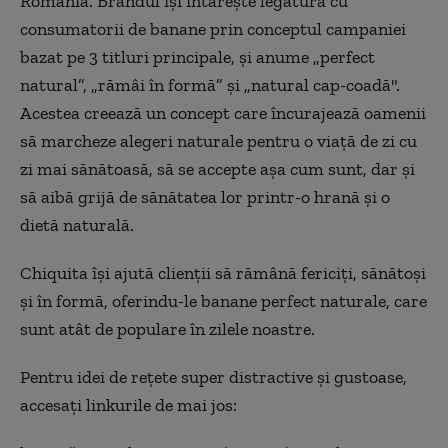
România. Brandul își întărește legătura cu
consumatorii de banane prin conceptul campaniei
bazat pe 3 titluri principale, și anume „perfect
natural”, „r
ămâi în formă
” și „natural cap-coad
ă
".
Acestea creează un concept care încurajează oamenii
să marcheze alegeri naturale pentru o viață de zi cu
zi mai sănătoasă, să se accepte așa cum sunt, dar și
să aibă grijă de sănătatea lor printr-o hrană și o
dietă naturală.
Chiquita își ajută clienții să rămână fericiți, sănătoși
și în formă, oferindu-le banane perfect naturale, care
sunt atât de populare în zilele noastre.
Pentru idei de rețete super distractive și gustoase,
accesați linkurile de mai jos: