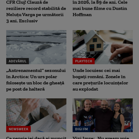
CFR Cluj! Clauză de
în 2026, la 89 de ani. Cele
reziliere record stabilită de
mai bune filme cu Dustin
Neluțu Varga pe următorii
Hoffman
3 ani. Exclusiv
ADEVĂRUL
PLAYTECH
„Antrenamentul” sezonului
Unde locuiesc cei mai
în Arctica: Un urs polar
bogați români. Zonele în
folosește un bloc de gheață
care prețurile locuințelor
pe post de halteră
au explodat
NEWSWEEK
DIGI FM
Ce pensie iei dacă ai muncit
Vizi Imre: „Nu aveam voie