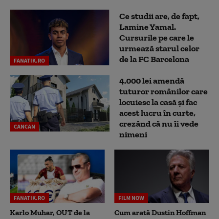
Ce studii are, de fapt,
Lamine Yamal.
Cursurile pe care le
urmează starul celor
de la FC Barcelona
FANATIK.RO
4.000 lei amendă
tuturor românilor care
locuiesc la casă și fac
acest lucru în curte,
crezând că nu îi vede
CANCAN
nimeni
FANATIK.RO
FILM NOW
Karlo Muhar, OUT de la
Cum arată Dustin Hoffman