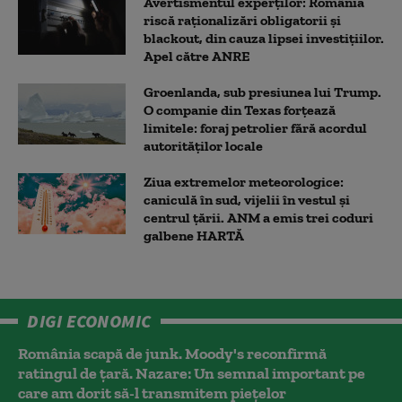
Avertismentul experților: România
riscă raționalizări obligatorii și
blackout, din cauza lipsei investițiilor.
Apel către ANRE
Groenlanda, sub presiunea lui Trump.
O companie din Texas forțează
limitele: foraj petrolier fără acordul
autorităților locale
Ziua extremelor meteorologice:
caniculă în sud, vijelii în vestul și
centrul țării. ANM a emis trei coduri
galbene HARTĂ
DIGI ECONOMIC
România scapă de junk. Moody's reconfirmă
ratingul de țară. Nazare: Un semnal important pe
care am dorit să-l transmitem piețelor