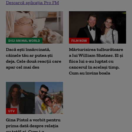
Descarcă aplicația Pro FM
DIGI ANIMAL WORLD
FILM NOW
Dacă ești însărcinată,
Mărturisirea tulburătoare
câinele tău ar putea ști
a lui William Shatner. El și
deja. Cele două reacții care
fiica lui s-au luptat cu
apar cel mai des
cancerul în același timp.
Cum au învins boala
UTV
Gina Pistol a vorbit pentru
prima dată despre relația
cu tatăl ei. Cum i-a