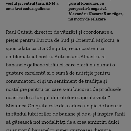
vestul și centrul țării. ANM a
țară al României, cu
emis trei coduri galbene
perspectivă negativă.
Alexandru Nazare: E un răgaz,
nu motiv de relaxare
Raul Cutait, director de vânzări și coordonare a
pieței pentru Europa de Sud și Orientul Mijlociu, a
spus odată că „La Chiquita, recunoaștem că
emblematicul nostru Autocolant Albastru și
bananele galbene strălucitoare oferă nu numai o
gustare excelentă și o sursă de nutriție pentru
consumatori, ci și un sentiment de tradiție și
nostalgie pentru cei care s-au bucurat de produsele
noastre de-a lungul diferitelor etape ale vieții.”
Misiunea Chiquita este de a aduce un pic de bucurie
în rândul iubitorilor de banane și de a-și inspira fanii
să găsească noi modalități de a crea amintiri dulci
cu ajutorul bananelor super gustoase Chiquita.