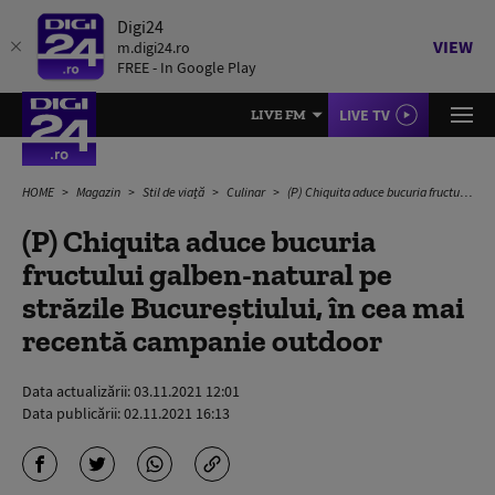
Digi24
VIEW
m.digi24.ro
FREE - In Google Play
LIVE TV
LIVE FM
HOME
Magazin
Stil de viață
Culinar
(P) Chiquita aduce bucuria fructului galben-natural pe străzile Bucureștiului, în cea mai recentă campanie outdoor
(P) Chiquita aduce bucuria
fructului galben-natural pe
străzile Bucureștiului, în cea mai
recentă campanie outdoor
Data actualizării:
03.11.2021 12:01
Data publicării:
02.11.2021 16:13