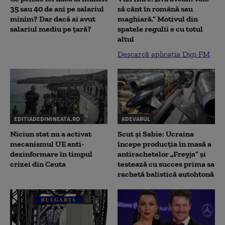
35 sau 40 de ani pe salariul
să cânt în română sau
minim? Dar dacă ai avut
maghiară.” Motivul din
salariul mediu pe țară?
spatele regulii e cu totul
altul
Descarcă aplicația Digi FM
EDITIADEDIMINEATA.RO
ADEVARUL
Niciun stat nu a activat
Scut și Sabie: Ucraina
mecanismul UE anti-
începe producția în masă a
dezinformare în timpul
antirachetelor „Freyja” și
crizei din Ceuta
testează cu succes prima sa
rachetă balistică autohtonă