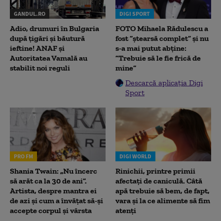
GANDUL.RO
DIGI SPORT
Adio, drumuri în Bulgaria
FOTO Mihaela Rădulescu a
după țigări și băutură
fost ”ștearsă complet” și nu
ieftine! ANAF și
s-a mai putut abține:
Autoritatea Vamală au
”Trebuie să le fie frică de
stabilit noi reguli
mine”
Descarcă aplicația Digi
Sport
PRO FM
DIGI WORLD
Shania Twain: „Nu încerc
Rinichii, printre primii
să arăt ca la 30 de ani”.
afectați de caniculă. Câtă
Artista, despre mantra ei
apă trebuie să bem, de fapt,
de azi și cum a învățat să-și
vara și la ce alimente să fim
accepte corpul și vârsta
atenți