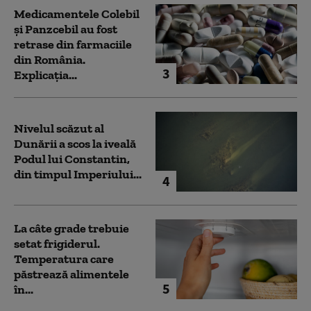
Medicamentele Colebil
și Panzcebil au fost
retrase din farmaciile
din România.
3
Explicația...
Nivelul scăzut al
Dunării a scos la iveală
Podul lui Constantin,
din timpul Imperiului...
4
La câte grade trebuie
setat frigiderul.
Temperatura care
păstrează alimentele
5
în...