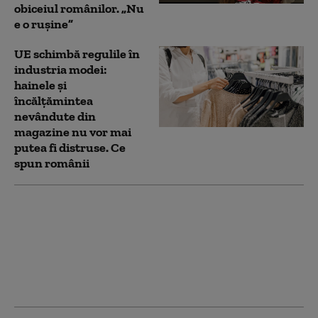
obiceiul românilor. „Nu
e o rușine”
UE schimbă regulile în
industria modei:
hainele și
încălțămintea
nevândute din
magazine nu vor mai
putea fi distruse. Ce
spun românii
Achiziţionarea
Groenlandei de către
SUA „este exclusă”,
afirmă şeful
diplomaţiei de la
Copenhaga