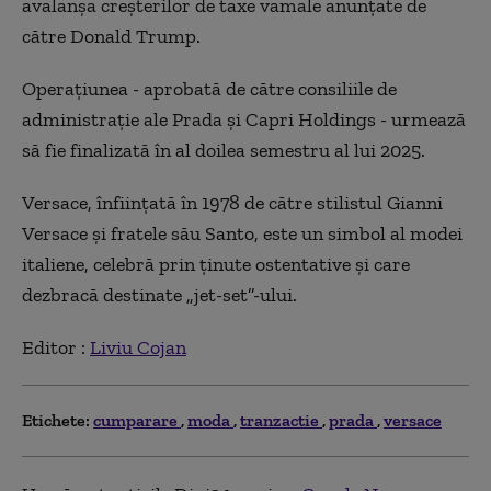
avalanşa creşterilor de taxe vamale anunţate de
către Donald Trump.
Operaţiunea - aprobată de către consiliile de
administraţie ale Prada şi Capri Holdings - urmează
să fie finalizată în al doilea semestru al lui 2025.
Versace, înfiinţată în 1978 de către stilistul Gianni
Versace şi fratele său Santo, este un simbol al modei
italiene, celebră prin ţinute ostentative şi care
dezbracă destinate „jet-set”-ului.
Editor :
Liviu Cojan
Etichete:
cumparare
moda
tranzactie
prada
versace