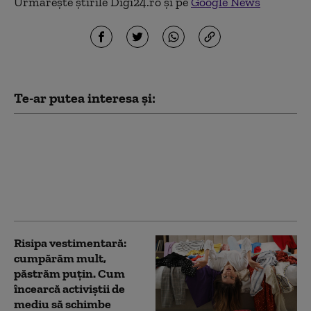
Urmărește știrile Digi24.ro și pe
Google News
Te-ar putea interesa și:
Îmbrăcată pentru
succesiune. Mesajul pe
care îl transmite stilul
vestimentar al fiicei lui
Kim Jong Un, Ju Ae
Risipa vestimentară:
cumpărăm mult,
păstrăm puțin. Cum
încearcă activiștii de
mediu să schimbe