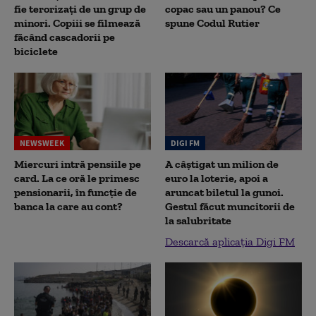
fie terorizați de un grup de
copac sau un panou? Ce
minori. Copiii se filmează
spune Codul Rutier
făcând cascadorii pe
biciclete
NEWSWEEK
DIGI FM
Miercuri intră pensiile pe
A câștigat un milion de
card. La ce oră le primesc
euro la loterie, apoi a
pensionarii, în funcție de
aruncat biletul la gunoi.
banca la care au cont?
Gestul făcut muncitorii de
la salubritate
Descarcă aplicația Digi FM