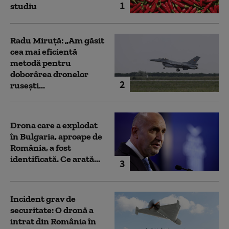
1
studiu
Radu Miruță: „Am găsit
cea mai eficientă
metodă pentru
doborârea dronelor
2
rusești...
Drona care a explodat
în Bulgaria, aproape de
România, a fost
identificată. Ce arată...
3
Incident grav de
securitate: O dronă a
intrat din România în