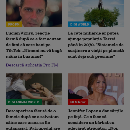
PRO FM
DIGI WORLD
Lucian Viziru, reacție
La câte miliarde ar putea
fermă după ce a fost acuzat
ajunge populația Terrei
de fani că cere bani pe
până în 2070. "Sistemele de
TikTok: „Nimeni nu vă bagă
susținere a vieții pe planetă
mâna în buzunar!”
sunt deja sub presiune"
Descarcă aplicația Pro FM
DIGI ANIMAL WORLD
FILM NOW
Descoperirea făcută de o
Jennifer Lopez a dat cărțile
femeie după ce a salvat un
pe față. Ce o face să
câine care urma sa fie
considere un bărbat cu
eutanasiat. Patrupedul are
adevărat atrăgător: „Noi,