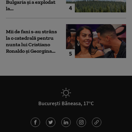
Bulgaria şi a explodat
4
la...
Mii de fani s-au strâns
la o catedrală pentru
nunta lui Cristiano
Ronaldo şi Georgina...
5
București Băneasa, 17°C