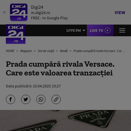
Digi24
VIEW
m.digi24.ro
FREE - In Google Play
LIVE TV
LIVE FM
HOME
Magazin
Stil de viață
Modă
Prada cumpără rivala Versace. Care este valoarea tranzacției
Prada cumpără rivala Versace.
Care este valoarea tranzacției
Data publicării:
10.04.2025 19:27