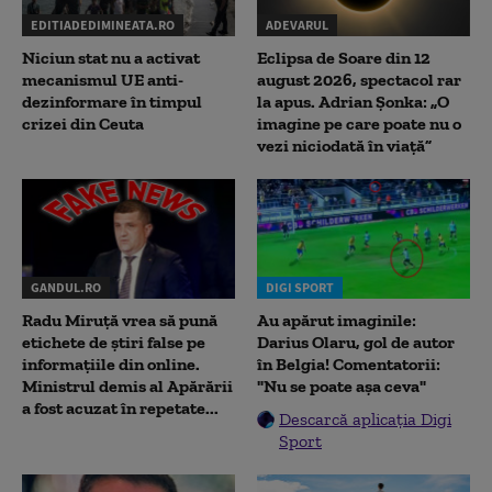
EDITIADEDIMINEATA.RO
ADEVARUL
Niciun stat nu a activat
Eclipsa de Soare din 12
mecanismul UE anti-
august 2026, spectacol rar
dezinformare în timpul
la apus. Adrian Șonka: „O
crizei din Ceuta
imagine pe care poate nu o
vezi niciodată în viață”
GANDUL.RO
DIGI SPORT
Radu Miruţă vrea să pună
Au apărut imaginile:
etichete de știri false pe
Darius Olaru, gol de autor
informațiile din online.
în Belgia! Comentatorii:
Ministrul demis al Apărării
"Nu se poate așa ceva"
a fost acuzat în repetate...
Descarcă aplicația Digi
Sport