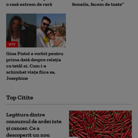
o rasă extrem de rară
femeile, facem de toate”
UTV
Gina Pistol a vorbit pentru
prima dată despre relația
cu tatăl ei. Cum i-a
schimbat viața fiica sa,
Josephine
Top Citite
Legătura dintre
consumul de ardei iute
și cancer. Ce a
descoperit un nou