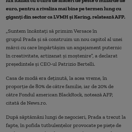
lux italian cu o cifră de afaceri de peste 6 miliarde de
euro, pentru a rivaliza mai bine pe termen lung cu
giganţi din sector ca LVMH şi Kering, relatează AFP.
„Suntem încântaţi să primim Versace în
grupul Prada şi să construim un nou capitol al unei
mărci cu care împărtăşim un angajament puternic
în creativitate, artizanat şi moştenire”, a declarat
preşedintele şi CEO-ul Patrizio Bertelli.
Casa de modă era deţinută, la acea vreme, în
proporţie de 80% de către familie, iar de 20% de
către Fondul american BlackRock, notează AFP,
citată de News.ro.
După săptămâni lungi de negocieri, Prada a trecut la
fapte, în pofida tutbulenţelor provocate pe pieţe de