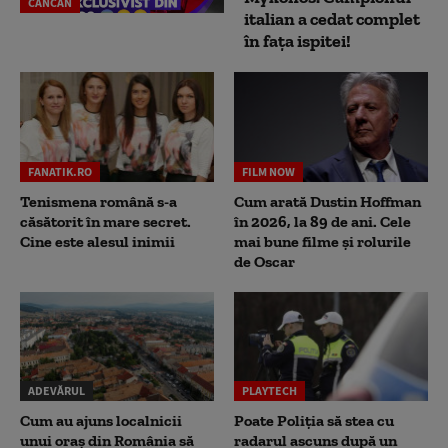
CANCAN
italian a cedat complet
în fața ispitei!
FANATIK.RO
FILM NOW
Tenismena română s-a
Cum arată Dustin Hoffman
căsătorit în mare secret.
în 2026, la 89 de ani. Cele
Cine este alesul inimii
mai bune filme și rolurile
de Oscar
ADEVĂRUL
PLAYTECH
Cum au ajuns localnicii
Poate Poliția să stea cu
unui oraș din România să
radarul ascuns după un