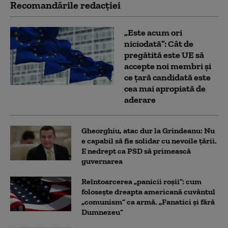
Recomandările redacţiei
„Este acum ori
niciodată”: Cât de
pregătită este UE să
accepte noi membri și
ce țară candidată este
cea mai apropiată de
aderare
Gheorghiu, atac dur la Grindeanu: Nu
e capabil să fie solidar cu nevoile țării.
E nedrept ca PSD să primească
guvernarea
Reîntoarcerea „panicii roșii”: cum
folosește dreapta americană cuvântul
„comunism” ca armă. „Fanatici și fără
Dumnezeu”