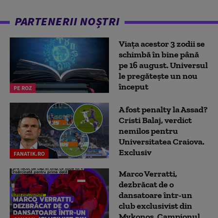
PARTENERII NOȘTRI
Viața acestor 3 zodii se
schimbă în bine până
pe 16 august. Universul
le pregătește un nou
început
PE ROZ
A fost penalty la Assad?
Cristi Balaj, verdict
nemilos pentru
Universitatea Craiova.
Exclusiv
FANATIK.RO
Marco Verratti,
dezbrăcat de o
dansatoare într-un
club exclusivist din
Mykonos. Campionul