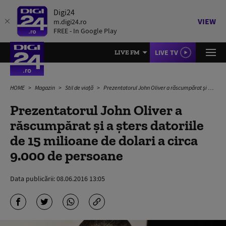
Digi24
VIEW
m.digi24.ro
FREE - In Google Play
LIVE TV
LIVE FM
HOME
Magazin
Stil de viață
Prezentatorul John Oliver a răscumpărat și a șters datoriile de 15 milioane de dolari a circa 9.000 de persoane
Prezentatorul John Oliver a
răscumpărat și a șters datoriile
de 15 milioane de dolari a circa
9.000 de persoane
Data publicării:
08.06.2016 13:05