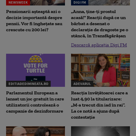
NEWSWEEK
DIGI FM
Pensionarii așteaptă azi o
„Anna, ţine-ţi prostul
decizie importantă despre
acasă!" Reacţii după ce un
pensii. Vor fi înghețate sau
bărbat a desenat o
crescute cu 200 lei?
declaraţie de dragoste pe o
stâncă, în Transfăgărăşan
Descarcă aplicația Digi FM
EDITIADEDIMINEATA.RO
ADEVARUL
Parlamentul European a
Reacția învățătoarei care a
lansat un joc gratuit în care
luat 4,90 la titularizare:
utilizatorii controlează o
„M-a trecut din iad în rai”.
campanie de dezinformare
La ce notă a ajuns după
contestație