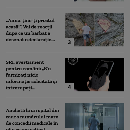
„Anna, ţine-ţi prostul
acasă!”. Val de reacții
după ce un bărbat a
desenat o declarație...
3
SRI, avertisment
pentru români: „Nu
furnizați nicio
informație solicitată și
4
întrerupeți...
Anchetă la un spital din
cauza numărului mare
de concedii medicale în
plin sezon estival...