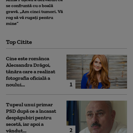
se confruntă cu o boală
gravă. „Am cinci tumori. Vă
rog să vă rugați pentru
mine”
Top Citite
Cine este românca
Alecsandra Drăgoi,
tânăra care a realizat
fotografia oficială a
1
noului...
Tupeul unui primar
PSD după ce a încasat
despăgubiri pentru
secetă, iar apoi a
2
vândut...