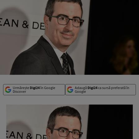
Urmărește
Digi24
în Google
Adaugă
Digi24
ca sursă preferată în
Discover
Google