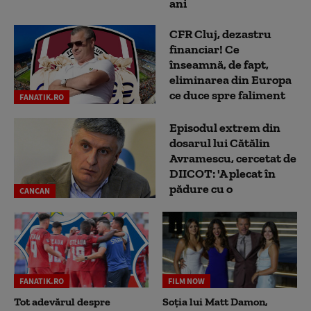
ani
CFR Cluj, dezastru
financiar! Ce
înseamnă, de fapt,
eliminarea din Europa
ce duce spre faliment
FANATIK.RO
Episodul extrem din
dosarul lui Cătălin
Avramescu, cercetat de
DIICOT: 'A plecat în
pădure cu o
CANCAN
FANATIK.RO
FILM NOW
Tot adevărul despre
Soția lui Matt Damon,