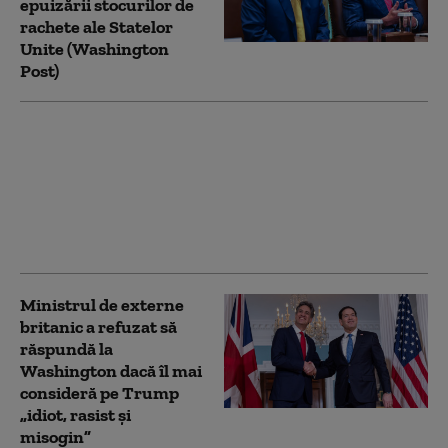
epuizării stocurilor de
rachete ale Statelor
Unite (Washington
Post)
Ce a reușit campania
de 40 de zile a lui
Zelenski și ce nu a
reușit. Adâncimea
strategică a Rusiei nu
mai există
Ministrul de externe
britanic a refuzat să
răspundă la
Washington dacă îl mai
consideră pe Trump
„idiot, rasist şi
misogin”