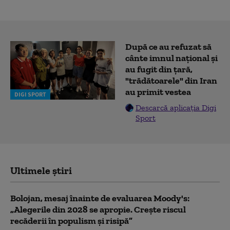
După ce au refuzat să
cânte imnul naţional şi
au fugit din ţară,
"trădătoarele" din Iran
au primit vestea
DIGI SPORT
Descarcă aplicația Digi
Sport
Ultimele știri
Bolojan, mesaj înainte de evaluarea Moody's:
„Alegerile din 2028 se apropie. Crește riscul
recăderii în populism și risipă”