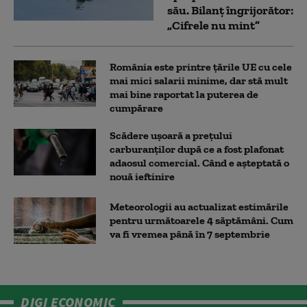
său. Bilanț îngrijorător:
„Cifrele nu mint”
România este printre țările UE cu cele
mai mici salarii minime, dar stă mult
mai bine raportat la puterea de
cumpărare
Scădere ușoară a prețului
carburanților după ce a fost plafonat
adaosul comercial. Când e așteptată o
nouă ieftinire
Meteorologii au actualizat estimările
pentru următoarele 4 săptămâni. Cum
va fi vremea până în 7 septembrie
DIGI ECONOMIC