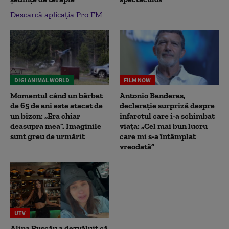
Descarcă aplicația Pro FM
DIGI ANIMAL WORLD
FILM NOW
Momentul când un bărbat
Antonio Banderas,
de 65 de ani este atacat de
declarație surpriză despre
un bizon: „Era chiar
infarctul care i-a schimbat
deasupra mea”. Imaginile
viața: „Cel mai bun lucru
sunt greu de urmărit
care mi s-a întâmplat
vreodată”
UTV
Alina Pușcău a dezvăluit că