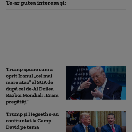
Te-ar putea interesa și:
„Toată lumea iubește
învingătorii”. Ucraina a
restabilit complet
schimbul de informații
cu serviciile secrete
americane (Politico)
Trump spune cum a
oprit Iranul „cel mai
mare atac” al SUA de
după cel de-Al Doilea
Război Mondial: „Eram
pregătiți”
Trump şi Hegseth s-au
confruntat la Camp
David pe tema