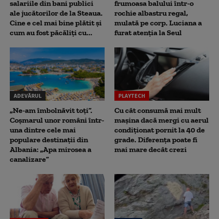
salariile din bani publici
frumoasa balului într-o
ale jucătorilor de la Steaua.
rochie albastru regal,
Cine e cel mai bine plătit și
mulată pe corp. Luciana a
cum au fost păcăliți cu...
furat atenția la Seul
ADEVĂRUL
PLAYTECH
„Ne-am îmbolnăvit toți”.
Cu cât consumă mai mult
Coșmarul unor români într-
mașina dacă mergi cu aerul
una dintre cele mai
condiționat pornit la 40 de
populare destinații din
grade. Diferența poate fi
Albania: „Apa mirosea a
mai mare decât crezi
canalizare”