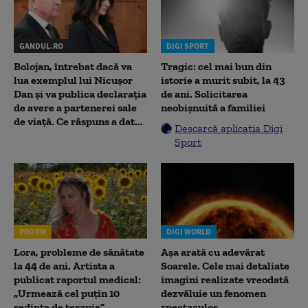
GANDUL.RO
DIGI SPORT
Bolojan, întrebat dacă va
Tragic: cel mai bun din
lua exemplul lui Nicușor
istorie a murit subit, la 43
Dan și va publica declarația
de ani. Solicitarea
de avere a partenerei sale
neobișnuită a familiei
de viață. Ce răspuns a dat...
Descarcă aplicația Digi
Sport
PRO FM
DIGI WORLD
Lora, probleme de sănătate
Așa arată cu adevărat
la 44 de ani. Artista a
Soarele. Cele mai detaliate
publicat raportul medical:
imagini realizate vreodată
„Urmează cel puțin 10
dezvăluie un fenomen
ședințe de terapie”
spectaculos