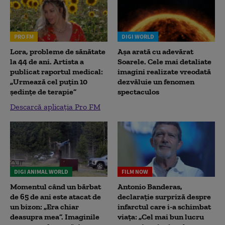
PRO FM
DIGI WORLD
Lora, probleme de sănătate
Așa arată cu adevărat
la 44 de ani. Artista a
Soarele. Cele mai detaliate
publicat raportul medical:
imagini realizate vreodată
„Urmează cel puțin 10
dezvăluie un fenomen
ședințe de terapie”
spectaculos
Descarcă aplicația Pro FM
DIGI ANIMAL WORLD
FILM NOW
Momentul când un bărbat
Antonio Banderas,
de 65 de ani este atacat de
declarație surpriză despre
un bizon: „Era chiar
infarctul care i-a schimbat
deasupra mea”. Imaginile
viața: „Cel mai bun lucru