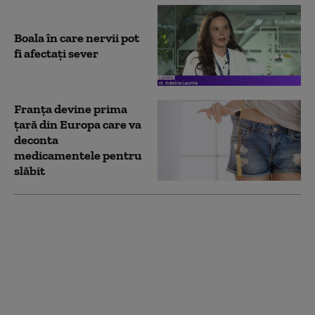
Boala în care nervii pot
fi afectați sever
Franţa devine prima
ţară din Europa care va
deconta
medicamentele pentru
slăbit
„Poate junk food e
mâncarea cea bună și
cealaltă e rea”. Trump
și-a lăudat preferințele
alimentare
neschimbate „de 50 de
ani”