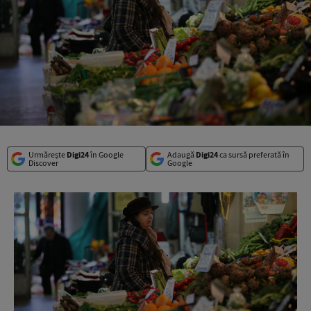
Urmărește
Digi24
în Google
Adaugă
Digi24
ca sursă preferată în
Discover
Google