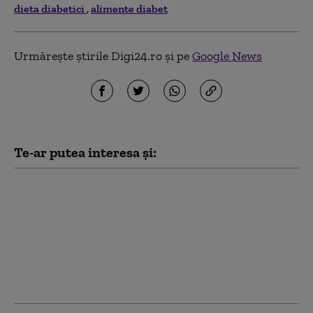
dieta diabetici
alimente diabet
Urmărește știrile Digi24.ro și pe
Google News
Te-ar putea interesa și:
Un nou tratament
împotriva obezității a
dat rezultate
promițătoare. Pacienții
au pierdut peste 20%
din greutate în studiile
clinice