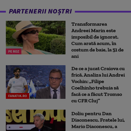
PARTENERII NOȘTRI
Transformarea
Andreei Marin este
imposibil de ignorat.
Cum arată acum, în
costum de baie, la 51 de
PE ROZ
ani
De ce a jucat Craiova cu
frică. Analiza lui Andrei
Vochin: „Filipe
Coelhinho trebuia să
facă ce a făcut Tromso
FANATIK.RO
cu CFR Cluj”
Doliu pentru Dan
Diaconescu. Fratele lui,
Mario Diaconescu, a