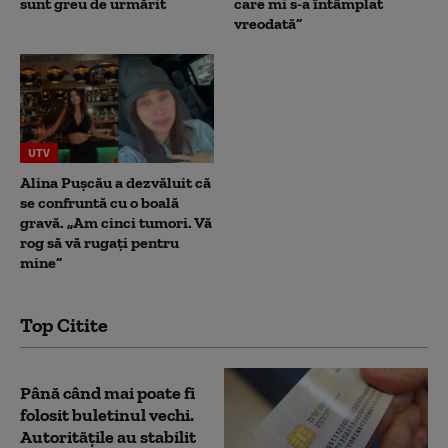
sunt greu de urmărit
care mi s-a întâmplat
vreodată”
UTV
Alina Pușcău a dezvăluit că
se confruntă cu o boală
gravă. „Am cinci tumori. Vă
rog să vă rugați pentru
mine”
Top Citite
Până când mai poate fi
folosit buletinul vechi.
Autoritățile au stabilit