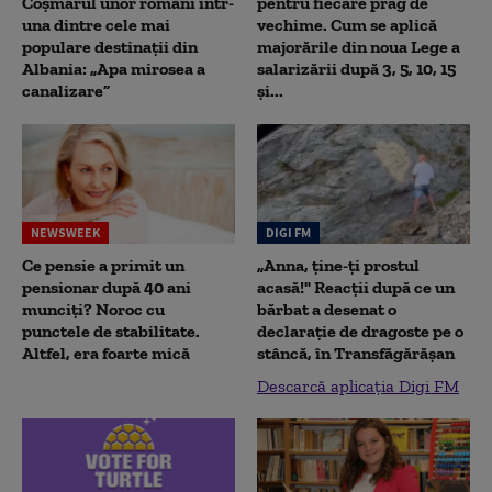
Coșmarul unor români într-
pentru fiecare prag de
una dintre cele mai
vechime. Cum se aplică
populare destinații din
majorările din noua Lege a
Albania: „Apa mirosea a
salarizării după 3, 5, 10, 15
canalizare”
și...
NEWSWEEK
DIGI FM
Ce pensie a primit un
„Anna, ţine-ţi prostul
pensionar după 40 ani
acasă!" Reacţii după ce un
munciți? Noroc cu
bărbat a desenat o
punctele de stabilitate.
declaraţie de dragoste pe o
Altfel, era foarte mică
stâncă, în Transfăgărăşan
Descarcă aplicația Digi FM