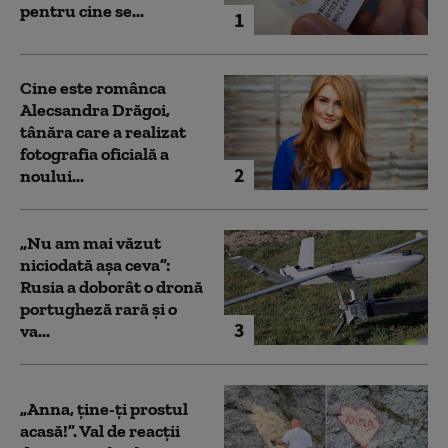
pentru cine se...
1
Cine este românca
Alecsandra Drăgoi,
tânăra care a realizat
fotografia oficială a
2
noului...
„Nu am mai văzut
niciodată așa ceva”:
Rusia a doborât o dronă
portugheză rară și o
3
va...
„Anna, ţine-ţi prostul
acasă!”. Val de reacții