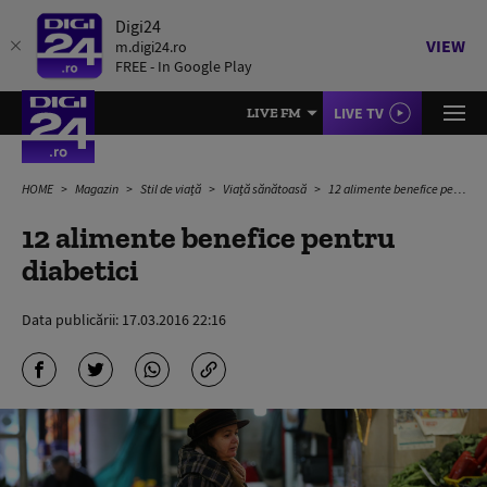
Digi24
VIEW
m.digi24.ro
FREE - In Google Play
LIVE TV
LIVE FM
HOME
Magazin
Stil de viață
Viață sănătoasă
12 alimente benefice pentru diabetici
12 alimente benefice pentru
diabetici
Data publicării:
17.03.2016 22:16