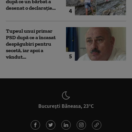
după ce un bărbat a
desenat o declarație...
4
Tupeul unui primar
PSD după ce a încasat
despăgubiri pentru
secetă, iar apoi a
5
vândut...
București Băneasa, 23°C