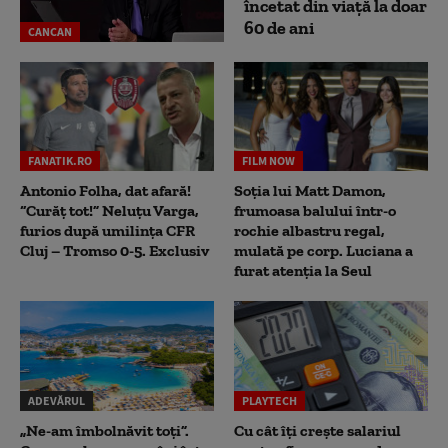
încetat din viață la doar
60 de ani
CANCAN
FANATIK.RO
FILM NOW
Antonio Folha, dat afară!
Soția lui Matt Damon,
“Curăț tot!” Neluțu Varga,
frumoasa balului într-o
furios după umilința CFR
rochie albastru regal,
Cluj – Tromso 0-5. Exclusiv
mulată pe corp. Luciana a
furat atenția la Seul
ADEVĂRUL
PLAYTECH
„Ne-am îmbolnăvit toți”.
Cu cât îți crește salariul