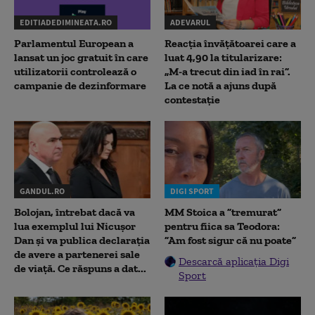
EDITIADEDIMINEATA.RO
ADEVARUL
Parlamentul European a
Reacția învățătoarei care a
lansat un joc gratuit în care
luat 4,90 la titularizare:
utilizatorii controlează o
„M-a trecut din iad în rai”.
campanie de dezinformare
La ce notă a ajuns după
contestație
GANDUL.RO
DIGI SPORT
Bolojan, întrebat dacă va
MM Stoica a ”tremurat”
lua exemplul lui Nicușor
pentru fiica sa Teodora:
Dan și va publica declarația
”Am fost sigur că nu poate”
de avere a partenerei sale
Descarcă aplicația Digi
de viață. Ce răspuns a dat...
Sport