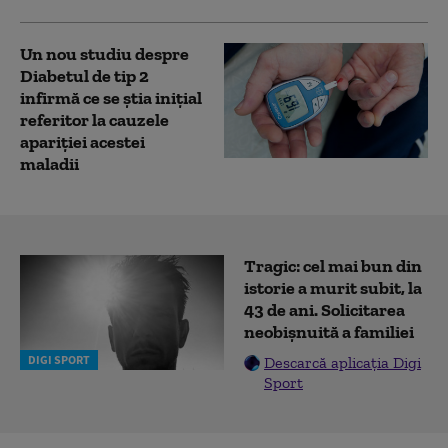
Un nou studiu despre
Diabetul de tip 2
infirmă ce se știa inițial
referitor la cauzele
apariției acestei
maladii
Tragic: cel mai bun din
istorie a murit subit, la
43 de ani. Solicitarea
neobișnuită a familiei
DIGI SPORT
Descarcă aplicația Digi
Sport