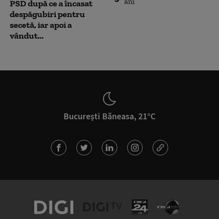
PSD după ce a încasat
despăgubiri pentru
secetă, iar apoi a
vândut...
București Băneasa, 21°C