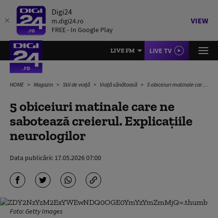
Digi24
VIEW
m.digi24.ro
FREE - In Google Play
LIVE TV
LIVE FM
HOME
Magazin
Stil de viață
Viață sănătoasă
5 obiceiuri matinale care ne sabotează creierul. Explicațiile neurologilor
5 obiceiuri matinale care ne
sabotează creierul. Explicațiile
neurologilor
Data publicării:
17.05.2026 07:00
Foto: Getty Images