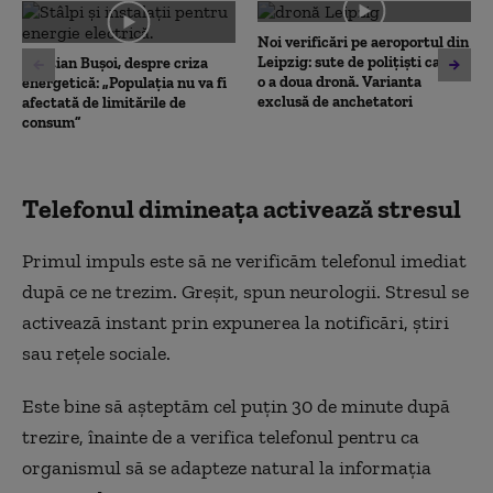
0
seconds
Noi verificări pe aeroportul din
Leipzig: sute de polițiști caută
Cristian Bușoi, despre criza
o a doua dronă. Varianta
energetică: „Populația nu va fi
exclusă de anchetatori
afectată de limitările de
consum”
Telefonul dimineața activează stresul
Primul impuls este să ne verificăm telefonul imediat
după ce ne trezim. Greșit, spun neurologii. Stresul se
activează instant prin expunerea la notificări, știri
sau rețele sociale.
Este bine să așteptăm cel puțin 30 de minute după
trezire, înainte de a verifica telefonul pentru ca
organismul să se adapteze natural la informația