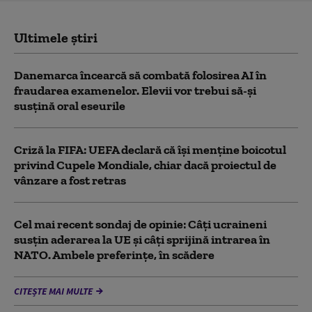
Ultimele știri
Danemarca încearcă să combată folosirea AI în
fraudarea examenelor. Elevii vor trebui să-şi
susţină oral eseurile
Criză la FIFA: UEFA declară că îşi menţine boicotul
privind Cupele Mondiale, chiar dacă proiectul de
vânzare a fost retras
Cel mai recent sondaj de opinie: Câți ucraineni
susțin aderarea la UE și câți sprijină intrarea în
NATO. Ambele preferințe, în scădere
CITEȘTE MAI MULTE