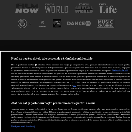
TERMENI ȘI CONDIȚII
POLITICA DE CONFIDENȚIALITATE
Nouă ne pasă ca datele tale personale să rămână confidențiale
Noi și partenerii noștri
30
stocăm și/sau accesăm informații pe dispozitivul dvs., precum identificatorii cookie unici pentru
prelucrarea datelor cu caracter personal. Puteți accepta sau gestiona alegerile dvs. făcând clic mai jos sau în orice moment, pe pagina
ABONARE DIGI TV
cu politica de confidențialitate. Aceste alegeri vor fi raportate partenerilor noștri și nu vă vor afecta navigarea.
Mai multe detalii
Noi si partenerii nostri (retelele de socializare si agentiile de publicitate partenere, precum si furnizorii nostri de servicii de date
analitice) prelucram date pentru a permite website-ului sa functioneze, pentru a personaliza continutul si anunturile publicitare
GESTIONAȚI PREFERINȚELE
afisate in functie de interesele si/sau profilul dvs., pentru a va oferi functionalitati aferente retelelor de socializare si pentru a analiza
traficul pe website. Beneficiati de drepturile prevazute de art. 15-22 din GDPR in legatura cu prelucrarea datelor cu caracter
personal. Aceste drepturi pot fi exercitate prin modalitatea indicata
aici
. Prin click pe “ACCEPT TOATE”, acceptati folosirea tuturor
CODUL DIGI24
Tehnologiilor de tip Cookie, care implica inclusiv acceptul dvs. cu privire la stocarea/accesarea informatiilor de catre Vendor-ii cu
care colaboram. Prin click pe “VREAU SA MODIFIC SETARILE INDIVIDUAL” puteti schimba preferintele in mod individual, mai
putin cele legate de cookie strict necesare pentru functionarea website-ului.
CAMERE WEB
Atât noi, cât și partenerii noștri prelucrăm datele pentru a oferi:
CONTACT/INFO
Stocarea și/sau accesarea informațiilor de pe un dispozitiv. Utilizarea profilurilor pentru selectarea conținutului personalizat.
Dezvoltarea și îmbunătățirea serviciilor. Măsurarea performanței reclamelor. Utilizarea profilurilor pentru selectarea publicității
personalizate. Crearea profilurilor de conținut personalizat. Crearea profilurilor pentru publicitate personalizată. Măsurarea
performanței conținutului. Înțelegerea publicului prin statistici sau combinații de date din surse diferite. Utilizarea de date limitate
pentru a selecta publicitatea. Utilizarea datelor limitate pentru a selecta conținutul. Date precise de geolocație și identificarea prin
VERSIUNE DESKTOP
scanarea dispozitivului.
Listă parteneri (furnizori)