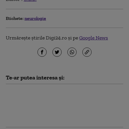
Etichete:
neurologie
Urmărește știrile Digi24.ro și pe
Google News
Te-ar putea interesa și:
Cercetătorii au
descoperit un factor
care declanşează boala
Alzheimer şi cum poate
fi neutralizat