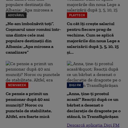
ADEVĂRUL
PLAYTECH
„Ne-am îmbolnăvit toți”.
Cu cât îți crește salariul
Coșmarul unor români într-
pentru fiecare prag de
una dintre cele mai
vechime. Cum se aplică
populare destinații din
majorările din noua Lege a
Albania: „Apa mirosea a
salarizării după 3, 5, 10, 15
canalizare”
și...
NEWSWEEK
DIGI FM
Ce pensie a primit un
„Anna, ţine-ţi prostul
pensionar după 40 ani
acasă!" Reacţii după ce un
munciți? Noroc cu
bărbat a desenat o
punctele de stabilitate.
declaraţie de dragoste pe o
Altfel, era foarte mică
stâncă, în Transfăgărăşan
Descarcă aplicația Digi FM