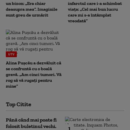
un bizon: „Era chiar
infarctul care i-a schimbat
deasupra mea”. Imaginile
viața: „Cel mai bun lucru
sunt greu de urmărit
care mi s-a întâmplat
vreodată”
UTV
Alina Pușcău a dezvăluit că
se confruntă cu o boală
gravă. „Am cinci tumori. Vă
rog să vă rugați pentru
mine”
Top Citite
Până când mai poate fi
folosit buletinul vechi.
1