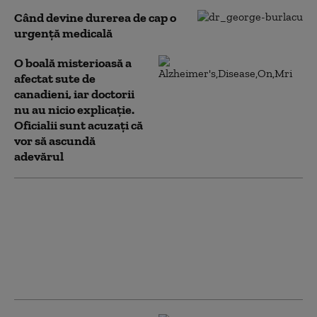
Când devine durerea de cap o
urgență medicală
O boală misterioasă a
afectat sute de
canadieni, iar doctorii
nu au nicio explicație.
Oficialii sunt acuzați că
vor să ascundă
adevărul
Boala misterioasă fără
leac care te face captiv
în propriul tău corp.
Aproape toți cei
afectați sunt urmașii
aceleiași persoane