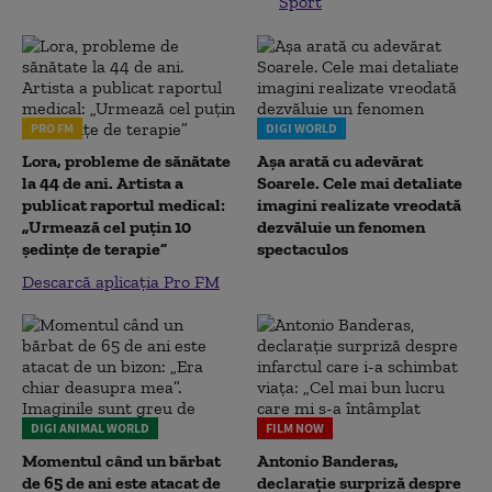
Sport
PRO FM
DIGI WORLD
Lora, probleme de sănătate
Așa arată cu adevărat
la 44 de ani. Artista a
Soarele. Cele mai detaliate
publicat raportul medical:
imagini realizate vreodată
„Urmează cel puțin 10
dezvăluie un fenomen
ședințe de terapie”
spectaculos
Descarcă aplicația Pro FM
DIGI ANIMAL WORLD
FILM NOW
Momentul când un bărbat
Antonio Banderas,
de 65 de ani este atacat de
declarație surpriză despre