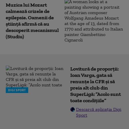
Muzica lui Mozart
calmează crizele de
epilepsie. Oamenii de
știință afirmă că au
descoperit mecanismul
(Studiu)
Lovitură de proporții:
Ioan Varga, gata să
renunțe la CFR și să
preia alt club din
DIGI SPORT
SuperLigă: ”Acolo sunt
toate condițiile”
Descarcă aplicația Digi
Sport