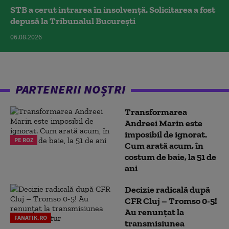
STB a cerut intrarea în insolvență. Solicitarea a fost
depusă la Tribunalul București
06.08.2026
PARTENERII NOȘTRI
Transformarea
Andreei Marin este
imposibil de ignorat.
PE ROZ
Cum arată acum, în
costum de baie, la 51 de
ani
Decizie radicală după
CFR Cluj – Tromso 0-5!
Au renunțat la
FANATIK.RO
transmisiunea