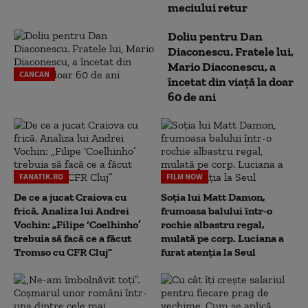
meciului retur
Doliu pentru Dan
Diaconescu. Fratele lui,
Mario Diaconescu, a
CANCAN
încetat din viață la doar
60 de ani
FANATIK.RO
FILM NOW
De ce a jucat Craiova cu
Soția lui Matt Damon,
frică. Analiza lui Andrei
frumoasa balului într-o
Vochin: „Filipe ‘Coelhinho’
rochie albastru regal,
trebuia să facă ce a făcut
mulată pe corp. Luciana a
Tromso cu CFR Cluj”
furat atenția la Seul