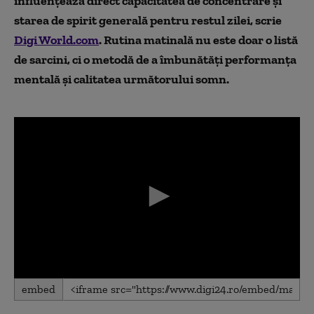
influențează direct capacitatea de concentrare și
starea de spirit generală pentru restul zilei, scrie
Digi World.com
. Rutina matinală nu este doar o listă
de sarcini, ci o metodă de a îmbunătăți performanța
mentală și calitatea următorului somn.
0
embed
seconds
of