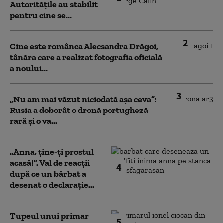
Autoritățile au stabilit
pentru cine se...
2
Cine este românca Alecsandra Drăgoi,
tânăra care a realizat fotografia oficială
a noului...
3
„Nu am mai văzut niciodată așa ceva”:
Rusia a doborât o dronă portugheză
rară și o va...
„Anna, ţine-ţi prostul
acasă!”. Val de reacții
4
după ce un bărbat a
desenat o declarație...
Tupeul unui primar
5