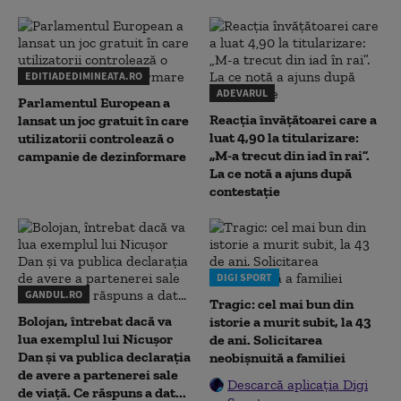
EDITIADEDIMINEATA.RO
ADEVARUL
Parlamentul European a
Reacția învățătoarei care a
lansat un joc gratuit în care
luat 4,90 la titularizare:
utilizatorii controlează o
„M-a trecut din iad în rai”.
campanie de dezinformare
La ce notă a ajuns după
contestație
DIGI SPORT
GANDUL.RO
Tragic: cel mai bun din
Bolojan, întrebat dacă va
istorie a murit subit, la 43
lua exemplul lui Nicușor
de ani. Solicitarea
Dan și va publica declarația
neobișnuită a familiei
de avere a partenerei sale
Descarcă aplicația Digi
de viață. Ce răspuns a dat...