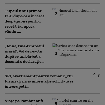
Tupeul unui primar
2
PSD după ce a încasat
despăgubiri pentru
secetă, iar apoi a
vândut...
„Anna, ţine-ţi prostul
acasă!”. Val de reacții
3
după ce un bărbat a
desenat o declarație...
4
SRI, avertisment pentru români: „Nu
furnizați nicio informație solicitată și
întrerupeți...
Viața pe Pământ ar fi
5