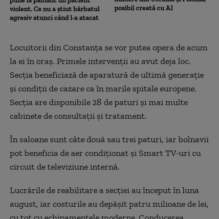
pune la pământ un pacient
posibil creată cu AI
violent. Ce nu a știut bărbatul
agresiv atunci când l-a atacat
Locuitorii din Constanța se vor putea opera de acum
la ei în oraș. Primele intervenții au avut deja loc.
Secția beneficiază de aparatură de ultimă generație
și condiţii de cazare ca în marile spitale europene.
Secţia are disponibile 28 de paturi şi mai multe
cabinete de consultaţii și tratament.
În saloane sunt câte două sau trei paturi, iar bolnavii
pot beneficia de aer condiţionat și Smart TV-uri cu
circuit de televiziune internă.
Lucrările de reabilitare a secției au început în luna
august, iar costurile au depăşit patru milioane de lei,
cu tot cu echipamentele moderne. Conducerea