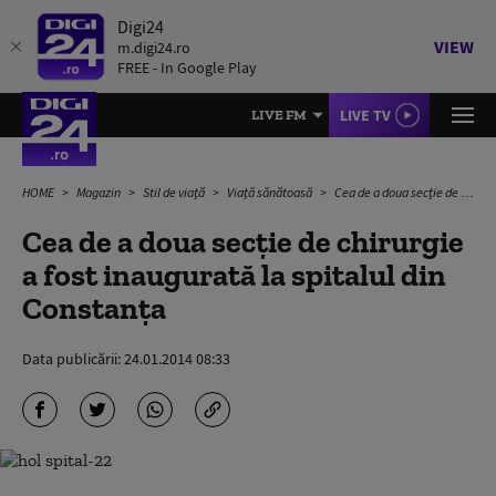
Digi24
VIEW
m.digi24.ro
FREE - In Google Play
LIVE TV
LIVE FM
HOME
Magazin
Stil de viață
Viață sănătoasă
Cea de a doua secție de chirurgie a fost inaugurată la spitalul din Constanța
Cea de a doua secție de chirurgie
a fost inaugurată la spitalul din
Constanța
Data publicării:
24.01.2014 08:33