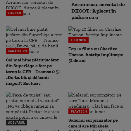
Avramescu, cercetat de
DIICOT: 'A plecat în
CANCAN
pădure cu o
FILM NOW
Top 10 filme cu Charlize
FANATIK.RO
Theron. Actrița împlinește
Cel mai bine plătit jucător
51 de ani
din SuperLiga a fost pe
teren la CFR – Tromso 0-5!
„Du-te, bă, și dă banii
înapoi!”. Exclusiv
PLAYTECH
Salariul surprinzător pe
ADEVĂRUL
care îl are Mirabela