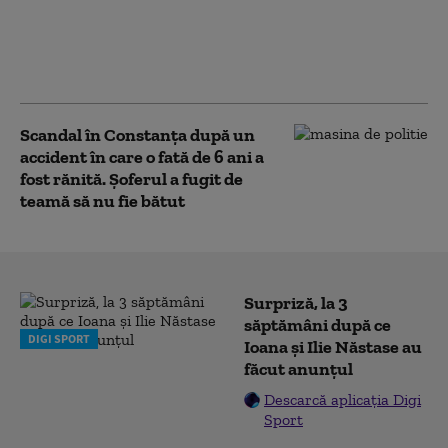
scurgeri de gaze de la
un vagon cisternă în
gara Dorobanţu din
Constanța
Scandal în Constanța după un
accident în care o fată de 6 ani a
fost rănită. Şoferul a fugit de
teamă să nu fie bătut
Surpriză, la 3
săptămâni după ce
DIGI SPORT
Ioana și Ilie Năstase au
făcut anunțul
Descarcă aplicația Digi
Sport