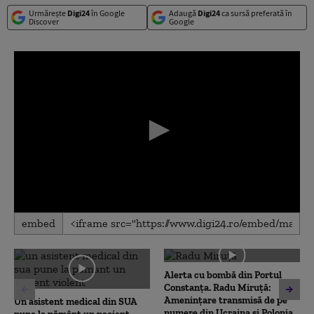
Urmărește
Digi24
în Google
Adaugă
Digi24
ca sursă preferată în
Discover
Google
0
embed
seconds
of
0
seconds
Alerta cu bombă din Portul
Constanța. Radu Miruță:
Amenințare transmisă de pe
Un asistent medical din SUA
numere din Ucraina și Polonia,