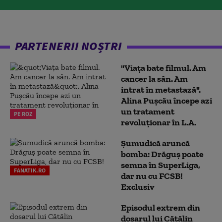
PARTENERII NOȘTRI
"Viața bate filmul. Am
cancer la sân. Am
intrat în metastază".
Alina Pușcău începe azi
un tratament
PE ROZ
revoluționar în L.A.
Șumudică aruncă
bomba: Drăguș poate
semna în SuperLiga,
FANATIK.RO
dar nu cu FCSB!
Exclusiv
Episodul extrem din
dosarul lui Cătălin