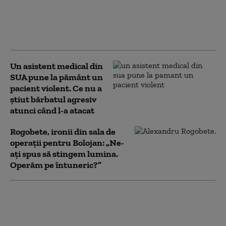
Anchetă la un spital din cauza
numărului mare de concedii
medicale în plin sezon estival: Unul
din 10 angajați a anunțat că e bolnav
Un asistent medical din
SUA pune la pământ un
pacient violent. Ce nu a
știut bărbatul agresiv
atunci când l-a atacat
Rogobete, ironii din sala de
operații pentru Bolojan: „Ne-
ați spus să stingem lumina.
Operăm pe întuneric?”
Întârzieri pentru 12
trenuri de călători
după depistarea unor