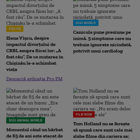
DIGI WORLD
PRO FM
Canicula pune presiune pe
Elena Vîșcu, despre
inimă. 5 simptome care nu
impactul divorțului de
trebuie ignorate niciodată,
CRBL asupra fiicei lor: „A
potrivit unui cardiolog
fost rău”. De ce mutarea în
Chișinău le-a schimbat
viața
Descarcă aplicația Pro FM
FILM NOW
DIGI ANIMAL WORLD
Tom Holland nu se ferește
Momentul când un bărbat
să spună care sunt cele mai
de 65 de ani este atacat de
slabe filme din cariera sa: