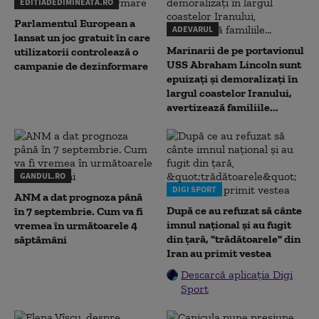
EDITIADEDIMINEATA.RO
Parlamentul European a
ADEVARUL
lansat un joc gratuit în care
Marinarii de pe portavionul
utilizatorii controlează o
USS Abraham Lincoln sunt
campanie de dezinformare
epuizați și demoralizați în
largul coastelor Iranului,
avertizează familiile...
GANDUL.RO
DIGI SPORT
ANM a dat prognoza până
După ce au refuzat să cânte
în 7 septembrie. Cum va fi
imnul naţional şi au fugit
vremea în următoarele 4
din ţară, "trădătoarele" din
săptămâni
Iran au primit vestea
Descarcă aplicația Digi
Sport