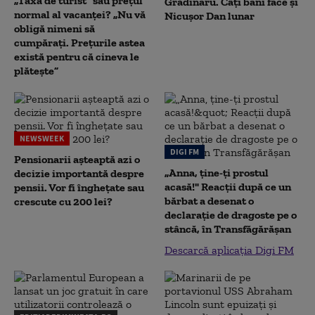
„Taxa de turist” sau prețul
Grădinaru. Câţi bani face şi
normal al vacanței? „Nu vă
Nicuşor Dan lunar
obligă nimeni să
cumpărați. Prețurile astea
există pentru că cineva le
plătește”
NEWSWEEK
DIGI FM
Pensionarii așteaptă azi o
„Anna, ţine-ţi prostul
decizie importantă despre
acasă!" Reacţii după ce un
pensii. Vor fi înghețate sau
bărbat a desenat o
crescute cu 200 lei?
declaraţie de dragoste pe o
stâncă, în Transfăgărăşan
Descarcă aplicația Digi FM