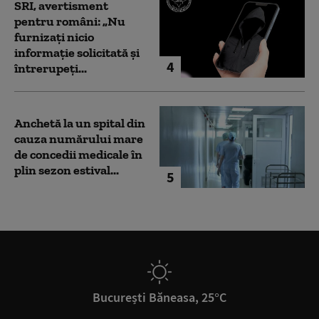
SRI, avertisment
pentru români: „Nu
furnizați nicio
informație solicitată și
4
întrerupeți...
Anchetă la un spital din
cauza numărului mare
de concedii medicale în
plin sezon estival...
5
București Băneasa, 25°C