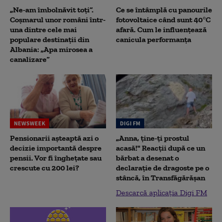
„Ne-am îmbolnăvit toți”.
Ce se întâmplă cu panourile
Coșmarul unor români într-
fotovoltaice când sunt 40°C
una dintre cele mai
afară. Cum le influențează
populare destinații din
canicula performanța
Albania: „Apa mirosea a
canalizare”
NEWSWEEK
DIGI FM
Pensionarii așteaptă azi o
„Anna, ţine-ţi prostul
decizie importantă despre
acasă!" Reacţii după ce un
pensii. Vor fi înghețate sau
bărbat a desenat o
crescute cu 200 lei?
declaraţie de dragoste pe o
stâncă, în Transfăgărăşan
Descarcă aplicația Digi FM