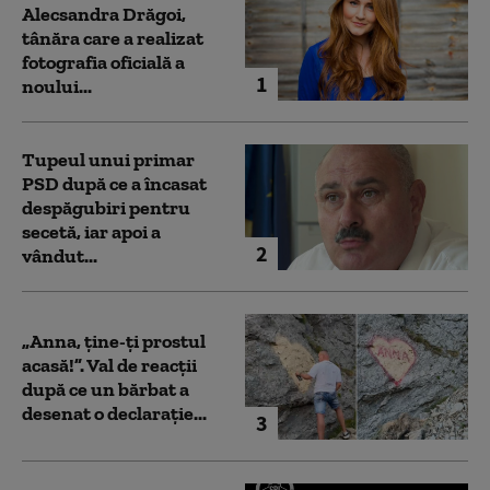
Alecsandra Drăgoi,
tânăra care a realizat
fotografia oficială a
1
noului...
Tupeul unui primar
PSD după ce a încasat
despăgubiri pentru
secetă, iar apoi a
2
vândut...
„Anna, ţine-ţi prostul
acasă!”. Val de reacții
după ce un bărbat a
desenat o declarație...
3