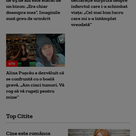
de 65 de ani este atacat de
declarație surpriză despre
un bizon: „Era chiar
infarctul care i-a schimbat
deasupra mea”. Imaginile
viața: „Cel mai bun lucru
sunt greu de urmărit
care mi s-a întâmplat
vreodată”
UTV
Alina Pușcău a dezvăluit că
se confruntă cu o boală
gravă. „Am cinci tumori. Vă
rog să vă rugați pentru
mine”
Top Citite
Cine este românca