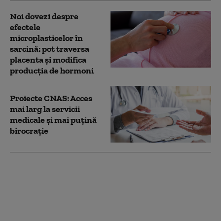
Noi dovezi despre
efectele
microplasticelor în
sarcină: pot traversa
placenta și modifica
producția de hormoni
Proiecte CNAS: Acces
mai larg la servicii
medicale și mai puţină
birocraţie
Victimele lui Dan
Tesloianu cer daune
uriaşe după
implantarea de
stimulatoare cardiace