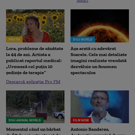
Sport
PRO FM
DIGI WORLD
Lora, probleme de sănătate
Așa arată cu adevărat
la 44 de ani. Artista a
Soarele. Cele mai detaliate
publicat raportul medical:
imagini realizate vreodată
„Urmează cel puțin 10
dezvăluie un fenomen
ședințe de terapie”
spectaculos
Descarcă aplicația Pro FM
DIGI ANIMAL WORLD
FILM NOW
Momentul când un bărbat
Antonio Banderas,