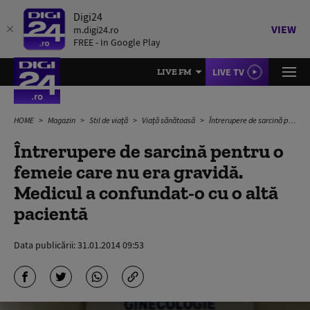
Digi24
VIEW
m.digi24.ro
FREE - In Google Play
LIVE TV
LIVE FM
HOME
Magazin
Stil de viață
Viață sănătoasă
Întrerupere de sarcină pentru o femeie care nu era gravidă. Medicul a confundat-o cu o altă pacientă
Întrerupere de sarcină pentru o
femeie care nu era gravidă.
Medicul a confundat-o cu o altă
pacientă
Data publicării:
31.01.2014 09:53