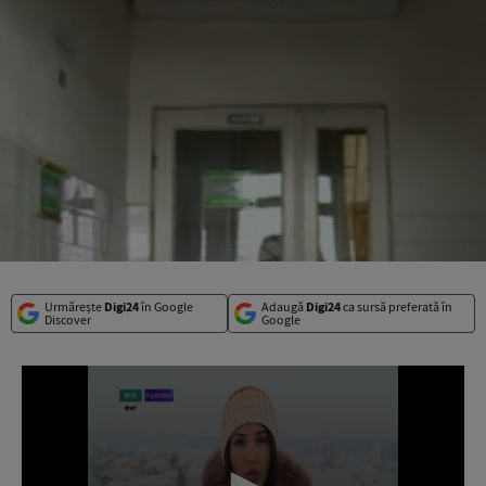
Urmărește
Digi24
în Google
Adaugă
Digi24
ca sursă preferată în
Discover
Google