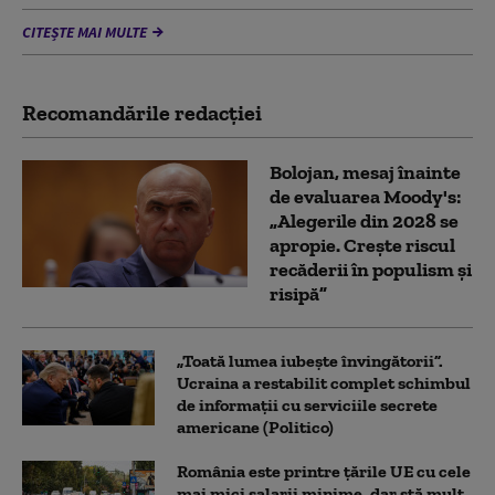
CITEȘTE MAI MULTE
Recomandările redacţiei
Bolojan, mesaj înainte
de evaluarea Moody's:
„Alegerile din 2028 se
apropie. Crește riscul
recăderii în populism și
risipă”
„Toată lumea iubește învingătorii”.
Ucraina a restabilit complet schimbul
de informații cu serviciile secrete
americane (Politico)
România este printre țările UE cu cele
mai mici salarii minime, dar stă mult