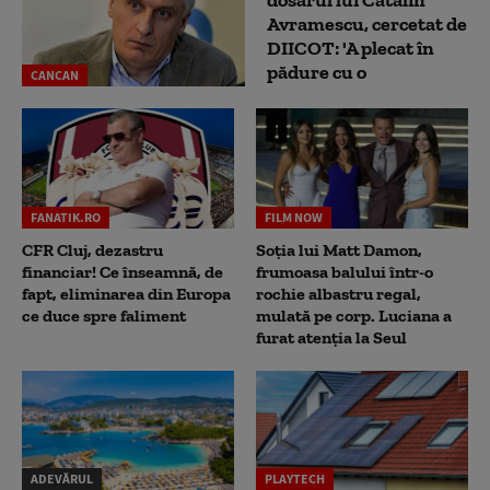
Avramescu, cercetat de
DIICOT: 'A plecat în
pădure cu o
CANCAN
FANATIK.RO
FILM NOW
CFR Cluj, dezastru
Soția lui Matt Damon,
financiar! Ce înseamnă, de
frumoasa balului într-o
fapt, eliminarea din Europa
rochie albastru regal,
ce duce spre faliment
mulată pe corp. Luciana a
furat atenția la Seul
ADEVĂRUL
PLAYTECH