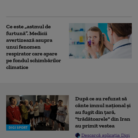
de la cadavre. Reacția
medicului
Ce este „astmul de
furtună”. Medicii
avertizează asupra
unui fenomen
respirator care apare
pe fondul schimbărilor
climatice
După ce au refuzat să
cânte imnul naţional şi
au fugit din ţară,
"trădătoarele" din Iran
au primit vestea
DIGI SPORT
Descarcă aplicația Digi