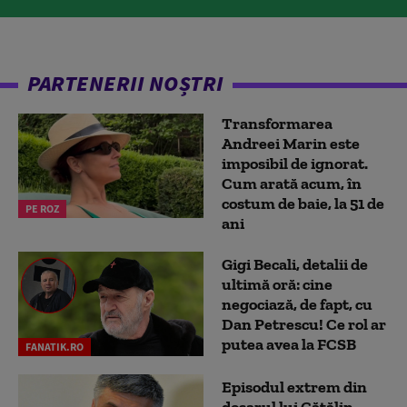
PARTENERII NOȘTRI
Transformarea
Andreei Marin este
imposibil de ignorat.
Cum arată acum, în
costum de baie, la 51 de
PE ROZ
ani
Gigi Becali, detalii de
ultimă oră: cine
negociază, de fapt, cu
Dan Petrescu! Ce rol ar
putea avea la FCSB
FANATIK.RO
Episodul extrem din
dosarul lui Cătălin