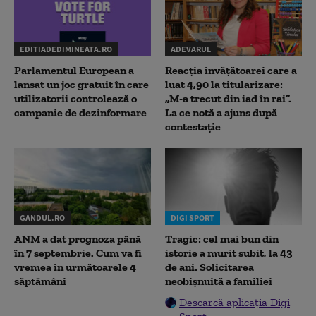
EDITIADEDIMINEATA.RO
ADEVARUL
Parlamentul European a
Reacția învățătoarei care a
lansat un joc gratuit în care
luat 4,90 la titularizare:
utilizatorii controlează o
„M-a trecut din iad în rai”.
campanie de dezinformare
La ce notă a ajuns după
contestație
GANDUL.RO
DIGI SPORT
ANM a dat prognoza până
Tragic: cel mai bun din
în 7 septembrie. Cum va fi
istorie a murit subit, la 43
vremea în următoarele 4
de ani. Solicitarea
săptămâni
neobișnuită a familiei
Descarcă aplicația Digi