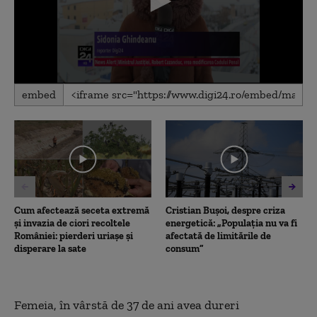
0
embed
seconds
of
44
seconds
Cum afectează seceta extremă
Cristian Bușoi, despre criza
și invazia de ciori recoltele
energetică: „Populația nu va fi
României: pierderi uriașe și
afectată de limitările de
disperare la sate
consum”
Femeia, în vârstă de 37 de ani avea dureri