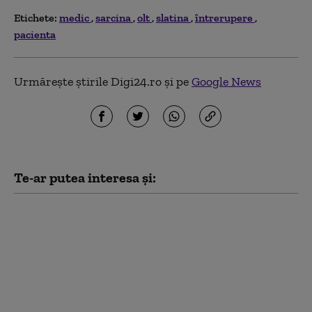
Etichete:
medic
sarcina
olt
slatina
întrerupere
pacienta
Urmărește știrile Digi24.ro și pe
Google News
Te-ar putea interesa și:
Încep înscrierile
pentru Programul FIV
2026. Cine poate primi
sprijin și care este
limita de vârstă pentru
femei