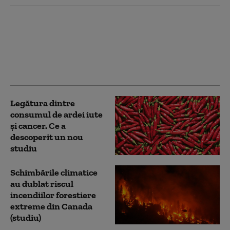
„Este alarmant”: Ce
arată un studiu care a
analizat 144 de
incidente cu drone în
Europa
Legătura dintre
consumul de ardei iute
și cancer. Ce a
descoperit un nou
studiu
Schimbările climatice
au dublat riscul
incendiilor forestiere
extreme din Canada
(studiu)