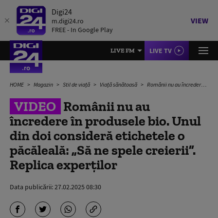
Digi24
VIEW
m.digi24.ro
FREE - In Google Play
LIVE TV
LIVE FM
HOME
Magazin
Stil de viață
Viață sănătoasă
Românii nu au încredere în produsele bio. Unul din doi consideră etichetele o păcăleală: „Să ne spele creierii”. Replica experților
VIDEO
Românii nu au
încredere în produsele bio. Unul
din doi consideră etichetele o
păcăleală: „Să ne spele creierii”.
Replica experților
Data publicării:
27.02.2025 08:30