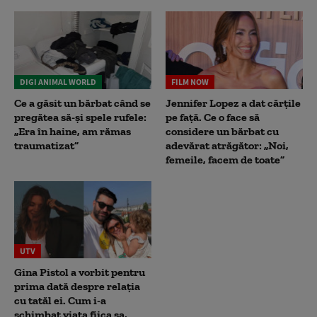
DIGI ANIMAL WORLD
FILM NOW
Ce a găsit un bărbat când se
Jennifer Lopez a dat cărțile
pregătea să-și spele rufele:
pe față. Ce o face să
„Era în haine, am rămas
considere un bărbat cu
traumatizat”
adevărat atrăgător: „Noi,
femeile, facem de toate”
UTV
Gina Pistol a vorbit pentru
prima dată despre relația
cu tatăl ei. Cum i-a
schimbat viața fiica sa,