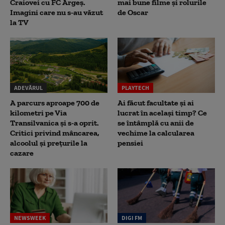
Craiovei cu FC Argeș.
mai bune filme și rolurile
Imagini care nu s-au văzut
de Oscar
la TV
ADEVĂRUL
PLAYTECH
A parcurs aproape 700 de
Ai făcut facultate și ai
kilometri pe Via
lucrat în același timp? Ce
Transilvanica și s-a oprit.
se întâmplă cu anii de
Critici privind mâncarea,
vechime la calcularea
alcoolul și prețurile la
pensiei
cazare
NEWSWEEK
DIGI FM