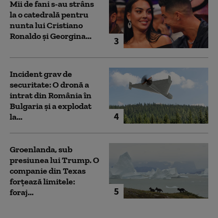
Mii de fani s-au strâns
la o catedrală pentru
nunta lui Cristiano
Ronaldo şi Georgina...
3
Incident grav de
securitate: O dronă a
intrat din România în
Bulgaria şi a explodat
4
la...
Groenlanda, sub
presiunea lui Trump. O
companie din Texas
forțează limitele:
5
foraj...