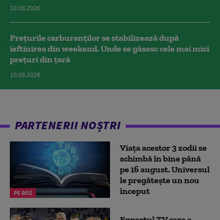
10.08.2026
Prețurile carburanților se stabilizează după
ieftinirea din weekend. Unde se găsesc cele mai mici
prețuri din țară
10.08.2026
PARTENERII NOȘTRI
Viața acestor 3 zodii se
schimbă în bine până
pe 16 august. Universul
le pregătește un nou
început
PE ROZ
Expertul TV care a