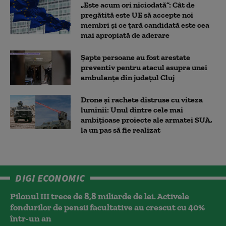
„Este acum ori niciodată”: Cât de
pregătită este UE să accepte noi
membri și ce țară candidată este cea
mai apropiată de aderare
Șapte persoane au fost arestate
preventiv pentru atacul asupra unei
ambulanțe din județul Cluj
Drone și rachete distruse cu viteza
luminii: Unul dintre cele mai
ambițioase proiecte ale armatei SUA,
la un pas să fie realizat
DIGI ECONOMIC
Pilonul III trece de 8,8 miliarde de lei. Activele
fondurilor de pensii facultative au crescut cu 40%
într-un an