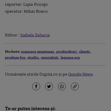
reporter: Ligia Pricopi
operator: Mihai Boaru
Editor :
Izabela Zaharia
Etichete:
mancare sanatoasa
producători
clienţi
produse bio
studiu
specialisti
legume eco
Urmărește știrile Digi24.ro și pe
Google News
Te-ar putea interesa și: