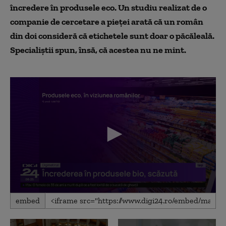
încredere în produsele eco. Un studiu realizat de o
companie de cercetare a pieței arată că un român
din doi consideră că etichetele sunt doar o păcăleală.
Specialiștii spun, însă, că acestea nu ne mint.
0
embed
seconds
of
2