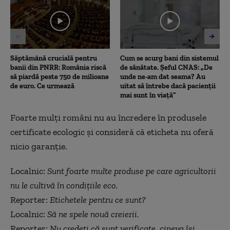
minutes,
9
seconds
Săptămână crucială pentru
Cum se scurg bani din sistemul
banii din PNRR: România riscă
de sănătate. Șeful CNAS: „De
să piardă peste 750 de milioane
unde ne-am dat seama? Au
de euro. Ce urmează
uitat să întrebe dacă pacienții
mai sunt în viață”
Foarte mulți români nu au încredere în produsele
certificate ecologic și consideră că eticheta nu oferă
nicio garanție.
Localnic:
Sunt foarte multe produse pe care agricultorii
nu le cultivă în condițiile eco.
Reporter:
Etichetele pentru ce sunt?
Localnic:
Să ne spele nouă creierii.
Reporter:
Nu credeți că sunt verificate, cineva își