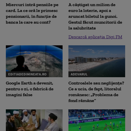
Miercuri intră pensiile pe
A câștigat un milion de
card. La ce oră le primesc
euro la loterie, apoi a
pensionarii, în funcție de
aruncat biletul la gunoi.
banca la care au cont?
Gestul făcut muncitorii de
la salubritate
Descarcă aplicația Digi FM
EDITIADEDIMINEATA.RO
ADEVARUL
Google Earth a devenit,
Controalele sau neglijența?
pentru o zi, o fabrică de
Ce a ucis, de fapt, litoralul
imagini false
românesc: „Problema de
fond rămâne”