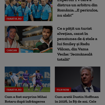
distrus un arbitru din
România. „E periculos,
nu slab!”
FANATIK.RO
Ce a pățit un turist
elvețian, cazat în
pensiunea de 4 stele a
lui Smiley și Radu
Vâlcan, din Vama
CANCAN
Veche: 'Jecmăneală
totală!'
FANATIK.RO
FILM NOW
Cum a fost surprins Mihai
Cum arată Dustin Hoffman
Rotaru după înfrângerea
în 2026, la 89 de ani. Cele