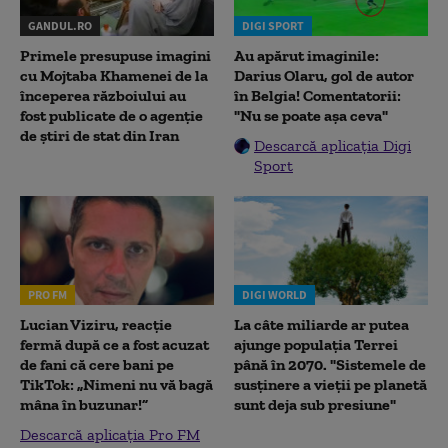
GANDUL.RO
DIGI SPORT
Primele presupuse imagini
Au apărut imaginile:
cu Mojtaba Khamenei de la
Darius Olaru, gol de autor
începerea războiului au
în Belgia! Comentatorii:
fost publicate de o agenție
"Nu se poate așa ceva"
de știri de stat din Iran
Descarcă aplicația Digi
Sport
PRO FM
DIGI WORLD
Lucian Viziru, reacție
La câte miliarde ar putea
fermă după ce a fost acuzat
ajunge populația Terrei
de fani că cere bani pe
până în 2070. "Sistemele de
TikTok: „Nimeni nu vă bagă
susținere a vieții pe planetă
mâna în buzunar!”
sunt deja sub presiune"
Descarcă aplicația Pro FM