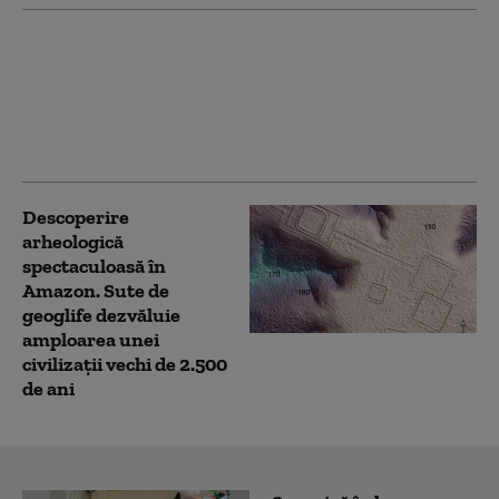
Trei factori care pot
amâna instalarea
demenţei.
Descoperirile făcute de
un nou studiu
Descoperire
arheologică
spectaculoasă în
Amazon. Sute de
geoglife dezvăluie
amploarea unei
civilizații vechi de 2.500
de ani