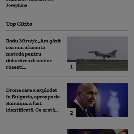
Josephine
Top Citite
Radu Miruță: „Am găsit
cea mai eficientă
metodă pentru
doborârea dronelor
1
rusești...
Drona care a explodat
în Bulgaria, aproape de
România, a fost
identificată. Ce arată...
2