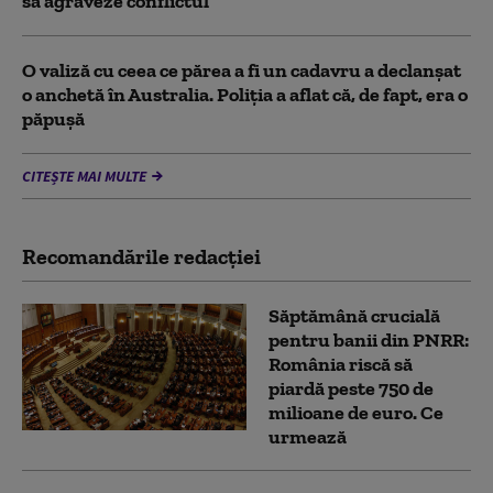
să agraveze conflictul”
O valiză cu ceea ce părea a fi un cadavru a declanșat
o anchetă în Australia. Poliția a aflat că, de fapt, era o
păpușă
CITEȘTE MAI MULTE
Recomandările redacţiei
Săptămână crucială
pentru banii din PNRR:
România riscă să
piardă peste 750 de
milioane de euro. Ce
urmează