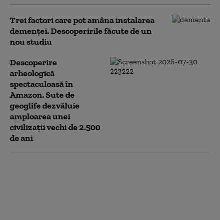
Trei factori care pot amâna instalarea
demenţei. Descoperirile făcute de un
nou studiu
Descoperire
arheologică
spectaculoasă în
Amazon. Sute de
geoglife dezvăluie
amploarea unei
civilizații vechi de 2.500
de ani
De ce cancerul nu se
transmite între
oameni? Ce au
descoperit cercetătorii
studiind cazurile rare