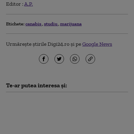
Editor :
A.P.
Etichete:
canabis
studiu
marijuana
Urmărește știrile Digi24.ro și pe
Google News
Te-ar putea interesa și:
Schimbările climatice
au dublat riscul
incendiilor forestiere
extreme din Canada
(studiu)