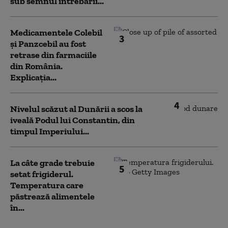
sub semnul întrebării...
Medicamentele Colebil
3
și Panzcebil au fost
retrase din farmaciile
din România.
Explicația...
4
Nivelul scăzut al Dunării a scos la
iveală Podul lui Constantin, din
timpul Imperiului...
La câte grade trebuie
5
setat frigiderul.
Temperatura care
păstrează alimentele
în...