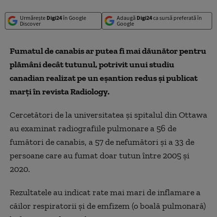
Urmărește
Digi24
în Google
Adaugă
Digi24
ca sursă preferată în
Discover
Google
Fumatul de canabis ar putea fi mai dăunător pentru
plămâni decât tutunul, potrivit unui studiu
canadian realizat pe un eşantion redus şi publicat
marţi în revista Radiology.
Cercetători de la universitatea şi spitalul din Ottawa
au examinat radiografiile pulmonare a 56 de
fumători de canabis, a 57 de nefumători şi a 33 de
persoane care au fumat doar tutun între 2005 şi
2020.
Rezultatele au indicat rate mai mari de inflamare a
căilor respiratorii şi de emfizem (o boală pulmonară)