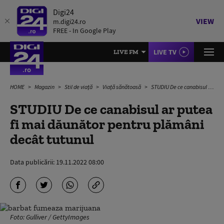
Digi24
VIEW
m.digi24.ro
FREE - In Google Play
LIVE TV
LIVE FM
HOME
Magazin
Stil de viață
Viață sănătoasă
STUDIU De ce canabisul ar putea fi mai dăunător pentru plămâni decât tutunul
STUDIU De ce canabisul ar putea
fi mai dăunător pentru plămâni
decât tutunul
Data publicării:
19.11.2022 08:00
Foto: Gulliver / GettyImages