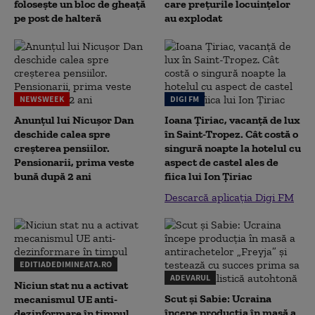
folosește un bloc de gheață
care prețurile locuințelor
pe post de halteră
au explodat
NEWSWEEK
DIGI FM
Anunțul lui Nicușor Dan
Ioana Țiriac, vacanță de lux
deschide calea spre
în Saint-Tropez. Cât costă o
creșterea pensiilor.
singură noapte la hotelul cu
Pensionarii, prima veste
aspect de castel ales de
bună după 2 ani
fiica lui Ion Țiriac
Descarcă aplicația Digi FM
EDITIADEDIMINEATA.RO
ADEVARUL
Niciun stat nu a activat
Scut și Sabie: Ucraina
mecanismul UE anti-
începe producția în masă a
dezinformare în timpul