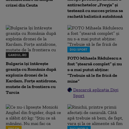
antirachetelor „Freyja” și
crizei din Ceuta
testează cu succes prima sa
rachetă balistică autohtonă
DIGI SPORT
GANDUL.RO
FOTO Mihaela Rădulescu a
Bulgaria își întărește
fost ”ștearsă complet” și nu
granița cu România după
s-a mai putut abține:
explozia dronei de la
”Trebuie să le fie frică de
Kardam. Forțe antidrone,
mine”
mutate de la frontiera cu
Descarcă aplicația Digi
Turcia
Sport
PRO FM
DIGI WORLD