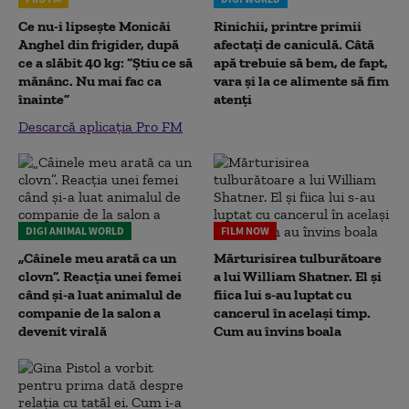
Ce nu-i lipsește Monicăi
Rinichii, printre primii
Anghel din frigider, după
afectați de caniculă. Câtă
ce a slăbit 40 kg: “Știu ce să
apă trebuie să bem, de fapt,
mănânc. Nu mai fac ca
vara și la ce alimente să fim
înainte”
atenți
Descarcă aplicația Pro FM
DIGI ANIMAL WORLD
FILM NOW
„Câinele meu arată ca un
Mărturisirea tulburătoare
clovn”. Reacția unei femei
a lui William Shatner. El și
când și-a luat animalul de
fiica lui s-au luptat cu
companie de la salon a
cancerul în același timp.
devenit virală
Cum au învins boala