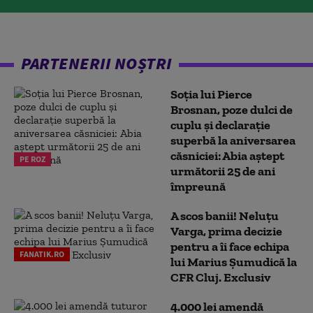
PARTENERII NOȘTRI
Soția lui Pierce
Brosnan, poze dulci de
cuplu și declarație
superbă la aniversarea
căsniciei: Abia aștept
PE ROZ
următorii 25 de ani
împreună
A scos banii! Neluțu
Varga, prima decizie
pentru a îi face echipa
FANATIK.RO
lui Marius Șumudică la
CFR Cluj. Exclusiv
4.000 lei amendă