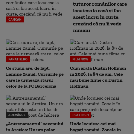
tuturor românilor care
locuiesc la casă și fac
acest lucru în curte,
CANCAN
crezând că nu îi vede
nimeni
FANATIK.RO
FILM NOW
Ce studii are, de fapt,
Cum arată Dustin Hoffman
Lamine Yamal. Cursurile pe
în 2026, la 89 de ani. Cele
care le urmează starul
mai bune filme cu Dustin
celor de la FC Barcelona
Hoffman
ADEVĂRUL
PLAYTECH
„Antrenamentul” sezonului
Unde locuiesc cei mai
în Arctica: Un urs polar
bogați români. Zonele în