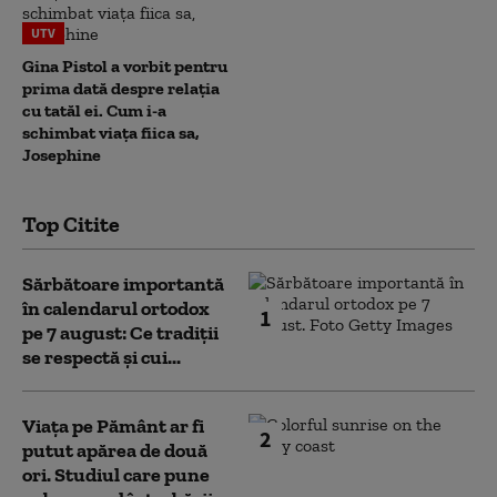
UTV
Gina Pistol a vorbit pentru
prima dată despre relația
cu tatăl ei. Cum i-a
schimbat viața fiica sa,
Josephine
Top Citite
Sărbătoare importantă
în calendarul ortodox
1
pe 7 august: Ce tradiții
se respectă și cui...
Viața pe Pământ ar fi
2
putut apărea de două
ori. Studiul care pune