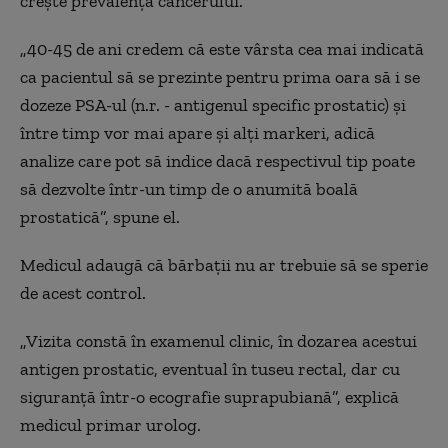
crește prevalența cancerului.
„40-45 de ani credem că este vârsta cea mai indicată
ca pacientul să se prezinte pentru prima oara să i se
dozeze PSA-ul (n.r. - antigenul specific prostatic) și
între timp vor mai apare și alți markeri, adică
analize care pot să indice dacă respectivul tip poate
să dezvolte într-un timp de o anumită boală
prostatică”, spune el.
Medicul adaugă că bărbații nu ar trebuie să se sperie
de acest control.
„Vizita constă în examenul clinic, în dozarea acestui
antigen prostatic, eventual în tuseu rectal, dar cu
siguranță într-o ecografie suprapubiană”, explică
medicul primar urolog.