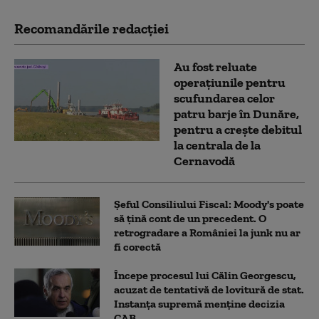
Recomandările redacţiei
Au fost reluate
operațiunile pentru
scufundarea celor
patru barje în Dunăre,
pentru a crește debitul
la centrala de la
Cernavodă
Șeful Consiliului Fiscal: Moody's poate
să țină cont de un precedent. O
retrogradare a României la junk nu ar
fi corectă
Începe procesul lui Călin Georgescu,
acuzat de tentativă de lovitură de stat.
Instanța supremă menține decizia
CAB