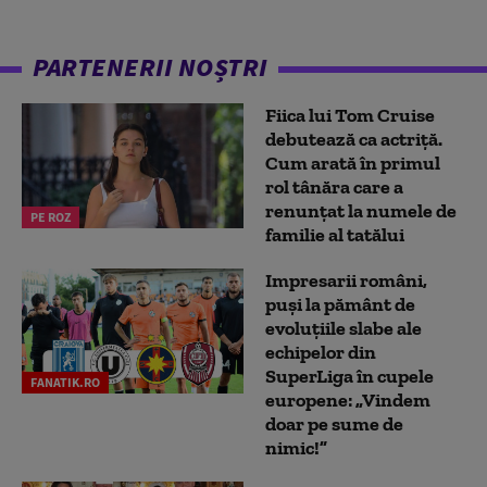
PARTENERII NOȘTRI
Fiica lui Tom Cruise
debutează ca actriță.
Cum arată în primul
rol tânăra care a
renunțat la numele de
PE ROZ
familie al tatălui
Impresarii români,
puși la pământ de
evoluțiile slabe ale
echipelor din
SuperLiga în cupele
FANATIK.RO
europene: „Vindem
doar pe sume de
nimic!”