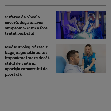
Suferea de o boală
severă, deși nu avea
simptome. Cum a fost
tratat bărbatul
Medic urolog: vârsta și
bagajul genetic au un
impact mai mare decât
stilul de viaţă în
apariția cancerului de
prostată
Diagnosticul imagistic
precis al cancerului de
prostată