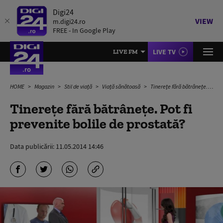
Digi24
VIEW
m.digi24.ro
FREE - In Google Play
LIVE TV
LIVE FM
HOME
Magazin
Stil de viață
Viață sănătoasă
Tinerețe fără bătrânețe. Pot fi prevenite bolile de prostată?
Tinerețe fără bătrânețe. Pot fi
prevenite bolile de prostată?
Data publicării:
11.05.2014 14:46