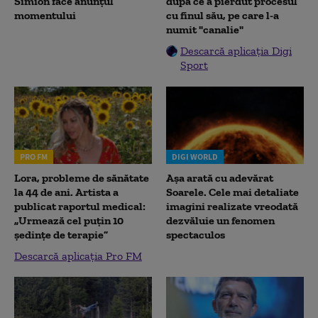
Simion face anunțul
după ce a pierdut procesul
momentului
cu finul său, pe care l-a
numit "canalie"
Descarcă aplicația Digi
Sport
PRO FM
DIGI WORLD
Lora, probleme de sănătate
Așa arată cu adevărat
la 44 de ani. Artista a
Soarele. Cele mai detaliate
publicat raportul medical:
imagini realizate vreodată
„Urmează cel puțin 10
dezvăluie un fenomen
ședințe de terapie”
spectaculos
Descarcă aplicația Pro FM