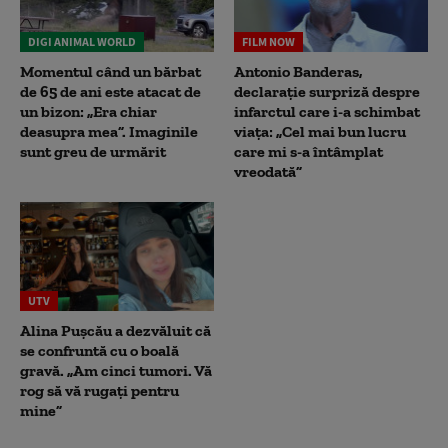
DIGI ANIMAL WORLD
FILM NOW
Momentul când un bărbat
Antonio Banderas,
de 65 de ani este atacat de
declarație surpriză despre
un bizon: „Era chiar
infarctul care i-a schimbat
deasupra mea”. Imaginile
viața: „Cel mai bun lucru
sunt greu de urmărit
care mi s-a întâmplat
vreodată”
UTV
Alina Pușcău a dezvăluit că
se confruntă cu o boală
gravă. „Am cinci tumori. Vă
rog să vă rugați pentru
mine”