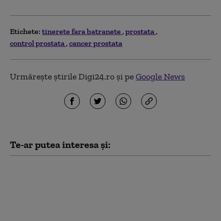
Etichete:
tinerete fara batranete
prostata
control prostata
cancer prostata
Urmărește știrile Digi24.ro și pe
Google News
Te-ar putea interesa și:
Nu mai putea urina
după o intervenție
chirurgicală. Care era
de fapt cauza