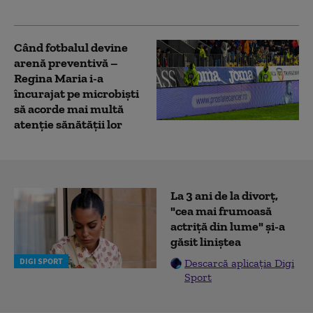
Când fotbalul devine
arenă preventivă –
Regina Maria i-a
încurajat pe microbiști
să acorde mai multă
atenție sănătății lor
La 3 ani de la divorț,
"cea mai frumoasă
actriță din lume" și-a
găsit liniștea
DIGI SPORT
Descarcă aplicația Digi
Sport