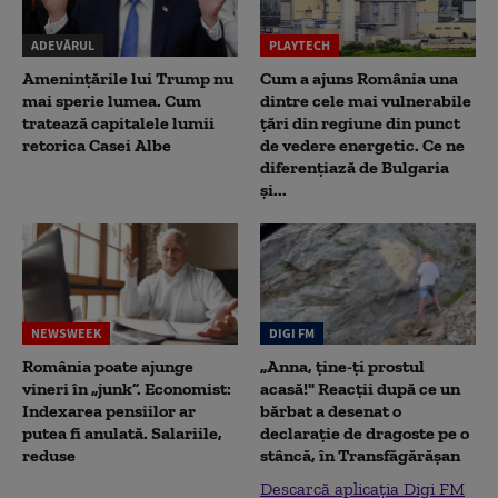
ADEVĂRUL
PLAYTECH
Amenințările lui Trump nu
Cum a ajuns România una
mai sperie lumea. Cum
dintre cele mai vulnerabile
tratează capitalele lumii
țări din regiune din punct
retorica Casei Albe
de vedere energetic. Ce ne
diferențiază de Bulgaria
și...
NEWSWEEK
DIGI FM
România poate ajunge
„Anna, ţine-ţi prostul
vineri în „junk”. Economist:
acasă!" Reacţii după ce un
Indexarea pensiilor ar
bărbat a desenat o
putea fi anulată. Salariile,
declaraţie de dragoste pe o
reduse
stâncă, în Transfăgărăşan
Descarcă aplicația Digi FM