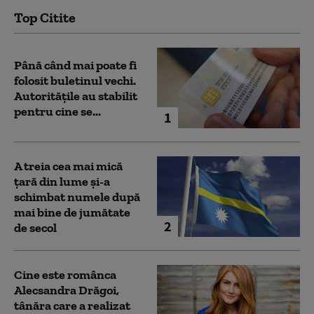
Top Citite
Până când mai poate fi
folosit buletinul vechi.
Autoritățile au stabilit
pentru cine se...
1
A treia cea mai mică
țară din lume și-a
schimbat numele după
mai bine de jumătate
2
de secol
Cine este românca
Alecsandra Drăgoi,
tânăra care a realizat