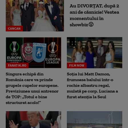
Au DIVORȚAT, după 2
ani de căsnicie! Vestea
momentului în
showbiz😮
CANCAN
FANATIK.RO
FILM NOW
Singura echipă din
Soția lui Matt Damon,
România care va prinde
frumoasa balului într-o
grupele cupelor europene.
rochie albastru regal,
Previziunea unui antrenor
mulată pe corp. Luciana a
de TOP: „Totul e bine
furat atenția la Seul
structurat acolo!”