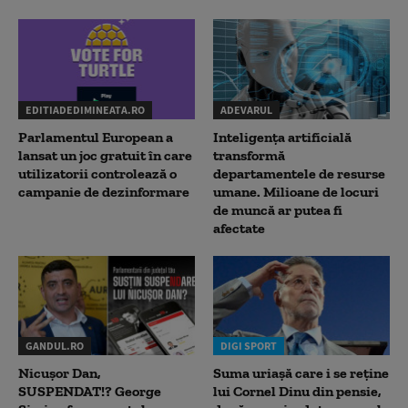
EDITIADEDIMINEATA.RO
ADEVARUL
Parlamentul European a
Inteligența artificială
lansat un joc gratuit în care
transformă
utilizatorii controlează o
departamentele de resurse
campanie de dezinformare
umane. Milioane de locuri
de muncă ar putea fi
afectate
GANDUL.RO
DIGI SPORT
Nicușor Dan,
Suma uriașă care i se reține
SUSPENDAT!? George
lui Cornel Dinu din pensie,