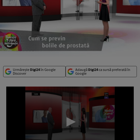
Urmărește
Digi24
în Google
Adaugă
Digi24
ca sursă preferată în
Discover
Google