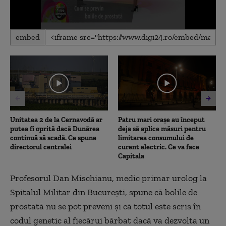
0
embed
seconds
of
6
minutes,
57
seconds
Unitatea 2 de la Cernavodă ar
Patru mari orașe au început
putea fi oprită dacă Dunărea
deja să aplice măsuri pentru
continuă să scadă. Ce spune
limitarea consumului de
directorul centralei
curent electric. Ce va face
Capitala
Profesorul Dan Mischianu, medic primar urolog la
Spitalul Militar din București, spune că bolile de
prostată nu se pot preveni și că totul este scris în
codul genetic al fiecărui bărbat dacă va dezvolta un