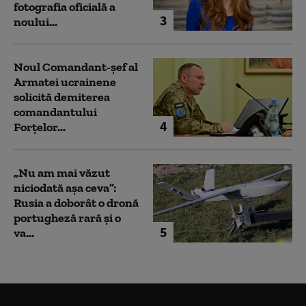
fotografia oficială a
3
noului...
Noul Comandant-șef al
Armatei ucrainene
solicită demiterea
comandantului
4
Forțelor...
„Nu am mai văzut
niciodată așa ceva”:
Rusia a doborât o dronă
portugheză rară și o
5
va...