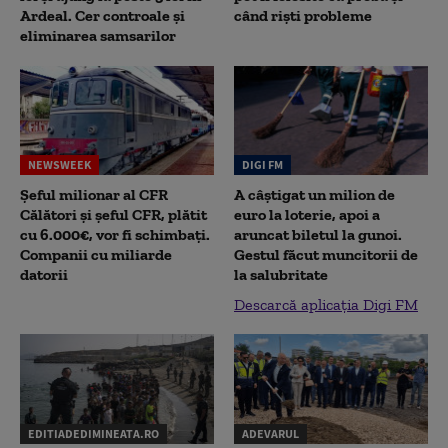
Ardeal. Cer controale și
când riști probleme
eliminarea samsarilor
NEWSWEEK
DIGI FM
Șeful milionar al CFR
A câștigat un milion de
Călători și șeful CFR, plătit
euro la loterie, apoi a
cu 6.000€, vor fi schimbați.
aruncat biletul la gunoi.
Companii cu miliarde
Gestul făcut muncitorii de
datorii
la salubritate
Descarcă aplicația Digi FM
EDITIADEDIMINEATA.RO
ADEVARUL