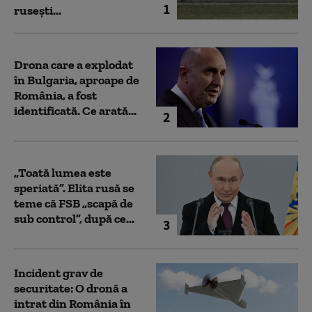
1
rusești...
Drona care a explodat
în Bulgaria, aproape de
România, a fost
identificată. Ce arată...
2
„Toată lumea este
speriată”. Elita rusă se
teme că FSB „scapă de
sub control”, după ce...
3
Incident grav de
securitate: O dronă a
intrat din România în