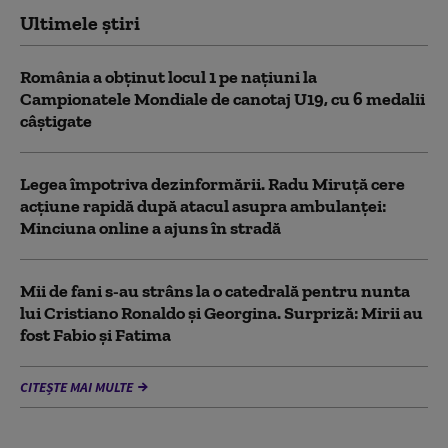
Ultimele știri
România a obținut locul 1 pe naţiuni la
Campionatele Mondiale de canotaj U19, cu 6 medalii
câștigate
Legea împotriva dezinformării. Radu Miruță cere
acțiune rapidă după atacul asupra ambulanței:
Minciuna online a ajuns în stradă
Mii de fani s-au strâns la o catedrală pentru nunta
lui Cristiano Ronaldo şi Georgina. Surpriză: Mirii au
fost Fabio şi Fatima
CITEȘTE MAI MULTE