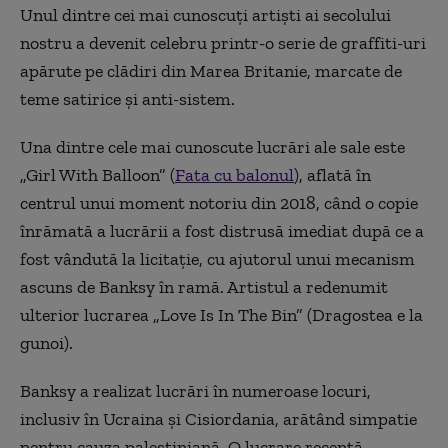
Unul dintre cei mai cunoscuți artiști ai secolului
nostru a devenit celebru printr-o serie de graffiti-uri
apărute pe clădiri din Marea Britanie, marcate de
teme satirice și anti-sistem.
Una dintre cele mai cunoscute lucrări ale sale este
„Girl With Balloon” (
Fata cu balonul
), aflată în
centrul unui moment notoriu din 2018, când o copie
înrămată a lucrării a fost distrusă imediat după ce a
fost vândută la licitație, cu ajutorul unui mecanism
ascuns de Banksy în ramă. Artistul a redenumit
ulterior lucrarea „Love Is In The Bin” (Dragostea e la
gunoi).
Banksy a realizat lucrări în numeroase locuri,
inclusiv în Ucraina și Cisiordania, arătând simpatie
pentru cauza palestiniană. O lucrare recentă,