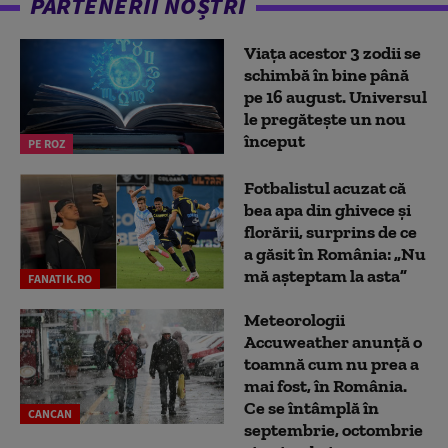
PARTENERII NOȘTRI
Viața acestor 3 zodii se
schimbă în bine până
pe 16 august. Universul
le pregătește un nou
început
PE ROZ
Fotbalistul acuzat că
bea apa din ghivece și
florării, surprins de ce
a găsit în România: „Nu
mă așteptam la asta”
FANATIK.RO
Meteorologii
Accuweather anunță o
toamnă cum nu prea a
mai fost, în România.
Ce se întâmplă în
CANCAN
septembrie, octombrie