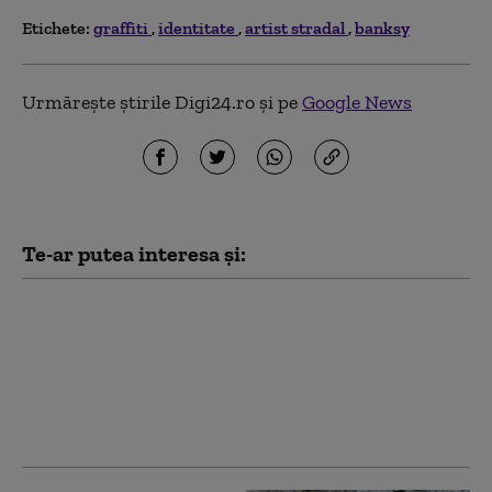
Etichete:
graffiti
identitate
artist stradal
banksy
Urmărește știrile Digi24.ro și pe
Google News
Te-ar putea interesa și:
S-a aflat cine este
bărbatul care a „pictat”
o declarație de
dragoste pe o stâncă de
pe Transfăgărășan.
Anunțul polițiștilor