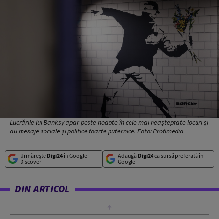
Lucrările lui Banksy apar peste noapte în cele mai neașteptate locuri și
au mesaje sociale și politice foarte puternice. Foto: Profimedia
Urmărește
Digi24
în Google
Adaugă
Digi24
ca sursă preferată în
Discover
Google
DIN ARTICOL