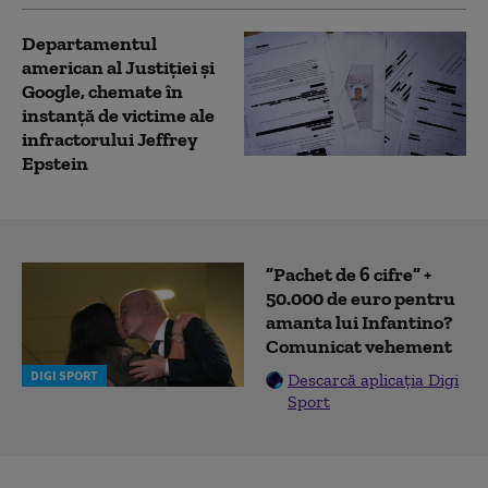
Departamentul
american al Justiției și
Google, chemate în
instanță de victime ale
infractorului Jeffrey
Epstein
”Pachet de 6 cifre” +
50.000 de euro pentru
amanta lui Infantino?
Comunicat vehement
DIGI SPORT
Descarcă aplicația Digi
Sport