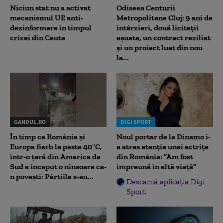
Niciun stat nu a activat
Odiseea Centurii
mecanismul UE anti-
Metropolitane Cluj: 9 ani de
dezinformare în timpul
întârzieri, două licitații
crizei din Ceuta
eșuate, un contract reziliat
și un proiect luat din nou
la...
GANDUL.RO
DIGI SPORT
În timp ce România și
Noul portar de la Dinamo i-
Europa fierb la peste 40°C,
a atras atenția unei actrițe
într-o țară din America de
din România: ”Am fost
Sud a început o ninsoare ca-
împreună în altă viață”
n povești: Pârtiile s-au...
Descarcă aplicația Digi
Sport