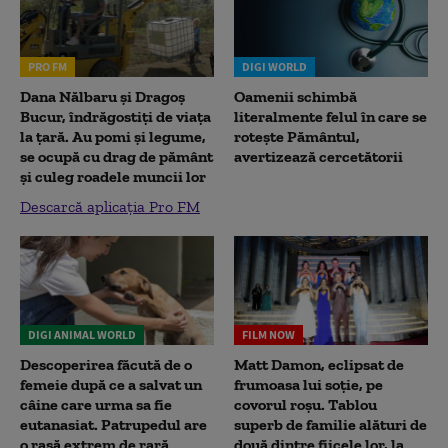
PRO FM
DIGI WORLD
Dana Nălbaru și Dragoș
Oamenii schimbă
Bucur, îndrăgostiți de viața
literalmente felul în care se
la țară. Au pomi și legume,
rotește Pământul,
se ocupă cu drag de pământ
avertizează cercetătorii
și culeg roadele muncii lor
Descarcă aplicația Pro FM
DIGI ANIMAL WORLD
FILM NOW
Descoperirea făcută de o
Matt Damon, eclipsat de
femeie după ce a salvat un
frumoasa lui soție, pe
câine care urma sa fie
covorul roșu. Tablou
eutanasiat. Patrupedul are
superb de familie alături de
o rasă extrem de rară
două dintre fiicele lor, la