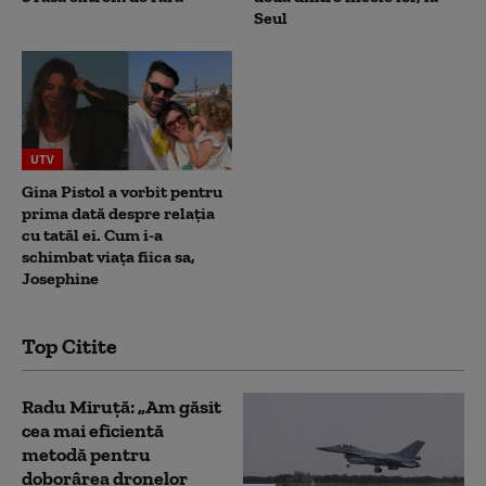
Seul
UTV
Gina Pistol a vorbit pentru
prima dată despre relația
cu tatăl ei. Cum i-a
schimbat viața fiica sa,
Josephine
Top Citite
Radu Miruță: „Am găsit
cea mai eficientă
metodă pentru
doborârea dronelor