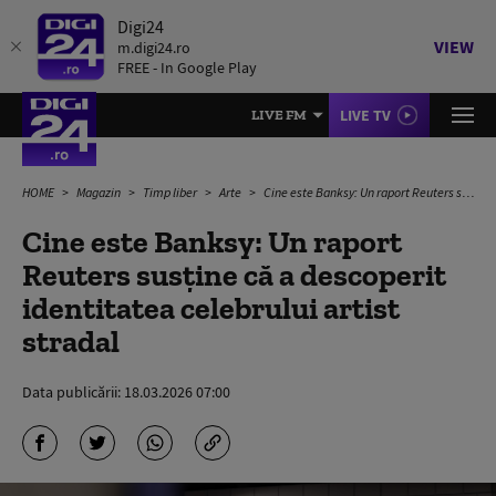
Digi24
VIEW
m.digi24.ro
FREE - In Google Play
LIVE TV
LIVE FM
HOME
Magazin
Timp liber
Arte
Cine este Banksy: Un raport Reuters susține că a descoperit identitatea celebrului artist stradal
Cine este Banksy: Un raport
Reuters susține că a descoperit
identitatea celebrului artist
stradal
Data publicării:
18.03.2026 07:00