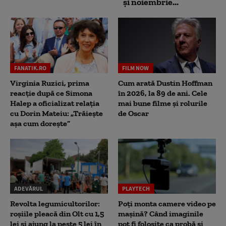
și noiembrie...
FANATIK.RO
FILM NOW
Virginia Ruzici, prima
Cum arată Dustin Hoffman
reacție după ce Simona
în 2026, la 89 de ani. Cele
Halep a oficializat relația
mai bune filme și rolurile
cu Dorin Mateiu: „Trăiește
de Oscar
așa cum dorește”
ADEVĂRUL
PLAYTECH
Revolta legumicultorilor:
Poți monta camere video pe
roșiile pleacă din Olt cu 1,5
mașină? Când imaginile
lei și ajung la peste 5 lei în
pot fi folosite ca probă și