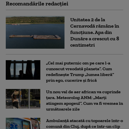
Recomandările redacţiei
Unitatea 2 de la
Cernavodă rămâne în
funcțiune. Apa din
Dunăre a crescut cu 8
centimetri
„Cel mai puternic om pe care l-a
cunoscut vreodată planeta”. Cum
redefinește Trump „lumea liberă”
prin ego, cucerire și frică
Un nou val de aer african va cuprinde
țara. Meteorolog ANM: „Marți
atingem apogeul”. Cum va fi vremea în
următoarele zile
Ambulanţă atacată cu topoarele într-o
comună din Cluj, după ce într-un clip