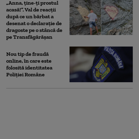
„Anna, ţine-ţi prostul
acasă!”. Val de reacții
după ce un bărbat a
desenat o declarație de
dragoste pe o stâncă de
pe Transfăgărășan
Nou tip de fraudă
online, în care este
folosită identitatea
Poliţiei Române
Franţa: Şapte cetăţeni
moldoveni,
condamnaţi după ce au
desenat graffiti cu
sicriele unor soldați
francezi