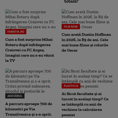
totală!'
FILM NOW
FANATIK.RO
Cum arată Dustin Hoffman
Cum a fost surprins Mihai
în 2026, la 89 de ani. Cele
Rotaru după înfrângerea
mai bune filme și rolurile
Craiovei cu FC Argeș.
de Oscar
Imagini care nu s-au văzut
la TV
PLAYTECH
Ai făcut facultate și ai
ADEVĂRUL
lucrat în același timp? Ce
A parcurs aproape 700 de
se întâmplă cu anii de
kilometri pe Via
vechime la calcularea
Transilvanica și s-a oprit.
pensiei