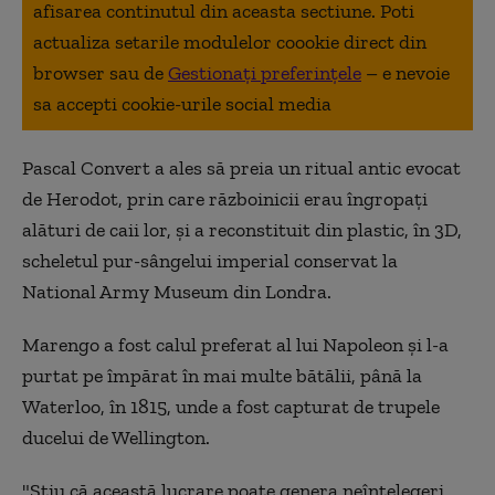
afisarea continutul din aceasta sectiune. Poti
actualiza setarile modulelor coookie direct din
browser sau de
Gestionați preferințele
– e nevoie
sa accepti cookie-urile social media
Pascal Convert a ales să preia un ritual antic evocat
de Herodot, prin care războinicii erau îngropaţi
alături de caii lor, şi a reconstituit din plastic, în 3D,
scheletul pur-sângelui imperial conservat la
National Army Museum din Londra.
Marengo a fost calul preferat al lui Napoleon şi l-a
purtat pe împărat în mai multe bătălii, până la
Waterloo, în 1815, unde a fost capturat de trupele
ducelui de Wellington.
"Ştiu că această lucrare poate genera neînţelegeri,