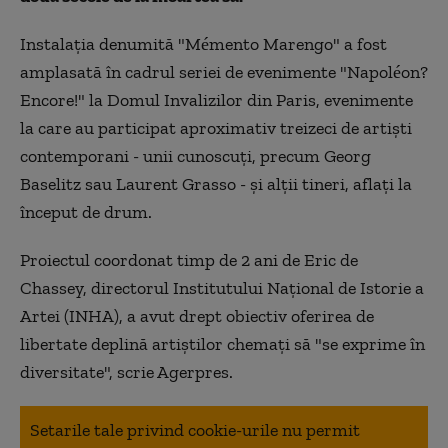
Instalaţia denumită "Mémento Marengo" a fost
amplasată în cadrul seriei de evenimente "Napoléon?
Encore!" la Domul Invalizilor din Paris, evenimente
la care au participat aproximativ treizeci de artişti
contemporani - unii cunoscuţi, precum Georg
Baselitz sau Laurent Grasso - şi alţii tineri, aflaţi la
început de drum.
Proiectul coordonat timp de 2 ani de Eric de
Chassey, directorul Institutului Naţional de Istorie a
Artei (INHA), a avut drept obiectiv oferirea de
libertate deplină artiştilor chemaţi să "se exprime în
diversitate", scrie Agerpres.
Setarile tale privind cookie-urile nu permit