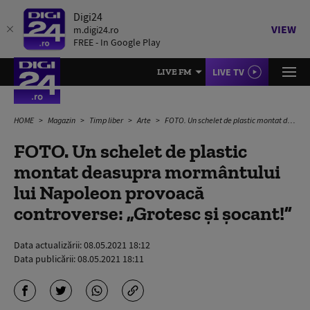
Digi24
VIEW
m.digi24.ro
FREE - In Google Play
LIVE TV
LIVE FM
HOME
Magazin
Timp liber
Arte
FOTO. Un schelet de plastic montat deasupra mormântului lui Napoleon provoacă controverse: „Grotesc şi şocant!”
FOTO. Un schelet de plastic
montat deasupra mormântului
lui Napoleon provoacă
controverse: „Grotesc şi şocant!”
Data actualizării:
08.05.2021 18:12
Data publicării:
08.05.2021 18:11