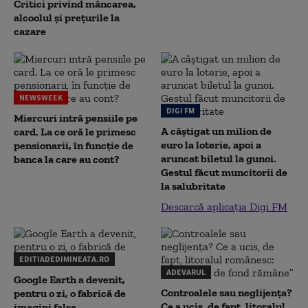
Critici privind mâncarea,
alcoolul și prețurile la
cazare
NEWSWEEK
DIGI FM
Miercuri intră pensiile pe
A câștigat un milion de
card. La ce oră le primesc
euro la loterie, apoi a
pensionarii, în funcție de
aruncat biletul la gunoi.
banca la care au cont?
Gestul făcut muncitorii de
la salubritate
Descarcă aplicația Digi FM
EDITIADEDIMINEATA.RO
ADEVARUL
Google Earth a devenit,
Controalele sau neglijența?
pentru o zi, o fabrică de
Ce a ucis, de fapt, litoralul
imagini false