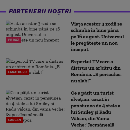
PARTENERII NOȘTRI
Viața acestor 3 zodii se
schimbă în bine până
pe 16 august. Universul
PE ROZ
le pregătește un nou
început
Expertul TV care a
distrus un arbitru din
FANATIK.RO
România. „E periculos,
nu slab!”
Ce a pățit un turist
elvețian, cazat în
pensiunea de 4 stele a
lui Smiley și Radu
Vâlcan, din Vama
CANCAN
Veche: 'Jecmăneală