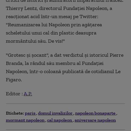
critici de istorici şi admiratorii împăratului francez.
Thierry Lentz, directorul Fundaţiei Napoleon, a
reacţionat acid într-un mesaj pe Twitter:
"Reumanizarea lui Napoleon prin agăţarea
scheletului unui cal din plastic deasupra
mormântului său. De vis!"
"Grotesc şi şocant", a dat verdictul şi istoricul Pierre
Branda, la rândul său membru al Fundaţiei
Napoleon, într-o coloană publicată de cotidianul Le
Figaro.
Editor :
A.P.
Etichete:
paris
domul invalizilor
napoleon bonaparte
mormant napoleon
cal napoleon
aniversare napoleon