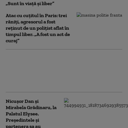
„Sunt în viață și liber”
Atac cu cuțitul în Paris: trei
răniți, agresorul a fost
reținut de un polițist aflat în
timpul liber. „A fost un act de
curaj”
Nicușor Dan este
mulțumit de activitatea
parchetelor: „Nu se mai
ascund după numărul de
dosare”
Nicușor Dan și
Mirabela Grădinaru, la
Palatul Elysee.
Președintele și
partenera sa au