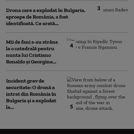
3
Drona care a explodat în Bulgaria,
aproape de România, a fost
identificată. Ce arată...
Mii de fani s-au strâns
4
la o catedrală pentru
nunta lui Cristiano
Ronaldo şi Georgina...
Incident grav de
securitate: O dronă a
intrat din România în
Bulgaria şi a explodat
5
la...