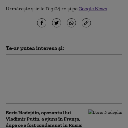
Urmărește știrile Digi24.ro și pe
Google News
Te-ar putea interesa și:
Un parc abandonat de
lângă Paris ar putea
renaște cu bani din
Arabia Saudită. Planul
lui Macron depășește
un miliard de euro
Boris Nadejdin, opozantul lui
Vladimir Putin, a ajuns în Franța,
după ce a fost condamnat în Rusia: