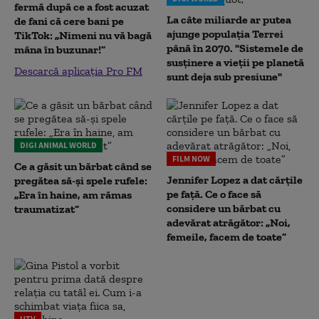
fermă după ce a fost acuzat
La câte miliarde ar putea
de fani că cere bani pe
ajunge populația Terrei
TikTok: „Nimeni nu vă bagă
până în 2070. "Sistemele de
mâna în buzunar!”
susținere a vieții pe planetă
Descarcă aplicația Pro FM
sunt deja sub presiune"
DIGI ANIMAL WORLD
FILM NOW
Ce a găsit un bărbat când se
Jennifer Lopez a dat cărțile
pregătea să-și spele rufele:
pe față. Ce o face să
„Era în haine, am rămas
considere un bărbat cu
traumatizat”
adevărat atrăgător: „Noi,
femeile, facem de toate”
UTV