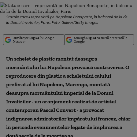
Statuie care-l reprezintă pe Napoleon Bonaparte, în balconul de la de
la Domul Invalizilor, Paris. Foto: Guliver/Getty Images
Urmărește
Digi24
în Google
Adaugă
Digi24
ca sursă preferată în
Discover
Google
Un schelet de plastic montat deasupra
mormântului lui Napoleon provoacă controverse. O
reproducere din plastic a scheletului calului
preferat al lui Napoleon, Marengo, montată
deasupra mormântului imperial de la Domul
Invalizilor - un aranjament realizat de artistul
contemporan Pascal Convert - a provocat
indignarea admiratorilor împăratului francez, chiar
în perioada evenimentelor legate de împlinirea a
două secole de la moartea sa.