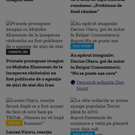
românesc: „Problema de
fond rămâne”
DIGI SPORT
GANDUL.RO
Au apărut imaginile:
Primele presupuse imagini
Darius Olaru, gol de autor
cu Mojtaba Khamenei de la
în Belgia! Comentatorii:
începerea războiului au
"Nu se poate așa ceva"
fost publicate de o agenție
Descarcă aplicația Digi
de știri de stat din Iran
Sport
PRO FM
Lucian Viziru, reacție
DIGI WORLD