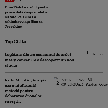
Gina Pistol a vorbit pentru
prima dată despre relația
cu tatăl ei. Cum i-a
schimbat viața fiica sa,
Josephine
Top Citite
1
Legătura dintre consumul de ardei
iute și cancer. Ce a descoperit un nou
studiu
Radu Miruță: „Am găsit
2
cea mai eficientă
metodă pentru
doborârea dronelor
rusești...