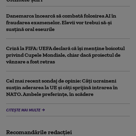
Danemarca încearcă să combată folosirea AI în
fraudarea examenelor. Elevii vor trebui să-şi
susţină oral eseurile
Criză la FIFA: UEFA declară că îşi menţine boicotul
privind Cupele Mondiale, chiar dacă proiectul de
vânzare a fost retras
Cel mai recent sondaj de opinie: Câți ucraineni
susțin aderarea la UE și câți sprijină intrarea în
NATO. Ambele preferințe, în scădere
CITEȘTE MAI MULTE
Recomandările redacţiei