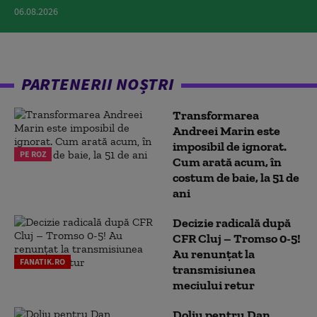
06.08.2026
PARTENERII NOȘTRI
Transformarea
Andreei Marin este
imposibil de ignorat.
PE ROZ
Cum arată acum, în
costum de baie, la 51 de
ani
Decizie radicală după
CFR Cluj – Tromso 0-5!
Au renunțat la
FANATIK.RO
transmisiunea
meciului retur
Doliu pentru Dan