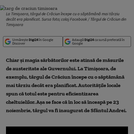
La Timișoara, târgul de Crăciun începe cu o săptămână mai târziu
decât era planificat. Sursa foto; colaj Facebook / Târgul de Crăciun din
Timișoara
Urmărește
Digi24
în Google
Adaugă
Digi24
ca sursă preferată în
Discover
Google
Chiar și magia sărbătorilor este atinsă de măsurile
de austeritate ale Guvernului. La Timișoara, de
exemplu, târgul de Crăciun începe cu o săptămână
mai târziu decât era planificat. Autoritățile locale
spun că totul este pentru eficientizarea
cheltuielilor. Așa se face că în loc să înceapă pe 23
noiembrie, târgul va fi inaugurat de Sfântul Andrei.