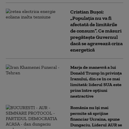
Cristian Bușoi:
„Populația nu va fi
afectată de limitările
de consum”. Ce măsuri
pregătește Guvernul
dacă se agravează criza
energetică
Marja de manevră a lui
Donald Trump în privința
Iranului, din ce în ce mai
limitată: liderul SUA este
prins între opțiuni
neatractive
România nu își mai
permite să sprijine
financiar Ucraina, spune
Dungaciu. Liderul AUR se