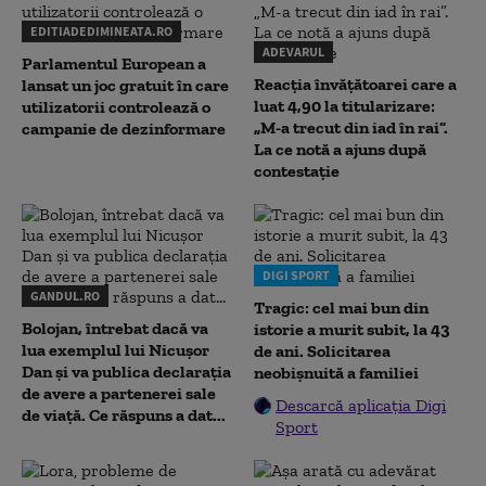
EDITIADEDIMINEATA.RO
ADEVARUL
Parlamentul European a
Reacția învățătoarei care a
lansat un joc gratuit în care
luat 4,90 la titularizare:
utilizatorii controlează o
„M-a trecut din iad în rai”.
campanie de dezinformare
La ce notă a ajuns după
contestație
DIGI SPORT
GANDUL.RO
Tragic: cel mai bun din
Bolojan, întrebat dacă va
istorie a murit subit, la 43
lua exemplul lui Nicușor
de ani. Solicitarea
Dan și va publica declarația
neobișnuită a familiei
de avere a partenerei sale
Descarcă aplicația Digi
de viață. Ce răspuns a dat...
Sport