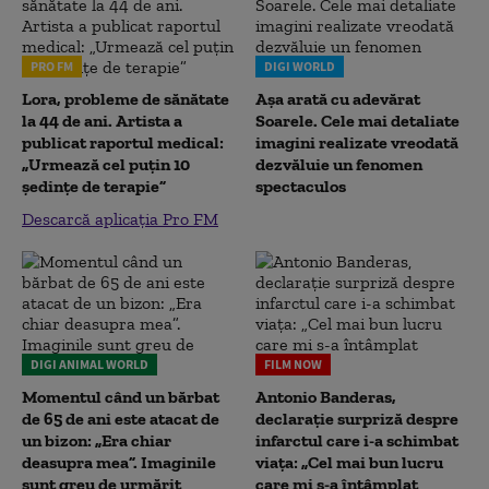
PRO FM
DIGI WORLD
Lora, probleme de sănătate
Așa arată cu adevărat
la 44 de ani. Artista a
Soarele. Cele mai detaliate
publicat raportul medical:
imagini realizate vreodată
„Urmează cel puțin 10
dezvăluie un fenomen
ședințe de terapie”
spectaculos
Descarcă aplicația Pro FM
DIGI ANIMAL WORLD
FILM NOW
Momentul când un bărbat
Antonio Banderas,
de 65 de ani este atacat de
declarație surpriză despre
un bizon: „Era chiar
infarctul care i-a schimbat
deasupra mea”. Imaginile
viața: „Cel mai bun lucru
sunt greu de urmărit
care mi s-a întâmplat