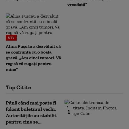
vreodată”
UTV
Alina Pușcău a dezvăluit că
se confruntă cu o boală
gravă. „Am cinci tumori. Vă
rog să vă rugați pentru
mine”
Top Citite
Până când mai poate fi
folosit buletinul vechi.
1
Autoritățile au stabilit
pentru cine se...