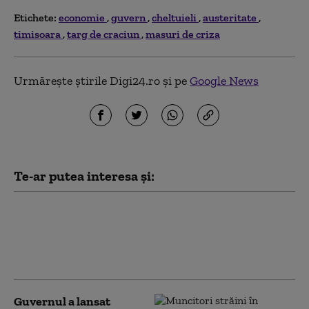
Etichete:
economie
guvern
cheltuieli
austeritate
timisoara
targ de craciun
masuri de criza
Urmărește știrile Digi24.ro și pe
Google News
Te-ar putea interesa și:
Ce spune Ilie Bolojan despre
publicarea declarației de
avere a partenerei sale de
viață
Guvernul a lansat