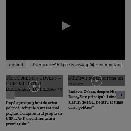
0
embed
seconds
of
0
seconds
Ludovic Orban, despre Nicușor
Dan: „Este principalul vinovat,
alături de PSD, pentru actuala
După aproape 3 luni de criză
criză politică”
politică, soluțiile sunt tot mai
puține. Compromisul propus de
USR. „Ar fi o continuitate a
premierului”