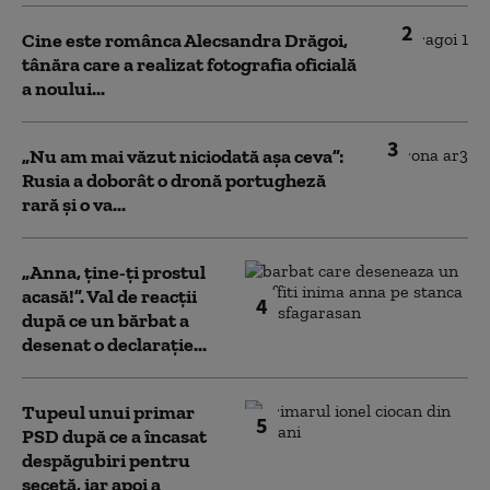
2
Cine este românca Alecsandra Drăgoi,
tânăra care a realizat fotografia oficială
a noului...
3
„Nu am mai văzut niciodată așa ceva”:
Rusia a doborât o dronă portugheză
rară și o va...
„Anna, ţine-ţi prostul
acasă!”. Val de reacții
4
după ce un bărbat a
desenat o declarație...
Tupeul unui primar
5
PSD după ce a încasat
despăgubiri pentru
secetă, iar apoi a