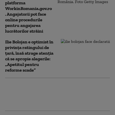
platforma
WorkinRomania.gov.ro
. Angajatorii pot face
online procedurile
pentru angajarea
lucrătorilor străini
Ilie Bolojan e optimist în
privința ratingului de
țară, însă atrage atenția
că se apropie alegerile:
„Apetitul pentru
reforme scade”
Aplicaţia de cadastru şi carte
funciară e-Terra este mai aproape de
remediere. Care este stadiul testelor
făcute de autorități