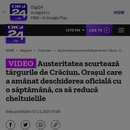
Digi24
VIEW
m.digi24.ro
FREE - In Google Play
LIVE TV
LIVE FM
HOME
Magazin
Timp liber
Austeritatea scurtează târgurile de Crăciun. Orașul care a amânat deschiderea oficială cu o săptămână, ca să reducă cheltuielile
VIDEO
Austeritatea scurtează
târgurile de Crăciun. Orașul care
a amânat deschiderea oficială cu
o săptămână, ca să reducă
cheltuielile
Data publicării:
07.11.2025 07:00