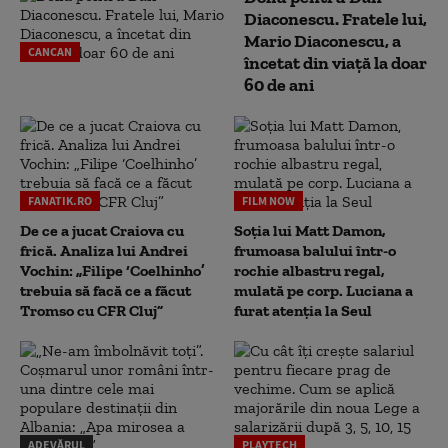
Diaconescu. Fratele lui,
Mario Diaconescu, a
CANCAN
încetat din viață la doar
60 de ani
FANATIK.RO
FILM NOW
De ce a jucat Craiova cu
Soția lui Matt Damon,
frică. Analiza lui Andrei
frumoasa balului într-o
Vochin: „Filipe ‘Coelhinho’
rochie albastru regal,
trebuia să facă ce a făcut
mulată pe corp. Luciana a
Tromso cu CFR Cluj”
furat atenția la Seul
ADEVĂRUL
PLAYTECH