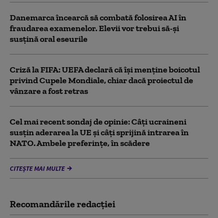
Danemarca încearcă să combată folosirea AI în
fraudarea examenelor. Elevii vor trebui să-şi
susţină oral eseurile
Criză la FIFA: UEFA declară că îşi menţine boicotul
privind Cupele Mondiale, chiar dacă proiectul de
vânzare a fost retras
Cel mai recent sondaj de opinie: Câți ucraineni
susțin aderarea la UE și câți sprijină intrarea în
NATO. Ambele preferințe, în scădere
CITEȘTE MAI MULTE
Recomandările redacţiei