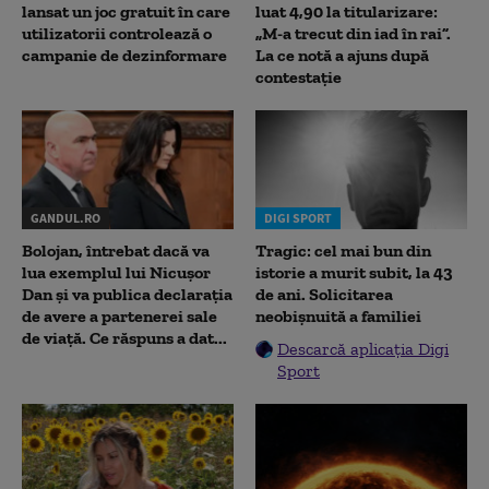
lansat un joc gratuit în care
luat 4,90 la titularizare:
utilizatorii controlează o
„M-a trecut din iad în rai”.
campanie de dezinformare
La ce notă a ajuns după
contestație
GANDUL.RO
DIGI SPORT
Bolojan, întrebat dacă va
Tragic: cel mai bun din
lua exemplul lui Nicușor
istorie a murit subit, la 43
Dan și va publica declarația
de ani. Solicitarea
de avere a partenerei sale
neobișnuită a familiei
de viață. Ce răspuns a dat...
Descarcă aplicația Digi
Sport