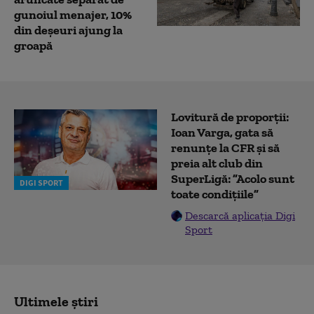
gunoiul menajer, 10%
din deșeuri ajung la
groapă
Lovitură de proporții:
Ioan Varga, gata să
renunțe la CFR și să
preia alt club din
SuperLigă: ”Acolo sunt
DIGI SPORT
toate condițiile”
Descarcă aplicația Digi
Sport
Ultimele știri