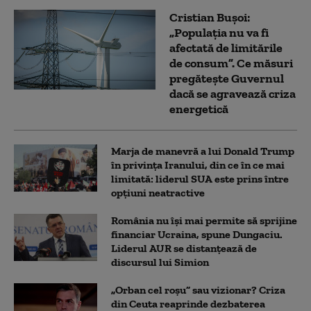
Cristian Bușoi:
„Populația nu va fi
afectată de limitările
de consum”. Ce măsuri
pregătește Guvernul
dacă se agravează criza
energetică
Marja de manevră a lui Donald Trump
în privința Iranului, din ce în ce mai
limitată: liderul SUA este prins între
opțiuni neatractive
România nu își mai permite să sprijine
financiar Ucraina, spune Dungaciu.
Liderul AUR se distanțează de
discursul lui Simion
„Orban cel roșu” sau vizionar? Criza
din Ceuta reaprinde dezbaterea