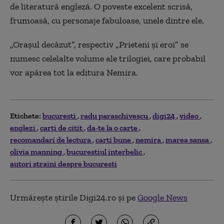
de literatură engleză. O poveste excelent scrisă,
frumoasă, cu personaje fabuloase, unele dintre ele.
„
Orașul decăzut”, respectiv „Prieteni și eroi” se
numesc celelalte volume ale trilogiei, care probabil
vor apărea tot la editura Nemira.
Etichete:
bucuresti
radu paraschivescu
digi24
video
englezi
carti de citit
da-te la o carte
recomandari de lectura
carti bune
nemira
marea sansa
olivia manning
bucurestiul interbelic
autori straini despre bucuresti
Urmărește știrile Digi24.ro și pe
Google News