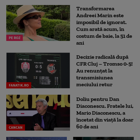
Transformarea
Andreei Marin este
imposibil de ignorat.
Cum arată acum, în
costum de baie, la 51 de
PE ROZ
ani
Decizie radicală după
CFR Cluj – Tromso 0-5!
Au renunțat la
transmisiunea
meciului retur
FANATIK.RO
Doliu pentru Dan
Diaconescu. Fratele lui,
Mario Diaconescu, a
încetat din viață la doar
60 de ani
CANCAN