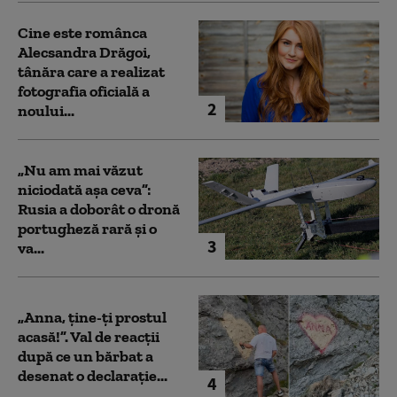
Cine este românca
Alecsandra Drăgoi,
tânăra care a realizat
fotografia oficială a
2
noului...
„Nu am mai văzut
niciodată așa ceva”:
Rusia a doborât o dronă
portugheză rară și o
3
va...
„Anna, ţine-ţi prostul
acasă!”. Val de reacții
după ce un bărbat a
desenat o declarație...
4