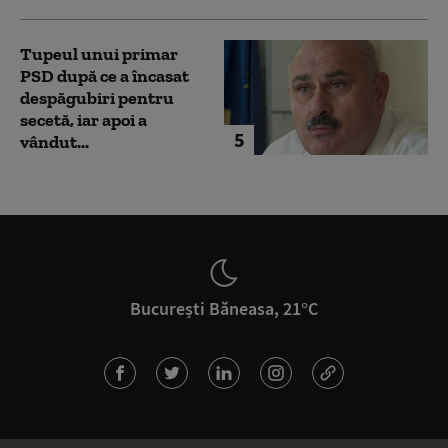
Tupeul unui primar
PSD după ce a încasat
despăgubiri pentru
secetă, iar apoi a
5
vândut...
București Băneasa, 21°C