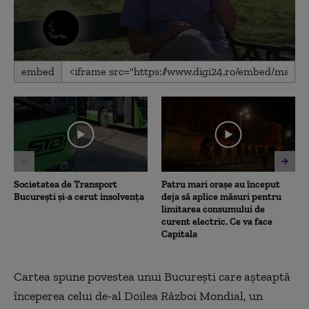
0
embed
seconds
of
4
minutes,
24
seconds
Societatea de Transport
Patru mari orașe au început
București și-a cerut insolvența
deja să aplice măsuri pentru
limitarea consumului de
curent electric. Ce va face
Capitala
Cartea spune povestea unui București care așteaptă
începerea celui de-al Doilea Război Mondial, un