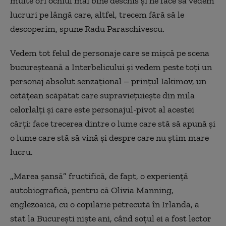
multe ori ochiul mai bine deschis și ne face să vedem
lucruri pe lângă care, altfel, trecem fără să le
descoperim, spune Radu Paraschivescu.
Vedem tot felul de personaje care se mișcă pe scena
bucureșteană a Interbelicului și vedem peste toți un
personaj absolut senzațional – prințul Iakimov, un
cetățean scăpătat care supraviețuiește din mila
celorlalți și care este personajul-pivot al acestei
cărți: face trecerea dintre o lume care stă să apună și
o lume care stă să vină și despre care nu știm mare
lucru.
„Marea șansă” fructifică, de fapt, o experiență
autobiografică, pentru că Olivia Manning,
englezoaică, cu o copilărie petrecută în Irlanda, a
stat la București niște ani, când soțul ei a fost lector