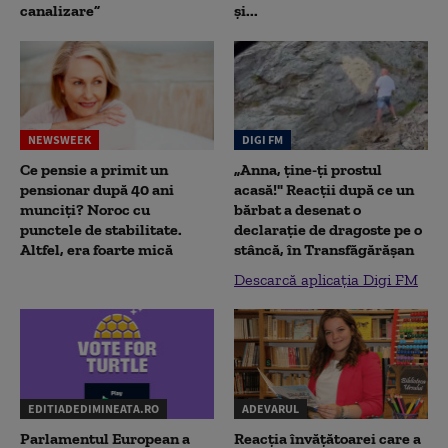
canalizare”
și...
NEWSWEEK
DIGI FM
Ce pensie a primit un
„Anna, ţine-ţi prostul
pensionar după 40 ani
acasă!" Reacţii după ce un
munciți? Noroc cu
bărbat a desenat o
punctele de stabilitate.
declaraţie de dragoste pe o
Altfel, era foarte mică
stâncă, în Transfăgărăşan
Descarcă aplicația Digi FM
EDITIADEDIMINEATA.RO
ADEVARUL
Parlamentul European a
Reacția învățătoarei care a