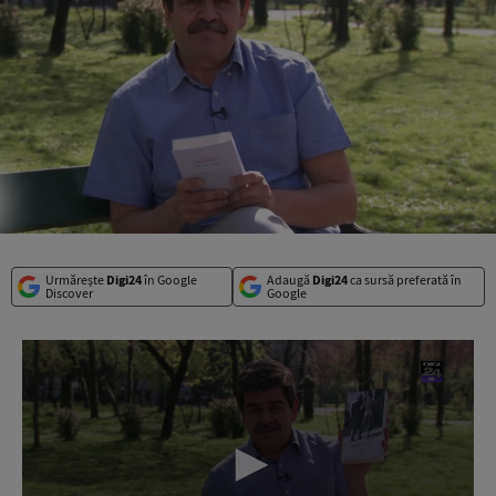
Urmărește
Digi24
în Google
Adaugă
Digi24
ca sursă preferată în
Discover
Google