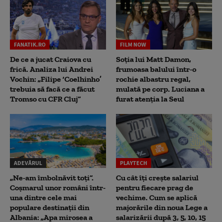
FANATIK.RO
FILM NOW
De ce a jucat Craiova cu
Soția lui Matt Damon,
frică. Analiza lui Andrei
frumoasa balului într-o
Vochin: „Filipe ‘Coelhinho’
rochie albastru regal,
trebuia să facă ce a făcut
mulată pe corp. Luciana a
Tromso cu CFR Cluj”
furat atenția la Seul
ADEVĂRUL
PLAYTECH
„Ne-am îmbolnăvit toți”.
Cu cât îți crește salariul
Coșmarul unor români într-
pentru fiecare prag de
una dintre cele mai
vechime. Cum se aplică
populare destinații din
majorările din noua Lege a
Albania: „Apa mirosea a
salarizării după 3, 5, 10, 15