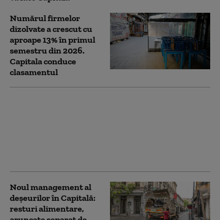
Numărul firmelor
dizolvate a crescut cu
aproape 13% în primul
semestru din 2026.
Capitala conduce
clasamentul
Cod portocaliu de
caniculă în București și
Ilfov, cu temperaturi de
până la 38 de grade.
Recomandările ISU
pentru populație
Noul management al
deşeurilor în Capitală:
resturi alimentare,
aruncate separat de