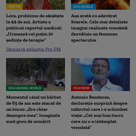
PRO FM
DIGI WORLD
Lora, probleme de sănătate
Așa arată cu adevărat
la 44 de ani. Artista a
Soarele. Cele mai detaliate
publicat raportul medical:
imagini realizate vreodată
„Urmează cel puțin 10
dezvăluie un fenomen
ședințe de terapie”
spectaculos
Descarcă aplicația Pro FM
DIGI ANIMAL WORLD
FILM NOW
Momentul când un bărbat
Antonio Banderas,
de 65 de ani este atacat de
declarație surpriză despre
un bizon: „Era chiar
infarctul care i-a schimbat
deasupra mea”. Imaginile
viața: „Cel mai bun lucru
sunt greu de urmărit
care mi s-a întâmplat
vreodată”