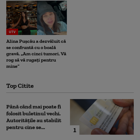
UTV
Alina Pușcău a dezvăluit că
se confruntă cu o boală
gravă. „Am cinci tumori. Vă
rog să vă rugați pentru
mine”
Top Citite
Până când mai poate fi
folosit buletinul vechi.
Autoritățile au stabilit
pentru cine se...
1