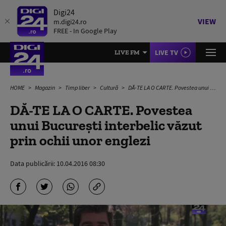
Digi24
VIEW
m.digi24.ro
FREE - In Google Play
LIVE TV
LIVE FM
HOME
Magazin
Timp liber
Cultură
DĂ-TE LA O CARTE. Povestea unui București interbelic văzut prin ochii unor englezi
DĂ-TE LA O CARTE. Povestea
unui București interbelic văzut
prin ochii unor englezi
Data publicării:
10.04.2016 08:30