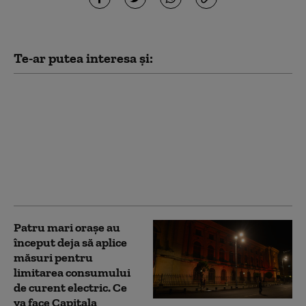
Te-ar putea interesa și:
S-a reluat procedura
pentru selecţia
specialiştilor din
comisiile de desemnare
a managerilor de
teatre. Se caută 10
directori
Patru mari orașe au
început deja să aplice
măsuri pentru
limitarea consumului
de curent electric. Ce
va face Capitala