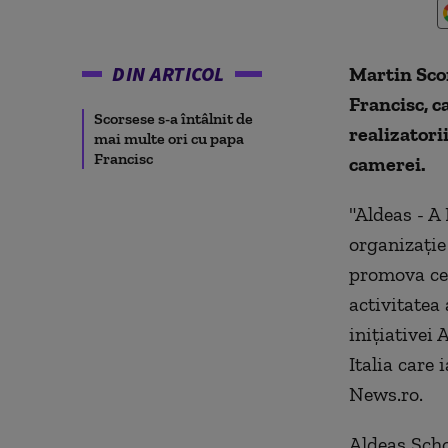
DIN ARTICOL
Martin Sco
Francisc, c
Scorsese s-a întâlnit de
realizatori
mai multe ori cu papa
Francisc
camerei.
"Aldeas - A
organizaţie
promova cee
activitatea 
iniţiativei
Italia care
News.ro.
Aldeas Scho