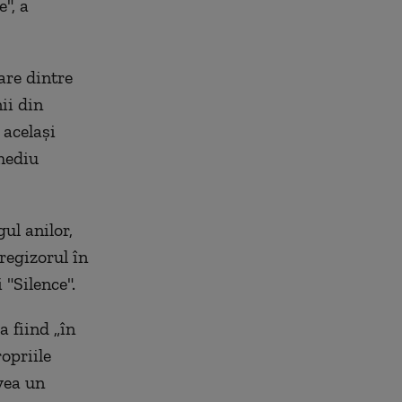
", a
are dintre
ii din
 acelaşi
mediu
ul anilor,
 regizorul în
 "Silence".
a fiind „în
opriile
Avea un