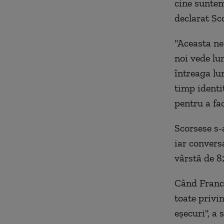
cine suntem,
declarat Sc
"Aceasta ne
noi vede lu
întreaga lu
timp identi
pentru a fac
Scorsese s-
iar conversa
vârstă de 82
Când Francis
toate privin
eşecuri", a 