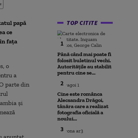
e
TOP CITITE
tatul papă
ea ce
în faţa
1
Până când mai poate fi
folosit buletinul vechi.
s, o
Autoritățile au stabilit
pentru cine se...
entru a
2
 O parte din
drul
Cine este românca
Alecsandra Drăgoi,
Gambia şi
tânăra care a realizat
rmează
fotografia oficială a
noului...
3
au anunţat