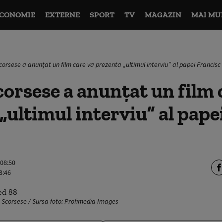
CONOMIE
EXTERNE
SPORT
TV
MAGAZIN
MAI MU
corsese a anunţat un film care va prezenta „ultimul interviu” al papei Francisc
orsese a anunţat un film 
„ultimul interviu” al pape
 08:50
8:46
n Scorsese / Sursa foto: Profimedia Images