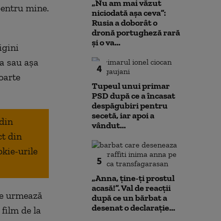
„Nu am mai văzut
pentru mine.
niciodată așa ceva”:
Rusia a doborât o
dronă portugheză rară
și o va...
igini
ia sau așa
4
oarte
Tupeul unui primar
PSD după ce a încasat
despăgubiri pentru
secetă, iar apoi a
 din
vândut...
ct din
okie-urile
5
„Anna, ţine-ţi prostul
acasă!”. Val de reacții
re urmează
după ce un bărbat a
desenat o declarație...
 film de la