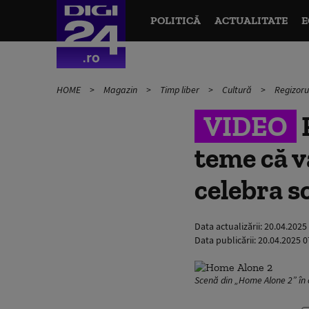
POLITICĂ
ACTUALITATE
E
HOME
Magazin
Timp liber
Cultură
Regizoru
VIDEO
teme că v
celebra s
Data actualizării:
20.04.2025
Data publicării:
20.04.2025 0
Scenă din „Home Alone 2” în 