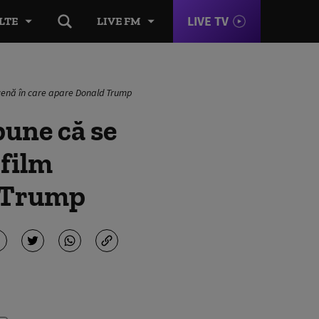
LIVE TV
LTE
LIVE FM
scenă în care apare Donald Trump
une că se
 film
d Trump