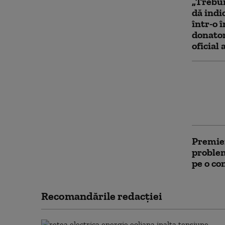
„Trebui
dă indi
într-o 
donator
oficial
Relația
centrul
Ceuta: 
interna
Premier
problem
pe o co
Recomandările redacţiei