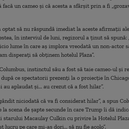
ă facă un cameo și că acesta a sfârșit prin a fi „groz
optat să nu răspundă imediat la aceste afirmații al
stea, în interviul de luni, regizorul a ținut să spună: 
icio lume în care aș implora vreodată un non-actor să
ram disperați să obținem hotelul Plaza”.
 Columbus, instinctul său a fost să taie cameo-ul și r
 după ce spectatorii prezenți la o proiecție în Chicag
și au aplaudat și... au crezut că a fost hilar”.
ndit niciodată că va fi considerat hilar”, a spus Co
e la scena de șapte secunde în care Trump îi dă indic
i starului Macaulay Culkin cu privire la Hotelul Plaza
t lucru pe care mi-aș dori... să nu fie acolo”.