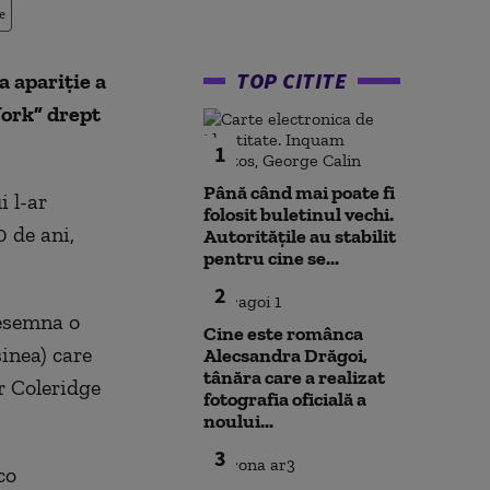
e
TOP CITITE
 apariție a
York” drept
1
Până când mai poate fi
 l-ar
folosit buletinul vechi.
 de ani,
Autoritățile au stabilit
pentru cine se...
2
desemna o
Cine este românca
inea) care
Alecsandra Drăgoi,
tânăra care a realizat
r Coleridge
fotografia oficială a
noului...
3
co