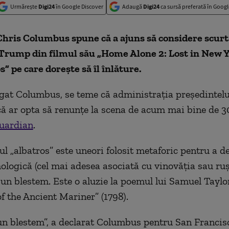
Urmărește
Digi24
în Google Discover
Adaugă
Digi24
ca sursă preferată în Googl
hris Columbus spune că a ajuns să considere scurta
 Trump din filmul său „Home Alone 2: Lost in New 
s” pe care dorește să îl înlăture.
gat Columbus, se teme că administrația președintelui
ă ar opta să renunțe la scena de acum mai bine de 30
uardian
.
l „albatros” este uneori folosit metaforic pentru a 
ologică (cel mai adesea asociată cu vinovăția sau ruș
 un blestem. Este o aluzie la poemul lui Samuel Taylo
f the Ancient Mariner” (1798).
un blestem”, a declarat Columbus pentru San Francis