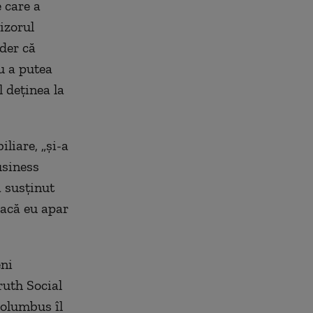
 care a
izorul
der că
u a putea
l deținea la
liare, „și-a
usiness
a susținut
dacă eu apar
eni
ruth Social
Columbus îl