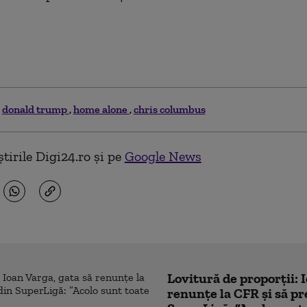
donald trump
home alone
chris columbus
tirile Digi24.ro și pe
Google News
Lovitură de proporții: 
renunțe la CFR și să pre