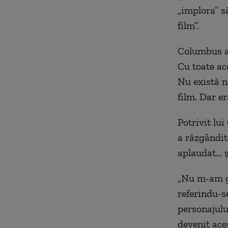
„implora” s
film”.
Columbus a 
Cu toate ace
Nu există n
film. Dar e
Potrivit lui
a răzgândit
aplaudat... 
„Nu m-am gâ
referindu-s
personajulu
devenit aces