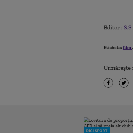
Editor :
S.S.
Etichete:
film
Urmărește ș
DIGI SPORT