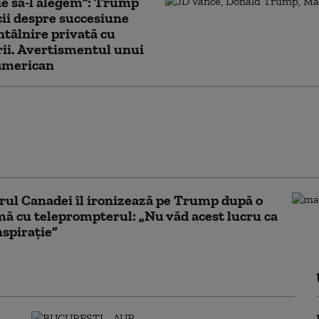
e să-l alegem”: Trump
cii despre succesiune
întâlnire privată cu
ii. Avertismentul unui
 american
 dintre SUA și Maroc, în
 atenției după criza din
„A consolidat poziția
țională” a Rabatului
ul Canadei îl ironizează pe Trump după o
ă cu teleprompterul: „Nu văd acest lucru ca
nspirație”