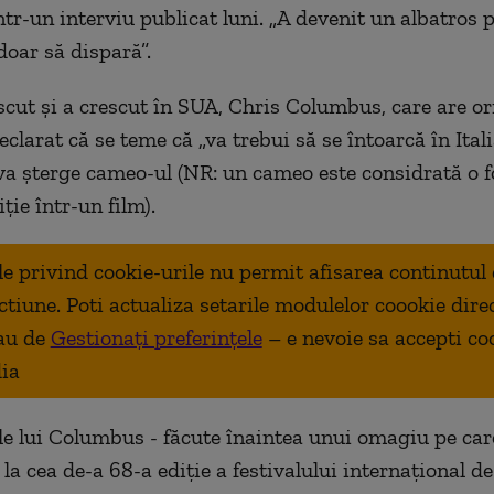
ntr-un interviu publicat luni. „A devenit un albatros 
doar să dispară”.
scut și a crescut în SUA, Chris Columbus, care are or
declarat că se teme că „va trebui să se întoarcă în Ital
va șterge cameo-ul (NR: un cameo este considrată o f
ție într-un film).
ale privind cookie-urile nu permit afisarea continutul
ctiune. Poti actualiza setarile modulelor coookie dire
au de
Gestionați preferințele
– e nevoie sa accepti co
ia
e lui Columbus - făcute înaintea unui omagiu pe ca
 la cea de-a 68-a ediție a festivalului internațional de