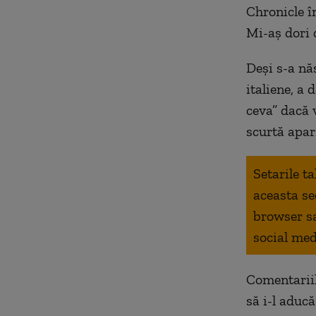
Chronicle î
Mi-aș dori 
Deși s-a nă
italiene, a 
ceva” dacă 
scurtă apari
Setarile t
aceasta se
browser s
social med
Comentariil
să i-l aducă