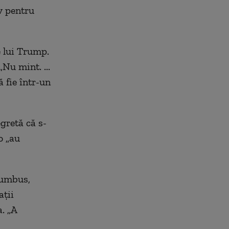
av pentru
e lui Trump.
„Nu mint. ...
 fie într-un
egretă că s-
o „au
lumbus,
ații
. „A