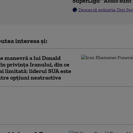
SuperLigă: ”Acolo sunt 
Descarcă aplicația Digi Sp
utea interesa și:
e manevră a lui Donald
n privința Iranului, din ce
ai limitată: liderul SUA este
ntre opțiuni neatractive
oadă dificilă pentru Europa”.
l continent, afectat de războaiele
ina și Iran, incendii forestiere și
ie