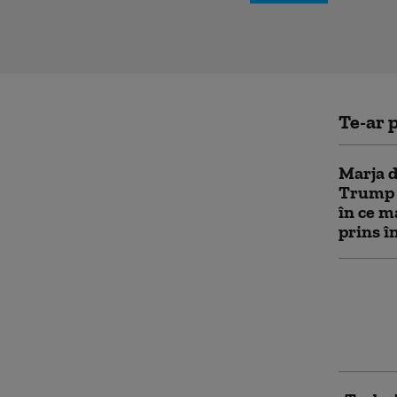
Te-ar p
Marja d
Trump î
în ce m
prins î
„O peri
Bătrânu
din Ucra
migraț