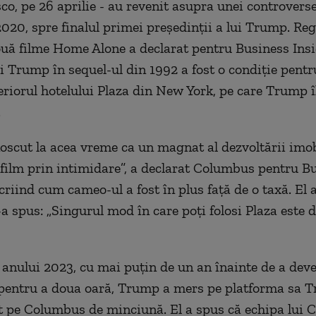
co, pe 26 aprilie - au revenit asupra unei controverse
2020, spre finalul primei președinții a lui Trump. Reg
uă filme Home Alone a declarat pentru Business Insi
i Trump în sequel-ul din 1992 a fost o condiție pentr
teriorul hotelului Plaza din New York, pe care Trump î
.
scut la acea vreme ca un magnat al dezvoltării imobi
n film prin intimidare”, a declarat Columbus pentru B
criind cum cameo-ul a fost în plus față de o taxă. El 
a spus: „Singurul mod în care poți folosi Plaza este 
l anului 2023, cu mai puțin de un an înainte de a dev
pentru a doua oară, Trump a mers pe platforma sa T
at pe Columbus de minciună. El a spus că echipa lui 