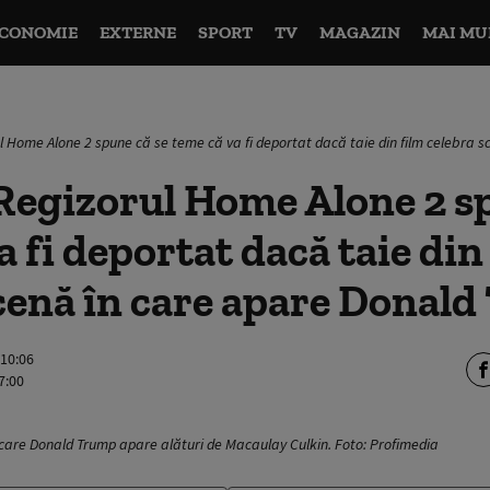
CONOMIE
EXTERNE
SPORT
TV
MAGAZIN
MAI MU
l Home Alone 2 spune că se teme că va fi deportat dacă taie din film celebra 
Regizorul Home Alone 2 sp
a fi deportat dacă taie din
cenă în care apare Donal
 10:06
7:00
care Donald Trump apare alături de Macaulay Culkin. Foto: Profimedia