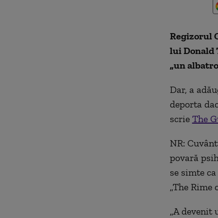
Regizorul C
lui Donald
„un albatro
Dar, a adău
deporta dac
scrie
The G
NR: Cuvântu
povară psih
se simte ca
„The Rime o
„A devenit 