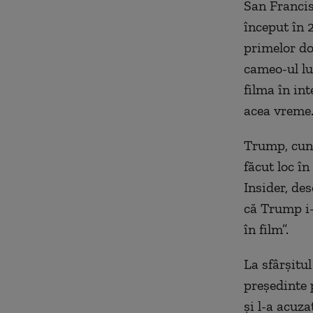
San Francis
început în 
primelor do
cameo-ul lu
filma în in
acea vreme
Trump, cuno
făcut loc î
Insider, des
că Trump i-
în film”.
La sfârșitu
președinte 
și l-a acuz