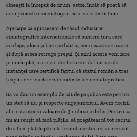
cineaști la început de drum, astfel încât să poată să
aibă proiecte cinematografice și să le distribuie.
Aproape că ajunsesem de râsul industriei
cimatografice internaționale că suntem țara care
are lege, alocă și bani pe hârtie, semnează contracte
și după aceea retrage preșul. Și anul acesta vom face
primele plăți care vin din hotărâri definitive ale
instanței care certifică faptul că statul român a tras
țeapă unor invetitori în industria cinematografică.
Să vă dau un exemplu de cât de păgubos este pentru
un stat să nu-și respecte angajamentul. Avem decizii
ale instanței în valoare de 3 milioane de lei. Pentru că
nu au reușit să facă plățile, să pregătească tot cadrul
de a face plățile până la finalul acestui an, au crescut
penalitățile cu încă 2,7 milioane de lei. Asta este