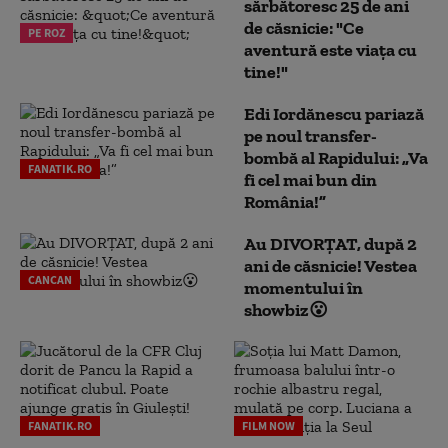
sărbătoresc 25 de ani
de căsnicie: "Ce
PE ROZ
aventură este viața cu
tine!"
Edi Iordănescu pariază
pe noul transfer-
bombă al Rapidului: „Va
FANATIK.RO
fi cel mai bun din
România!”
Au DIVORȚAT, după 2
ani de căsnicie! Vestea
CANCAN
momentului în
showbiz😮
FANATIK.RO
FILM NOW