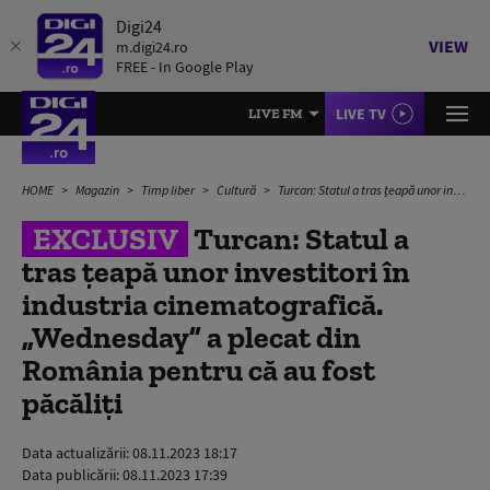
Digi24
VIEW
m.digi24.ro
FREE - In Google Play
LIVE TV
LIVE FM
HOME
Magazin
Timp liber
Cultură
Turcan: Statul a tras țeapă unor investitori în industria cinematografică. „Wednesday” a plecat din România pentru că au fost păcăliți
EXCLUSIV
Turcan: Statul a
tras țeapă unor investitori în
industria cinematografică.
„Wednesday” a plecat din
România pentru că au fost
păcăliți
Data actualizării:
08.11.2023 18:17
Data publicării:
08.11.2023 17:39