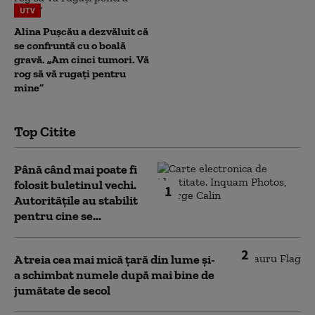
UTV
Alina Pușcău a dezvăluit că
se confruntă cu o boală
gravă. „Am cinci tumori. Vă
rog să vă rugați pentru
mine”
Top Citite
Până când mai poate fi
folosit buletinul vechi.
1
Autoritățile au stabilit
pentru cine se...
2
A treia cea mai mică țară din lume și-
a schimbat numele după mai bine de
jumătate de secol