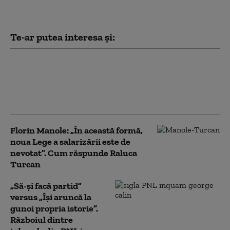
Te-ar putea interesa și:
Raluca Turcan: „În loc să contribuie
la corectarea proiectul legii
salarizării, PSD preferă să îl
saboteze politic”. Atac la Grindeanu
Florin Manole: „În această formă,
noua Lege a salarizării este de
nevotat”. Cum răspunde Raluca
Turcan
„Să-și facă partid”
versus „Își aruncă la
gunoi propria istorie”.
Războiul dintre