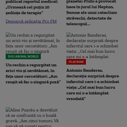
planetei Pluto a provocat
publicat raportul medical:
haos în jurul lui Neptun.
„Urmează cel puțin 10
Semne ale unui cataclism
ședințe de terapie”
străvechi, detectate de
Descarcă aplicația Pro FM
telescopul...
DIGI ANIMAL WORLD
FILM NOW
Un rechin a regurgitat un
Antonio Banderas,
arici viu și nevătămat, în
declarație surpriză despre
fața unor cercetători: „Am
infarctul care i-a schimbat
reușit să fac o singură poză”
viața: „Cel mai bun lucru
care mi s-a întâmplat
vreodată”