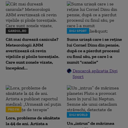
GANDUL.RO
DIGI SPORT
Cât mai durează canicula?
Suma uriașă care i se reține
Meteorologii ANM
lui Cornel Dinu din pensie,
avertizează că revin
după ce a pierdut procesul
vijeliile și ploile torențiale.
cu finul său, pe care l-a
Care sunt zonele vizate,
numit "canalie"
începând...
Descarcă aplicația Digi
Sport
PRO FM
DIGI WORLD
Lora, probleme de sănătate
Un „intrus” de mărimea
la 44 de ani. Artista a