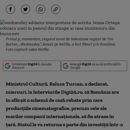
Primul și, momentan, singurul serial de televiziune regizat de Tim
Burton, „Wednesday”, lansat pe Netflix, a fost filmat și în România.
Foto captură video Netflix
Urmărește
Digi24
în Google
Adaugă
Digi24
ca sursă preferată în
Discover
Google
Ministrul Culturii, Raluca Turcan, a declarat,
miercuri, la Interviurile Digi24.ro, că România are
în sfârșit o schemă de cash rebate prin care
producțiile cinematografice, precum cele ale
marilor companii internaționale, să fie atrase în
țară. Statul le va returna o parte din investiții într-o