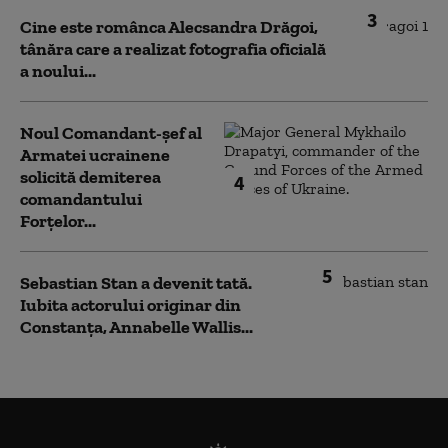
3
Cine este românca Alecsandra Drăgoi,
tânăra care a realizat fotografia oficială
a noului...
Noul Comandant-șef al
Armatei ucrainene
solicită demiterea
4
comandantului
Forțelor...
5
Sebastian Stan a devenit tată.
Iubita actorului originar din
Constanța, Annabelle Wallis...