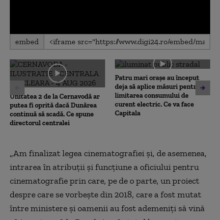
0
embed
seconds
of
0
seconds
Patru mari orașe au început
deja să aplice măsuri pentru
limitarea consumului de
Unitatea 2 de la Cernavodă ar
curent electric. Ce va face
putea fi oprită dacă Dunărea
Capitala
continuă să scadă. Ce spune
directorul centralei
„Am finalizat legea cinematografiei și, de asemenea,
intrarea în atribuții și funcțiune a oficiului pentru
cinematografie prin care, pe de o parte, un proiect
despre care se vorbește din 2018, care a fost mutat
între ministere și oamenii au fost ademeniți să vină