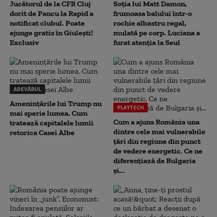
Jucătorul de la CFR Cluj
Soția lui Matt Damon,
dorit de Pancu la Rapid a
frumoasa balului într-o
notificat clubul. Poate
rochie albastru regal,
ajunge gratis în Giulești!
mulată pe corp. Luciana a
Exclusiv
furat atenția la Seul
ADEVĂRUL
Amenințările lui Trump nu
PLAYTECH
mai sperie lumea. Cum
Cum a ajuns România una
tratează capitalele lumii
dintre cele mai vulnerabile
retorica Casei Albe
țări din regiune din punct
de vedere energetic. Ce ne
diferențiază de Bulgaria
și...