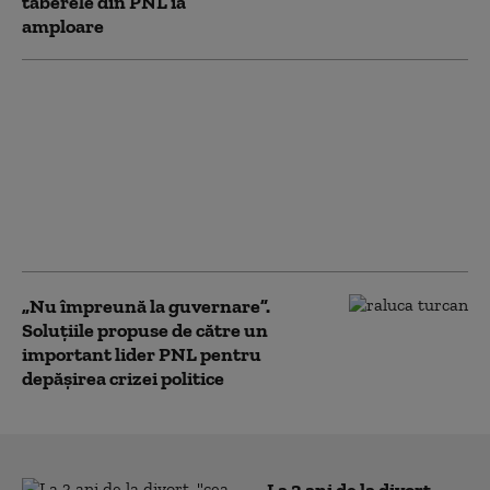
taberele din PNL ia
amploare
Raluca Turcan:
Grindeanu compară
merele cu perele, doar
ca să îi iasă de un atac
manipulator şi fals la
adresa premierului
Bolojan
„Nu împreună la guvernare”.
Soluțiile propuse de către un
important lider PNL pentru
depășirea crizei politice
La 3 ani de la divorț,