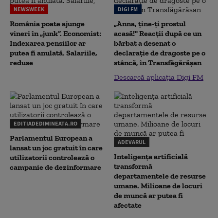
NEWSWEEK
DIGI FM
România poate ajunge
„Anna, ţine-ţi prostul
vineri în „junk”. Economist:
acasă!" Reacţii după ce un
Indexarea pensiilor ar
bărbat a desenat o
putea fi anulată. Salariile,
declaraţie de dragoste pe o
reduse
stâncă, în Transfăgărăşan
Descarcă aplicația Digi FM
EDITIADEDIMINEATA.RO
Parlamentul European a
ADEVARUL
lansat un joc gratuit în care
Inteligența artificială
utilizatorii controlează o
transformă
campanie de dezinformare
departamentele de resurse
umane. Milioane de locuri
de muncă ar putea fi
afectate