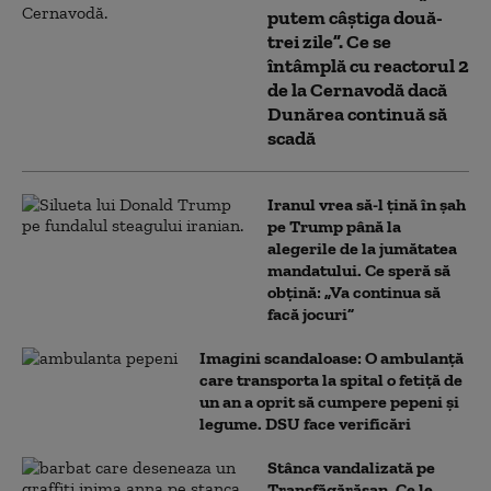
putem câștiga două-
trei zile”. Ce se
întâmplă cu reactorul 2
de la Cernavodă dacă
Dunărea continuă să
scadă
Iranul vrea să-l țină în șah
pe Trump până la
alegerile de la jumătatea
mandatului. Ce speră să
obțină: „Va continua să
facă jocuri”
Imagini scandaloase: O ambulanță
care transporta la spital o fetiță de
un an a oprit să cumpere pepeni și
legume. DSU face verificări
Stânca vandalizată pe
Transfăgărășan. Ce le