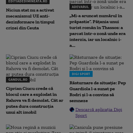
EDITIADEDIMINEATA.RO
ADEVARUL
Niciun stat nu a activat
„Mi-a aruncat numărul în
mecanismul UE anti-
prăpastie”. Pățania unui
dezinformare în timpul
turist român în Thassos: a
crizei din Ceuta
parcat într-o zonă unde era
interzis, iar un localnic i-
a...
DIGI SPORT
GANDUL.RO
Răsturnare de situație: Pep
Ciprian Ciucu crede că
Guardiola l-a sunat pe
blocul care a explodat în
Rodri și l-a convins să
Rahova va fi demolat. Cât ar
semneze
putea dura construcția
Descarcă aplicația Digi
unui alt imobil
Sport