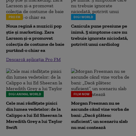
PRO FM
DIGI WORLD
Noua regină a muzicii pop
Canicula pune presiune pe
știe și marketing. Zara
inimă. 5 simptome care nu
Larsson și-a promovat
trebuie ignorate niciodată,
colecția de costume de baie
potrivit unui cardiolog
purtând-o chiar ea
Descarcă aplicația Pro FM
DIGI ANIMAL WORLD
FILM NOW
Cele mai răsfățate pisici
Morgan Freeman nu se
din lumea vedetelor: de la
ascunde când vine vorba de
Calippo a lui Ed Sheeran la
bani: „Dacă plătesc
Meredith Grey a lui Taylor
suficient”, un scenariu slab
Swift
nu mai contează