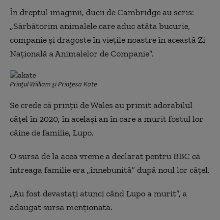
În dreptul imaginii, ducii de Cambridge au scris:
„Sărbătorim animalele care aduc atâta bucurie,
companie și dragoste în viețile noastre în această Zi
Națională a Animalelor de Companie”.
Prințul William și Prințesa Kate
Se crede că prinții de Wales au primit adorabilul
cățel în 2020, în același an în care a murit fostul lor
câine de familie, Lupo.
O sursă de la acea vreme a declarat pentru BBC că
întreaga familie era „înnebunită” după noul lor cățel.
„Au fost devastați atunci când Lupo a murit”, a
adăugat sursa menționată.