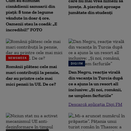
Cum au eliminat
care nu mai vrea nimeni să
cisnădienii samsarii din
înveţe. A pierdut aproape
piață: 8 tone de legume
jumătate din studenţi
vândute în doar 4 ore.
Oamenii stau la coadă: „E
incredibil!” FOTO
NEWSWEEK
DIGI FM
Românii plătesc cele mai
Dan Negru, reacție virală
mari contribuții la pensie,
din vacanța în Turcia după
dar au printre cele mai
ce a ajuns la un resort all
mici pensii în UE. De ce?
inclusive: „Și noi, românii,
ne umplem farfuriile”
Descarcă aplicația Digi FM