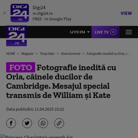
Digi24
VIEW
m.digi24.ro
FREE - In Google Play
LIVE TV
LIVE FM
HOME
Magazin
Timp liber
Divertisment
Fotografie inedită cu Orla, câinele ducilor de Cambridge. Mesajul special transmis de William și Kate
FOTO
Fotografie inedită cu
Orla, câinele ducilor de
Cambridge. Mesajul special
transmis de William și Kate
Data publicării:
11.04.2025 23:22