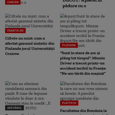
DIICOT: 'A plecat în
CANCAN
pădure cu o
FANATIK.RO
Cifrele nu mint: cum a
afectat gazonul sintetic din
FILM NOW
Finlanda jocul Universității
"Sunt în stare de șoc și
Craiova
plâng tot timpul". Minnie
Driver a trecut printr-un
accident teribil în Franța:
"Ne-am târât din mașină"
PLAYTECH
ADEVĂRUL
Facultatea din România la