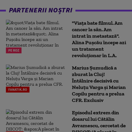
PARTENERII NOȘTRI
"Viața bate filmul. Am
cancer la sân. Am
intrat în metastază".
Alina Pușcău începe azi
un tratament
PE ROZ
revoluționar în L.A.
Marius Şumudică a
zburat la Cluj!
Întâlnire decisivă cu
Neluţu Varga şi Marian
FANATIK.RO
Copilu pentru a prelua
CFR. Exclusiv
Episodul extrem din
dosarul lui Cătălin
Avramescu, cercetat de