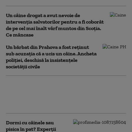
Un câine drogat a avut nevoie de
intervenția salvatorilor pentru a fi coborât
de pe cel mai înalt vârf muntos din Scoția.
Ce mâncase
Un bărbat din Prahova a fost reţinut
sub acuzaţia că a ucis un câine. Ancheta
poliţiei, deschisă la insistențele
societății civile
O tânără de 21 de ani
din Caraş-Severin a
fost reţinută după ce
şi-a ucis câinele
Dormi cu câinele sau
pisica în pat? Experții