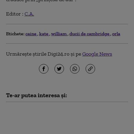
Editor :
C.A.
Etichete:
caine
kate
william
ducii de cambridge
orla
Urmărește știrile Digi24.ro și pe
Google News
Te-ar putea interesa și:
Amendă de 12.000 de lei pentru că a
abandonat un câine de talie mare pe
marginea drumului. Bărbatul îl adoptase
cu o săptămână în urmă