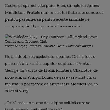
Cockerul spaniel este puiul Ellei, câinele lui James
Middleton. Fratele mai mic al lui Kate este cunoscut
pentru pasiunea sa pentru aceste animale de
companie, fiind proprietarul a șase câini.
Prințul George și Prințesa Charlotte. Sursa: Profimedia Images
De la adoptarea cockerului spaniel, Orla a fost o
prietenă devotată a copiilor cuplului - Prințul
George, în vârstă de 11 ani, Prințesa Charlotte, de
nouă ani, și Prințul Louis, de șase - și a fost chiar
inclusă în portretele de aniversare ale fiicei lor, în
2022 și 2023.
„Orla” este un nume de origine celtică care se
traduce prin „prințesă de aur”.