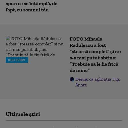
spun ce se întâmplă, de
fapt, cu somnul tău
FOTO Mihaela
Rădulescu a fost
”ștearsă complet” și nu
s-a mai putut abține:
DIGI SPORT
”Trebuie să le fie frică
de mine”
Descarcă aplicația Digi
Sport
Ultimele știri