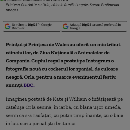
Prințesa Charlotte cu Orla, câinele familiei regale. Sursa: Profimedia
Images
Urmărește
Digi24
în Google
Adaugă
Digi24
ca sursă preferată în
Discover
Google
Prințul și Prințesa de Wales au oferit un mic tribut
câinelui lor, de Ziua Națională a Animalelor de
Companie. Cuplul regal a postat pe Instagram o
fotografie nouă cu cockerul lor spaniel, de culoare
neagră, Orla, pentru a marca evenimentul festiv,
anunță
BBC.
Imaginea postată de Kate și William o înfățișează pe
cățelușa Orla senină, în iarbă, cu blana ușor umedă,
semn că s-a răsfățat, cu puțin timp înainte, cu o baie
în lac, scriu jurnaliștii britanici.