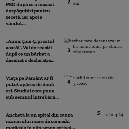
2
PSD după ce a încasat
despăgubiri pentru
secetă, iar apoi a
vândut...
„Anna, ţine-ţi prostul
acasă!”. Val de reacții
3
după ce un bărbat a
desenat o declarație...
Viața pe Pământ ar fi
4
putut apărea de două
ori. Studiul care pune
sub semnul întrebării...
5
Anchetă la un spital din cauza
numărului mare de concedii
medicale în plin sezon estival...