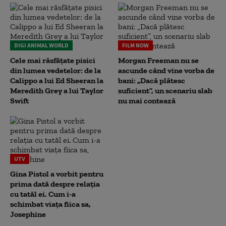
DIGI ANIMAL WORLD
FILM NOW
Cele mai răsfățate pisici
Morgan Freeman nu se
din lumea vedetelor: de la
ascunde când vine vorba de
Calippo a lui Ed Sheeran la
bani: „Dacă plătesc
Meredith Grey a lui Taylor
suficient”, un scenariu slab
Swift
nu mai contează
UTV
Gina Pistol a vorbit pentru
prima dată despre relația
cu tatăl ei. Cum i-a
schimbat viața fiica sa,
Josephine