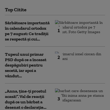
Top Citite
Sărbătoare importantă
în calendarul ortodox
1
pe 7 august: Ce tradiții
se respectă și cui...
Tupeul unui primar
2
PSD după ce a încasat
despăgubiri pentru
secetă, iar apoi a
vândut...
„Anna, ţine-ţi prostul
acasă!”. Val de reacții
3
după ce un bărbat a
desenat o declarație...