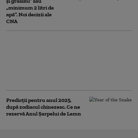
şi grăsimi” sau
„minimum 2 litri de
apă”. Noi decizii ale
CNA
Turiștii se tem să mai
viziteze Japonia după
ce o bandă desenată a
prezis un dezastru
major. Autorul a
prevestit și
cutremurul din 2011
Predicții pentru anul 2025,
după zodiacul chinezesc. Ce ne
rezervă Anul Șarpelui de Lemn