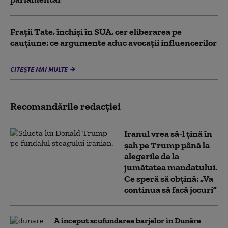
Frații Tate, închiși în SUA, cer eliberarea pe
cauțiune: ce argumente aduc avocații influencerilor
CITEȘTE MAI MULTE
Recomandările redacţiei
Iranul vrea să-l țină în
șah pe Trump până la
alegerile de la
jumătatea mandatului.
Ce speră să obțină: „Va
continua să facă jocuri”
A început scufundarea barjelor în Dunăre