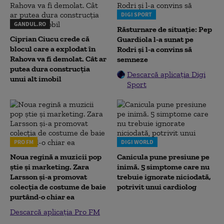
DIGI SPORT
GANDUL.RO
Răsturnare de situație: Pep
Ciprian Ciucu crede că
Guardiola l-a sunat pe
blocul care a explodat în
Rodri și l-a convins să
Rahova va fi demolat. Cât ar
semneze
putea dura construcția
Descarcă aplicația Digi
unui alt imobil
Sport
PRO FM
DIGI WORLD
Noua regină a muzicii pop
Canicula pune presiune pe
știe și marketing. Zara
inimă. 5 simptome care nu
Larsson și-a promovat
trebuie ignorate niciodată,
colecția de costume de baie
potrivit unui cardiolog
purtând-o chiar ea
Descarcă aplicația Pro FM