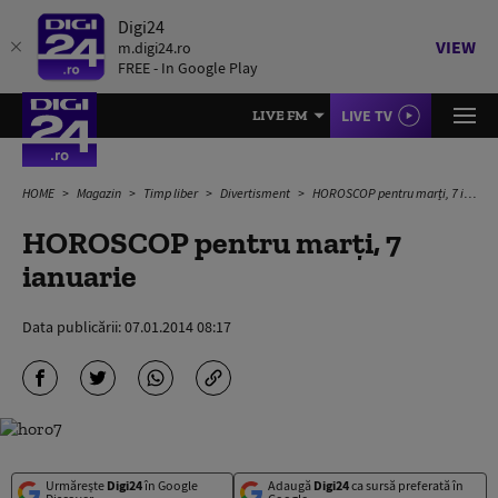
Digi24
VIEW
m.digi24.ro
FREE - In Google Play
LIVE TV
LIVE FM
HOME
Magazin
Timp liber
Divertisment
HOROSCOP pentru marți, 7 ianuarie
HOROSCOP pentru marți, 7
ianuarie
Data publicării:
07.01.2014 08:17
Urmărește
Digi24
în Google
Adaugă
Digi24
ca sursă preferată în