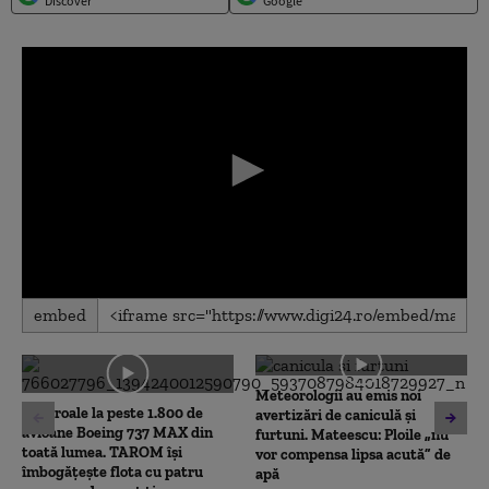
Discover
Google
0
embed
seconds
of
0
seconds
Meteorologii au emis noi
Controale la peste 1.800 de
avertizări de caniculă și
avioane Boeing 737 MAX din
furtuni. Mateescu: Ploile „nu
toată lumea. TAROM își
vor compensa lipsa acută” de
îmbogățește flota cu patru
apă