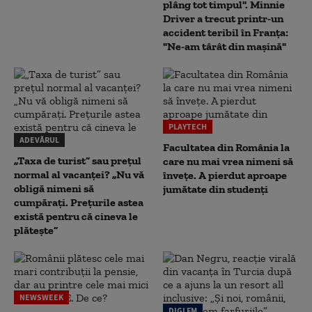
plâng tot timpul". Minnie
Driver a trecut printr-un
accident teribil în Franța:
"Ne-am târât din mașină"
PLAYTECH
ADEVĂRUL
Facultatea din România la
„Taxa de turist” sau prețul
care nu mai vrea nimeni să
normal al vacanței? „Nu vă
înveţe. A pierdut aproape
obligă nimeni să
jumătate din studenţi
cumpărați. Prețurile astea
există pentru că cineva le
plătește”
NEWSWEEK
DIGI FM