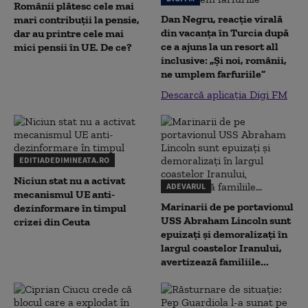
Românii plătesc cele mai
Dan Negru, reacție virală
mari contribuții la pensie,
din vacanța în Turcia după
dar au printre cele mai
ce a ajuns la un resort all
mici pensii în UE. De ce?
inclusive: „Și noi, românii,
ne umplem farfuriile”
Descarcă aplicația Digi FM
EDITIADEDIMINEATA.RO
Niciun stat nu a activat
ADEVARUL
mecanismul UE anti-
Marinarii de pe portavionul
dezinformare în timpul
USS Abraham Lincoln sunt
crizei din Ceuta
epuizați și demoralizați în
largul coastelor Iranului,
avertizează familiile...