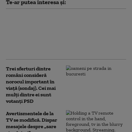
Te-ar putea interesa și:
Românii plătesc sute
de lei ca să-și afle ora
nașterii. Tarifele
cerute de maternități
pentru o informație
din arhivă
Trei sferturi dintre
români consideră
norocul important în
viață (sondaj). Cei mai
mulți dintre ei sunt
votanți PSD
Avertismentele de la
TV se modifică. Dispar
mesajele despre „sare