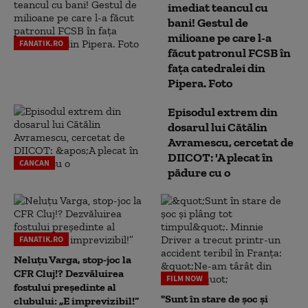
imediat teancul cu
bani! Gestul de
milioane pe care l-a
FANATIK.RO
făcut patronul FCSB în
fața catedralei din
Pipera. Foto
Episodul extrem din
dosarul lui Cătălin
Avramescu, cercetat de
DIICOT: 'A plecat în
CANCAN
pădure cu o
FANATIK.RO
Neluțu Varga, stop-joc la
CFR Cluj!? Dezvăluirea
FILM NOW
fostului președinte al
"Sunt în stare de șoc și
clubului: „E imprevizibil!”