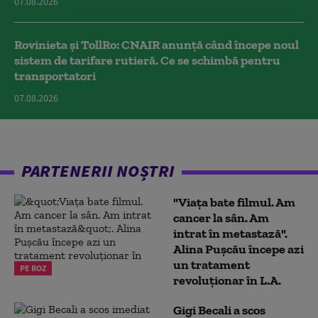
07.08.2026
Rovinieta și TollRo: CNAIR anunță când începe noul
sistem de tarifare rutieră. Ce se schimbă pentru
transportatori
07.08.2026
PARTENERII NOȘTRI
"Viața bate filmul. Am
cancer la sân. Am
intrat în metastază".
Alina Pușcău începe azi
un tratament
PE ROZ
revoluționar în L.A.
Gigi Becali a scos