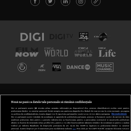
TERMENI ȘI CONDIȚII
POLITICA DE CONFIDENȚIALITATE
Nouă ne pasă ca datele tale personale să rămână confidențiale
Noi și partenerii noștri
30
stocăm și/sau accesăm informații pe dispozitivul dvs., precum identificatorii cookie unici pentru
prelucrarea datelor cu caracter personal. Puteți accepta sau gestiona alegerile dvs. făcând clic mai jos sau în orice moment, pe pagina
ABONARE DIGI TV
cu politica de confidențialitate. Aceste alegeri vor fi raportate partenerilor noștri și nu vă vor afecta navigarea.
Mai multe detalii
Noi si partenerii nostri (retelele de socializare si agentiile de publicitate partenere, precum si furnizorii nostri de servicii de date
analitice) prelucram date pentru a permite website-ului sa functioneze, pentru a personaliza continutul si anunturile publicitare
GESTIONAȚI PREFERINȚELE
afisate in functie de interesele si/sau profilul dvs., pentru a va oferi functionalitati aferente retelelor de socializare si pentru a analiza
traficul pe website. Beneficiati de drepturile prevazute de art. 15-22 din GDPR in legatura cu prelucrarea datelor cu caracter
personal. Aceste drepturi pot fi exercitate prin modalitatea indicata
aici
. Prin click pe “ACCEPT TOATE”, acceptati folosirea tuturor
CODUL DIGI24