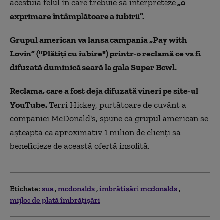
acestuia felul în care trebuie să interpreteze
„o
exprimare întâmplătoare a iubirii”.
Grupul american va lansa campania „Pay with
Lovin” ("Plătiţi cu iubire") printr-o reclamă ce va fi
difuzată duminică seară la gala Super Bowl.
Reclama, care a fost deja difuzată vineri pe site-ul
YouTube.
Terri Hickey, purtătoare de cuvânt a
companiei McDonald's, spune că grupul american se
aşteaptă ca aproximativ 1 milion de clienţi să
beneficieze de această ofertă insolită.
Etichete:
sua
mcdonalds
imbrățișări mcdonalds
mijloc de plată îmbrățișări