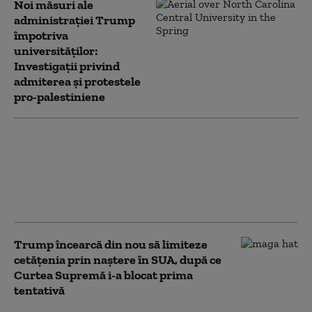
Noi măsuri ale
administrației Trump
împotriva
universităților:
Investigații privind
admiterea și protestele
pro-palestiniene
Serviciile secrete
americane avertizează
că Putin ar putea ataca
o țară NATO încă din
această toamnă (WSJ)
Trump încearcă din nou să limiteze
cetățenia prin naștere în SUA, după ce
Curtea Supremă i-a blocat prima
tentativă