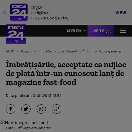
Digi24
VIEW
m.digi24.ro
FREE - In Google Play
LIVE TV
LIVE FM
HOME
Magazin
Timp liber
Divertisment
Îmbrăţişările, acceptate ca mijloc de plată într-un cunoscut lanţ de magazine fast-food
Îmbrăţişările, acceptate ca mijloc
de plată într-un cunoscut lanţ de
magazine fast-food
Data publicării:
31.01.2015 15:51
Foto: Gulliver/Getty Images