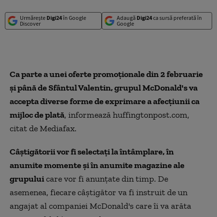
Urmărește
Digi24
în Google
Adaugă
Digi24
ca sursă preferată în
Discover
Google
Ca parte a unei oferte promoţionale din 2 februarie
şi până de Sfântul Valentin, grupul McDonald's va
accepta diverse forme de exprimare a afecţiunii ca
mijloc de plată
, informează huffingtonpost.com,
citat de Mediafax.
Câştigătorii vor fi selectaţi la întâmplare, în
anumite momente şi în anumite magazine ale
grupului
care vor fi anunţate din timp. De
asemenea, fiecare câştigător va fi instruit de un
angajat al companiei McDonald's care îi va arăta