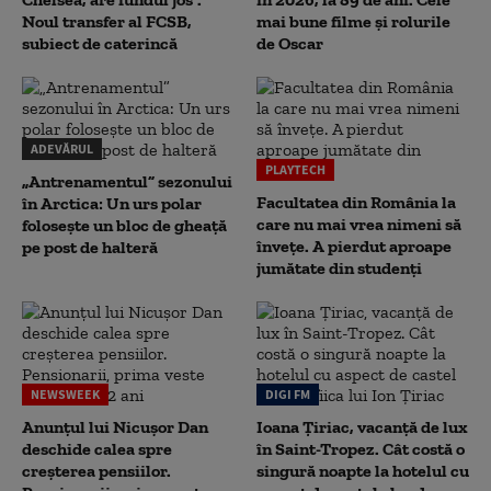
Noul transfer al FCSB,
mai bune filme și rolurile
subiect de caterincă
de Oscar
ADEVĂRUL
PLAYTECH
„Antrenamentul” sezonului
Facultatea din România la
în Arctica: Un urs polar
care nu mai vrea nimeni să
folosește un bloc de gheață
înveţe. A pierdut aproape
pe post de halteră
jumătate din studenţi
NEWSWEEK
DIGI FM
Anunțul lui Nicușor Dan
Ioana Țiriac, vacanță de lux
deschide calea spre
în Saint-Tropez. Cât costă o
creșterea pensiilor.
singură noapte la hotelul cu