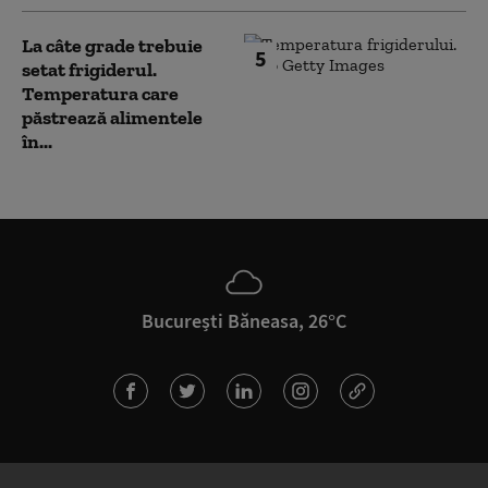
La câte grade trebuie
5
setat frigiderul.
Temperatura care
păstrează alimentele
în...
București Băneasa, 26°C