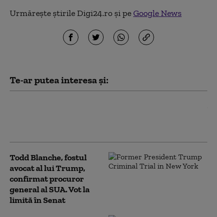
Urmărește știrile Digi24.ro și pe
Google News
Te-ar putea interesa și:
Iranul pune o condiție Statelor
Unite pentru deblocarea
Strâmtorii Ormuz
Todd Blanche, fostul
avocat al lui Trump,
confirmat procuror
general al SUA. Vot la
limită în Senat