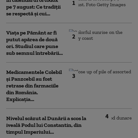
în calendarul ortodox
1
pe 7 august: Ce tradiții
se respectă și cui...
Viața pe Pământ ar fi
2
putut apărea de două
ori. Studiul care pune
sub semnul întrebării...
Medicamentele Colebil
3
și Panzcebil au fost
retrase din farmaciile
din România.
Explicația...
4
Nivelul scăzut al Dunării a scos la
iveală Podul lui Constantin, din
timpul Imperiului...