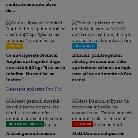
cantitate semnificativă
de...
PRO FM
DIGI WORLD
Ce nu-i lipsește Monicăi
Rinichii, printre primii
Anghel din frigider, după
afectați de caniculă. Câtă
ce a slăbit 40 kg: “Știu ce să
apă trebuie să bem, de fapt,
mănânc. Nu mai fac ca
vara și la ce alimente să fim
înainte”
atenți
Descarcă aplicația Pro FM
DIGI ANIMAL WORLD
FILM NOW
A lăsat geamul mașinii
Matt Damon, eclipsat de