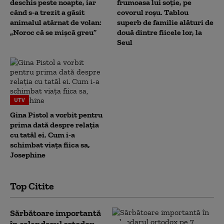
deschis peste noapte, iar
frumoasa lui soție, pe
când s-a trezit a găsit
covorul roșu. Tablou
animalul atârnat de volan:
superb de familie alături de
„Noroc că se mișcă greu”
două dintre fiicele lor, la
Seul
UTV
Gina Pistol a vorbit pentru
prima dată despre relația
cu tatăl ei. Cum i-a
schimbat viața fiica sa,
Josephine
Top Citite
Sărbătoare importantă