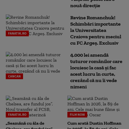
nouă direcție
Revine Romanchuk!
Schimbări importante
la Universitatea
FANATIK.RO
Craiova pentru meciul
cu FC Argeş. Exclusiv
4.000 lei amendă
tuturor românilor care
locuiesc la casă și fac
acest lucru în curte,
CANCAN
crezând că nu îi vede
nimeni
FANATIK.RO
FILM NOW
„Seamănă cu ăla de
Cum arată Dustin Hoffman
Chelsea, are fundul jos”.
în 2026, la 89 de ani. Cele