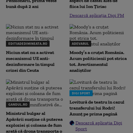
Pensionarii, prima veste
aspect de castel ales de
bună după 2 ani
fiica lui Ion Țiriac
Descarcă aplicația Digi FM
EDITIADEDIMINEATA.RO
ADEVARUL
Niciun stat nu a activat
Moody’s a cruțat România.
mecanismul UE anti-
Acum politicienii pot strica
dezinformare în timpul
tot. Avertismentul
crizei din Ceuta
analiștilor
DIGI SPORT
Lovitură de teatru în cazul
GANDUL.RO
transferului lui Rodri!
Ministrul bulgar al
Anunț pe prima pagină
Apărării susține că puterea
Descarcă aplicația Digi
exploziei și coloana de fum
Sport
arată că drona transporta o