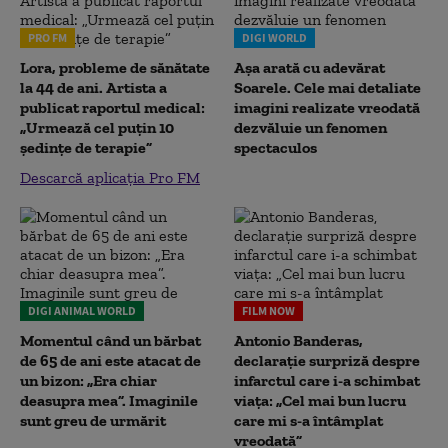
PRO FM
DIGI WORLD
Lora, probleme de sănătate
Așa arată cu adevărat
la 44 de ani. Artista a
Soarele. Cele mai detaliate
publicat raportul medical:
imagini realizate vreodată
„Urmează cel puțin 10
dezvăluie un fenomen
ședințe de terapie”
spectaculos
Descarcă aplicația Pro FM
DIGI ANIMAL WORLD
FILM NOW
Momentul când un bărbat
Antonio Banderas,
de 65 de ani este atacat de
declarație surpriză despre
un bizon: „Era chiar
infarctul care i-a schimbat
deasupra mea”. Imaginile
viața: „Cel mai bun lucru
sunt greu de urmărit
care mi s-a întâmplat
vreodată”