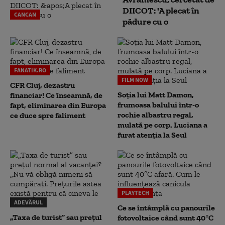
DIICOT: 'A plecat în
CANCAN
pădure cu o
FANATIK.RO
FILM NOW
CFR Cluj, dezastru
Soția lui Matt Damon,
financiar! Ce înseamnă, de
frumoasa balului într-o
fapt, eliminarea din Europa
rochie albastru regal,
ce duce spre faliment
mulată pe corp. Luciana a
furat atenția la Seul
PLAYTECH
ADEVĂRUL
Ce se întâmplă cu panourile
„Taxa de turist” sau prețul
fotovoltaice când sunt 40°C