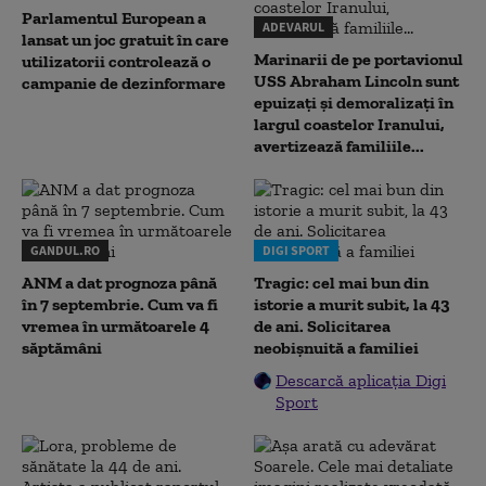
Parlamentul European a
ADEVARUL
lansat un joc gratuit în care
Marinarii de pe portavionul
utilizatorii controlează o
USS Abraham Lincoln sunt
campanie de dezinformare
epuizați și demoralizați în
largul coastelor Iranului,
avertizează familiile...
GANDUL.RO
DIGI SPORT
ANM a dat prognoza până
Tragic: cel mai bun din
în 7 septembrie. Cum va fi
istorie a murit subit, la 43
vremea în următoarele 4
de ani. Solicitarea
săptămâni
neobișnuită a familiei
Descarcă aplicația Digi
Sport