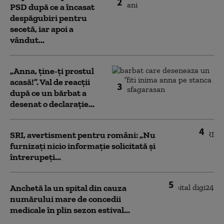
2
PSD după ce a încasat
despăgubiri pentru
secetă, iar apoi a
vândut...
„Anna, ţine-ţi prostul
acasă!”. Val de reacții
3
după ce un bărbat a
desenat o declarație...
4
SRI, avertisment pentru români: „Nu
furnizați nicio informație solicitată și
întrerupeți...
5
Anchetă la un spital din cauza
numărului mare de concedii
medicale în plin sezon estival...