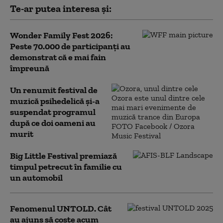
Te-ar putea interesa și:
Wonder Family Fest 2026:
Peste 70.000 de participanți au
demonstrat că e mai fain
împreună
Un renumit festival de
muzică psihedelică și-a
suspendat programul
după ce doi oameni au
murit
Big Little Festival premiază
timpul petrecut în familie cu
un automobil
Fenomenul UNTOLD. Cât
au ajuns să coste acum