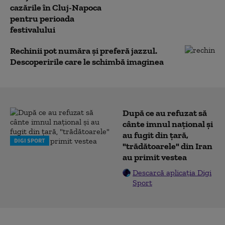
cazările în Cluj-Napoca
pentru perioada
festivalului
Rechinii pot număra și preferă jazzul.
Descoperirile care le schimbă imaginea
După ce au refuzat să
cânte imnul naţional şi
au fugit din ţară,
DIGI SPORT
"trădătoarele" din Iran
au primit vestea
Descarcă aplicația Digi
Sport