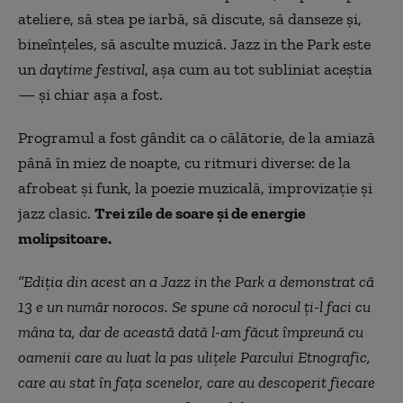
ateliere, să stea pe iarbă, să discute, să danseze și,
bineînțeles, să asculte muzică. Jazz in the Park este
un
daytime festival
, așa cum au tot subliniat aceștia
— și chiar așa a fost.
Programul a fost gândit ca o călătorie, de la amiază
până în miez de noapte, cu ritmuri diverse: de la
afrobeat și funk, la poezie muzicală, improvizație și
jazz clasic.
Trei zile de soare și de energie
molipsitoare.
”Ediția din acest an a Jazz in the Park a demonstrat că
13 e un număr norocos. Se spune că norocul ți-l faci cu
mâna ta, dar de această dată l-am făcut împreună cu
oamenii care au luat la pas ulițele Parcului Etnografic,
care au stat în fața scenelor, care au descoperit fiecare