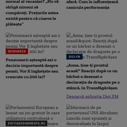
normal al vacanței? „Nu vă
afară. Cum le influențează
obligă nimeni să
canicula performanța
cumpărați. Prețurile astea
există pentru că cineva le
plătește”
NEWSWEEK
DIGI FM
Pensionarii așteaptă azi o
„Anna, ţine-ţi prostul
decizie importantă despre
acasă!" Reacţii după ce un
pensii. Vor fi înghețate sau
bărbat a desenat o
crescute cu 200 lei?
declaraţie de dragoste pe o
stâncă, în Transfăgărăşan
Descarcă aplicația Digi FM
EDITIADEDIMINEATA.RO