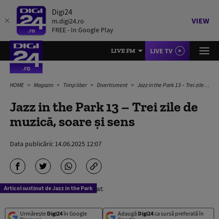
Digi24
VIEW
m.digi24.ro
FREE - In Google Play
LIVE TV
LIVE FM
HOME
Magazin
Timp liber
Divertisment
Jazz in the Park 13 – Trei zile de muzică, soare și sens
Jazz in the Park 13 – Trei zile de
muzică, soare și sens
Data publicării:
14.06.2025 12:07
Articol sustinut de Jazz in the Park
Urmărește
Digi24
în Google
Adaugă
Digi24
ca sursă preferată în