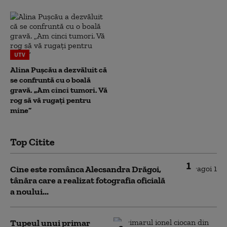
UTV
Alina Pușcău a dezvăluit că
se confruntă cu o boală
gravă. „Am cinci tumori. Vă
rog să vă rugați pentru
mine”
Top Citite
1
Cine este românca Alecsandra Drăgoi,
tânăra care a realizat fotografia oficială
a noului...
Tupeul unui primar