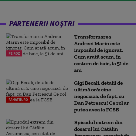
PARTENERII NOȘTRI
Transformarea
Andreei Marin este
imposibil de ignorat.
PE ROZ
Cum arată acum, în
costum de baie, la 51 de
ani
Gigi Becali, detalii de
ultimă oră: cine
negociază, de fapt, cu
FANATIK.RO
Dan Petrescu! Ce rol ar
putea avea la FCSB
Episodul extrem din
dosarul lui Cătălin
Avramescu, cercetat de