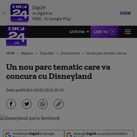
Digi24
VIEW
m.digi24.ro
FREE - In Google Play
LIVE TV
LIVE FM
HOME
Magazin
Timp liber
Divertisment
Un nou parc tematic care va concura cu Disneyland
Un nou parc tematic care va
concura cu Disneyland
Data publicării:
03.05.2016 20:19
Urmărește
Digi24
în Google
Adaugă
Digi24
ca sursă preferată în