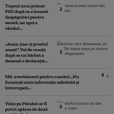
Tupeul unui primar
2
PSD după ce a încasat
despăgubiri pentru
secetă, iar apoi a
vândut...
„Anna, ţine-ţi prostul
acasă!”. Val de reacții
3
după ce un bărbat a
desenat o declarație...
4
SRI, avertisment pentru români: „Nu
furnizați nicio informație solicitată și
întrerupeți...
Viața pe Pământ ar fi
5
putut apărea de două