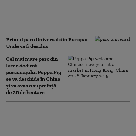
O femeie a murit la
Disneyland, după ce a vizitat
celebra atracție „Haunted
Mansion”
Primul parc Universal din Europa:
Unde va fi deschis
Cel mai mare parc din
lume dedicat
personajului Peppa Pig
se va deschide în China
și va avea o suprafață
de 20 de hectare
Un tren care
transporta
europarlamentari la
Strasbourg a ajuns din