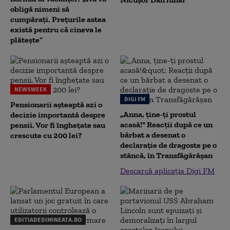
obligă nimeni să
cumpărați. Prețurile astea
există pentru că cineva le
plătește”
NEWSWEEK
DIGI FM
Pensionarii așteaptă azi o
„Anna, ţine-ţi prostul
decizie importantă despre
acasă!" Reacţii după ce un
pensii. Vor fi înghețate sau
bărbat a desenat o
crescute cu 200 lei?
declaraţie de dragoste pe o
stâncă, în Transfăgărăşan
Descarcă aplicația Digi FM
EDITIADEDIMINEATA.RO