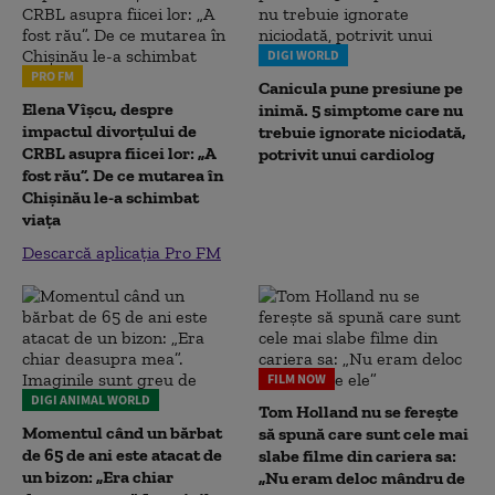
DIGI WORLD
PRO FM
Canicula pune presiune pe
Elena Vîșcu, despre
inimă. 5 simptome care nu
impactul divorțului de
trebuie ignorate niciodată,
CRBL asupra fiicei lor: „A
potrivit unui cardiolog
fost rău”. De ce mutarea în
Chișinău le-a schimbat
viața
Descarcă aplicația Pro FM
FILM NOW
DIGI ANIMAL WORLD
Tom Holland nu se ferește
Momentul când un bărbat
să spună care sunt cele mai
de 65 de ani este atacat de
slabe filme din cariera sa:
un bizon: „Era chiar
„Nu eram deloc mândru de