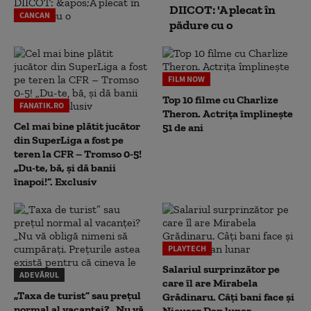
DIICOT: 'A plecat în
CANCAN
pădure cu o
FILM NOW
Top 10 filme cu Charlize
FANATIK.RO
Theron. Actrița împlinește
Cel mai bine plătit jucător
51 de ani
din SuperLiga a fost pe
teren la CFR – Tromso 0-5!
„Du-te, bă, și dă banii
înapoi!”. Exclusiv
PLAYTECH
Salariul surprinzător pe
ADEVĂRUL
care îl are Mirabela
„Taxa de turist” sau prețul
Grădinaru. Câţi bani face şi
normal al vacanței? „Nu vă
Nicuşor Dan lunar