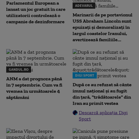
Parlamentul European a
ADEVARUL
lansat un joc gratuit în care
Marinarii de pe portavionul
utilizatorii controlează o
USS Abraham Lincoln sunt
campanie de dezinformare
epuizați și demoralizați în
largul coastelor Iranului,
avertizează familiile...
GANDUL.RO
DIGI SPORT
ANM a dat prognoza până
După ce au refuzat să cânte
în 7 septembrie. Cum va fi
imnul naţional şi au fugit
vremea în următoarele 4
din ţară, "trădătoarele" din
săptămâni
Iran au primit vestea
Descarcă aplicația Digi
Sport