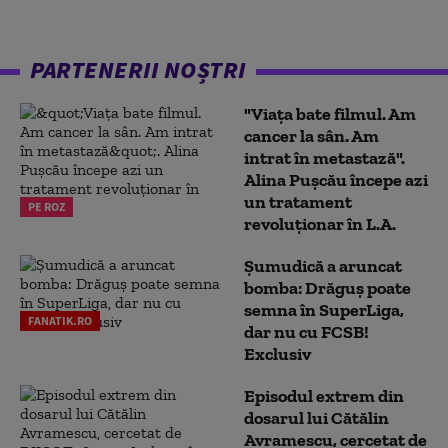
PARTENERII NOȘTRI
"Viața bate filmul. Am
cancer la sân. Am
intrat în metastază".
Alina Pușcău începe azi
un tratament
PE ROZ
revoluționar în L.A.
Șumudică a aruncat
bomba: Drăguș poate
semna în SuperLiga,
FANATIK.RO
dar nu cu FCSB!
Exclusiv
Episodul extrem din
dosarul lui Cătălin
Avramescu, cercetat de