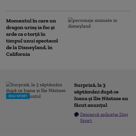
greșeală la Disneyland
Momentul în care un
dragon uriaş ia foc şi
arde ca o torţă în
timpul unui spectacol
de la Disneyland, în
California
Surpriză, la 3
săptămâni după ce
DIGI SPORT
Ioana și Ilie Năstase au
făcut anunțul
Descarcă aplicația Digi
Sport