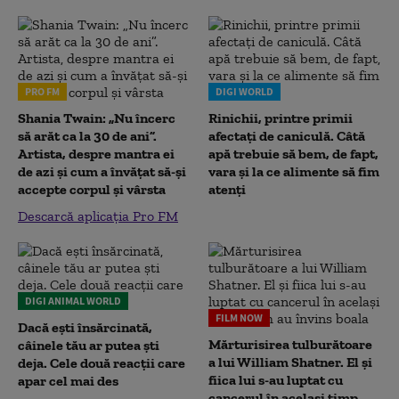
PRO FM
DIGI WORLD
Shania Twain: „Nu încerc
Rinichii, printre primii
să arăt ca la 30 de ani”.
afectați de caniculă. Câtă
Artista, despre mantra ei
apă trebuie să bem, de fapt,
de azi și cum a învățat să-și
vara și la ce alimente să fim
accepte corpul și vârsta
atenți
Descarcă aplicația Pro FM
DIGI ANIMAL WORLD
FILM NOW
Dacă ești însărcinată,
Mărturisirea tulburătoare
câinele tău ar putea ști
a lui William Shatner. El și
deja. Cele două reacții care
fiica lui s-au luptat cu
apar cel mai des
cancerul în același timp.