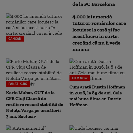
de la FC Barcelona
4.000 lei amendă
tuturor românilor care
locuiesc la casă și fac
acest lucru în curte,
CANCAN
crezând că nu îi vede
nimeni
FILM NOW
FANATIK.RO
Cum arată Dustin Hoffman
Karlo Muhar, OUT de la
în 2026, la 89 de ani. Cele
CFR Cluj! Clauză de
mai bune filme cu Dustin
reziliere record stabilită de
Hoffman
Neluțu Varga pe următorii
3 ani. Exclusiv