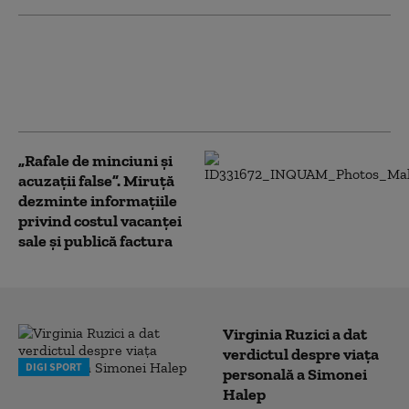
(P) Vacanță în SUA fără griji:
Cum alegi asigurarea de
călătorie potrivită și ce
aspecte trebuie să ai în vedere
„Rafale de minciuni şi
acuzaţii false”. Miruţă
dezminte informaţiile
privind costul vacanţei
sale şi publică factura
Virginia Ruzici a dat
verdictul despre viața
DIGI SPORT
personală a Simonei
Halep