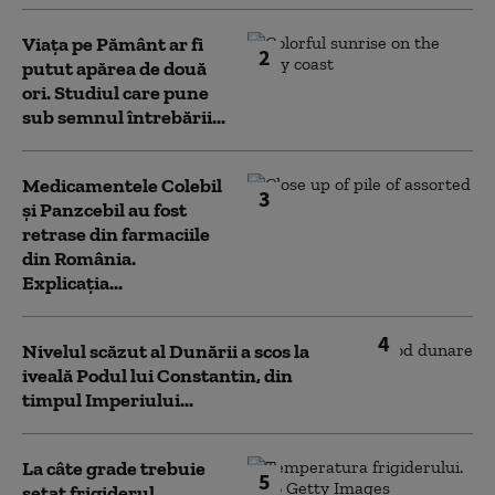
Viața pe Pământ ar fi
2
putut apărea de două
ori. Studiul care pune
sub semnul întrebării...
Medicamentele Colebil
3
și Panzcebil au fost
retrase din farmaciile
din România.
Explicația...
4
Nivelul scăzut al Dunării a scos la
iveală Podul lui Constantin, din
timpul Imperiului...
La câte grade trebuie
5
setat frigiderul.