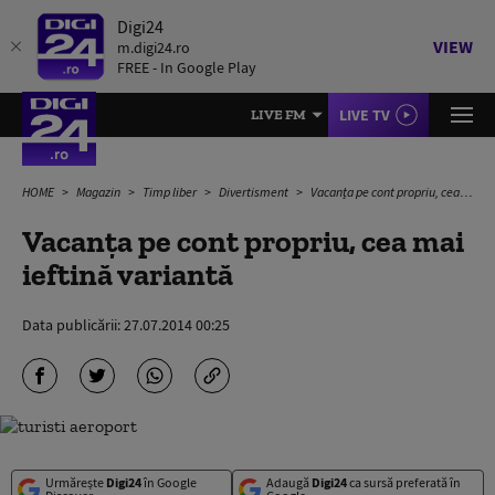
Digi24
VIEW
m.digi24.ro
FREE - In Google Play
LIVE TV
LIVE FM
HOME
Magazin
Timp liber
Divertisment
Vacanța pe cont propriu, cea mai ieftină variantă
Vacanța pe cont propriu, cea mai
ieftină variantă
Data publicării:
27.07.2014 00:25
Urmărește
Digi24
în Google
Adaugă
Digi24
ca sursă preferată în