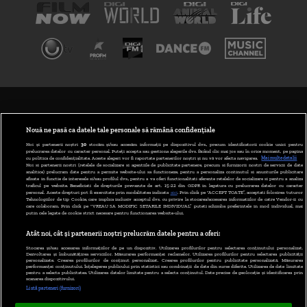
TERMENI ȘI CONDIȚII
POLITICA DE CONFIDENȚIALITATE
Nouă ne pasă ca datele tale personale să rămână confidențiale
Noi și partenerii noștri
30
stocăm și/sau accesăm informații pe dispozitivul dvs., precum identificatorii cookie unici pentru
prelucrarea datelor cu caracter personal. Puteți accepta sau gestiona alegerile dvs. făcând clic mai jos sau în orice moment, pe pagina
ABONARE DIGI TV
cu politica de confidențialitate. Aceste alegeri vor fi raportate partenerilor noștri și nu vă vor afecta navigarea.
Mai multe detalii
Noi si partenerii nostri (retelele de socializare si agentiile de publicitate partenere, precum si furnizorii nostri de servicii de date
analitice) prelucram date pentru a permite website-ului sa functioneze, pentru a personaliza continutul si anunturile publicitare
GESTIONAȚI PREFERINȚELE
afisate in functie de interesele si/sau profilul dvs., pentru a va oferi functionalitati aferente retelelor de socializare si pentru a analiza
traficul pe website. Beneficiati de drepturile prevazute de art. 15-22 din GDPR in legatura cu prelucrarea datelor cu caracter
personal. Aceste drepturi pot fi exercitate prin modalitatea indicata
aici
. Prin click pe “ACCEPT TOATE”, acceptati folosirea tuturor
CODUL DIGI24
Tehnologiilor de tip Cookie, care implica inclusiv acceptul dvs. cu privire la stocarea/accesarea informatiilor de catre Vendor-ii cu
care colaboram. Prin click pe “VREAU SA MODIFIC SETARILE INDIVIDUAL” puteti schimba preferintele in mod individual, mai
putin cele legate de cookie strict necesare pentru functionarea website-ului.
CAMERE WEB
Atât noi, cât și partenerii noștri prelucrăm datele pentru a oferi:
CONTACT/INFO
Stocarea și/sau accesarea informațiilor de pe un dispozitiv. Utilizarea profilurilor pentru selectarea conținutului personalizat.
Dezvoltarea și îmbunătățirea serviciilor. Măsurarea performanței reclamelor. Utilizarea profilurilor pentru selectarea publicității
personalizate. Crearea profilurilor de conținut personalizat. Crearea profilurilor pentru publicitate personalizată. Măsurarea
performanței conținutului. Înțelegerea publicului prin statistici sau combinații de date din surse diferite. Utilizarea de date limitate
pentru a selecta publicitatea. Utilizarea datelor limitate pentru a selecta conținutul. Date precise de geolocație și identificarea prin
VERSIUNE DESKTOP
scanarea dispozitivului.
Listă parteneri (furnizori)