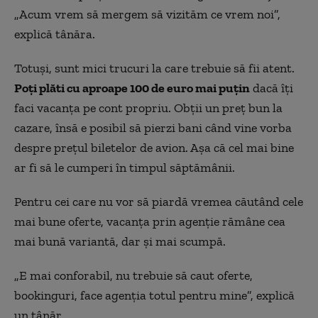
„Acum vrem să mergem să vizităm ce vrem noi”,
explică tânăra.
Totuşi, sunt mici trucuri la care trebuie să fii atent.
Poți plăti cu aproape 100 de euro mai puțin
dacă îți
faci vacanța pe cont propriu. Obții un preț bun la
cazare, însă e posibil să pierzi bani când vine vorba
despre prețul biletelor de avion. Așa că cel mai bine
ar fi să le cumperi în timpul săptămânii.
Pentru cei care nu vor să piardă vremea căutând cele
mai bune oferte, vacanţa prin agenţie rămâne cea
mai bună variantă, dar şi mai scumpă.
„E mai conforabil, nu trebuie să caut oferte,
bookinguri, face agenția totul pentru mine”, explică
un tânăr.