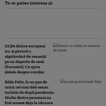
Te-ar putea interesa și:
Avion cu turiști, prăbușit la situl
liniilor Nazca, în Peru. Toate
persoanele aflate la bord au
murit
27,5% dintre europeni
nu-şi permit o
săptămână de vacanţă
pe an departe de casă
(Eurostat). Ce spun
datele despre români
Băile Felix, la un pas de
criză: cel mai slab sezon
turistic de după pandemie.
Multe dintre pensiuni au
fost scoase deja la vânzare