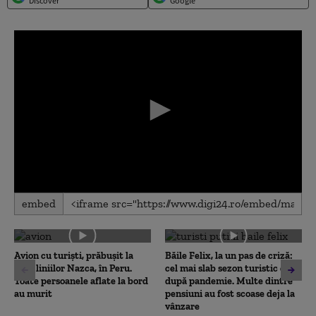
Discover
Google
0
embed
seconds
of
0
seconds
Avion cu turiști, prăbușit la
Băile Felix, la un pas de criză:
situl liniilor Nazca, în Peru.
cel mai slab sezon turistic de
Toate persoanele aflate la bord
după pandemie. Multe dintre
au murit
pensiuni au fost scoase deja la
vânzare