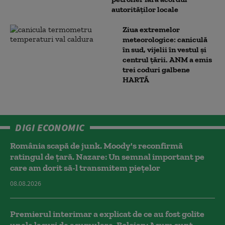
autorităților locale
Ziua extremelor
meteorologice: caniculă
în sud, vijelii în vestul și
centrul țării. ANM a emis
trei coduri galbene
HARTĂ
DIGI ECONOMIC
România scapă de junk. Moody's reconfirmă
ratingul de țară. Nazare: Un semnal important pe
care am dorit să-l transmitem piețelor
08.08.2026
Premierul interimar a explicat de ce au fost golite
unele lacuri de acumulare. Bolojan: Acum sunt