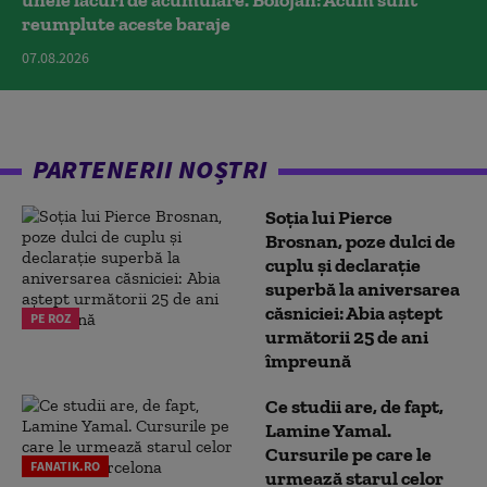
reumplute aceste baraje
07.08.2026
PARTENERII NOȘTRI
Soția lui Pierce
Brosnan, poze dulci de
cuplu și declarație
superbă la aniversarea
căsniciei: Abia aștept
PE ROZ
următorii 25 de ani
împreună
Ce studii are, de fapt,
Lamine Yamal.
Cursurile pe care le
FANATIK.RO
urmează starul celor