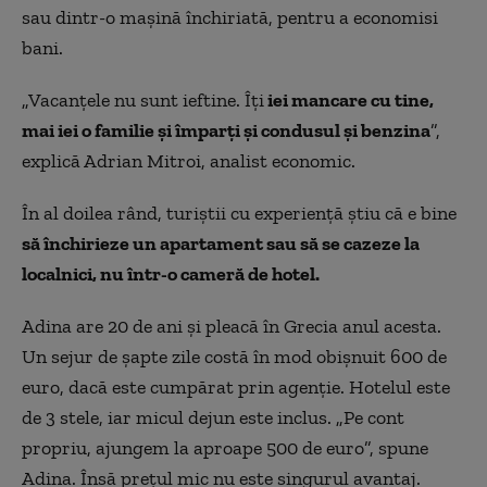
sau dintr-o maşină închiriată, pentru a economisi
bani.
„
Vacanțele nu sunt ieftine. Îți
iei mancare cu tine,
mai iei o familie și împarți și condusul și benzina
”,
explică Adrian Mitroi, analist economic.
În al doilea rând, turiştii cu experienţă ştiu că e bine
să închirieze un apartament sau să se cazeze la
localnici, nu într-o cameră de hotel.
Adina are 20 de ani şi pleacă în Grecia anul acesta.
Un sejur de șapte zile costă în mod obişnuit 600 de
euro, dacă este cumpărat prin agenţie. Hotelul este
de 3 stele, iar micul dejun este inclus. „Pe cont
propriu, ajungem la aproape 500 de euro”, spune
Adina. Însă preţul mic nu este singurul avantaj.