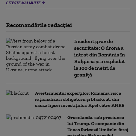
CITEȘTE MAI MULTE
Recomandările redacţiei
Incident grav de
securitate: O dronă a
intrat din România în
Bulgaria şi a explodat
la 100 de metri de
graniţă
Avertismentul experților: România riscă
raționalizări obligatorii și blackout, din
cauza lipsei investițiilor. Apel către ANRE
Groenlanda, sub presiunea
lui Trump. O companie din
Texas forțează limitele: foraj
petrolier fără acordul