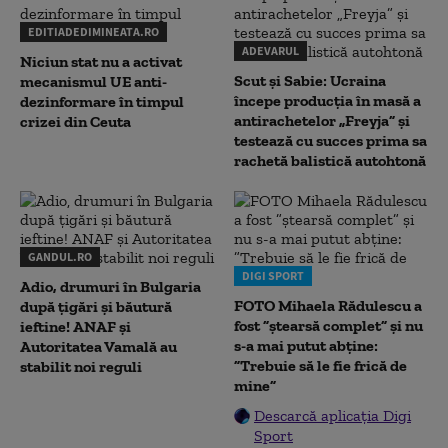
EDITIADEDIMINEATA.RO
ADEVARUL
Niciun stat nu a activat
Scut și Sabie: Ucraina
mecanismul UE anti-
începe producția în masă a
dezinformare în timpul
antirachetelor „Freyja” și
crizei din Ceuta
testează cu succes prima sa
rachetă balistică autohtonă
GANDUL.RO
DIGI SPORT
Adio, drumuri în Bulgaria
FOTO Mihaela Rădulescu a
după țigări și băutură
fost ”ștearsă complet” și nu
ieftine! ANAF și
s-a mai putut abține:
Autoritatea Vamală au
”Trebuie să le fie frică de
stabilit noi reguli
mine”
Descarcă aplicația Digi
Sport