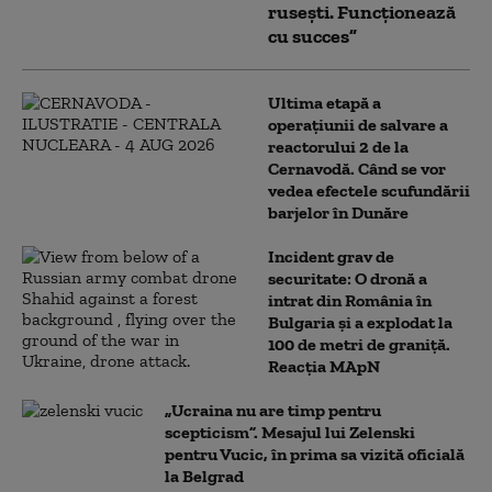
rusești. Funcționează
cu succes”
Ultima etapă a
operațiunii de salvare a
reactorului 2 de la
Cernavodă. Când se vor
vedea efectele scufundării
barjelor în Dunăre
Incident grav de
securitate: O dronă a
intrat din România în
Bulgaria şi a explodat la
100 de metri de graniţă.
Reacția MApN
„Ucraina nu are timp pentru
scepticism”. Mesajul lui Zelenski
pentru Vucic, în prima sa vizită oficială
la Belgrad