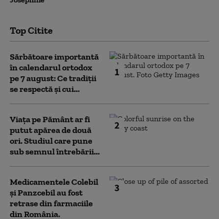
Top Citite
Sărbătoare importantă
în calendarul ortodox
1
pe 7 august: Ce tradiții
se respectă și cui...
Viața pe Pământ ar fi
2
putut apărea de două
ori. Studiul care pune
sub semnul întrebării...
Medicamentele Colebil
3
și Panzcebil au fost
retrase din farmaciile
din România.