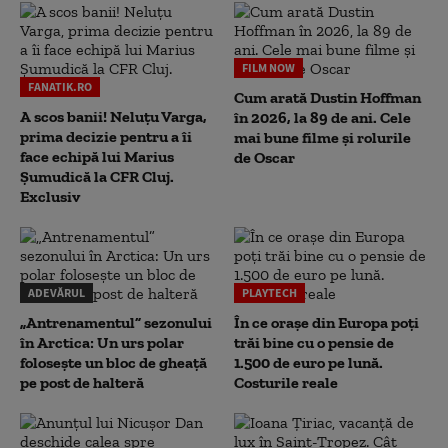
FILM NOW
FANATIK.RO
Cum arată Dustin Hoffman
A scos banii! Neluțu Varga,
în 2026, la 89 de ani. Cele
prima decizie pentru a îi
mai bune filme și rolurile
face echipă lui Marius
de Oscar
Șumudică la CFR Cluj.
Exclusiv
ADEVĂRUL
PLAYTECH
„Antrenamentul” sezonului
În ce orașe din Europa poți
în Arctica: Un urs polar
trăi bine cu o pensie de
folosește un bloc de gheață
1.500 de euro pe lună.
pe post de halteră
Costurile reale