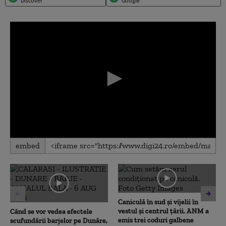
Discover
Google
0
embed
seconds
of
0
seconds
Caniculă în sud și vijelii în
vestul și centrul țării. ANM a
Când se vor vedea efectele
emis trei coduri galbene
scufundării barjelor pe Dunăre,