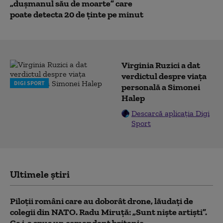
„dușmanul său de moarte” care
poate detecta 20 de ținte pe minut
Virginia Ruzici a dat
verdictul despre viața
DIGI SPORT
personală a Simonei
Halep
Descarcă aplicația Digi
Sport
Ultimele știri
Piloții români care au doborât drone, lăudați de
colegii din NATO. Radu Miruță: „Sunt niște artiști”.
Ce i-a spus un comandant britanic