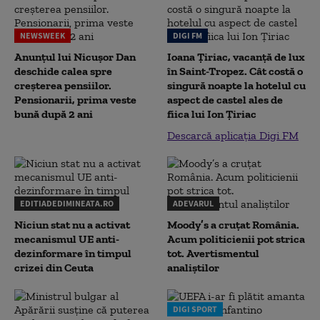
NEWSWEEK
DIGI FM
Anunțul lui Nicușor Dan
Ioana Țiriac, vacanță de lux
deschide calea spre
în Saint-Tropez. Cât costă o
creșterea pensiilor.
singură noapte la hotelul cu
Pensionarii, prima veste
aspect de castel ales de
bună după 2 ani
fiica lui Ion Țiriac
Descarcă aplicația Digi FM
EDITIADEDIMINEATA.RO
ADEVARUL
Niciun stat nu a activat
Moody’s a cruțat România.
mecanismul UE anti-
Acum politicienii pot strica
dezinformare în timpul
tot. Avertismentul
crizei din Ceuta
analiștilor
DIGI SPORT