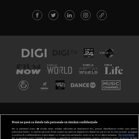
TERMENI ȘI CONDIȚII
POLITICA DE CONFIDENȚIALITATE
Nouă ne pasă ca datele tale personale să rămână confidențiale
Noi și partenerii noștri
30
stocăm și/sau accesăm informații pe dispozitivul dvs., precum identificatorii cookie unici pentru
prelucrarea datelor cu caracter personal. Puteți accepta sau gestiona alegerile dvs. făcând clic mai jos sau în orice moment, pe pagina
ABONARE DIGI TV
cu politica de confidențialitate. Aceste alegeri vor fi raportate partenerilor noștri și nu vă vor afecta navigarea.
Mai multe detalii
Noi si partenerii nostri (retelele de socializare si agentiile de publicitate partenere, precum si furnizorii nostri de servicii de date