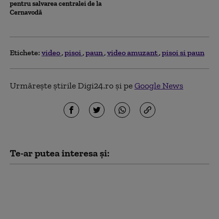
pentru salvarea centralei de la
Cernavodă
Etichete:
video
pisoi
paun
video amuzant
pisoi si paun
Urmărește știrile Digi24.ro și pe
Google News
Te-ar putea interesa și:
Preşedintele SUA a publicat un
videoclip generat de IA în care apare ca
doctor care vindecă „sindromul
delirant anti-Trump” la vedete