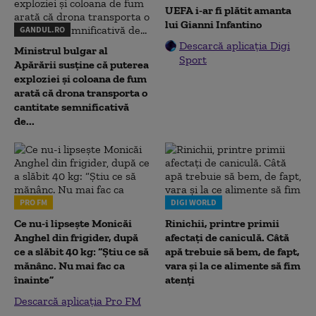
UEFA i-ar fi plătit amanta
lui Gianni Infantino
GANDUL.RO
Descarcă aplicația Digi
Ministrul bulgar al
Sport
Apărării susține că puterea
exploziei și coloana de fum
arată că drona transporta o
cantitate semnificativă
de...
PRO FM
DIGI WORLD
Ce nu-i lipsește Monicăi
Rinichii, printre primii
Anghel din frigider, după
afectați de caniculă. Câtă
ce a slăbit 40 kg: “Știu ce să
apă trebuie să bem, de fapt,
mănânc. Nu mai fac ca
vara și la ce alimente să fim
înainte”
atenți
Descarcă aplicația Pro FM