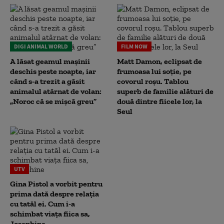
DIGI ANIMAL WORLD
FILM NOW
A lăsat geamul mașinii
Matt Damon, eclipsat de
deschis peste noapte, iar
frumoasa lui soție, pe
când s-a trezit a găsit
covorul roșu. Tablou
animalul atârnat de volan:
superb de familie alături de
„Noroc că se mișcă greu”
două dintre fiicele lor, la
Seul
UTV
Gina Pistol a vorbit pentru
prima dată despre relația
cu tatăl ei. Cum i-a
schimbat viața fiica sa,
Josephine