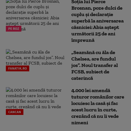
Soția lui Pierce
Brosnan, poze dulci de
cuplu și declarație
superbă la aniversarea
căsniciei: Abia aștept
PE ROZ
următorii 25 de ani
împreună
„Seamănă cu ăla de
Chelsea, are fundul
jos”. Noul transfer al
FANATIK.RO
FCSB, subiect de
caterincă
4.000 lei amendă
tuturor românilor care
locuiesc la casă și fac
acest lucru în curte,
CANCAN
crezând că nu îi vede
nimeni