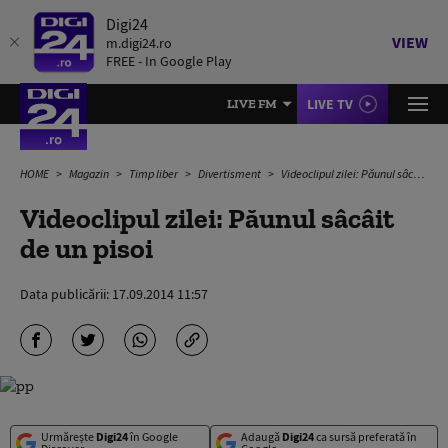
Digi24
VIEW
m.digi24.ro
FREE - In Google Play
LIVE TV
LIVE FM
HOME
Magazin
Timp liber
Divertisment
Videoclipul zilei: Păunul sâcâit de un pisoi
Videoclipul zilei: Păunul sâcâit
de un pisoi
Data publicării:
17.09.2014 11:57
Urmărește
Digi24
în Google
Adaugă
Digi24
ca sursă preferată în