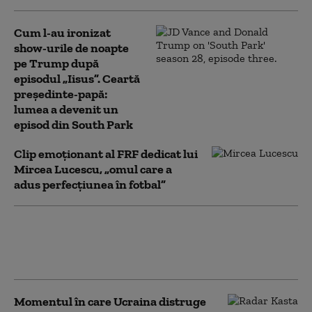
Cum l-au ironizat
show-urile de noapte
pe Trump după
episodul „Iisus”. Ceartă
președinte-papă:
lumea a devenit un
episod din South Park
Clip emoționant al FRF dedicat lui
Mircea Lucescu, „omul care a
adus perfecțiunea în fotbal”
Momentul în care rachetele americane
surprind la sol mai multe avioane ale
Iranului și le distrug
Momentul în care Ucraina distruge