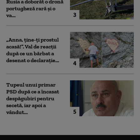
Rusia a doborât o dronă
portugheză rară și o
3
va...
„Anna, ţine-ţi prostul
acasă!”. Val de reacții
după ce un bărbat a
desenat o declarație...
4
Tupeul unui primar
PSD după ce a încasat
despăgubiri pentru
secetă, iar apoi a
5
vândut...