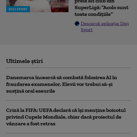
preia alt club din
SuperLigă: ”Acolo sunt
DIGI SPORT
toate condițiile”
Descarcă aplicația Digi
Sport
Ultimele știri
Danemarca încearcă să combată folosirea AI în
fraudarea examenelor. Elevii vor trebui să-şi
susţină oral eseurile
Criză la FIFA: UEFA declară că îşi menţine boicotul
privind Cupele Mondiale, chiar dacă proiectul de
vânzare a fost retras