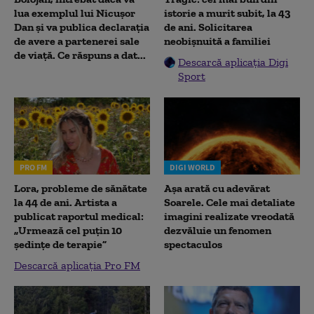
lua exemplul lui Nicușor
istorie a murit subit, la 43
Dan și va publica declarația
de ani. Solicitarea
de avere a partenerei sale
neobișnuită a familiei
de viață. Ce răspuns a dat...
Descarcă aplicația Digi
Sport
PRO FM
DIGI WORLD
Lora, probleme de sănătate
Așa arată cu adevărat
la 44 de ani. Artista a
Soarele. Cele mai detaliate
publicat raportul medical:
imagini realizate vreodată
„Urmează cel puțin 10
dezvăluie un fenomen
ședințe de terapie”
spectaculos
Descarcă aplicația Pro FM