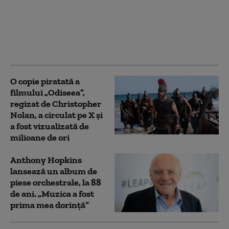
pentru 105 milioane de
dolari după furtul unui
thriller de război cu
Nicolas Cage. Reacția
companiei
O copie piratată a
filmului „Odiseea”,
regizat de Christopher
Nolan, a circulat pe X și
a fost vizualizată de
milioane de ori
Anthony Hopkins
lansează un album de
piese orchestrale, la 88
de ani. „Muzica a fost
prima mea dorinţă”