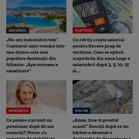
ADEVĂRUL
PLAYTECH
„Ne-am îmbolnăvit toți”.
Cu cât îți crește salariul
Coșmarul unor români într-
pentru fiecare prag de
una dintre cele mai
vechime. Cum se aplică
populare destinații din
majorările din noua Lege a
Albania: „Apa mirosea a
salarizării după 3, 5, 10, 15
canalizare”
și...
NEWSWEEK
DIGI FM
Ce pensie a primit un
„Anna, ţine-ţi prostul
pensionar după 40 ani
acasă!" Reacţii după ce un
munciți? Noroc cu
bărbat a desenat o
punctele de stabilitate.
declaraţie de dragoste pe o