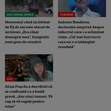
DIGI ANIMAL WORLD
FILM NOW
Momentul când un bărbat
Antonio Banderas,
de 65 de ani este atacat de
declarație surpriză despre
un bizon: „Era chiar
infarctul care i-a schimbat
deasupra mea”. Imaginile
viața: „Cel mai bun lucru
sunt greu de urmărit
care mi s-a întâmplat
vreodată”
UTV
Alina Pușcău a dezvăluit că
se confruntă cu o boală
gravă. „Am cinci tumori. Vă
rog să vă rugați pentru
mine”