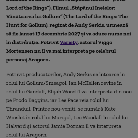
Lord of the Rings”). Filmul „Stăpânul Inelelor:
Vânătoarea lui Gollum” (The Lord of the Rings: The
Hunt for Gollum), regizat de Andy Serkis, urmează
să fie lansat 17 decembrie 2027 și va aduce nume noi
în distribuție. Potrivit
Variety
, actorul Viggo
Mortensen nu îl va mai interpreta pe celebrul
personaj Aragorn.
Potrivit producătorilor, Andy Serkis se întoarce în
rolul lui Gollum/Smeagol, Ian McKellen revine în
rolul lui Gandalf, Elijah Wood îl va interpreta din nou
pe Frodo Baggins, iar Lee Pace reia rolul lui
Thranduil. Printre nou-veniți, se numără Kate
Winslet în rolul lui Marigol, Leo Woodall în rolul lui
Halvard și actorul Jamie Dornan îl va interpreta
rolul lui Aragorn.