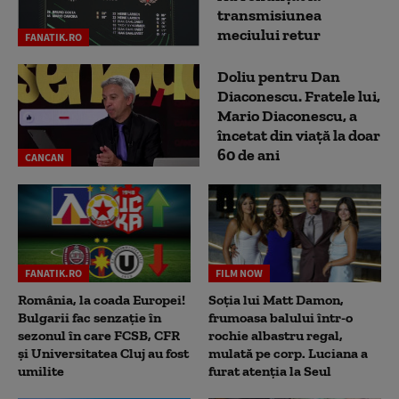
transmisiunea
meciului retur
FANATIK.RO
Doliu pentru Dan
Diaconescu. Fratele lui,
Mario Diaconescu, a
încetat din viață la doar
60 de ani
CANCAN
FANATIK.RO
FILM NOW
România, la coada Europei!
Soția lui Matt Damon,
Bulgarii fac senzație în
frumoasa balului într-o
sezonul în care FCSB, CFR
rochie albastru regal,
și Universitatea Cluj au fost
mulată pe corp. Luciana a
umilite
furat atenția la Seul