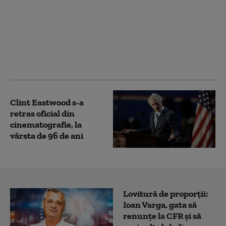
Helen Mirren: „Forţele
răului sunt prezente şi
în Israelul de astăzi. Ai
crede că e imposibil să
se repete aceleași
lucruri”
Clint Eastwood s-a
retras oficial din
cinematografie, la
vârsta de 96 de ani
Lovitură de proporții:
Ioan Varga, gata să
renunțe la CFR și să