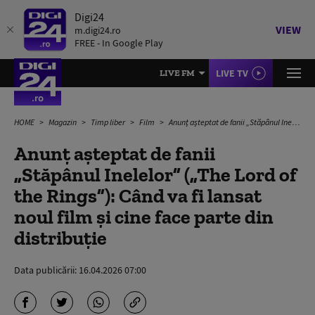
Digi24
VIEW
m.digi24.ro
FREE - In Google Play
LIVE TV
LIVE FM
HOME
Magazin
Timp liber
Film
Anunț așteptat de fanii „Stăpânul Inelelor” („The Lord of the Rings”): Când va fi lansat noul film și cine face parte din distribuție
Anunț așteptat de fanii
„Stăpânul Inelelor” („The Lord of
the Rings”): Când va fi lansat
noul film și cine face parte din
distribuție
Data publicării:
16.04.2026 07:00