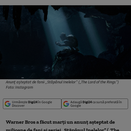
Anunț așteptat de fanii „Stăpânul Inelelor” („The Lord of the Rings”)
Foto: Instagram
Urmărește
Digi24
în Google
Adaugă
Digi24
ca sursă preferată în
Discover
Google
Warner Bros a făcut marți un anunț așteptat de
milioane de fani ai seriei „Stăpânul Inelelor” („The