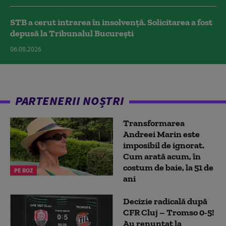
STB a cerut intrarea în insolvență. Solicitarea a fost
depusă la Tribunalul București
06.08.2026
PARTENERII NOȘTRI
Transformarea
Andreei Marin este
imposibil de ignorat.
Cum arată acum, în
costum de baie, la 51 de
PE ROZ
ani
Decizie radicală după
CFR Cluj – Tromso 0-5!
Au renunțat la