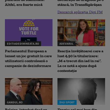
Altfel, era foarte mică
stâncă, în Transfăgărăşan
Descarcă aplicația Digi FM
EDITIADEDIMINEATA.RO
ADEVARUL
Parlamentul European a
Reacția învățătoarei care a
lansat un joc gratuit în care
luat 4,90 la titularizare:
utilizatorii controlează o
„M-a trecut din iad în rai”.
campanie de dezinformare
La ce notă a ajuns după
contestație
GANDUL.RO
DIGI SPORT
Bolojan, întrebat dacă va
Tragic: cel mai bun din