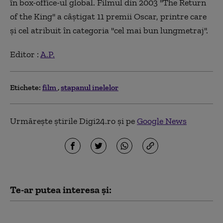
în box-office-ul global. Filmul din 2003 ''The Return
of the King'' a câştigat 11 premii Oscar, printre care
şi cel atribuit în categoria ''cel mai bun lungmetraj''.
Editor :
A.P.
Etichete:
film
stapanul inelelor
Urmărește știrile Digi24.ro și pe
Google News
Te-ar putea interesa și:
Netflix, dat în judecată