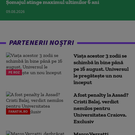
Șomajul atinge maximul ultimilor 6 ani
09.08.2026
PARTENERII NOȘTRI
Viața acestor 3 zodii se
schimbă în bine până
pe 16 august. Universul
PE ROZ
le pregătește un nou
început
A fost penalty la Assad?
Cristi Balaj, verdict
nemilos pentru
FANATIK.RO
Universitatea Craiova.
Exclusiv
Marco Verratti,