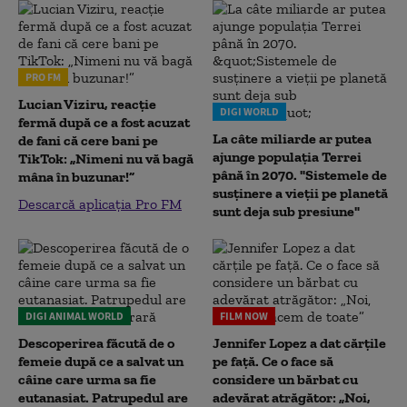
PRO FM
Lucian Viziru, reacție
DIGI WORLD
fermă după ce a fost acuzat
La câte miliarde ar putea
de fani că cere bani pe
ajunge populația Terrei
TikTok: „Nimeni nu vă bagă
până în 2070. "Sistemele de
mâna în buzunar!”
susținere a vieții pe planetă
Descarcă aplicația Pro FM
sunt deja sub presiune"
DIGI ANIMAL WORLD
FILM NOW
Descoperirea făcută de o
Jennifer Lopez a dat cărțile
femeie după ce a salvat un
pe față. Ce o face să
câine care urma sa fie
considere un bărbat cu
eutanasiat. Patrupedul are
adevărat atrăgător: „Noi,