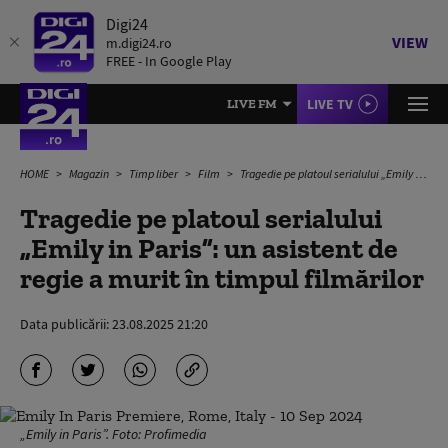
Digi24
VIEW
m.digi24.ro
FREE - In Google Play
LIVE TV
LIVE FM
HOME
Magazin
Timp liber
Film
Tragedie pe platoul serialului „Emily in Paris”: un asistent de regie a murit în timpul filmărilor
Tragedie pe platoul serialului
„Emily in Paris”: un asistent de
regie a murit în timpul filmărilor
Data publicării:
23.08.2025 21:20
„Emily in Paris”. Foto: Profimedia