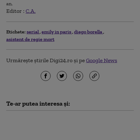
an.
Editor :
C.A.
Etichete:
serial
emily in paris
diego borella
asistent de regie mort
Urmărește știrile Digi24.ro și pe
Google News
Te-ar putea interesa și:
Melania Trump revine pe ecrane,
după controversatul documentar
de 75 de milioane de dolari. Ce a