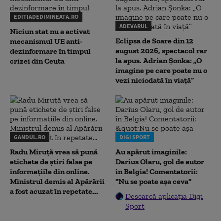
EDITIADEDIMINEATA.RO
ADEVARUL
Niciun stat nu a activat
Eclipsa de Soare din 12
mecanismul UE anti-
august 2026, spectacol rar
dezinformare în timpul
la apus. Adrian Șonka: „O
crizei din Ceuta
imagine pe care poate nu o
vezi niciodată în viață”
GANDUL.RO
DIGI SPORT
Radu Miruţă vrea să pună
Au apărut imaginile:
etichete de știri false pe
Darius Olaru, gol de autor
informațiile din online.
în Belgia! Comentatorii:
Ministrul demis al Apărării
"Nu se poate așa ceva"
a fost acuzat în repetate...
Descarcă aplicația Digi
Sport