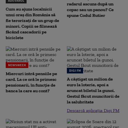
ADEVĂRUL
radarul ascuns după un
Cum au ajuns localnicii
copac sau un panou? Ce
unui oraș din România să
spune Codul Rutier
fie terorizați de un grup de
minori. Copiii se filmează
făcând cascadorii pe
biciclete
NEWSWEEK
DIGI FM
Miercuri intră pensiile pe
A câștigat un milion de
card. La ce oră le primesc
euro la loterie, apoi a
pensionarii, în funcție de
aruncat biletul la gunoi.
banca la care au cont?
Gestul făcut muncitorii de
la salubritate
Descarcă aplicația Digi FM