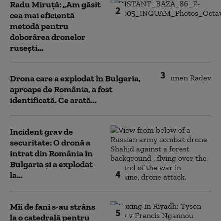
Radu Miruță: „Am găsit
2
cea mai eficientă
metodă pentru
doborârea dronelor
rusești...
3
Drona care a explodat în Bulgaria,
aproape de România, a fost
identificată. Ce arată...
Incident grav de
securitate: O dronă a
intrat din România în
Bulgaria şi a explodat
4
la...
Mii de fani s-au strâns
5
la o catedrală pentru