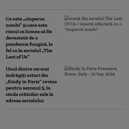
anunțat consilierul său
Ce este „ciuperca
zombi” și care este
riscul ca lumea să fie
devastată de o
pandemie fungică, la
fel ca în serialul „The
Last of Us”
Unul dintre cei mai
îndrăgiți actori din
„Emily in Paris” revine
pentru sezonul 5, în
ciuda criticilor sale la
adresa serialului
„Adolescence”, serialul
care dezvăluie