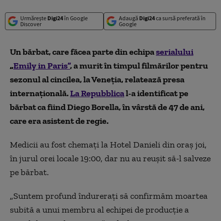
Urmărește
Digi24
în Google
Adaugă
Digi24
ca sursă preferată în
Discover
Google
Un bărbat, care făcea parte din echipa
serialului
„
Emily in Paris”
, a murit în timpul filmărilor pentru
sezonul al cincilea, la Veneţia, relatează presa
internaţională.
La Repubblica
l-a identificat pe
bărbat ca fiind Diego Borella, în vârstă de 47 de ani,
care era asistent de regie.
Medicii au fost chemaţi la Hotel Danieli din oraş joi,
în jurul orei locale 19:00, dar nu au reuşit să-l salveze
pe bărbat.
„Suntem profund îndureraţi să confirmăm moartea
subită a unui membru al echipei de producţie a