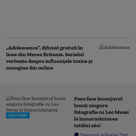
pericolele din mediul
online. Cum explică
medicii psihiatri
fenomenul: „Este o
presiune imensă”
„Adolescence”, difuzat gratuit în
licee din Marea Britanie. Serialul
vorbește despre influenţele toxice și
misogine din online
Poza face înconjurul
lumii: singura
fotografie cu Leo Messi
DIGI SPORT
la înmormântarea
tatălui său!
Descarcă aplicația Digi