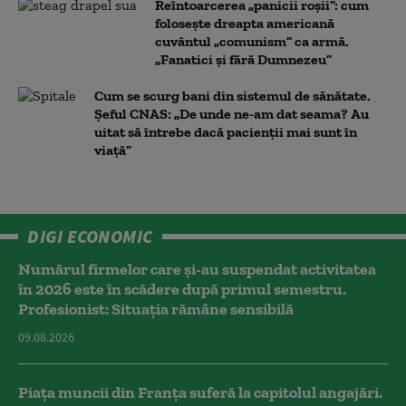
Reîntoarcerea „panicii roșii”: cum
folosește dreapta americană
cuvântul „comunism” ca armă.
„Fanatici și fără Dumnezeu”
Cum se scurg bani din sistemul de sănătate.
Șeful CNAS: „De unde ne-am dat seama? Au
uitat să întrebe dacă pacienții mai sunt în
viață”
DIGI ECONOMIC
Numărul firmelor care și-au suspendat activitatea
în 2026 este în scădere după primul semestru.
Profesionist: Situația rămâne sensibilă
09.08.2026
Piața muncii din Franța suferă la capitolul angajări.