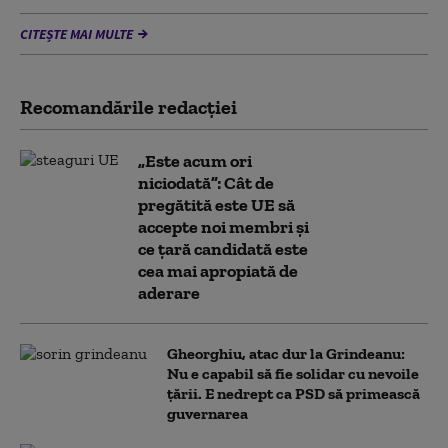
CITEȘTE MAI MULTE
Recomandările redacţiei
„Este acum ori
niciodată”: Cât de
pregătită este UE să
accepte noi membri și
ce țară candidată este
cea mai apropiată de
aderare
Gheorghiu, atac dur la Grindeanu:
Nu e capabil să fie solidar cu nevoile
țării. E nedrept ca PSD să primească
guvernarea