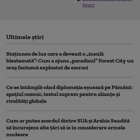
Sport
Ultimele știri
Stațiunea de lux care a devenit o „insulă
blestemată”: Cum a ajuns „paradisul” Forest City un
oraș fantomă exploatat de escroci
Ce se întâmplă când diplomația eșuează pe Pământ:
spațiul cosmic, testul suprem pentru alianțe și
rivalități globale
Cum ar putea acordul dintre SUA și Arabia Saudită
să încurajeze alte țări să ia în considerare armele
nucleare