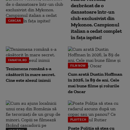
dezbrăcat de o
dansatoare într-un
club exclusivist din
CANCAN
Mykonos. Campionul
italian a cedat complet
în fața ispitei!
FANATIK.RO
FILM NOW
Tenismena română s-a
Cum arată Dustin Hoffman
căsătorit în mare secret.
în 2026, la 89 de ani. Cele
Cine este alesul inimii
mai bune filme și rolurile
de Oscar
PLAYTECH
Poate Poliția să stea cu