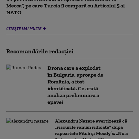
Mecca”, pe care Turcia îl compară cu Articolul 5 al
NATO
CITEȘTE MAI MULTE
Recomandările redacţiei
Drona care a explodat
în Bulgaria, aproape de
România, a fost
identificată. Ce arată
analiza preliminară a
epavei
Alexandru Nazare avertizează că
„riscurile rămân ridicate” după
rapoartele Fitch și Moody’s: „Nu a