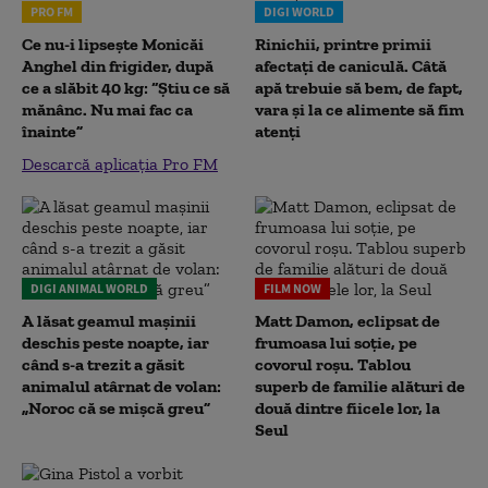
PRO FM
DIGI WORLD
Ce nu-i lipsește Monicăi
Rinichii, printre primii
Anghel din frigider, după
afectați de caniculă. Câtă
ce a slăbit 40 kg: “Știu ce să
apă trebuie să bem, de fapt,
mănânc. Nu mai fac ca
vara și la ce alimente să fim
înainte”
atenți
Descarcă aplicația Pro FM
DIGI ANIMAL WORLD
FILM NOW
A lăsat geamul mașinii
Matt Damon, eclipsat de
deschis peste noapte, iar
frumoasa lui soție, pe
când s-a trezit a găsit
covorul roșu. Tablou
animalul atârnat de volan:
superb de familie alături de
„Noroc că se mișcă greu”
două dintre fiicele lor, la
Seul