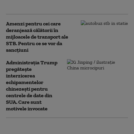
jurnaliștilor străini vor fi analizate
Amenzi pentru cei care
deranjează călătorii în
mijloacele de transport ale
STB. Pentru ce se vor da
sancțiuni
Administrația Trump
pregătește
interzicerea
echipamentelor
chinezești pentru
centrele de date din
SUA. Care sunt
motivele invocate
„Cunosc Europa mai
bine decât oamenii