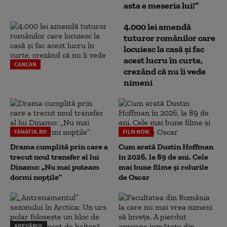
asta e meseria lui!”
4.000 lei amendă
tuturor românilor care
locuiesc la casă și fac
acest lucru în curte,
CANCAN
crezând că nu îi vede
nimeni
FANATIK.RO
FILM NOW
Drama cumplită prin care a
Cum arată Dustin Hoffman
trecut noul transfer al lui
în 2026, la 89 de ani. Cele
Dinamo: „Nu mai puteam
mai bune filme și rolurile
dormi nopțile”
de Oscar
ADEVĂRUL