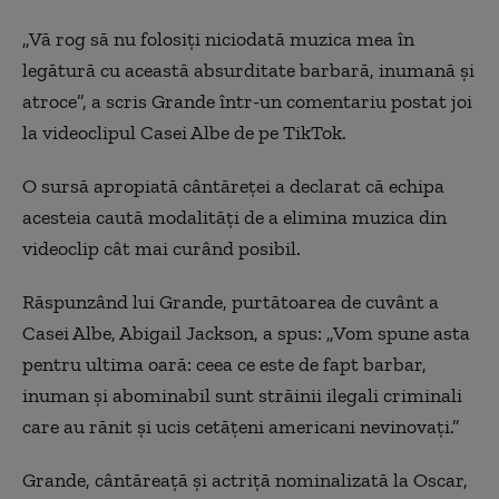
„Vă rog să nu folosiți niciodată muzica mea în
legătură cu această absurditate barbară, inumană și
atroce”, a scris Grande într-un comentariu postat joi
la videoclipul Casei Albe de pe TikTok.
O sursă apropiată cântăreței a declarat că echipa
acesteia caută modalități de a elimina muzica din
videoclip cât mai curând posibil.
Răspunzând lui Grande, purtătoarea de cuvânt a
Casei Albe, Abigail Jackson, a spus: „Vom spune asta
pentru ultima oară: ceea ce este de fapt barbar,
inuman și abominabil sunt străinii ilegali criminali
care au rănit și ucis cetățeni americani nevinovați.”
Grande, cântăreață și actriță nominalizată la Oscar,