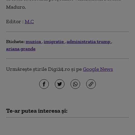
Maduro.
Editor :
M.C
Etichete:
muzica
imigratie
administratia trump
ariana grande
Urmărește știrile Digi24.ro și pe
Google News
Te-ar putea interesa și:
Statele Unite extind verificările pentru
vize: Conturile de social media ale