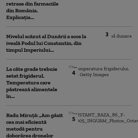
retrase din farmaciile
din România.
Explicația...
3
Nivelul scăzut al Dunării a scos la
iveală Podul lui Constantin, din
timpul Imperiului...
La câte grade trebuie
4
setat frigiderul.
Temperatura care
păstrează alimentele
în...
Radu Miruță: „Am găsit
5
cea mai eficientă
metodă pentru
doborârea dronelor