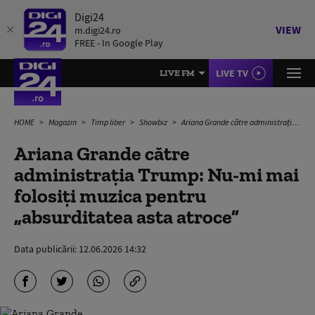
Digi24
VIEW
m.digi24.ro
FREE - In Google Play
LIVE TV
LIVE FM
HOME
Magazin
Timp liber
Showbiz
Ariana Grande către administrația Trump: Nu-mi mai folosiţi muzica pentru „absurditatea asta atroce”
Ariana Grande către
administrația Trump: Nu-mi mai
folosiţi muzica pentru
„absurditatea asta atroce”
Data publicării:
12.06.2026 14:32