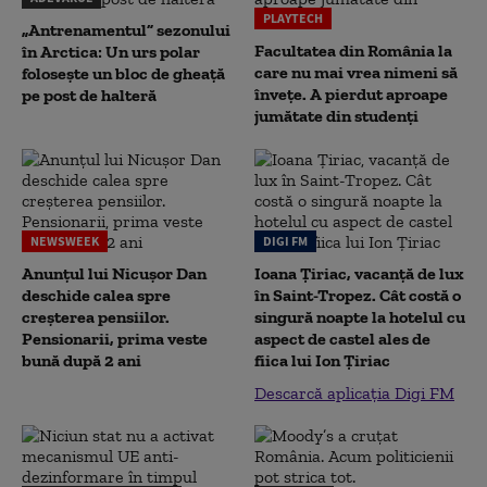
PLAYTECH
„Antrenamentul” sezonului
Facultatea din România la
în Arctica: Un urs polar
care nu mai vrea nimeni să
folosește un bloc de gheață
înveţe. A pierdut aproape
pe post de halteră
jumătate din studenţi
NEWSWEEK
DIGI FM
Anunțul lui Nicușor Dan
Ioana Țiriac, vacanță de lux
deschide calea spre
în Saint-Tropez. Cât costă o
creșterea pensiilor.
singură noapte la hotelul cu
Pensionarii, prima veste
aspect de castel ales de
bună după 2 ani
fiica lui Ion Țiriac
Descarcă aplicația Digi FM