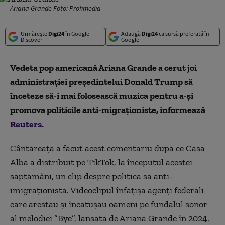
Ariana Grande Foto: Profimedia
Urmărește
Digi24
în Google
Adaugă
Digi24
ca sursă preferată în
Discover
Google
Vedeta pop americană Ariana Grande a cerut joi
administraţiei preşedintelui Donald Trump să
înceteze să-i mai folosească muzica pentru a-şi
promova politicile anti-migraționiste, informează
Reuters
.
Cântăreaţa a făcut acest comentariu după ce Casa
Albă a distribuit pe TikTok, la începutul acestei
săptămâni, un clip despre politica sa anti-
imigraţionistă. Videoclipul înfăţişa agenţi federali
care arestau şi încătuşau oameni pe fundalul sonor
al melodiei ”Bye”, lansată de Ariana Grande în 2024.