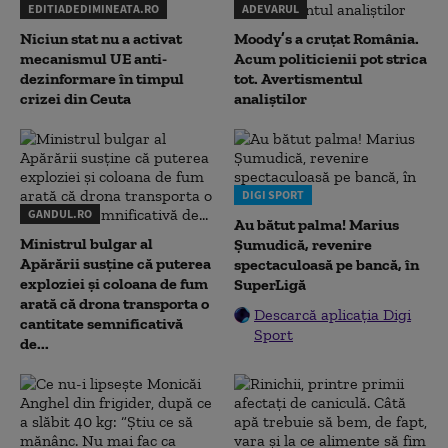
EDITIADEDIMINEATA.RO
ADEVARUL
Niciun stat nu a activat
Moody’s a cruțat România.
mecanismul UE anti-
Acum politicienii pot strica
dezinformare în timpul
tot. Avertismentul
crizei din Ceuta
analiștilor
DIGI SPORT
GANDUL.RO
Au bătut palma! Marius
Ministrul bulgar al
Șumudică, revenire
Apărării susține că puterea
spectaculoasă pe bancă, în
exploziei și coloana de fum
SuperLigă
arată că drona transporta o
Descarcă aplicația Digi
cantitate semnificativă
Sport
de...