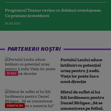
Programul Tezaur revine cu dobânzi avantajoase.
Ce primesc investitorii
08.08.2026
PARTENERII NOȘTRI
Portalul Leului aduce
întâlniri cu potențial
uriaș pentru 3 zodii.
PE ROZ
Viața lor poate lua o
nouă direcție
Sfatul de suflet al lui
Edi Iordănescu pentru
Daniel Bîrligea: „Să se
FANATIK.RO
concentreze pe fotbal,