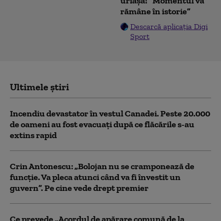
uriașă! ”Momentul va
rămâne în istorie”
Descarcă aplicația Digi
Sport
Ultimele știri
Incendiu devastator în vestul Canadei. Peste 20.000
de oameni au fost evacuați după ce flăcările s-au
extins rapid
Crin Antonescu: „Bolojan nu se cramponează de
funcție. Va pleca atunci când va fi învestit un
guvern”. Pe cine vede drept premier
Ce prevede „Acordul de apărare comună de la