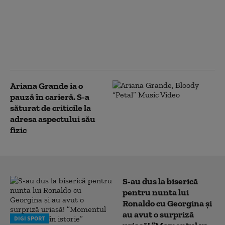
care o conduc”, spune
Trump, care
avertizează că două
lucruri „omoară”
continentul
Ariana Grande ia o
pauză în carieră. S-a
săturat de criticile la
adresa aspectului său
fizic
S-au dus la biserică
pentru nunta lui
Ronaldo cu Georgina și
au avut o surpriză
DIGI SPORT