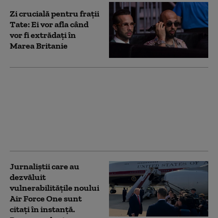
Zi crucială pentru frații
Tate: Ei vor afla când
vor fi extrădați în
Marea Britanie
A fost stabilit termenul
pentru începerea
procesului lui Nicolas
Maduro de la New
York. Patru capete de
acuzare
Jurnaliştii care au
dezvăluit
vulnerabilităţile noului
Air Force One sunt
citaţi în instanţă.