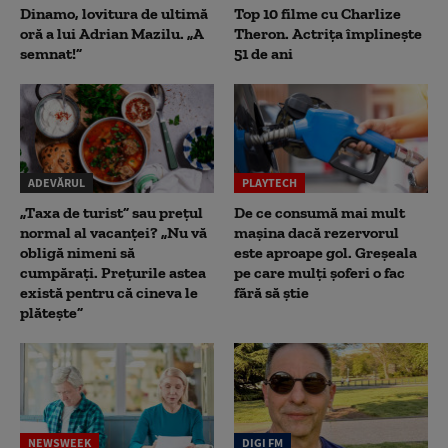
Dinamo, lovitura de ultimă
Top 10 filme cu Charlize
oră a lui Adrian Mazilu. „A
Theron. Actrița împlinește
semnat!”
51 de ani
ADEVĂRUL
PLAYTECH
„Taxa de turist” sau prețul
De ce consumă mai mult
normal al vacanței? „Nu vă
mașina dacă rezervorul
obligă nimeni să
este aproape gol. Greșeala
cumpărați. Prețurile astea
pe care mulți șoferi o fac
există pentru că cineva le
fără să știe
plătește”
NEWSWEEK
DIGI FM