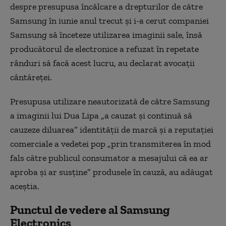
despre presupusa încălcare a drepturilor de către
Samsung în iunie anul trecut şi i-a cerut companiei
Samsung să înceteze utilizarea imaginii sale, însă
producătorul de electronice a refuzat în repetate
rânduri să facă acest lucru, au declarat avocaţii
cântăreţei.
Presupusa utilizare neautorizată de către Samsung
a imaginii lui Dua Lipa „a cauzat şi continuă să
cauzeze diluarea” identităţii de marcă şi a reputaţiei
comerciale a vedetei pop „prin transmiterea în mod
fals către publicul consumator a mesajului că ea ar
aproba şi ar susţine” produsele în cauză, au adăugat
aceştia.
Punctul de vedere al Samsung
Electronics