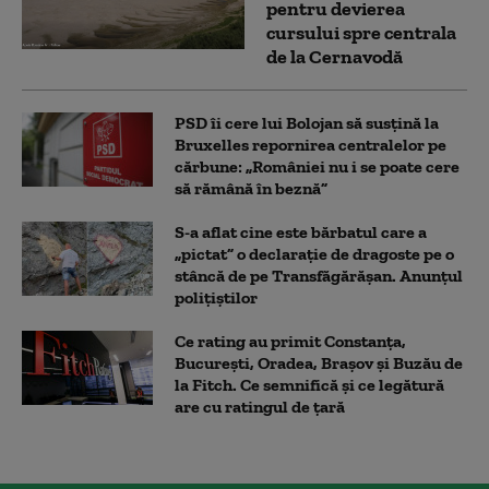
pentru devierea
cursului spre centrala
de la Cernavodă
PSD îi cere lui Bolojan să susțină la
Bruxelles repornirea centralelor pe
cărbune: „României nu i se poate cere
să rămână în beznă”
S-a aflat cine este bărbatul care a
„pictat” o declarație de dragoste pe o
stâncă de pe Transfăgărășan. Anunțul
polițiștilor
Ce rating au primit Constanța,
București, Oradea, Brașov și Buzău de
la Fitch. Ce semnifică și ce legătură
are cu ratingul de țară