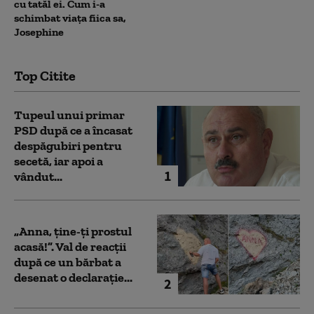
cu tatăl ei. Cum i-a
schimbat viața fiica sa,
Josephine
Top Citite
Tupeul unui primar
PSD după ce a încasat
despăgubiri pentru
secetă, iar apoi a
1
vândut...
„Anna, ţine-ţi prostul
acasă!”. Val de reacții
după ce un bărbat a
desenat o declarație...
2