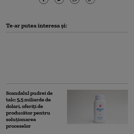
Te-ar putea interesa și:
China vrea să
construiască o mega-
ambasadă la Londra,
localnicii se opun. Ce a
decis Înalta Curte din
Marea Britanie
Scandalul pudrei de
talc: 5,5 miliarde de
dolari, oferiți de
producător pentru
soluționarea
proceselor