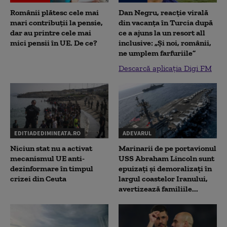
Românii plătesc cele mai
Dan Negru, reacție virală
mari contribuții la pensie,
din vacanța în Turcia după
dar au printre cele mai
ce a ajuns la un resort all
mici pensii în UE. De ce?
inclusive: „Și noi, românii,
ne umplem farfuriile”
Descarcă aplicația Digi FM
EDITIADEDIMINEATA.RO
ADEVARUL
Niciun stat nu a activat
Marinarii de pe portavionul
mecanismul UE anti-
USS Abraham Lincoln sunt
dezinformare în timpul
epuizați și demoralizați în
crizei din Ceuta
largul coastelor Iranului,
avertizează familiile...