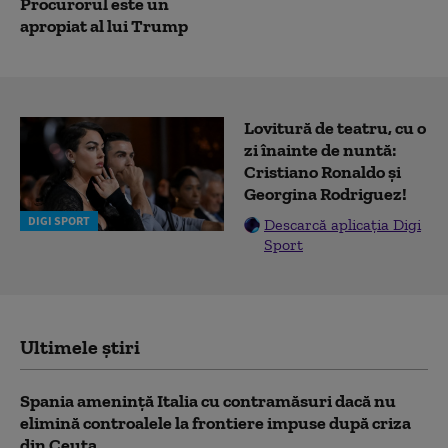
Procurorul este un
apropiat al lui Trump
Lovitură de teatru, cu o
zi înainte de nuntă:
Cristiano Ronaldo și
Georgina Rodriguez!
DIGI SPORT
Descarcă aplicația Digi
Sport
Ultimele știri
Spania ameninţă Italia cu contramăsuri dacă nu
elimină controalele la frontiere impuse după criza
din Ceuta