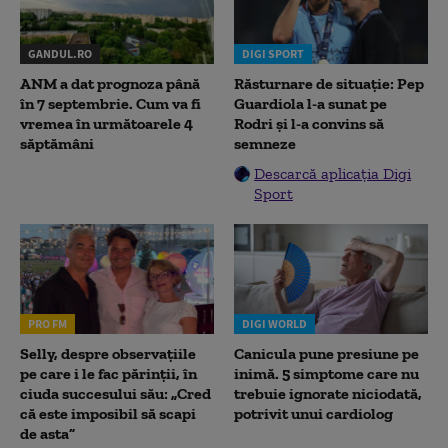
GANDUL.RO
DIGI SPORT
ANM a dat prognoza până
Răsturnare de situație: Pep
în 7 septembrie. Cum va fi
Guardiola l-a sunat pe
vremea în următoarele 4
Rodri și l-a convins să
săptămâni
semneze
Descarcă aplicația Digi
Sport
PRO FM
DIGI WORLD
Selly, despre observațiile
Canicula pune presiune pe
pe care i le fac părinții, în
inimă. 5 simptome care nu
ciuda succesului său: „Cred
trebuie ignorate niciodată,
că este imposibil să scapi
potrivit unui cardiolog
de asta”