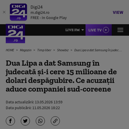
Digi24
VIEW
m.digi24.ro
FREE - In Google Play
LIVE TV
LIVE FM
HOME
Magazin
Timp liber
Showbiz
Dua Lipa a dat Samsung în judecată și-i cere 15 milioane de dolari despăgubire. Ce acuzații aduce companiei sud-coreene
Dua Lipa a dat Samsung în
judecată și-i cere 15 milioane de
dolari despăgubire. Ce acuzații
aduce companiei sud-coreene
Data actualizării:
13.05.2026 13:59
Data publicării:
11.05.2026 18:22