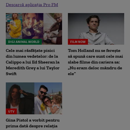
Descarcă aplicația Pro FM
DIGI ANIMAL WORLD
FILM NOW
Cele mai răsfățate pisici
Tom Holland nu se ferește
din lumea vedetelor: de la
să spună care sunt cele mai
Calippo a lui Ed Sheeran la
slabe filme din cariera sa:
Meredith Grey a lui Taylor
„Nu eram deloc mândru de
Swift
ele”
UTV
Gina Pistol a vorbit pentru
prima dată despre relația