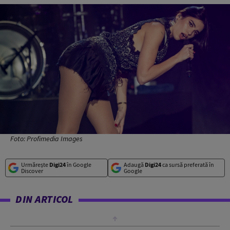
Foto: Profimedia Images
Urmărește
Digi24
în Google
Adaugă
Digi24
ca sursă preferată în
Discover
Google
DIN ARTICOL