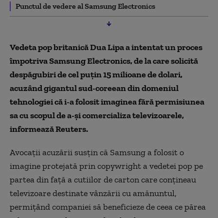
Punctul de vedere al Samsung Electronics
Vedeta pop britanică Dua Lipa a intentat un proces
împotriva Samsung Electronics, de la care solicită
despăgubiri de cel puţin 15 milioane de dolari,
acuzând gigantul sud-coreean din domeniul
tehnologiei că i-a folosit imaginea fără permisiunea
sa cu scopul de a-şi comercializa televizoarele,
informează Reuters.
Avocaţii acuzării susţin că Samsung a folosit o
imagine protejată prin copywright a vedetei pop pe
partea din faţă a cutiilor de carton care conţineau
televizoare destinate vânzării cu amănuntul,
permiţând companiei să beneficieze de ceea ce părea