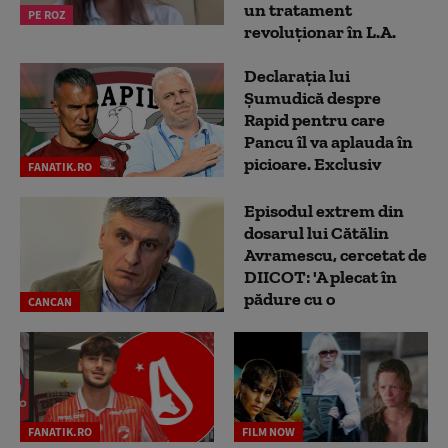
un tratament
PE ROZ
revoluționar în L.A.
Declarația lui
Șumudică despre
Rapid pentru care
Pancu îl va aplauda în
picioare. Exclusiv
FANATIK.RO
Episodul extrem din
dosarul lui Cătălin
Avramescu, cercetat de
DIICOT: 'A plecat în
pădure cu o
CANCAN
FANATIK.RO
FILM NOW