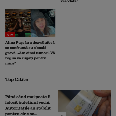
vreodată”
UTV
Alina Pușcău a dezvăluit că
se confruntă cu o boală
gravă. „Am cinci tumori. Vă
rog să vă rugați pentru
mine”
Top Citite
Până când mai poate fi
folosit buletinul vechi.
Autoritățile au stabilit
pentru cine se...