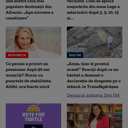
una dintre cele mai
vechime. Cum se aplică
populare destinații din
majorările din noua Lege a
Albania: „Apa mirosea a
salarizării după 3, 5, 10, 15
canalizare”
și...
NEWSWEEK
DIGI FM
Ce pensie a primit un
„Anna, ţine-ţi prostul
pensionar după 40 ani
acasă!" Reacţii după ce un
munciți? Noroc cu
bărbat a desenat o
punctele de stabilitate.
declaraţie de dragoste pe o
Altfel, era foarte mică
stâncă, în Transfăgărăşan
Descarcă aplicația Digi FM