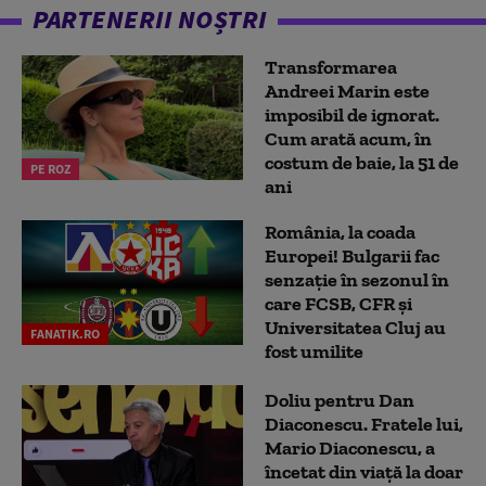
PARTENERII NOȘTRI
Transformarea
Andreei Marin este
imposibil de ignorat.
Cum arată acum, în
costum de baie, la 51 de
PE ROZ
ani
România, la coada
Europei! Bulgarii fac
senzație în sezonul în
care FCSB, CFR și
Universitatea Cluj au
FANATIK.RO
fost umilite
Doliu pentru Dan
Diaconescu. Fratele lui,
Mario Diaconescu, a
încetat din viață la doar