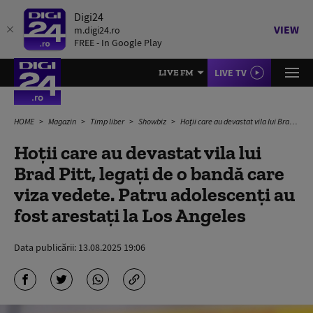
Digi24
VIEW
m.digi24.ro
FREE - In Google Play
LIVE TV
LIVE FM
HOME
Magazin
Timp liber
Showbiz
Hoții care au devastat vila lui Brad Pitt, legați de o bandă care viza vedete. Patru adolescenți au fost arestați la Los Angeles
Hoții care au devastat vila lui
Brad Pitt, legați de o bandă care
viza vedete. Patru adolescenți au
fost arestați la Los Angeles
Data publicării:
13.08.2025 19:06