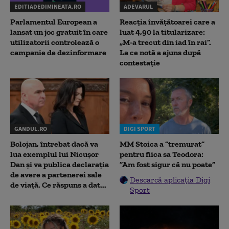
EDITIADEDIMINEATA.RO
ADEVARUL
Parlamentul European a
Reacția învățătoarei care a
lansat un joc gratuit în care
luat 4,90 la titularizare:
utilizatorii controlează o
„M-a trecut din iad în rai”.
campanie de dezinformare
La ce notă a ajuns după
contestație
GANDUL.RO
DIGI SPORT
Bolojan, întrebat dacă va
MM Stoica a ”tremurat”
lua exemplul lui Nicușor
pentru fiica sa Teodora:
Dan și va publica declarația
”Am fost sigur că nu poate”
de avere a partenerei sale
Descarcă aplicația Digi
de viață. Ce răspuns a dat...
Sport