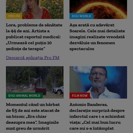
PRO FM
DIGI WORLD
Lora, probleme de sănătate
Așa arată cu adevărat
la 44 de ani. Artista a
Soarele. Cele mai detaliate
publicat raportul medical:
imagini realizate vreodată
„Urmează cel puțin 10
dezvăluie un fenomen
ședințe de terapie”
spectaculos
Descarcă aplicația Pro FM
DIGI ANIMAL WORLD
FILM NOW
Momentul când un bărbat
Antonio Banderas,
de 65 de ani este atacat de
declarație surpriză despre
un bizon: „Era chiar
infarctul care i-a schimbat
deasupra mea”. Imaginile
viața: „Cel mai bun lucru
sunt greu de urmărit
care mi s-a întâmplat