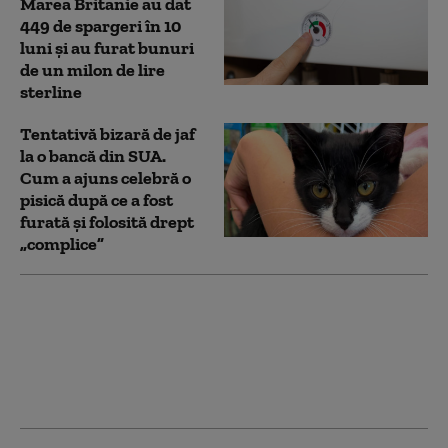
Marea Britanie au dat
449 de spargeri în 10
luni și au furat bunuri
de un milon de lire
sterline
Tentativă bizară de jaf
la o bancă din SUA.
Cum a ajuns celebră o
pisică după ce a fost
furată și folosită drept
„complice”
Motivul pentru care
alți doi dintre copiii lui
Brad Pitt vor să
renunţe la numele de
familie al actorului