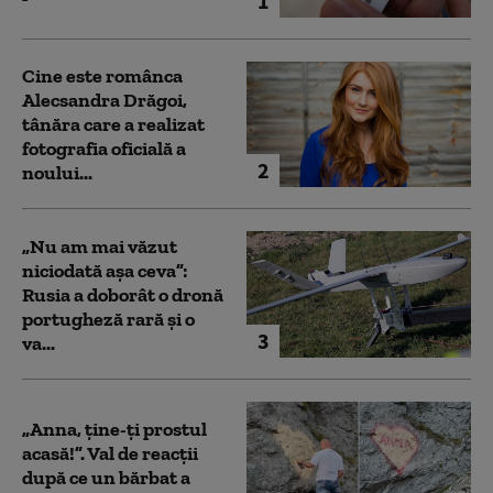
1
Cine este românca
Alecsandra Drăgoi,
tânăra care a realizat
fotografia oficială a
2
noului...
„Nu am mai văzut
niciodată așa ceva”:
Rusia a doborât o dronă
portugheză rară și o
3
va...
„Anna, ţine-ţi prostul
acasă!”. Val de reacții
după ce un bărbat a