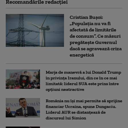
Recomandările redacţiei
Cristian Bușoi:
„Populația nu va fi
afectată de limitările
de consum”. Ce măsuri
pregătește Guvernul
dacă se agravează criza
energetică
Marja de manevră a lui Donald Trump
în privința Iranului, din ce în ce mai
limitată: liderul SUA este prins între
opțiuni neatractive
România nu își mai permite să sprijine
financiar Ucraina, spune Dungaciu.
Liderul AUR se distanțează de
discursul lui Simion