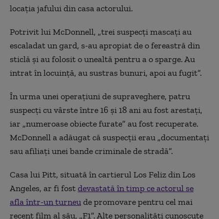
locația jafului din casa actorului.
Potrivit lui McDonnell, „trei suspecți mascați au
escaladat un gard, s-au apropiat de o fereastră din
sticlă și au folosit o unealtă pentru a o sparge. Au
intrat în locuință, au sustras bunuri, apoi au fugit”.
În urma unei operațiuni de supraveghere, patru
suspecți cu vârste între 16 și 18 ani au fost arestați,
iar „numeroase obiecte furate” au fost recuperate.
McDonnell a adăugat că suspecții erau „documentați
sau afiliați unei bande criminale de stradă”.
Casa lui Pitt, situată în cartierul Los Feliz din Los
Angeles, ar fi fost
devastată în timp ce actorul se
afla într-un turneu
de promovare pentru cel mai
recent film al său, „F1”. Alte personalități cunoscute