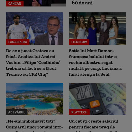
60 de ani
CANCAN
FANATIK.RO
FILM NOW
De ce a jucat Craiova cu
Soția lui Matt Damon,
frică. Analiza lui Andrei
frumoasa balului într-o
Vochin: „Filipe ‘Coelhinho’
rochie albastru regal,
trebuia să facă ce a făcut
mulată pe corp. Luciana a
Tromso cu CFR Cluj”
furat atenția la Seul
ADEVĂRUL
PLAYTECH
„Ne-am îmbolnăvit toți”.
Cu cât îți crește salariul
Coșmarul unor români într-
pentru fiecare prag de