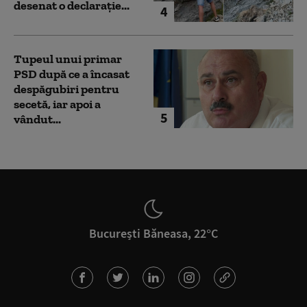
desenat o declarație...
4
Tupeul unui primar
PSD după ce a încasat
despăgubiri pentru
secetă, iar apoi a
5
vândut...
București Băneasa, 22°C