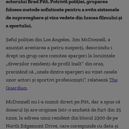
actorului Brad Pitt. Potrivit poliției, gruparea
folosea metode sofisticate pentru a evita sistemele
de supraveghere și viza vedete din lumea filmului și
a sportului.
Șeful poliției din Los Angeles, Jim McDonnell, a
anunțat arestarea a patru suspecți, descriindu-i
drept un grup care comitea spargeri la locuințele
„diverșilor rezidenți de profil înalt” din oraș,
precizând că „unele dintre spargeri au vizat casele
unor actori și sportivi profesioniști”, relatează
The
Guardian
.
McDonnell nu l-a numit direct pe Pitt, dar a spus că
dosarul își are originea într-o anchetă de furt din 25
iunie, la adresa unui rezident din blocul 2300 de pe
North Edgemont Drive, care corespunde cu data și