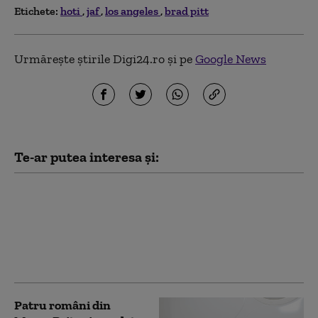
Etichete:
hoti
jaf
los angeles
brad pitt
Urmărește știrile Digi24.ro și pe
Google News
Te-ar putea interesa și:
Zeci de elevi români
aflați într-o excursie în
Franța au fost prădați
de hoți
Patru români din