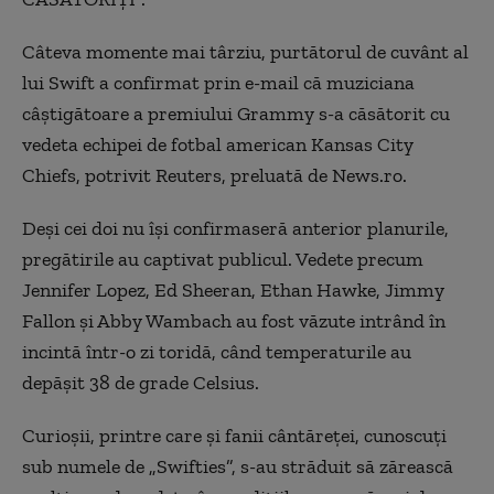
Câteva momente mai târziu, purtătorul de cuvânt al
lui Swift a confirmat prin e-mail că muziciana
câştigătoare a premiului Grammy s-a căsătorit cu
vedeta echipei de fotbal american Kansas City
Chiefs, potrivit Reuters, preluată de News.ro.
Deşi cei doi nu îşi confirmaseră anterior planurile,
pregătirile au captivat publicul. Vedete precum
Jennifer Lopez, Ed Sheeran, Ethan Hawke, Jimmy
Fallon şi Abby Wambach au fost văzute intrând în
incintă într-o zi toridă, când temperaturile au
depăşit 38 de grade Celsius.
Curioşii, printre care şi fanii cântăreţei, cunoscuţi
sub numele de „Swifties”, s-au străduit să zărească