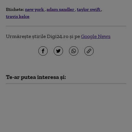
Etichete:
new york
adam sandler
taylor swift
travis kelce
Urmărește știrile Digi24.ro și pe
Google News
Te-ar putea interesa și:
Netanyahu îl acuză pe
primarul New Yorkului
că „incită la ură” după
ce a fost amenințat cu
arestarea: „Încearcă să
învrăjbească”