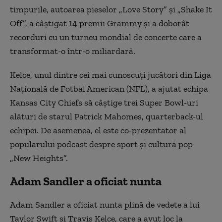
timpurile, autoarea pieselor „Love Story” şi „Shake It
Off”, a câştigat 14 premii Grammy şi a doborât
recorduri cu un turneu mondial de concerte care a
transformat-o într-o miliardară.
Kelce, unul dintre cei mai cunoscuţi jucători din Liga
Naţională de Fotbal American (NFL), a ajutat echipa
Kansas City Chiefs să câştige trei Super Bowl-uri
alături de starul Patrick Mahomes, quarterback-ul
echipei. De asemenea, el este co-prezentator al
popularului podcast despre sport şi cultură pop
„New Heights”.
Adam Sandler a oficiat nunta
Adam Sandler a oficiat nunta plină de vedete a lui
Taylor Swift şi Travis Kelce, care a avut loc la