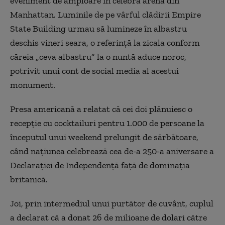
eveniment de amploare în celebra arenă din
Manhattan. Luminile de pe vârful clădirii Empire
State Building urmau să lumineze în albastru
deschis vineri seara, o referinţă la zicala conform
căreia „ceva albastru” la o nuntă aduce noroc,
potrivit unui cont de social media al acestui
monument.
Presa americană a relatat că cei doi plănuiesc o
recepţie cu cocktailuri pentru 1.000 de persoane la
începutul unui weekend prelungit de sărbătoare,
când naţiunea celebrează cea de-a 250-a aniversare a
Declaraţiei de Independenţă faţă de dominaţia
britanică.
Joi, prin intermediul unui purtător de cuvânt, cuplul
a declarat că a donat 26 de milioane de dolari către