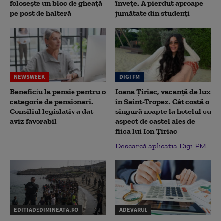
folosește un bloc de gheață
înveţe. A pierdut aproape
pe post de halteră
jumătate din studenţi
NEWSWEEK
DIGI FM
Beneficiu la pensie pentru o
Ioana Țiriac, vacanță de lux
categorie de pensionari.
în Saint-Tropez. Cât costă o
Consiliul legislativ a dat
singură noapte la hotelul cu
aviz favorabil
aspect de castel ales de
fiica lui Ion Țiriac
Descarcă aplicația Digi FM
EDITIADEDIMINEATA.RO
ADEVARUL