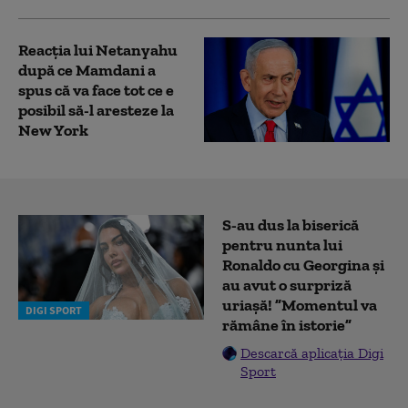
Reacția lui Netanyahu
după ce Mamdani a
spus că va face tot ce e
posibil să-l aresteze la
New York
S-au dus la biserică
pentru nunta lui
Ronaldo cu Georgina și
au avut o surpriză
uriașă! ”Momentul va
DIGI SPORT
rămâne în istorie”
Descarcă aplicația Digi
Sport