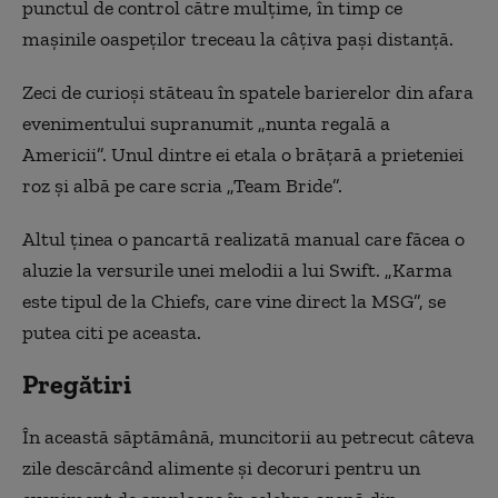
punctul de control către mulţime, în timp ce
maşinile oaspeţilor treceau la câţiva paşi distanţă.
Zeci de curioşi stăteau în spatele barierelor din afara
evenimentului supranumit „nunta regală a
Americii”. Unul dintre ei etala o brăţară a prieteniei
roz şi albă pe care scria „Team Bride”.
Altul ţinea o pancartă realizată manual care făcea o
aluzie la versurile unei melodii a lui Swift. „Karma
este tipul de la Chiefs, care vine direct la MSG”, se
putea citi pe aceasta.
Pregătiri
În această săptămână, muncitorii au petrecut câteva
zile descărcând alimente şi decoruri pentru un