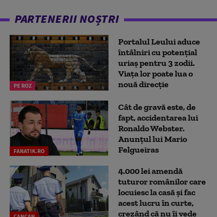
PARTENERII NOȘTRI
Portalul Leului aduce
întâlniri cu potențial
uriaș pentru 3 zodii.
Viața lor poate lua o
nouă direcție
PE ROZ
Cât de gravă este, de
fapt, accidentarea lui
Ronaldo Webster.
Anunțul lui Mario
Felgueiras
FANATIK.RO
4.000 lei amendă
tuturor românilor care
locuiesc la casă și fac
acest lucru în curte,
crezând că nu îi vede
CANCAN