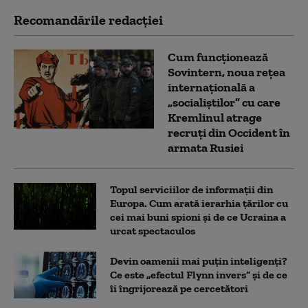
Recomandările redacţiei
Cum funcționează
Sovintern, noua rețea
internațională a
„socialiștilor” cu care
Kremlinul atrage
recruți din Occident în
armata Rusiei
Topul serviciilor de informații din
Europa. Cum arată ierarhia țărilor cu
cei mai buni spioni și de ce Ucraina a
urcat spectaculos
Devin oamenii mai puțin inteligenți?
Ce este „efectul Flynn invers” și de ce
îi îngrijorează pe cercetători