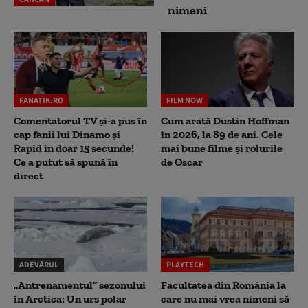
nimeni
FANATIK.RO
FILM NOW
Comentatorul TV și-a pus în
Cum arată Dustin Hoffman
cap fanii lui Dinamo și
în 2026, la 89 de ani. Cele
Rapid în doar 15 secunde!
mai bune filme și rolurile
Ce a putut să spună în
de Oscar
direct
ADEVĂRUL
PLAYTECH
„Antrenamentul” sezonului
Facultatea din România la
în Arctica: Un urs polar
care nu mai vrea nimeni să