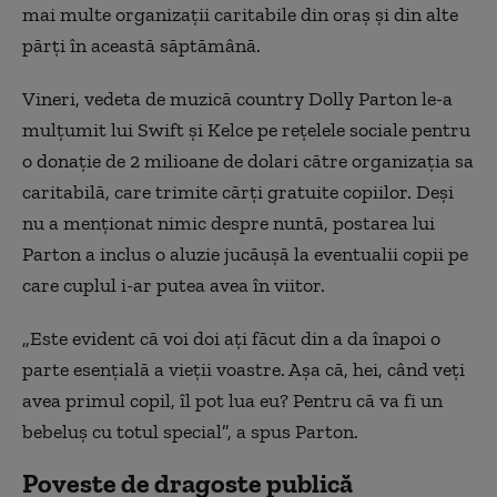
mai multe organizaţii caritabile din oraş şi din alte
părţi în această săptămână.
Vineri, vedeta de muzică country Dolly Parton le-a
mulţumit lui Swift şi Kelce pe reţelele sociale pentru
o donaţie de 2 milioane de dolari către organizaţia sa
caritabilă, care trimite cărţi gratuite copiilor. Deşi
nu a menţionat nimic despre nuntă, postarea lui
Parton a inclus o aluzie jucăuşă la eventualii copii pe
care cuplul i-ar putea avea în viitor.
„Este evident că voi doi aţi făcut din a da înapoi o
parte esenţială a vieţii voastre. Aşa că, hei, când veţi
avea primul copil, îl pot lua eu? Pentru că va fi un
bebeluş cu totul special”, a spus Parton.
Poveste de dragoste publică