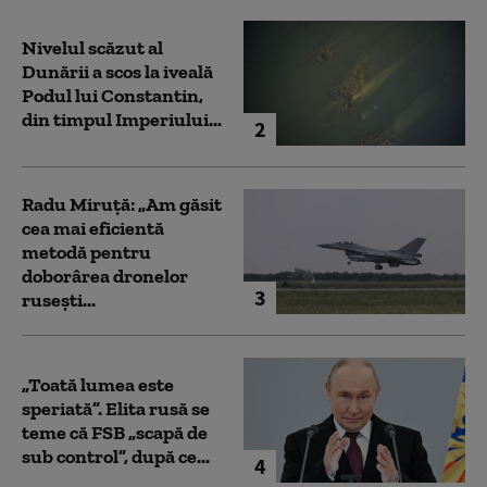
Nivelul scăzut al
Dunării a scos la iveală
Podul lui Constantin,
din timpul Imperiului...
2
Radu Miruță: „Am găsit
cea mai eficientă
metodă pentru
doborârea dronelor
3
rusești...
„Toată lumea este
speriată”. Elita rusă se
teme că FSB „scapă de
sub control”, după ce...
4