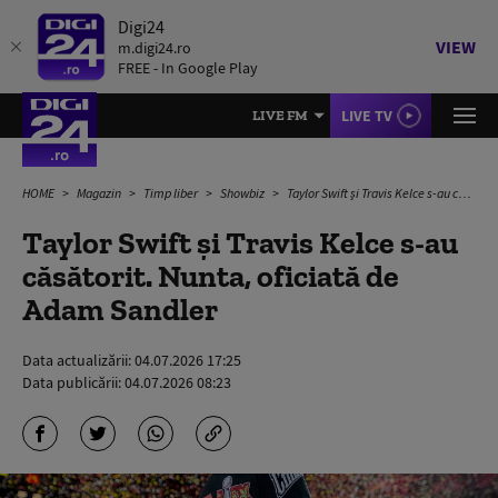
Digi24
VIEW
m.digi24.ro
FREE - In Google Play
LIVE TV
LIVE FM
HOME
Magazin
Timp liber
Showbiz
Taylor Swift şi Travis Kelce s-au căsătorit. Nunta, oficiată de Adam Sandler
Taylor Swift şi Travis Kelce s-au
căsătorit. Nunta, oficiată de
Adam Sandler
Data actualizării:
04.07.2026 17:25
Data publicării:
04.07.2026 08:23