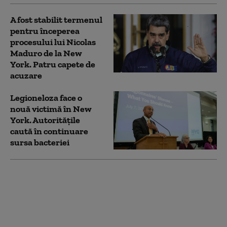
A fost stabilit termenul
pentru începerea
procesului lui Nicolas
Maduro de la New
York. Patru capete de
acuzare
Legioneloza face o
nouă victimă în New
York. Autoritățile
caută în continuare
sursa bacteriei
Mesajul lui Mamdani
după ce Trump i-a
interzis să-l aresteze
pe Netanyahu la New
York