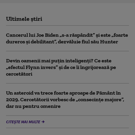
Ultimele știri
Cancerul lui Joe Biden „s-a răspândit” şi este „foarte
dureros și debilitant”, dezvăluie fiul său Hunter
Devin oamenii mai puțin inteligenți? Ce este
„efectul Flynn invers” și de ce îi îngrijorează pe
cercetători
Un asteroid va trece foarte aproape de Pământ în
2029. Cercetătorii vorbesc de „consecințe majore”,
dar nu pentru omenire
CITEȘTE MAI MULTE