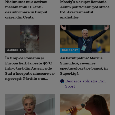
Niciun stat nu a activat
Moody’s a cruțat România.
mecanismul UE anti-
Acum politicienii pot strica
dezinformare în timpul
tot. Avertismentul
crizei din Ceuta
analiștilor
GANDUL.RO
DIGI SPORT
În timp ce România și
Au bătut palma! Marius
Europa fierb la peste 40°C,
Șumudică, revenire
într-o țară din America de
spectaculoasă pe bancă, în
Sud a început o ninsoare ca-
SuperLigă
n povești: Pârtiile s-au...
Descarcă aplicația Digi
Sport