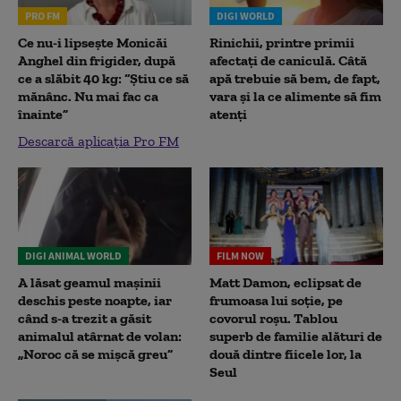
PRO FM
DIGI WORLD
Ce nu-i lipsește Monicăi
Rinichii, printre primii
Anghel din frigider, după
afectați de caniculă. Câtă
ce a slăbit 40 kg: “Știu ce să
apă trebuie să bem, de fapt,
mănânc. Nu mai fac ca
vara și la ce alimente să fim
înainte”
atenți
Descarcă aplicația Pro FM
DIGI ANIMAL WORLD
FILM NOW
A lăsat geamul mașinii
Matt Damon, eclipsat de
deschis peste noapte, iar
frumoasa lui soție, pe
când s-a trezit a găsit
covorul roșu. Tablou
animalul atârnat de volan:
superb de familie alături de
„Noroc că se mișcă greu”
două dintre fiicele lor, la
Seul