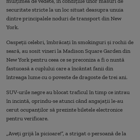
mulţimea de vedete, în condiţiile unor măsuri de
securitate stricte la un loc situat deasupra unuia
dintre principalele noduri de transport din New
York.
Oaspeţii celebri, îmbrăcaţi în smokinguri şi rochii de
seară, au sosit vineri la Madison Square Garden din
New York pentru ceea ce se preconiza a fi o nuntă
fastuoasă a cuplului care a încântat fanii din
întreaga lume cu o poveste de dragoste de trei ani.
SUV-urile negre au blocat traficul în timp ce intrau
în incintă, oprindu-se atunci când angajaţii le-au
cerut ocupanţilor să prezinte biletele electronice
pentru verificare.
„Aveţi grijă la picioare!”, a strigat o persoană de la