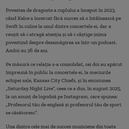
Povestea de dragoste a cuplului a început în 2023,
când Kelce a încercat fără succes să o întâlnească pe
Swift în culise la unul dintre concertele ei, dar a
reuşit să-i atragă atenţia şi să-i câştige inima
povestind despre dezamăgirea sa într-un podcast.
Ambii au 36 de ani.
Pe măsură ce relaţia s-a consolidat, cei doi au apărut
împreună în public la concertele ei, la meciurile
echipei sale, Kansas City Chiefs, şi în emisiunea
„Saturday Night Live”, ceea ce a dus, în august 2025,
la un anunţ de logodnă pe Instagram, care spunea:
„Profesorul tău de engleză şi profesorul tău de sport
se căsătoresc”.
Una dintre cele mai de succes muziciene din toate