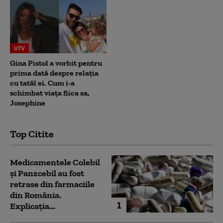
UTV
Gina Pistol a vorbit pentru
prima dată despre relația
cu tatăl ei. Cum i-a
schimbat viața fiica sa,
Josephine
Top Citite
Medicamentele Colebil
și Panzcebil au fost
retrase din farmaciile
din România.
1
Explicația...