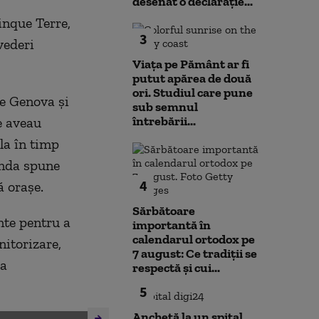
desenat o declarație...
inque Terre,
3
vederi
Viața pe Pământ ar fi
putut apărea de două
ori. Studiul care pune
re Genova și
sub semnul
întrebării...
te aveau
la în timp
genda spune
4
ă orașe.
Sărbătoare
nte pentru a
importantă în
calendarul ortodox pe
nitorizare,
7 august: Ce tradiții se
la
respectă și cui...
5
Anchetă la un spital