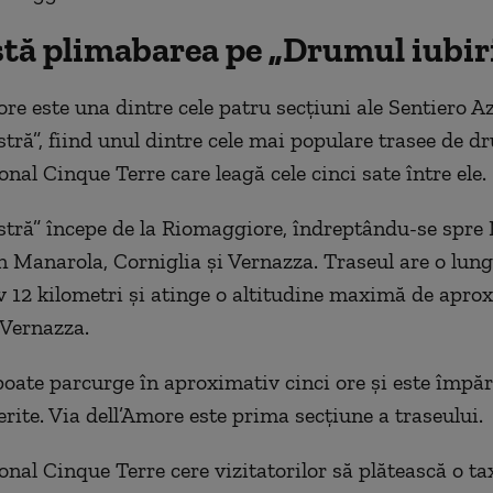
stă plimabarea pe „Drumul iubir
ore este una dintre cele patru secțiuni ale Sentiero A
stră”, fiind unul dintre cele mai populare trasee de d
nal Cinque Terre care leagă cele cinci sate între ele.
stră” începe de la Riomaggiore, îndreptându-se spre
n Manarola, Corniglia și Vernazza. Traseul are o lun
 12 kilometri și atinge o altitudine maximă de apro
 Vernazza.
poate parcurge în aproximativ cinci ore și este împăr
erite. Via dell’Amore este prima secțiune a traseului.
onal Cinque Terre cere vizitatorilor să plătească o ta