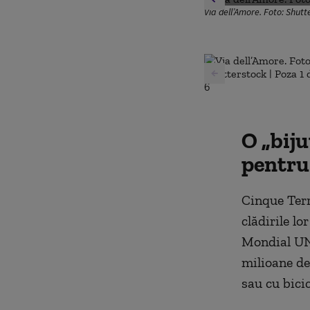
Via dell’Amore. Foto: Shutt
O „biju
pentru 
Cinque Terr
clădirile lo
Mondial UNE
milioane de
sau cu bicic