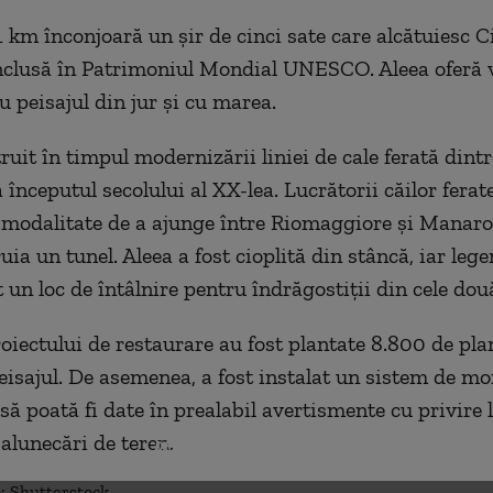
1 km înconjoară un șir de cinci sate care alcătuiesc C
nclusă în Patrimoniul Mondial UNESCO. Aleea oferă 
u peisajul din jur și cu marea.
ruit în timpul modernizării liniei de cale ferată dint
 începutul secolului al XX-lea. Lucrătorii căilor fera
 modalitate de a ajunge între Riomaggiore și Manaro
uia un tunel. Aleea a fost cioplită din stâncă, iar le
 un loc de întâlnire pentru îndrăgostiții din cele dou
roiectului de restaurare au fost plantate 8.800 de pla
eisajul. De asemenea, a fost instalat un sistem de mo
 să poată fi date în prealabil avertismente cu privire 
 alunecări de teren.
DESCHIDE GALERIA FOTO