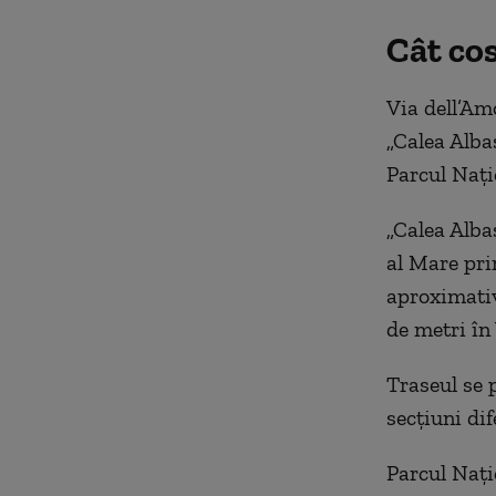
Cât co
Via dell’Am
„Calea Alba
Parcul Națio
„Calea Alba
al Mare pri
aproximativ
de metri în
Traseul se 
secțiuni dif
Parcul Nați