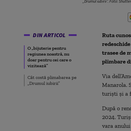
„Drumul iubirii”. Foto: Shutte
DIN ARTICOL
Ruta cunosc
redeschide 
O „bijuterie pentru
trasee de m
regiunea noastră, nu
doar pentru cei care o
plimbare d
vizitează”
Via dell’Am
Cât costă plimabarea pe
„Drumul iubirii”
Manarola. S
turiști și a
După o reno
2024. Turiș
vara anului 