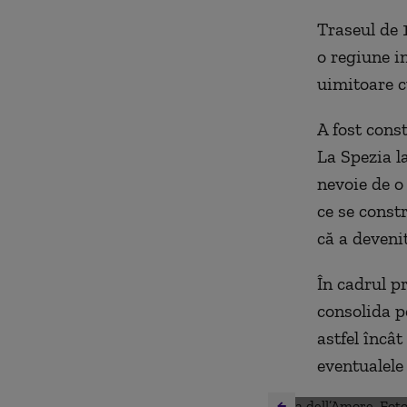
Traseul de 
o regiune i
uimitoare c
A fost const
La Spezia la
nevoie de o
ce se constr
că a devenit
În cadrul p
consolida p
astfel încât
eventualele