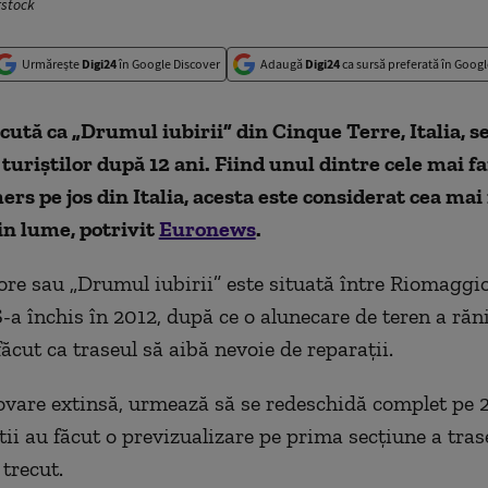
rstock
Urmărește
Digi24
în Google Discover
Adaugă
Digi24
ca sursă preferată în Googl
ută ca „Drumul iubirii” din Cinque Terre, Italia, se
turiștilor după 12 ani. Fiind unul dintre cele mai 
ers pe jos din Italia, acesta este considerat cea ma
in lume, potrivit
Euronews
.
ore sau „Drumul iubirii” este situată între Riomaggio
-a închis în 2012, după ce o alunecare de teren a răn
 făcut ca traseul să aibă nevoie de reparații.
vare extinsă, urmează să se redeschidă complet pe 2
tii au făcut o previzualizare pe prima secțiune a tras
trecut.