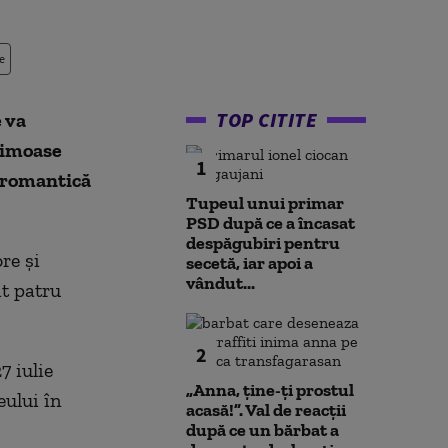
e
TOP CITITE
 va
faimoase
1
i romantică
Tupeul unui primar
PSD după ce a încasat
despăgubiri pentru
re și
secetă, iar apoi a
vândut...
it patru
2
7 iulie
„Anna, ţine-ţi prostul
eului în
acasă!”. Val de reacții
după ce un bărbat a