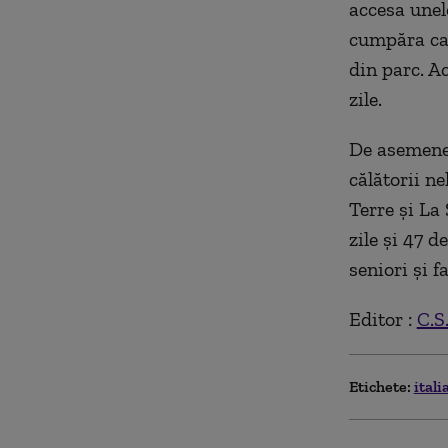
accesa unel
cumpăra car
din parc. A
zile.
De asemenea
călătorii n
Terre și La
zile și 47 d
seniori și fa
Editor :
C.S
Etichete:
itali