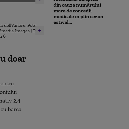
din cauza numărului
mare de concedii
medicale în plin sezon
estival...
nu doar
pentru
moniului
ativ 2,4
 cu barca