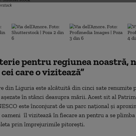
erstock
terie pentru regiunea noastră, 
cei care o vizitează”
e din Liguria este alcătuită din cinci sate renumite 
r așezate în stânci deasupra mării. Acest sit al Patri
SCO este înconjurat de un parc național și aproxim
 oameni îl vizitează în fiecare an pentru a se plimba
leta prin împrejurimile pitorești.