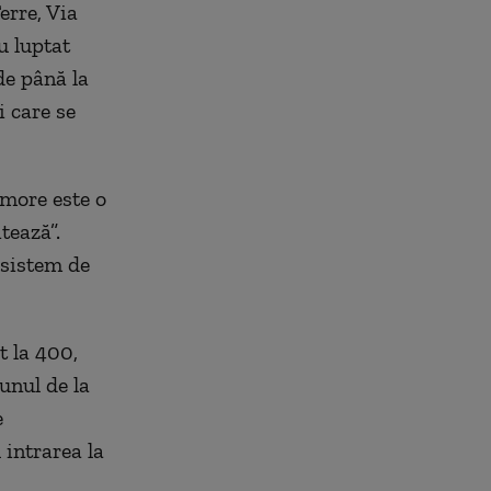
erre, Via
u luptat
de până la
i care se
Amore este o
tează”.
 sistem de
t la 400,
unul de la
e
 intrarea la