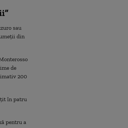
ii”
zzuro sau
rumeții din
 Monterosso
gime de
ximativ 200
țit în patru
xă pentru a