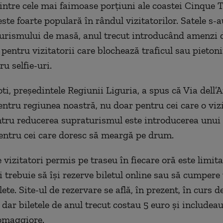
intre cele mai faimoase porțiuni ale coastei Cinque T
ste foarte populară în rândul vizitatorilor. Satele s-a
urismului de masă, anul trecut introducând amenzi 
pentru vizitatorii care blochează traficul sau pietoni
u selfie-uri.
ti, președintele Regiunii Liguria, a spus că Via dell’
entru regiunea noastră, nu doar pentru cei care o vizi
ru reducerea supraturismul este introducerea unui
entru cei care doresc să meargă pe drum.
vizitatori permis pe traseu în fiecare oră este limita
 trebuie să își rezerve biletul online sau să cumpere 
lete. Site-ul de rezervare se află, în prezent, în curs d
 dar biletele de anul trecut costau 5 euro și includeau
omaggiore.