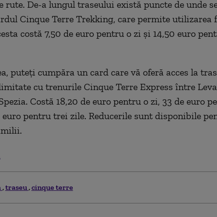
e rute. De-a lungul traseului există puncte de unde s
dul Cinque Terre Trekking, care permite utilizarea fa
cesta costă 7,50 de euro pentru o zi și 14,50 euro pen
, puteți cumpăra un card care vă oferă acces la tras
elimitate cu trenurile Cinque Terre Express între Lev
 Spezia. Costă 18,20 de euro pentru o zi, 33 de euro p
e euro pentru trei zile. Reducerile sunt disponibile pen
milii.
.
a
traseu
cinque terre