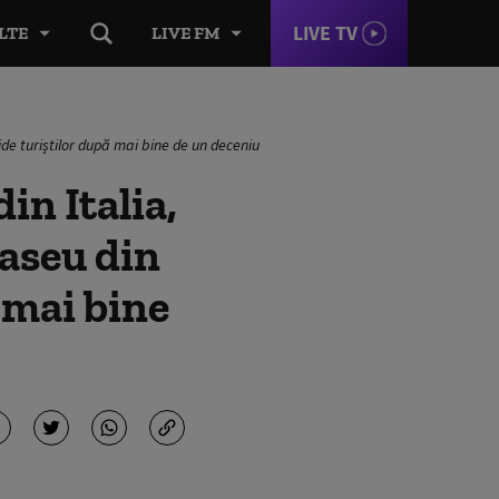
LIVE TV
LTE
LIVE FM
ide turiștilor după mai bine de un deceniu
in Italia,
aseu din
 mai bine