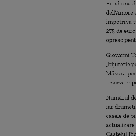
Fiind una d
dell’Amore e
împotriva t
275 de euro 
opresc pentr
Giovanni To
„bijuterie p
Măsura pent
rezervare p
Numărul de 
iar drumeții
casele de bi
actualizare,
Castelul Ri