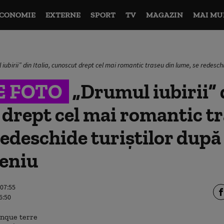
CONOMIE
EXTERNE
SPORT
TV
MAGAZIN
MAI MU
iubirii” din Italia, cunoscut drept cel mai romantic traseu din lume, se redesch
E FOTO
„Drumul iubirii” d
drept cel mai romantic tr
redeschide turiștilor după
ceniu
 07:55
6:50