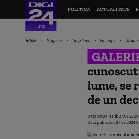
POLITICĂ
ACTUALITATE
E
HOME
Magazin
Timp liber
Vacanțe
„Drumul 
GALERI
cunoscut 
lume, se 
de un de
Data actualizării:
27.07.2024
Data publicării:
27.07.2024 0