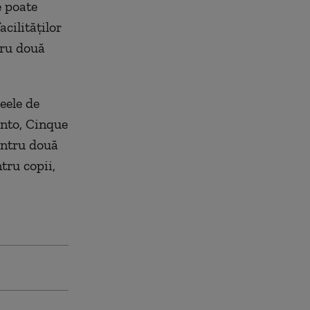
e poate
cilităților
tru două
eele de
anto, Cinque
entru două
tru copii,