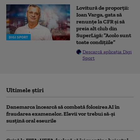
Lovitură de proporții:
Ioan Varga, gata să
renunțe la CFR și să
preia alt club din
SuperLigă: ”Acolo sunt
DIGI SPORT
toate condițiile”
Descarcă aplicația Digi
Sport
Ultimele știri
Danemarca încearcă să combată folosirea AI în
fraudarea examenelor. Elevii vor trebui să-şi
susţină oral eseurile