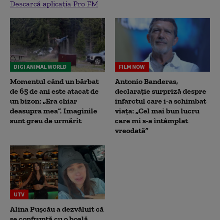
Descarcă aplicația Pro FM
DIGI ANIMAL WORLD
FILM NOW
Momentul când un bărbat
Antonio Banderas,
de 65 de ani este atacat de
declarație surpriză despre
un bizon: „Era chiar
infarctul care i-a schimbat
deasupra mea”. Imaginile
viața: „Cel mai bun lucru
sunt greu de urmărit
care mi s-a întâmplat
vreodată”
UTV
Alina Pușcău a dezvăluit că
se confruntă cu o boală