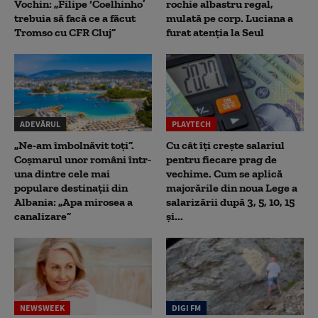
Vochin: „Filipe ‘Coelhinho’
rochie albastru regal,
trebuia să facă ce a făcut
mulată pe corp. Luciana a
Tromso cu CFR Cluj”
furat atenția la Seul
ADEVĂRUL
PLAYTECH
„Ne-am îmbolnăvit toți”.
Cu cât îți crește salariul
Coșmarul unor români într-
pentru fiecare prag de
una dintre cele mai
vechime. Cum se aplică
populare destinații din
majorările din noua Lege a
Albania: „Apa mirosea a
salarizării după 3, 5, 10, 15
canalizare”
și...
NEWSWEEK
DIGI FM