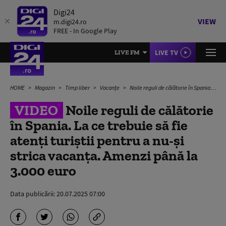
Digi24
VIEW
m.digi24.ro
FREE - In Google Play
LIVE TV
LIVE FM
HOME
Magazin
Timp liber
Vacanțe
Noile reguli de călătorie în Spania. La ce trebuie să fie atenți turiștii pentru a nu-și strica vacanța. Amenzi până la 3.000 euro
VIDEO
Noile reguli de călătorie
în Spania. La ce trebuie să fie
atenți turiștii pentru a nu-și
strica vacanța. Amenzi până la
3.000 euro
Data publicării:
20.07.2025 07:00