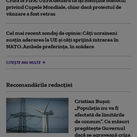
Criză la FIFA: UEFA declară că îşi menţine boicotul
privind Cupele Mondiale, chiar dacă proiectul de
vânzare a fost retras
Cel mai recent sondaj de opinie: Câți ucraineni
susțin aderarea la UE și câți sprijină intrarea în
NATO. Ambele preferințe, în scădere
CITEȘTE MAI MULTE
Recomandările redacţiei
Cristian Bușoi:
„Populația nu va fi
afectată de limitările
de consum”. Ce măsuri
pregătește Guvernul
dacă se agravează criza