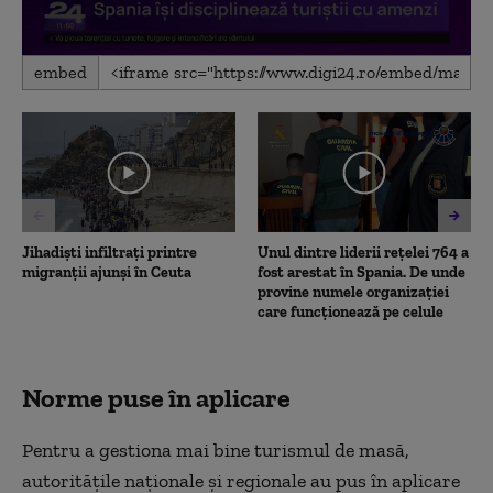
0
embed
seconds
of
1
minute,
55
seconds
Jihadiști infiltrați printre
Unul dintre liderii rețelei 764 a
migranții ajunși în Ceuta
fost arestat în Spania. De unde
provine numele organizației
care funcționează pe celule
Norme puse în aplicare
Pentru a gestiona mai bine turismul de masă,
autoritățile naționale și regionale au pus în aplicare