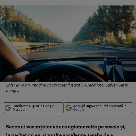
Șofer la volan. Imagine cu caracter ilustrativ. Credit foto: Guliver/Getty
Images
Urmărește
Digi24
în Google
Adaugă
Digi24
ca sursă preferată în
Discover
Google
Sezonul vacanțelor aduce aglomerație pe șosele și,
la pachet cu ea, și multe accidente. Graba de a