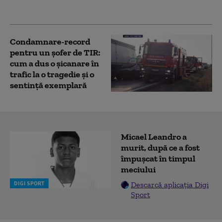
memorandumul
Condamnare-record
pentru un șofer de TIR:
cum a dus o șicanare în
trafic la o tragedie și o
sentință exemplară
Micael Leandro a
murit, după ce a fost
împușcat în timpul
meciului
DIGI SPORT
Descarcă aplicația Digi
Sport