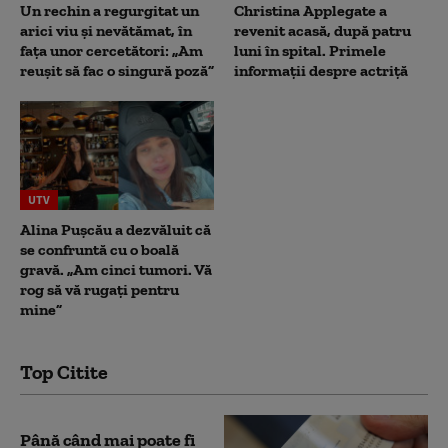
Un rechin a regurgitat un
Christina Applegate a
arici viu și nevătămat, în
revenit acasă, după patru
fața unor cercetători: „Am
luni în spital. Primele
reușit să fac o singură poză”
informații despre actriță
UTV
Alina Pușcău a dezvăluit că
se confruntă cu o boală
gravă. „Am cinci tumori. Vă
rog să vă rugați pentru
mine”
Top Citite
Până când mai poate fi