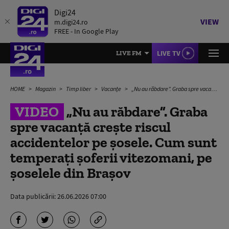
Digi24
VIEW
m.digi24.ro
FREE - In Google Play
LIVE TV
LIVE FM
HOME
Magazin
Timp liber
Vacanțe
„Nu au răbdare”. Graba spre vacanță crește riscul accidentelor pe șosele. Cum sunt temperați șoferii vitezomani, pe șoselele din Brașov
VIDEO
„Nu au răbdare”. Graba
spre vacanță crește riscul
accidentelor pe șosele. Cum sunt
temperați șoferii vitezomani, pe
șoselele din Brașov
Data publicării:
26.06.2026 07:00