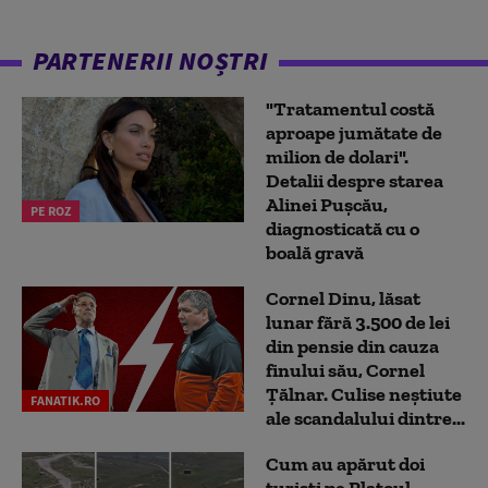
PARTENERII NOȘTRI
"Tratamentul costă
aproape jumătate de
milion de dolari".
Detalii despre starea
Alinei Pușcău,
PE ROZ
diagnosticată cu o
boală gravă
Cornel Dinu, lăsat
lunar fără 3.500 de lei
din pensie din cauza
finului său, Cornel
Țălnar. Culise neștiute
FANATIK.RO
ale scandalului dintre...
Cum au apărut doi