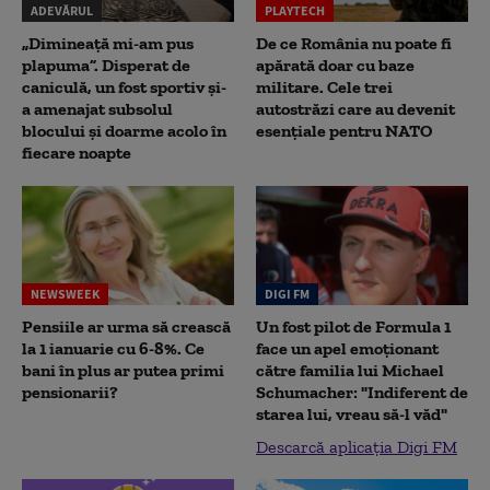
ADEVĂRUL
PLAYTECH
„Dimineață mi-am pus
De ce România nu poate fi
plapuma”. Disperat de
apărată doar cu baze
caniculă, un fost sportiv și-
militare. Cele trei
a amenajat subsolul
autostrăzi care au devenit
blocului și doarme acolo în
esențiale pentru NATO
fiecare noapte
NEWSWEEK
DIGI FM
Pensiile ar urma să crească
Un fost pilot de Formula 1
la 1 ianuarie cu 6-8%. Ce
face un apel emoționant
bani în plus ar putea primi
către familia lui Michael
pensionarii?
Schumacher: "Indiferent de
starea lui, vreau să-l văd"
Descarcă aplicația Digi FM