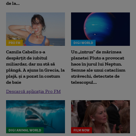
de la...
PRO FM
DIGI WORLD
Camila Cabello s-a
Un „intrus” de mărimea
despărțit de iubitul
planetei Pluto a provocat
miliardar, dar nu stă să
haos în jurul lui Neptun.
plângă. A ajuns în Grecia, la
Semne ale unui cataclism
plajă, și a pozat în costum
străvechi, detectate de
de baie
telescopul...
Descarcă aplicația Pro FM
DIGI ANIMAL WORLD
FILM NOW