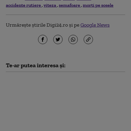
accidente rutiere
viteza
semafoare
morti pe sosele
Urmărește știrile Digi24.ro și pe
Google News
Te-ar putea interesa și:
Flavia Boghiu, fostul
viceprimar USR al
Brașovului, a fost
achitată definitiv în
dosarul
„Catacombelor”.
Argumentul invocat de
instanță