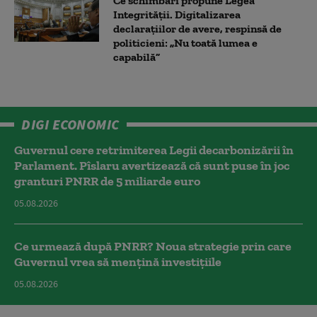
Ce schimbări propune Legea
Integrității. Digitalizarea
declarațiilor de avere, respinsă de
politicieni: „Nu toată lumea e
capabilă”
DIGI ECONOMIC
Guvernul cere retrimiterea Legii decarbonizării în
Parlament. Pîslaru avertizează că sunt puse în joc
granturi PNRR de 5 miliarde euro
05.08.2026
Ce urmează după PNRR? Noua strategie prin care
Guvernul vrea să mențină investițiile
05.08.2026