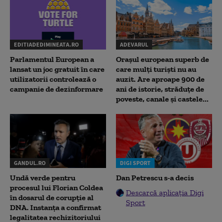
EDITIADEDIMINEATA.RO
ADEVARUL
Parlamentul European a
Orașul european superb de
lansat un joc gratuit în care
care mulți turiști nu au
utilizatorii controlează o
auzit. Are aproape 900 de
campanie de dezinformare
ani de istorie, străduțe de
poveste, canale și castele...
GANDUL.RO
DIGI SPORT
Undă verde pentru
Dan Petrescu s-a decis
procesul lui Florian Coldea
Descarcă aplicația Digi
în dosarul de corupție al
Sport
DNA. Instanța a confirmat
legalitatea rechizitoriului