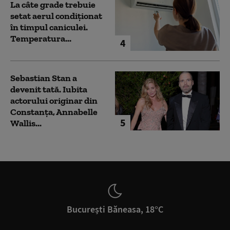
La câte grade trebuie
setat aerul condiționat
în timpul caniculei.
Temperatura...
4
Sebastian Stan a
devenit tată. Iubita
actorului originar din
Constanța, Annabelle
5
Wallis...
București Băneasa, 18°C