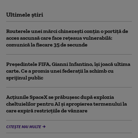
Ultimele știri
Routerele unei mărci chinezești conțin o portiță de
acces ascunsă care face rețeaua vulnerabilă:
comunică la fiecare 35 de secunde
Președintele FIFA, Gianni Infantino, îşi joacă ultima
carte. Ce a promis unei federații la schimb cu
sprijinul public
Acţiunile SpaceX se prăbuşesc după explozia
cheltuielilor pentru AI şi apropierea termenului la
care expiră restricţiile de vânzare
CITEȘTE MAI MULTE