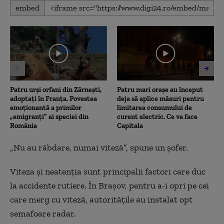
0
embed
seconds
of
1
minute,
59
seconds
Patru urși orfani din Zărnești,
Patru mari orașe au început
adoptați în Franța. Povestea
deja să aplice măsuri pentru
emoționantă a primilor
limitarea consumului de
„emigranți” ai speciei din
curent electric. Ce va face
România
Capitala
„Nu au răbdare, numai viteză”, spune un șofer.
Viteza și neatenția sunt principalii factori care duc
la accidente rutiere. În Brașov, pentru a-i opri pe cei
care merg cu viteză, autoritățile au instalat opt
semafoare radar.