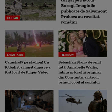
turiști pe Platoul
Bucegi. Imaginile
publicate de Salvamont
Prahova au revoltat
CANCAN
românii
FANATIK.RO
FILM NOW
Catastrofă pe stadion! Un
Sebastian Stan a devenit
fotbalist a murit după ce a
tată. Annabelle Wallis,
fost lovit de fulger. Video
iubita actorului originar
din Constanța, a născut
primul copil al cuplului