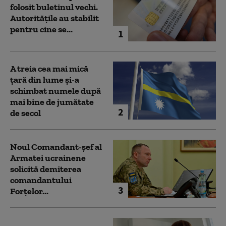
folosit buletinul vechi.
Autoritățile au stabilit
pentru cine se...
1
A treia cea mai mică
țară din lume și-a
schimbat numele după
mai bine de jumătate
2
de secol
Noul Comandant-șef al
Armatei ucrainene
solicită demiterea
comandantului
3
Forțelor...