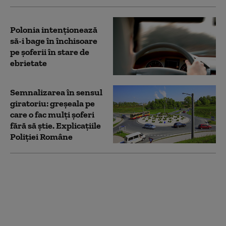
Polonia intenționează
să-i bage în închisoare
pe șoferii în stare de
ebrietate
Semnalizarea în sensul
giratoriu: greșeala pe
care o fac mulți șoferi
fără să știe. Explicațiile
Poliției Române
Finanțare de 630
milioane de euro,
pentru modernizarea
căii ferate Braşov-
Sighişoara. Guvernul
tocmai a aprobat