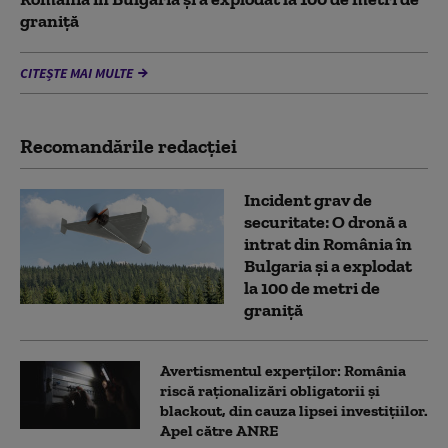
graniţă
CITEȘTE MAI MULTE
Recomandările redacţiei
Incident grav de
securitate: O dronă a
intrat din România în
Bulgaria şi a explodat
la 100 de metri de
graniţă
Avertismentul experților: România
riscă raționalizări obligatorii și
blackout, din cauza lipsei investițiilor.
Apel către ANRE