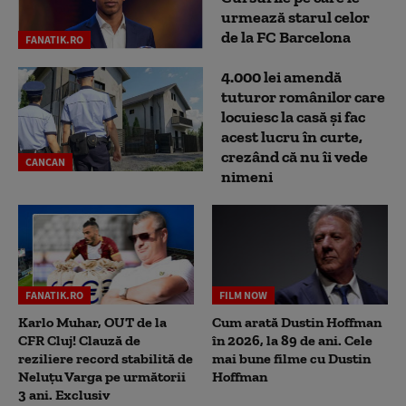
urmează starul celor
de la FC Barcelona
FANATIK.RO
4.000 lei amendă
tuturor românilor care
locuiesc la casă și fac
acest lucru în curte,
crezând că nu îi vede
CANCAN
nimeni
FANATIK.RO
FILM NOW
Karlo Muhar, OUT de la
Cum arată Dustin Hoffman
CFR Cluj! Clauză de
în 2026, la 89 de ani. Cele
reziliere record stabilită de
mai bune filme cu Dustin
Neluțu Varga pe următorii
Hoffman
3 ani. Exclusiv