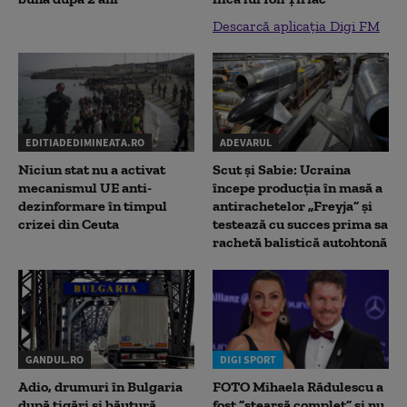
Descarcă aplicația Digi FM
EDITIADEDIMINEATA.RO
ADEVARUL
Niciun stat nu a activat
Scut și Sabie: Ucraina
mecanismul UE anti-
începe producția în masă a
dezinformare în timpul
antirachetelor „Freyja” și
crizei din Ceuta
testează cu succes prima sa
rachetă balistică autohtonă
GANDUL.RO
DIGI SPORT
Adio, drumuri în Bulgaria
FOTO Mihaela Rădulescu a
după țigări și băutură
fost ”ștearsă complet” și nu