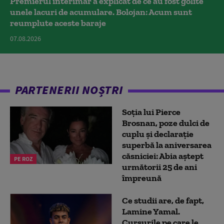
Premierul interimar a explicat de ce au fost golite
unele lacuri de acumulare. Bolojan: Acum sunt
reumplute aceste baraje
07.08.2026
PARTENERII NOȘTRI
Soția lui Pierce
Brosnan, poze dulci de
cuplu și declarație
superbă la aniversarea
căsniciei: Abia aștept
PE ROZ
următorii 25 de ani
împreună
Ce studii are, de fapt,
Lamine Yamal.
Cursurile pe care le