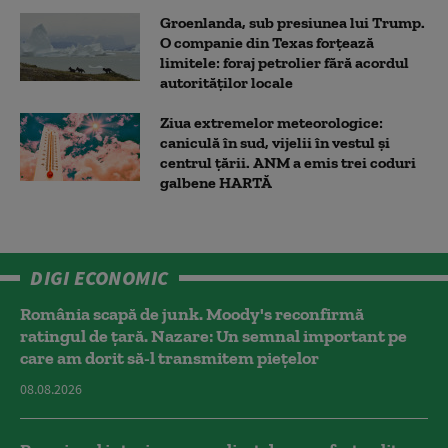
Groenlanda, sub presiunea lui Trump.
O companie din Texas forțează
limitele: foraj petrolier fără acordul
autorităților locale
Ziua extremelor meteorologice:
caniculă în sud, vijelii în vestul și
centrul țării. ANM a emis trei coduri
galbene HARTĂ
DIGI ECONOMIC
România scapă de junk. Moody's reconfirmă
ratingul de țară. Nazare: Un semnal important pe
care am dorit să-l transmitem piețelor
08.08.2026