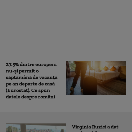
De ce cancerul nu se
transmite între
oameni? Ce au
descoperit cercetătorii
studiind cazurile rare
de transmitere la
animale
27,5% dintre europeni
nu-şi permit o
săptămână de vacanţă
pe an departe de casă
(Eurostat). Ce spun
datele despre români
Virginia Ruzici a dat