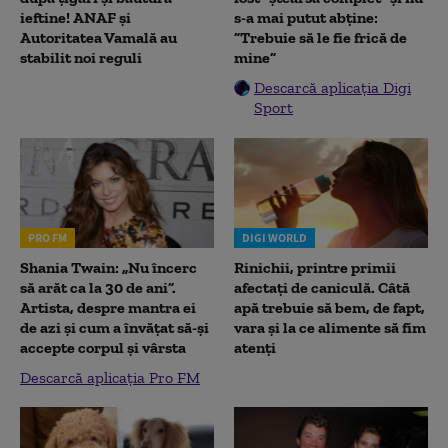
ieftine! ANAF și
s-a mai putut abține:
Autoritatea Vamală au
”Trebuie să le fie frică de
stabilit noi reguli
mine”
Descarcă aplicația Digi
Sport
PRO FM
DIGI WORLD
Shania Twain: „Nu încerc
Rinichii, printre primii
să arăt ca la 30 de ani”.
afectați de caniculă. Câtă
Artista, despre mantra ei
apă trebuie să bem, de fapt,
de azi și cum a învățat să-și
vara și la ce alimente să fim
accepte corpul și vârsta
atenți
Descarcă aplicația Pro FM