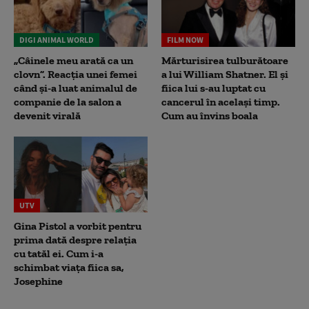
DIGI ANIMAL WORLD
FILM NOW
„Câinele meu arată ca un
Mărturisirea tulburătoare
clovn”. Reacția unei femei
a lui William Shatner. El și
când și-a luat animalul de
fiica lui s-au luptat cu
companie de la salon a
cancerul în același timp.
devenit virală
Cum au învins boala
UTV
Gina Pistol a vorbit pentru
prima dată despre relația
cu tatăl ei. Cum i-a
schimbat viața fiica sa,
Josephine