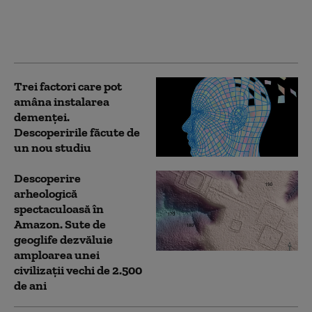
incendiilor forestiere
extreme din Canada
(studiu)
Trei factori care pot
amâna instalarea
demenţei.
Descoperirile făcute de
un nou studiu
Descoperire
arheologică
spectaculoasă în
Amazon. Sute de
geoglife dezvăluie
amploarea unei
civilizații vechi de 2.500
de ani