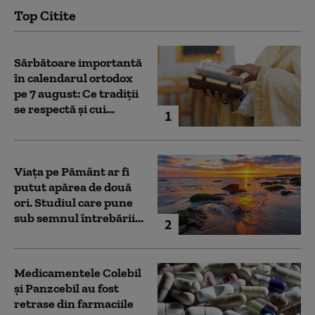
Top Citite
Sărbătoare importantă
în calendarul ortodox
pe 7 august: Ce tradiții
se respectă și cui...
1
Viața pe Pământ ar fi
putut apărea de două
ori. Studiul care pune
sub semnul întrebării...
2
Medicamentele Colebil
și Panzcebil au fost
retrase din farmaciile