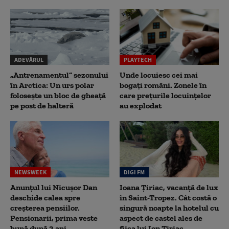
ADEVĂRUL
PLAYTECH
„Antrenamentul” sezonului
Unde locuiesc cei mai
în Arctica: Un urs polar
bogați români. Zonele în
folosește un bloc de gheață
care prețurile locuințelor
pe post de halteră
au explodat
NEWSWEEK
DIGI FM
Anunțul lui Nicușor Dan
Ioana Țiriac, vacanță de lux
deschide calea spre
în Saint-Tropez. Cât costă o
creșterea pensiilor.
singură noapte la hotelul cu
Pensionarii, prima veste
aspect de castel ales de
bună după 2 ani
fiica lui Ion Țiriac