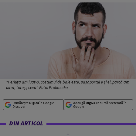
"Periuța am luat-o, costumul de baie este, pașaportul e și el..parcă am
uitat, totuși, ceva" Foto: Profimedia
Urmărește
Digi24
în Google
Adaugă
Digi24
ca sursă preferată în
Discover
Google
DIN ARTICOL