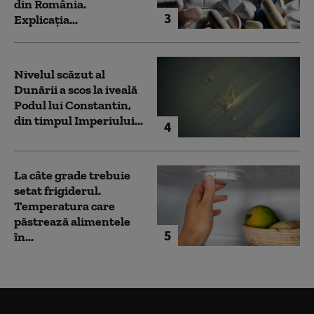
din România.
3
Explicația...
Nivelul scăzut al
Dunării a scos la iveală
Podul lui Constantin,
din timpul Imperiului...
4
La câte grade trebuie
setat frigiderul.
Temperatura care
păstrează alimentele
5
în...