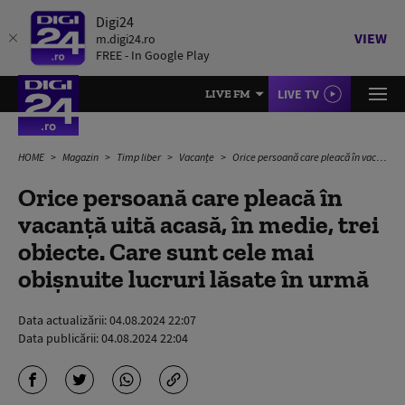
Digi24
VIEW
m.digi24.ro
FREE - In Google Play
LIVE TV
LIVE FM
HOME
Magazin
Timp liber
Vacanțe
Orice persoană care pleacă în vacanță uită acasă, în medie, trei obiecte. Care sunt cele mai obișnuite lucruri lăsate în urmă
Orice persoană care pleacă în
vacanță uită acasă, în medie, trei
obiecte. Care sunt cele mai
obișnuite lucruri lăsate în urmă
Data actualizării:
04.08.2024 22:07
Data publicării:
04.08.2024 22:04