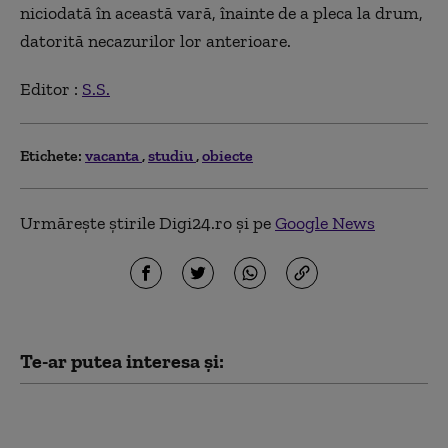
niciodată în această vară, înainte de a pleca la drum,
datorită necazurilor lor anterioare.
Editor :
S.S.
Etichete:
vacanta
studiu
obiecte
Urmărește știrile Digi24.ro și pe
Google News
Te-ar putea interesa și:
Schimbările climatice
au dublat riscul