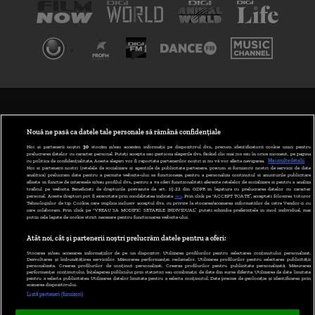
TERMENI ȘI CONDIȚII
POLITICA DE CONFIDENȚIALITATE
Nouă ne pasă ca datele tale personale să rămână confidențiale
Noi și partenerii noștri
30
stocăm și/sau accesăm informații pe dispozitivul dvs., precum identificatorii cookie unici pentru
prelucrarea datelor cu caracter personal. Puteți accepta sau gestiona alegerile dvs. făcând clic mai jos sau în orice moment, pe pagina
ABONARE DIGI TV
cu politica de confidențialitate. Aceste alegeri vor fi raportate partenerilor noștri și nu vă vor afecta navigarea.
Mai multe detalii
Noi si partenerii nostri (retelele de socializare si agentiile de publicitate partenere, precum si furnizorii nostri de servicii de date
analitice) prelucram date pentru a permite website-ului sa functioneze, pentru a personaliza continutul si anunturile publicitare
GESTIONAȚI PREFERINȚELE
afisate in functie de interesele si/sau profilul dvs., pentru a va oferi functionalitati aferente retelelor de socializare si pentru a analiza
traficul pe website. Beneficiati de drepturile prevazute de art. 15-22 din GDPR in legatura cu prelucrarea datelor cu caracter
personal. Aceste drepturi pot fi exercitate prin modalitatea indicata
aici
. Prin click pe “ACCEPT TOATE”, acceptati folosirea tuturor
CODUL DIGI24
Tehnologiilor de tip Cookie, care implica inclusiv acceptul dvs. cu privire la stocarea/accesarea informatiilor de catre Vendor-ii cu
care colaboram. Prin click pe “VREAU SA MODIFIC SETARILE INDIVIDUAL” puteti schimba preferintele in mod individual, mai
putin cele legate de cookie strict necesare pentru functionarea website-ului.
CAMERE WEB
Atât noi, cât și partenerii noștri prelucrăm datele pentru a oferi:
CONTACT/INFO
Stocarea și/sau accesarea informațiilor de pe un dispozitiv. Utilizarea profilurilor pentru selectarea conținutului personalizat.
Dezvoltarea și îmbunătățirea serviciilor. Măsurarea performanței reclamelor. Utilizarea profilurilor pentru selectarea publicității
personalizate. Crearea profilurilor de conținut personalizat. Crearea profilurilor pentru publicitate personalizată. Măsurarea
performanței conținutului. Înțelegerea publicului prin statistici sau combinații de date din surse diferite. Utilizarea de date limitate
pentru a selecta publicitatea. Utilizarea datelor limitate pentru a selecta conținutul. Date precise de geolocație și identificarea prin
VERSIUNE DESKTOP
scanarea dispozitivului.
Listă parteneri (furnizori)