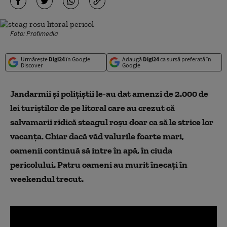
Foto: Profimedia
Urmărește
Digi24
în Google
Adaugă
Digi24
ca sursă preferată în
Discover
Google
Jandarmii și polițiștii le-au dat amenzi de 2.000 de
lei turiștilor de pe litoral care au crezut că
salvamarii ridică steagul roșu doar ca să le strice lor
vacanța. Chiar dacă văd valurile foarte mari,
oamenii continuă să intre în apă, în ciuda
pericolului. Patru oameni au murit înecați în
weekendul trecut.