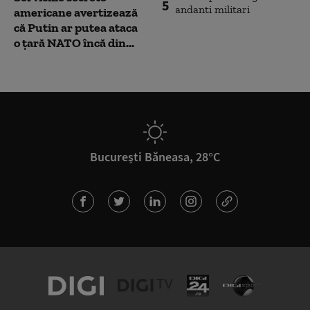
5
americane avertizează
că Putin ar putea ataca
o țară NATO încă din...
București Băneasa, 28°C