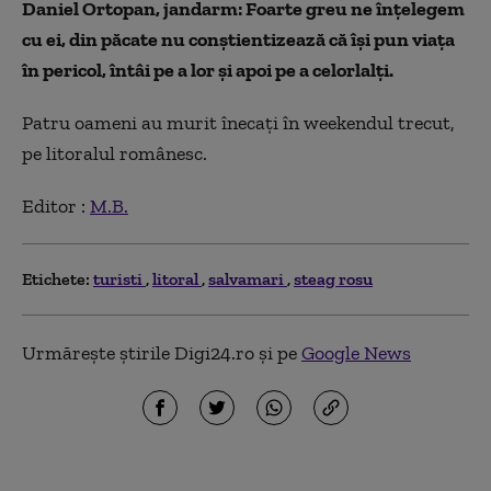
Daniel Ortopan, jandarm: Foarte greu ne înțelegem
cu ei, din păcate nu conștientizează că își pun viața
în pericol, întâi pe a lor și apoi pe a celorlalți.
Patru oameni au murit înecați în weekendul trecut,
pe litoralul românesc.
Editor :
M.B.
Etichete:
turisti
litoral
salvamari
steag rosu
Urmărește știrile Digi24.ro și pe
Google News