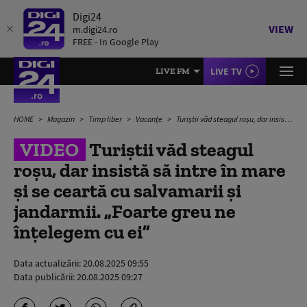
Digi24
VIEW
m.digi24.ro
FREE - In Google Play
LIVE TV
LIVE FM
HOME
Magazin
Timp liber
Vacanțe
Turiștii văd steagul roșu, dar insistă să intre în mare și se ceartă cu salvamarii și jandarmii. „Foarte greu ne înțelegem cu ei”
VIDEO
Turiștii văd steagul
roșu, dar insistă să intre în mare
și se ceartă cu salvamarii și
jandarmii. „Foarte greu ne
înțelegem cu ei”
Data actualizării:
20.08.2025 09:55
Data publicării:
20.08.2025 09:27