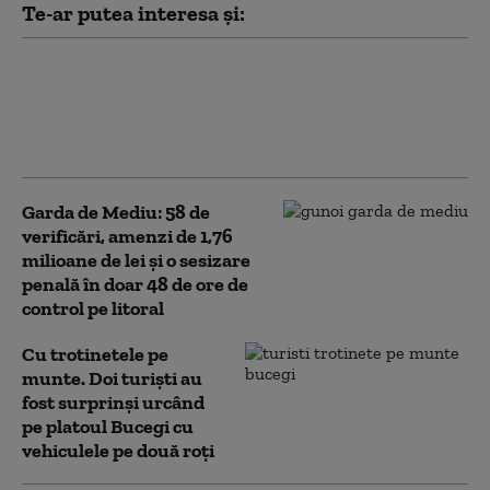
Te-ar putea interesa și:
Hackerii susținuți de statul rus
vizează rețelele Wi-Fi ale
hotelurilor pentru a spiona turiștii,
arată un raport Microsoft
Garda de Mediu: 58 de
verificări, amenzi de 1,76
milioane de lei şi o sesizare
penală în doar 48 de ore de
control pe litoral
Cu trotinetele pe
munte. Doi turiști au
fost surprinși urcând
pe platoul Bucegi cu
vehiculele pe două roți