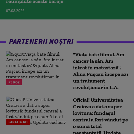
reumplute aceste baraje
07.08.2026
PARTENERII NOȘTRI
"Viața bate filmul. Am
cancer la sân. Am
intrat în metastază".
Alina Pușcău începe azi
un tratament
PE ROZ
revoluționar în L.A.
Oficial! Universitatea
Craiova a dat o super
lovitură: fundaşul
central a fost vândut pe
FANATIK.RO
o sumă total
neaşteptată. Update