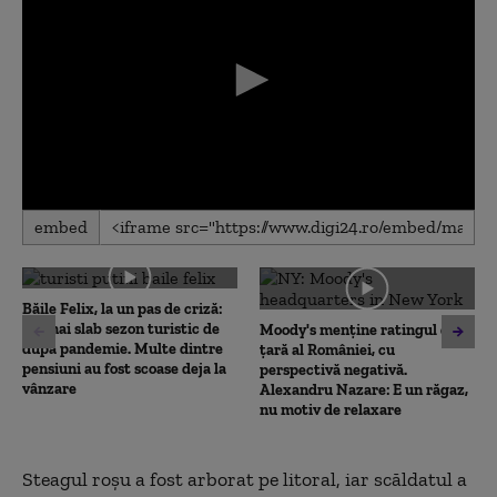
0
embed
seconds
of
0
seconds
Băile Felix, la un pas de criză:
cel mai slab sezon turistic de
Moody's menține ratingul de
după pandemie. Multe dintre
țară al României, cu
pensiuni au fost scoase deja la
perspectivă negativă.
vânzare
Alexandru Nazare: E un răgaz,
nu motiv de relaxare
Steagul roșu a fost arborat pe litoral, iar scăldatul a