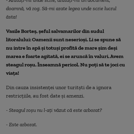
doamnă, vă rog. Să-mi arate legea unde scrie lucrul
ăsta!
Vasile Borteș, șeful salvamarilor din sudul
litoralului: Oamenii sunt neserioși. Li se spune să
nu intre în apă și totuși profită de mare șim deși
marea e foarte agitată, ei se aruncă în valuri. Avem
steagul roșu. Înseamnă pericol. Nu poți să te joci cu
viața!
Din cauza insistenței unor turitști de a ignora
restricțiile, au fost date și amenzi.
- Steagul roșu nu l-ați văzut că este arborat?
- Este arborat.