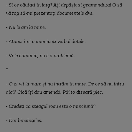
- Și ce căutați în larg? Ați depășit și geamandura! O să
vă rog să-mi prezentați documentele dvs.
- Nu le am la mine.
- Atunci îmi comunicați verbal datele.
- Vi le comunic, nu e o problemă.
*
- O zi vii la mare și nu intrăm în mare. De ce să nu intru
aici? Cică îți dau amendă. Păi io diseară plec.
- Credeți că steagul roșu este o minciună?
- Dar bineînțeles.