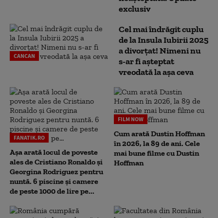
exclusiv
Cel mai îndrăgit cuplu
de la Insula Iubirii 2025
a divorțat! Nimeni nu
CANCAN
s-ar fi așteptat
vreodată la așa ceva
FILM NOW
Cum arată Dustin Hoffman
FANATIK.RO
în 2026, la 89 de ani. Cele
Așa arată locul de poveste
mai bune filme cu Dustin
ales de Cristiano Ronaldo și
Hoffman
Georgina Rodriguez pentru
nuntă. 6 piscine și camere
de peste 1000 de lire pe...