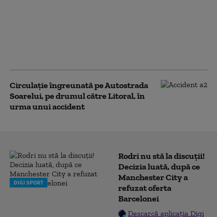
Amenzi de peste jumătate de
milion de lei pe litoral. ANSVSA a
suspendat activitatea a șapte
restaurante și magazine
alimentare
Circulație îngreunată pe Autostrada
Soarelui, pe drumul către Litoral, în
urma unui accident
Rodri nu stă la discuții!
Decizia luată, după ce
Manchester City a
DIGI SPORT
refuzat oferta
Barcelonei
Descarcă aplicația Digi