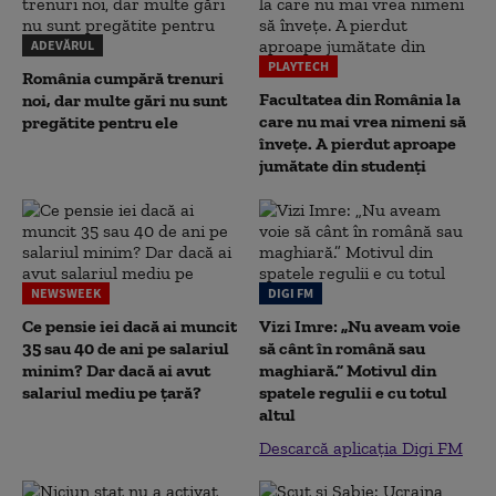
ADEVĂRUL
PLAYTECH
România cumpără trenuri
Facultatea din România la
noi, dar multe gări nu sunt
care nu mai vrea nimeni să
pregătite pentru ele
înveţe. A pierdut aproape
jumătate din studenţi
NEWSWEEK
DIGI FM
Ce pensie iei dacă ai muncit
Vizi Imre: „Nu aveam voie
35 sau 40 de ani pe salariul
să cânt în română sau
minim? Dar dacă ai avut
maghiară.” Motivul din
salariul mediu pe țară?
spatele regulii e cu totul
altul
Descarcă aplicația Digi FM