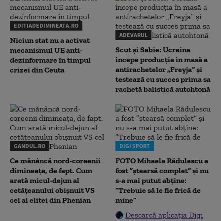
EDITIADEDIMINEATA.RO
ADEVARUL
Niciun stat nu a activat
Scut și Sabie: Ucraina
mecanismul UE anti-
începe producția în masă a
dezinformare în timpul
antirachetelor „Freyja” și
crizei din Ceuta
testează cu succes prima sa
rachetă balistică autohtonă
GANDUL.RO
DIGI SPORT
Ce mănâncă nord-coreenii
FOTO Mihaela Rădulescu a
dimineața, de fapt. Cum
fost ”ștearsă complet” și nu
arată micul-dejun al
s-a mai putut abține:
cetățeanului obișnuit VS
”Trebuie să le fie frică de
cel al elitei din Phenian
mine”
Descarcă aplicația Digi