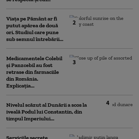
Viața pe Pământ ar fi
2
putut apărea de două
ori. Studiul care pune
sub semnul întrebării...
Medicamentele Colebil
3
și Panzcebil au fost
retrase din farmaciile
din România.
Explicația...
4
Nivelul scăzut al Dunării a scos la
iveală Podul lui Constantin, din
timpul Imperiului...
Serviciile secrete