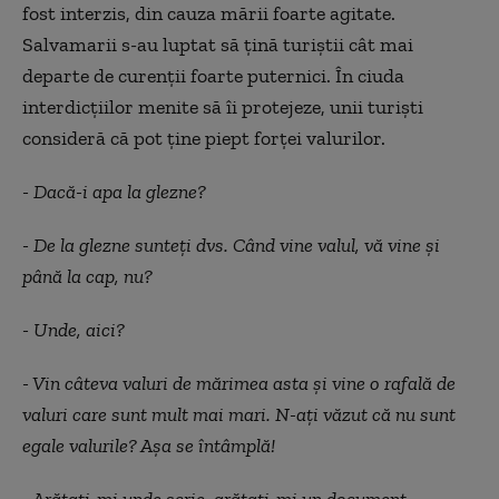
fost interzis, din cauza mării foarte agitate.
Salvamarii s-au luptat să țină turiștii cât mai
departe de curenții foarte puternici. În ciuda
interdicțiilor menite să îi protejeze, unii turiști
consideră că pot ține piept forței valurilor.
- Dacă-i apa la glezne?
- De la glezne sunteți dvs. Când vine valul, vă vine și
până la cap, nu?
- Unde, aici?
- Vin câteva valuri de mărimea asta și vine o rafală de
valuri care sunt mult mai mari. N-ați văzut că nu sunt
egale valurile? Așa se întâmplă!
- Arătați-mi unde scrie, arătați-mi un document,