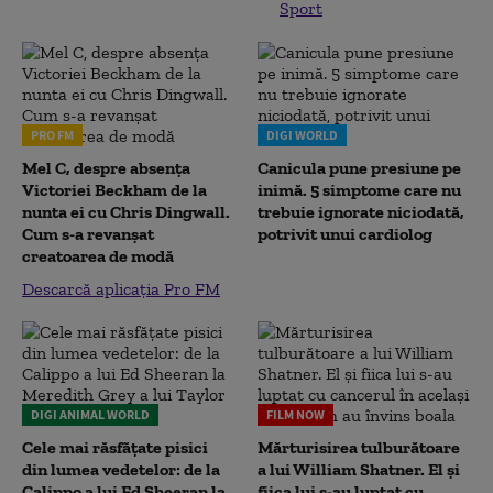
Sport
PRO FM
DIGI WORLD
Mel C, despre absența
Canicula pune presiune pe
Victoriei Beckham de la
inimă. 5 simptome care nu
nunta ei cu Chris Dingwall.
trebuie ignorate niciodată,
Cum s-a revanșat
potrivit unui cardiolog
creatoarea de modă
Descarcă aplicația Pro FM
DIGI ANIMAL WORLD
FILM NOW
Cele mai răsfățate pisici
Mărturisirea tulburătoare
din lumea vedetelor: de la
a lui William Shatner. El și
Calippo a lui Ed Sheeran la
fiica lui s-au luptat cu