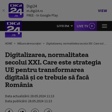
Digi24
VIEW
m.digi24.ro
FREE - In Google Play
LIVE TV
LIVE FM
HOME
Măsura democrației
Digitalizarea, normalitatea secolui XXI. Care este strategia UE pentru transformarea digitală și ce trebuie să facă România
Digitalizarea, normalitatea
secolui XXI. Care este strategia
UE pentru transformarea
digitală și ce trebuie să facă
România
Data actualizării:
28.05.2024 11:13
Data publicării:
28.05.2024 11:13