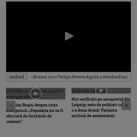
0
embed
seconds
of
0
seconds
Noi verificări pe aeroportul din
Leipzig: sute de polițiști caută
Cristian Bușoi, despre criza
o a doua dronă. Varianta
energetică: „Populația nu va fi
exclusă de anchetatori
afectată de limitările de
consum”