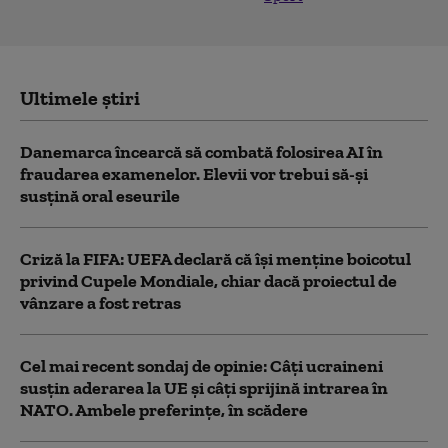
Ultimele știri
Danemarca încearcă să combată folosirea AI în
fraudarea examenelor. Elevii vor trebui să-şi
susţină oral eseurile
Criză la FIFA: UEFA declară că îşi menţine boicotul
privind Cupele Mondiale, chiar dacă proiectul de
vânzare a fost retras
Cel mai recent sondaj de opinie: Câți ucraineni
susțin aderarea la UE și câți sprijină intrarea în
NATO. Ambele preferințe, în scădere