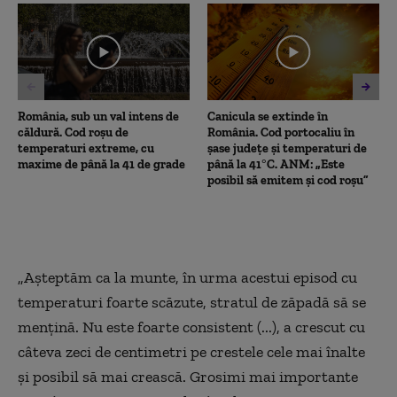
4
minutes,
47
seconds
România, sub un val intens de
Canicula se extinde în
căldură. Cod roșu de
România. Cod portocaliu în
temperaturi extreme, cu
șase județe și temperaturi de
maxime de până la 41 de grade
până la 41°C. ANM: „Este
posibil să emitem și cod roșu”
„Așteptăm ca la munte, în urma acestui episod cu
temperaturi foarte scăzute, stratul de zăpadă să se
mențină. Nu este foarte consistent (...), a crescut cu
câteva zeci de centimetri pe crestele cele mai înalte
și posibil să mai crească. Grosimi mai importante