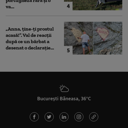
portugheză rară și o
4
va...
„Anna, ţine-ţi prostul
acasă!”. Val de reacții
după ce un bărbat a
desenat o declarație...
5
București Băneasa, 36°C