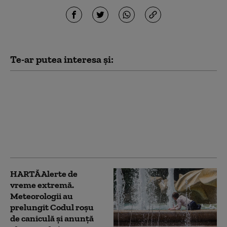
Te-ar putea interesa și:
Record istoric de
căldură la Budapesta,
în timp ce Ungaria se
apropie de 42 °C.
Restricții privind
consumul de apă
HARTĂ Alerte de
vreme extremă.
Meteorologii au
prelungit Codul roșu
de caniculă și anunță