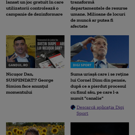
lansat un joc gratuit în care
transformă
utilizatorii controlează o
departamentele de resurse
campanie de dezinformare
umane. Milioane de locuri
de muncă ar putea fi
afectate
GANDUL.RO
DIGI SPORT
Nicușor Dan,
Suma uriașă care i se reține
SUSPENDAT!? George
lui Cornel Dinu din pensie,
Simion face anunțul
după ce a pierdut procesul
momentului
cu finul său, pe care l-a
numit "canalie"
Descarcă aplicația Digi
Sport