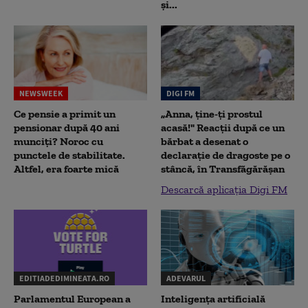
și...
NEWSWEEK
DIGI FM
Ce pensie a primit un
„Anna, ţine-ţi prostul
pensionar după 40 ani
acasă!" Reacţii după ce un
munciți? Noroc cu
bărbat a desenat o
punctele de stabilitate.
declaraţie de dragoste pe o
Altfel, era foarte mică
stâncă, în Transfăgărăşan
Descarcă aplicația Digi FM
EDITIADEDIMINEATA.RO
ADEVARUL
Parlamentul European a
Inteligența artificială