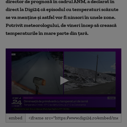
director de prognoză în cadrul ANM, a declarat în
direct la Digi24 că episodul cu temperaturi scăzute
se va menține și astfel vor fi ninsori în unele zone.
Potrivit meteorologului, de vineri încep să crească
temperaturile în mare parte din țară.
0
embed
seconds
of