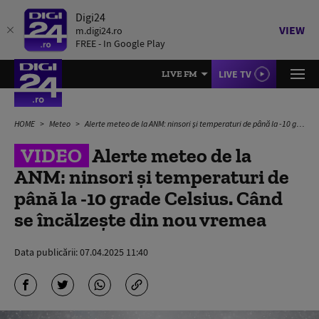
Digi24
VIEW
m.digi24.ro
FREE - In Google Play
LIVE TV
LIVE FM
HOME
Meteo
Alerte meteo de la ANM: ninsori și temperaturi de până la -10 grade Celsius. Când se încălzește din nou vremea
VIDEO
Alerte meteo de la
ANM: ninsori și temperaturi de
până la -10 grade Celsius. Când
se încălzește din nou vremea
Data publicării:
07.04.2025 11:40