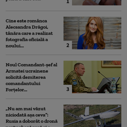
1
Cine este românca
Alecsandra Drăgoi,
tânăra care a realizat
fotografia oficială a
2
noului...
Noul Comandant-șef al
Armatei ucrainene
solicită demiterea
comandantului
3
Forțelor...
„Nu am mai văzut
niciodată așa ceva”:
Rusia a doborât o dronă