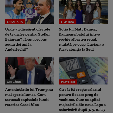
FANATIK.RO
FILM NOW
Unde au dispărut ofertele
Soția lui Matt Damon,
de transfer pentru Ștefan
frumoasa balului într-o
Baiaram? „L-am propus
rochie albastru regal,
acum doi ani la
mulată pe corp. Luciana a
Anderlecht!”
furat atenția la Seul
ADEVĂRUL
PLAYTECH
Amenințările lui Trump nu
Cu cât îți crește salariul
mai sperie lumea. Cum
pentru fiecare prag de
tratează capitalele lumii
vechime. Cum se aplică
retorica Casei Albe
majorările din noua Lege a
salarizării după 3, 5, 10, 15