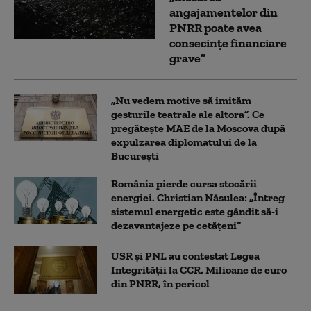
angajamentelor din
PNRR poate avea
consecințe financiare
grave”
„Nu vedem motive să imităm
gesturile teatrale ale altora”. Ce
pregătește MAE de la Moscova după
expulzarea diplomatului de la
București
România pierde cursa stocării
energiei. Christian Năsulea: „Întreg
sistemul energetic este gândit să-i
dezavantajeze pe cetățeni”
USR și PNL au contestat Legea
Integrității la CCR. Milioane de euro
din PNRR, în pericol