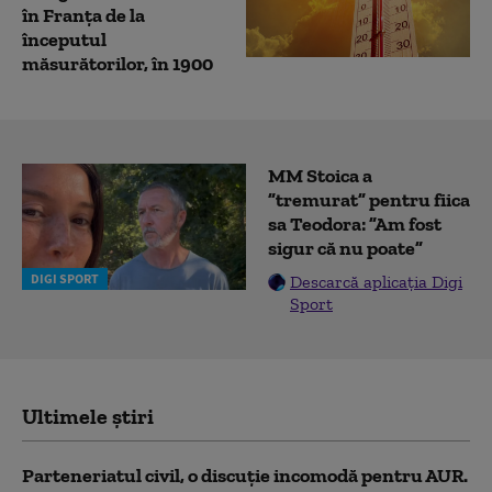
în Franța de la
începutul
măsurătorilor, în 1900
MM Stoica a
”tremurat” pentru fiica
sa Teodora: ”Am fost
sigur că nu poate”
DIGI SPORT
Descarcă aplicația Digi
Sport
Ultimele știri
Parteneriatul civil, o discuție incomodă pentru AUR.