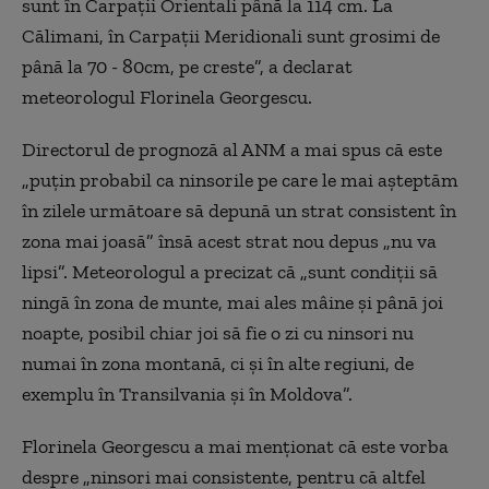
sunt în Carpații Orientali până la 114 cm. La
Călimani, în Carpații Meridionali sunt grosimi de
până la 70 - 80cm, pe creste”, a declarat
meteorologul Florinela Georgescu.
Directorul de prognoză al ANM a mai spus că este
„puțin probabil ca ninsorile pe care le mai așteptăm
în zilele următoare să depună un strat consistent în
zona mai joasă” însă acest strat nou depus „nu va
lipsi”. Meteorologul a precizat că „sunt condiții să
ningă în zona de munte, mai ales mâine și până joi
noapte, posibil chiar joi să fie o zi cu ninsori nu
numai în zona montană, ci și în alte regiuni, de
exemplu în Transilvania și în Moldova”.
Florinela Georgescu a mai menționat că este vorba
despre „ninsori mai consistente, pentru că altfel