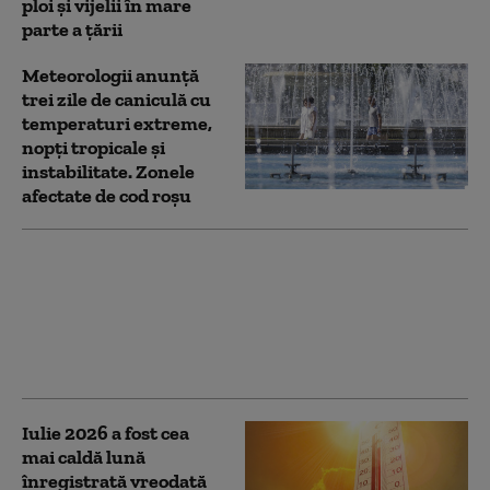
ploi și vijelii în mare
parte a țării
Meteorologii anunță
trei zile de caniculă cu
temperaturi extreme,
nopţi tropicale şi
instabilitate. Zonele
afectate de cod roșu
Record absolut de
temperatură în
Austria: 40,8°C.
„Vremea aceasta este
un dezastru”
Iulie 2026 a fost cea
mai caldă lună
înregistrată vreodată