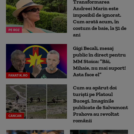
Transformarea
Andreei Marin este
imposibil de ignorat.
Cum arată acum, în
costum de baie, la 51 de
PE ROZ
ani
Gigi Becali, mesaj
public în direct pentru
MM Stoica: ”Băi,
Mihaie, nu mai suport!
Asta face el”
FANATIK.RO
Cum au apărut doi
turiști pe Platoul
Bucegi. Imaginile
publicate de Salvamont
Prahova au revoltat
CANCAN
românii