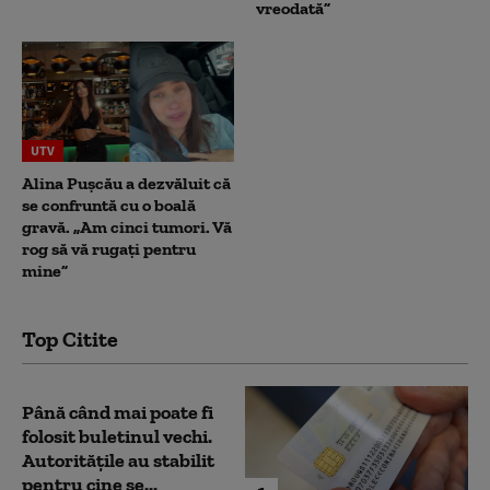
vreodată”
UTV
Alina Pușcău a dezvăluit că
se confruntă cu o boală
gravă. „Am cinci tumori. Vă
rog să vă rugați pentru
mine”
Top Citite
Până când mai poate fi
folosit buletinul vechi.
Autoritățile au stabilit
pentru cine se...