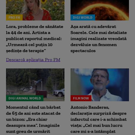
PRO FM
DIGI WORLD
Lora, probleme de sănătate
Așa arată cu adevărat
la 44 de ani. Artista a
Soarele. Cele mai detaliate
publicat raportul medical:
imagini realizate vreodată
„Urmează cel puțin 10
dezvăluie un fenomen
ședințe de terapie”
spectaculos
Descarcă aplicația Pro FM
DIGI ANIMAL WORLD
FILM NOW
Momentul când un bărbat
Antonio Banderas,
de 65 de ani este atacat de
declarație surpriză despre
un bizon: „Era chiar
infarctul care i-a schimbat
deasupra mea”. Imaginile
viața: „Cel mai bun lucru
sunt greu de urmărit
care mi s-a întâmplat